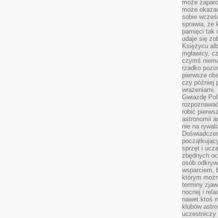
może zaparo
może okazać 
sobie wcześn
sprawia, że
pamięci tak
udaje się zo
Księżycu alb
mgławicy, c
czymś niema
rzadko pozos
pierwsze obs
czy później 
wrażeniami.
Gwiazdę Pola
rozpoznawać
robić pierws
astronomii a
nie na rywal
Doświadczen
początkując
sprzęt i uczą
zbędnych ocz
osób odkrywa
wsparciem, 
którym możn
terminy zjaw
nocnej i rel
nawet ktoś m
klubów astr
uczestniczy