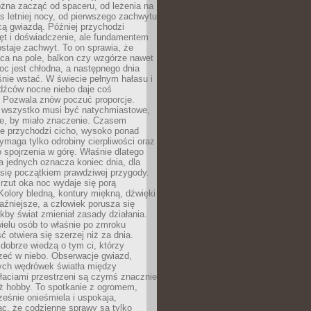
żna zacząć od spaceru, od leżenia na
 letniej nocy, od pierwszego zachwytu
cą gwiazdą. Później przychodzi
ęt i doświadczenie, ale fundamentem
staje zachwyt. To on sprawia, że
ca na pole, balkon czy wzgórze nawet
oc jest chłodna, a następnego dnia
nie wstać. W świecie pełnym hałasu i
dźców nocne niebo daje coś
 Pozwala znów poczuć proporcje.
e wszystko musi być natychmiastowe,
ne, by miało znaczenie. Czasem
ze przychodzi cicho, wysoko ponad
ymaga tylko odrobiny cierpliwości oraz
 spojrzenia w górę. Właśnie dlatego
la jednych oznacza koniec dnia, dla
 się początkiem prawdziwej przygody.
rzut oka noc wydaje się porą
Kolory bledną, kontury miękną, dźwięki
raźniejsze, a człowiek porusza się
jakby świat zmieniał zasady działania.
ielu osób to właśnie po zmroku
ć otwiera się szerzej niż za dnia.
dobrze wiedzą o tym ci, którzy
zeć w niebo. Obserwacje gwiazd,
hych wędrówek światła między
łaciami przestrzeni są czymś znacznie
ż hobby. To spotkanie z ogromem,
ześnie onieśmiela i uspokaja,
c, że codzienne sprawy są tylko