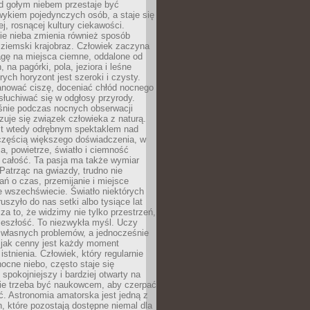
d gołym niebem przestaje być
ykiem pojedynczych osób, a staje się
j, rosnącej kultury ciekawości.
e nieba zmienia również sposób
 ziemski krajobraz. Człowiek zaczyna
gę na miejsca ciemne, oddalone od
, na pagórki, pola, jeziora i leśne
rych horyzont jest szeroki i czysty.
anować ciszę, doceniać chłód nocnego
słuchiwać się w odgłosy przyrody.
nie podczas nocnych obserwacji
zuje się związek człowieka z naturą.
est wtedy odrębnym spektaklem nad
 częścią większego doświadczenia, w
a, powietrze, światło i ciemność
 całość. Ta pasja ma także wymiar
. Patrząc na gwiazdy, trudno nie
ń o czas, przemijanie i miejsce
 wszechświecie. Światło niektórych
uszyło do nas setki albo tysiące lat
a to, że widzimy nie tylko przestrzeń,
zeszłość. To niezwykła myśl. Uczy
 własnych problemów, a jednocześnie
 jak cenny jest każdy moment
stnienia. Człowiek, który regularnie
ocne niebo, często staje się
 spokojniejszy i bardziej otwarty na
Nie trzeba być naukowcem, aby czerpać
ć. Astronomia amatorska jest jedną z
n, które pozostają dostępne niemal dla