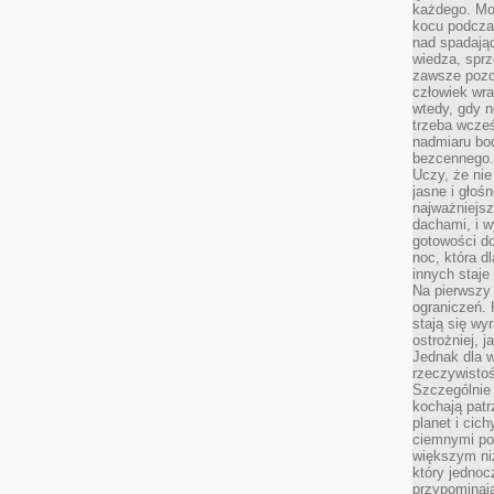
każdego. Mo
kocu podczas
nad spadają
wiedza, sprz
zawsze pozo
człowiek wra
wtedy, gdy n
trzeba wcześ
nadmiaru bo
bezcennego.
Uczy, że ni
jasne i głoś
najważniejs
dachami, i w
gotowości do
noc, która d
innych staje
Na pierwszy 
ograniczeń. 
stają się wy
ostrożniej, 
Jednak dla w
rzeczywistoś
Szczególnie 
kochają patr
planet i cic
ciemnymi po
większym ni
który jednoc
przypominają