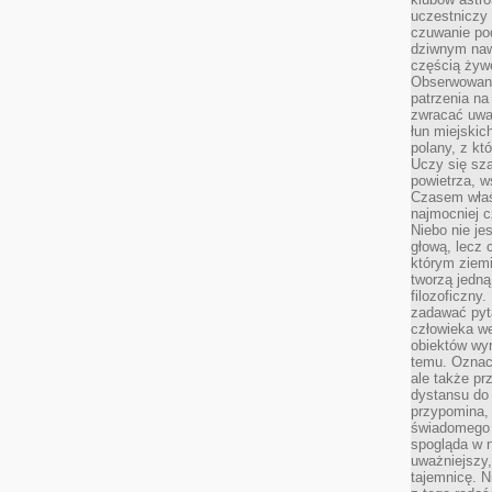
uczestniczy
czuwanie po
dziwnym naw
częścią żywe
Obserwowani
patrzenia na
zwracać uwa
łun miejskich
polany, z któ
Uczy się sz
powietrza, w
Czasem właś
najmocniej c
Niebo nie j
głową, lecz
którym ziemi
tworzą jedną
filozoficzny
zadawać pyta
człowieka we
obiektów wyr
temu. Oznacz
ale także pr
dystansu do
przypomina,
świadomego i
spogląda w n
uważniejszy,
tajemnicę. 