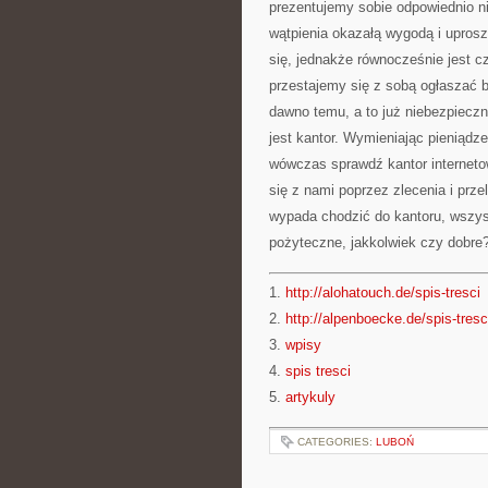
prezentujemy sobie odpowiednio ni
wątpienia okazałą wygodą i upro
się, jednakże równocześnie jest cz
przestajemy się z sobą ogłaszać b
dawno temu, a to już niebezpieczn
jest kantor. Wymieniając pieniądz
wówczas sprawdź kantor interneto
się z nami poprzez zlecenia i prze
wypada chodzić do kantoru, wszys
pożyteczne, jakkolwiek czy dobre
1.
http://alohatouch.de/spis-tresci
2.
http://alpenboecke.de/spis-tresc
3.
wpisy
4.
spis tresci
5.
artykuly
CATEGORIES:
LUBOŃ