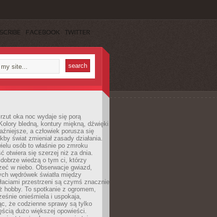
SCRIBE
FACEBOOK
TWITTER
rzut oka noc wydaje się porą
Kolory bledną, kontury miękną, dźwięki
raźniejsze, a człowiek porusza się
jakby świat zmieniał zasady działania.
ielu osób to właśnie po zmroku
ć otwiera się szerzej niż za dnia.
dobrze wiedzą o tym ci, którzy
zeć w niebo. Obserwacje gwiazd,
hych wędrówek światła między
łaciami przestrzeni są czymś znacznie
ż hobby. To spotkanie z ogromem,
ześnie onieśmiela i uspokaja,
c, że codzienne sprawy są tylko
ęścią dużo większej opowieści.