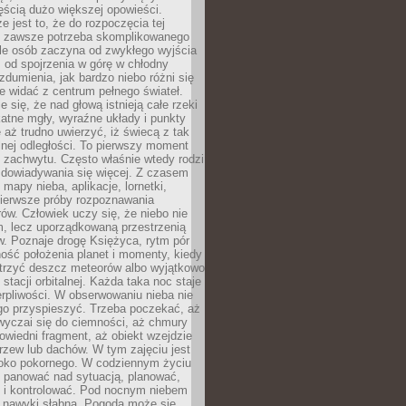
ęścią dużo większej opowieści.
e jest to, że do rozpoczęcia tej
e zawsze potrzeba skomplikowanego
ele osób zaczyna od zwykłego wyjścia
 od spojrzenia w górę w chłodny
 zdumienia, jak bardzo niebo różni się
re widać z centrum pełnego świateł.
e się, że nad głową istnieją całe rzeki
katne mgły, wyraźne układy i punkty
e aż trudno uwierzyć, iż świecą z tak
nej odległości. To pierwszy moment
 zachwytu. Często właśnie wtedy rodzi
 dowiadywania się więcej. Z czasem
 mapy nieba, aplikacje, lornetki,
pierwsze próby rozpoznawania
ów. Człowiek uczy się, że niebo nie
m, lecz uporządkowaną przestrzenią
. Poznaje drogę Księżyca, rytm pór
ość położenia planet i momenty, kiedy
rzyć deszcz meteorów albo wyjątkowo
 stacji orbitalnej. Każda taka noc staje
ierpliwości. W obserwowaniu nieba nie
go przyspieszyć. Trzeba poczekać, aż
wyczai się do ciemności, aż chmury
owiedni fragment, aż obiekt wzejdzie
drzew lub dachów. W tym zajęciu jest
boko pokornego. W codziennym życiu
i panować nad sytuacją, planować,
 i kontrolować. Pod nocnym niebem
e nawyki słabną. Pogoda może się