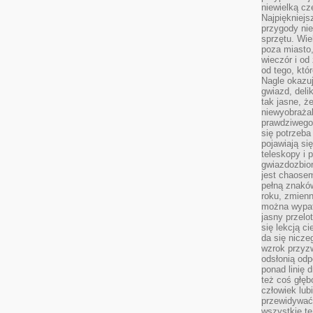
niewielką cz
Najpiękniejsz
przygody ni
sprzętu. Wi
poza miasto,
wieczór i od
od tego, któ
Nagle okazuj
gwiazd, deli
tak jasne, ż
niewyobrażal
prawdziwego
się potrzeba
pojawiają się
teleskopy i 
gwiazdozbior
jest chaose
pełną znaków
roku, zmienn
można wypat
jasny przelot
się lekcją c
da się nicze
wzrok przyz
odsłonią odp
ponad linię 
też coś głę
człowiek lub
przewidywać
wszystkie t