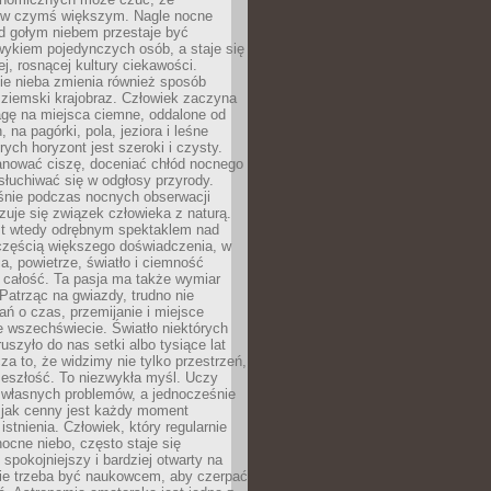
 w czymś większym. Nagle nocne
d gołym niebem przestaje być
ykiem pojedynczych osób, a staje się
j, rosnącej kultury ciekawości.
e nieba zmienia również sposób
 ziemski krajobraz. Człowiek zaczyna
gę na miejsca ciemne, oddalone od
, na pagórki, pola, jeziora i leśne
rych horyzont jest szeroki i czysty.
anować ciszę, doceniać chłód nocnego
słuchiwać się w odgłosy przyrody.
nie podczas nocnych obserwacji
zuje się związek człowieka z naturą.
est wtedy odrębnym spektaklem nad
 częścią większego doświadczenia, w
a, powietrze, światło i ciemność
 całość. Ta pasja ma także wymiar
. Patrząc na gwiazdy, trudno nie
ń o czas, przemijanie i miejsce
 wszechświecie. Światło niektórych
uszyło do nas setki albo tysiące lat
a to, że widzimy nie tylko przestrzeń,
zeszłość. To niezwykła myśl. Uczy
 własnych problemów, a jednocześnie
 jak cenny jest każdy moment
stnienia. Człowiek, który regularnie
ocne niebo, często staje się
 spokojniejszy i bardziej otwarty na
Nie trzeba być naukowcem, aby czerpać