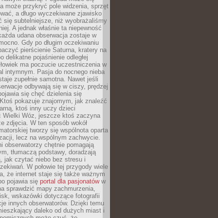
a może przykryć pole widzenia, sprzęt
wać, a długo wyczekiwane zjawisko
się subtelniejsze, niż wyobrażaliśmy
iej. A jednak właśnie ta niepewność
 każda udana obserwacja zostaje w
 mocno. Gdy po długim oczekiwaniu
baczyć pierścienie Saturna, kratery na
o delikatne pojaśnienie odległej
złowiek ma poczucie uczestniczenia w
l intymnym. Pasja do nocnego nieba
taje zupełnie samotna. Nawet jeśli
erwacje odbywają się w ciszy, prędzej
pojawia się chęć dzielenia się
 Ktoś pokazuje znajomym, jak znaleźć
rną, ktoś inny uczy dzieci
 Wielki Wóz, jeszcze ktoś zaczyna
ze zdjęcia. W ten sposób wokół
matorskiej tworzy się wspólnota oparta
izacji, lecz na wspólnym zachwycie.
i obserwatorzy chętnie pomagają
ym, tłumaczą podstawy, doradzają
, jak czytać niebo bez stresu i
ekiwań. W połowie tej przygody wiele
, że internet staje się także ważnym
bo pojawia się
portal dla pasjonatów
w
a sprawdzić mapy zachmurzenia,
isk, wskazówki dotyczące fotografii
acje innych obserwatorów. Dzięki temu
ieszkający daleko od dużych miast i
onomicznych może czuć, że