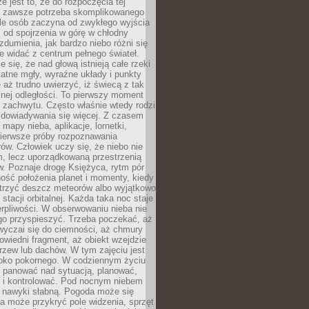
e jest to, że do rozpoczęcia tej
e zawsze potrzeba skomplikowanego
ele osób zaczyna od zwykłego wyjścia
 od spojrzenia w górę w chłodny
 zdumienia, jak bardzo niebo różni się
re widać z centrum pełnego świateł.
e się, że nad głową istnieją całe rzeki
katne mgły, wyraźne układy i punkty
e aż trudno uwierzyć, iż świecą z tak
nej odległości. To pierwszy moment
 zachwytu. Często właśnie wtedy rodzi
 dowiadywania się więcej. Z czasem
 mapy nieba, aplikacje, lornetki,
pierwsze próby rozpoznawania
ów. Człowiek uczy się, że niebo nie
m, lecz uporządkowaną przestrzenią
. Poznaje drogę Księżyca, rytm pór
ość położenia planet i momenty, kiedy
rzyć deszcz meteorów albo wyjątkowo
 stacji orbitalnej. Każda taka noc staje
ierpliwości. W obserwowaniu nieba nie
go przyspieszyć. Trzeba poczekać, aż
wyczai się do ciemności, aż chmury
owiedni fragment, aż obiekt wzejdzie
drzew lub dachów. W tym zajęciu jest
boko pokornego. W codziennym życiu
i panować nad sytuacją, planować,
 i kontrolować. Pod nocnym niebem
e nawyki słabną. Pogoda może się
a może przykryć pole widzenia, sprzęt