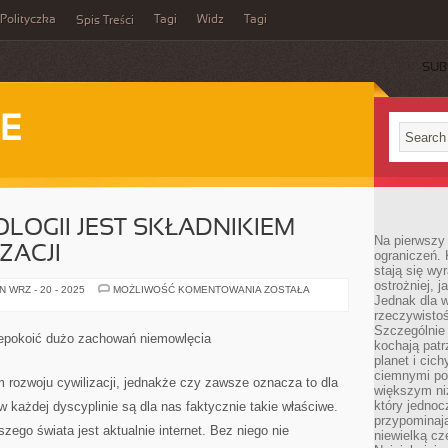
Polityczka
Tagi
Widz
Tagi
Spis Treści
SUB
IE
LOGII JEST SKŁADNIKIEM
Na pierwszy 
ZACJI
ograniczeń. 
stają się wy
ostrożniej, 
ROZKWIT
 WRZ - 20 - 2025
MOŻLIWOŚĆ KOMENTOWANIA
ZOSTAŁA
Jednak dla w
TECHNOLOGII
JEST
rzeczywistoś
SKŁADNIKIEM
Szczególnie 
ROZWOJU
epokoić dużo zachowań niemowlęcia
CYWILIZACJI
kochają patr
planet i cic
ciemnymi po
em rozwoju cywilizacji, jednakże czy zawsze oznacza to dla
większym ni
który jednoc
w każdej dyscyplinie są dla nas faktycznie takie właściwe.
przypominają
go świata jest aktualnie internet. Bez niego nie
niewielką cz