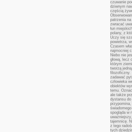
czuwanie po
dziwnym naw
częścią żywe
Obserwowani
patrzenia na
zwracać uwa
łun miejskich
polany, z któ
Uczy się sz
powietrza, w
Czasem właś
najmocniej c
Niebo nie j
głową, lecz
którym ziemi
tworzą jedną
filozoficzny
zadawać pyta
człowieka we
obiektów wyr
temu. Oznacz
ale także pr
dystansu do
przypomina,
świadomego i
spogląda w n
uważniejszy,
tajemnicę. 
z tego radoś
tych dziedzi