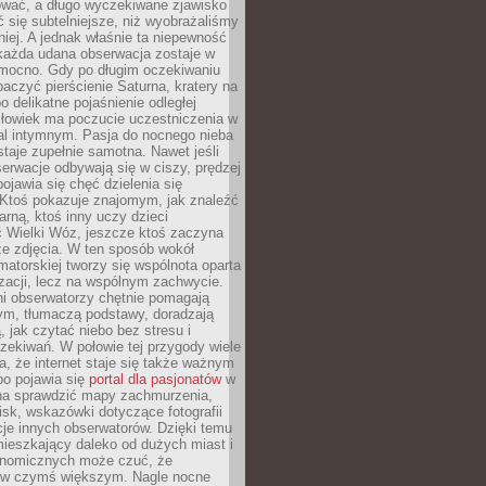
wać, a długo wyczekiwane zjawisko
się subtelniejsze, niż wyobrażaliśmy
iej. A jednak właśnie ta niepewność
 każda udana obserwacja zostaje w
 mocno. Gdy po długim oczekiwaniu
baczyć pierścienie Saturna, kratery na
o delikatne pojaśnienie odległej
złowiek ma poczucie uczestniczenia w
l intymnym. Pasja do nocnego nieba
taje zupełnie samotna. Nawet jeśli
erwacje odbywają się w ciszy, prędzej
pojawia się chęć dzielenia się
 Ktoś pokazuje znajomym, jak znaleźć
rną, ktoś inny uczy dzieci
 Wielki Wóz, jeszcze ktoś zaczyna
ze zdjęcia. W ten sposób wokół
matorskiej tworzy się wspólnota oparta
izacji, lecz na wspólnym zachwycie.
i obserwatorzy chętnie pomagają
ym, tłumaczą podstawy, doradzają
, jak czytać niebo bez stresu i
ekiwań. W połowie tej przygody wiele
, że internet staje się także ważnym
bo pojawia się
portal dla pasjonatów
w
a sprawdzić mapy zachmurzenia,
isk, wskazówki dotyczące fotografii
acje innych obserwatorów. Dzięki temu
ieszkający daleko od dużych miast i
onomicznych może czuć, że
 w czymś większym. Nagle nocne