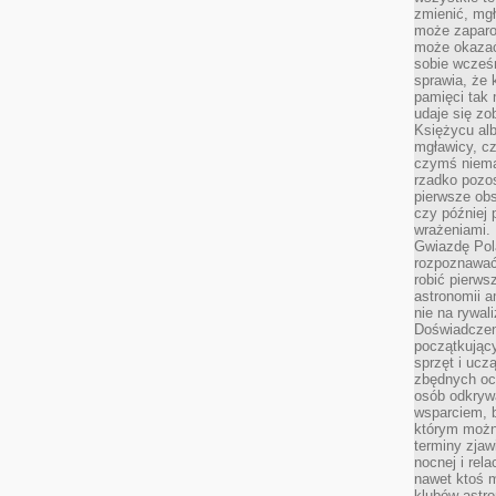
zmienić, mgł
może zaparo
może okazać 
sobie wcześn
sprawia, że
pamięci tak
udaje się zo
Księżycu alb
mgławicy, c
czymś niema
rzadko pozos
pierwsze obs
czy później 
wrażeniami.
Gwiazdę Pola
rozpoznawać
robić pierws
astronomii a
nie na rywal
Doświadczen
początkując
sprzęt i uczą
zbędnych ocz
osób odkrywa
wsparciem, 
którym możn
terminy zjaw
nocnej i rel
nawet ktoś m
klubów astr