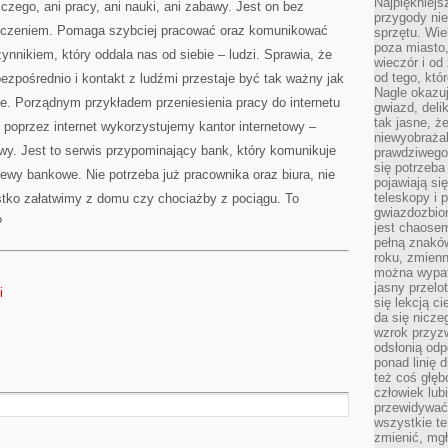
Najpiękniejsz
czego, ani pracy, ani nauki, ani zabawy. Jest on bez
przygody ni
szczeniem. Pomaga szybciej pracować oraz komunikować
sprzętu. Wi
poza miasto,
ynnikiem, który oddala nas od siebie – ludzi. Sprawia, że
wieczór i od
od tego, któ
ezpośrednio i kontakt z ludźmi przestaje być tak ważny jak
Nagle okazuj
e. Porządnym przykładem przeniesienia pracy do internetu
gwiazd, deli
tak jasne, ż
e poprzez internet wykorzystujemy kantor internetowy –
niewyobrażal
wy. Jest to serwis przypominający bank, który komunikuje
prawdziwego
się potrzeba
lewy bankowe. Nie potrzeba już pracownika oraz biura, nie
pojawiają się
teleskopy i 
tko załatwimy z domu czy chociażby z pociągu. To
gwiazdozbior
?
jest chaose
pełną znaków
roku, zmienn
można wypat
jasny przelot
i
się lekcją c
da się nicze
wzrok przyz
odsłonią odp
ponad linię 
też coś głę
człowiek lub
przewidywać
wszystkie t
zmienić, mgł