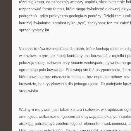
różni się krater, co oznaczają warstwy popiołu, skąd bierze się ko
rozpoznawać formy terenu, które mogą świadczyć o dawnej aktywn
podręcznik, tylko praktyczna geologia w podróży. Dzięki temu kol
bardziej świadome: zamiast tylko „być”, zaczynasz też rozumieć 
sprzed tysięcy lat.
Vulcans to również inspiracja dla osób, które kochają robienie zdj
wskazówki o tym, jak łapać kontrasty, jak korzystać z mgiełki i p
pokazują skalę: człowiek przy ścianie wodospadu, sylwetka na gra
ogromnego pola lawowego. Pojawiają się też przypomnienia, że naj
które powstaje bez niszczenia miejsca: bez deptania mchów, bez
krawędzie, bez ryzykowania dla jednego ujęcia. To podejście łąc
środowisko.
Ważnym motywem jest także kultura i człowiek w krajobrazie ogni
że miejsca wulkaniczne i geotermalne bywają dla lokalnych społe
atrakcją: potrafią być źródłem legend, elementem codzienności,
który wymaga ostrożności. Dzięki temu podróż nie ogranicza się 