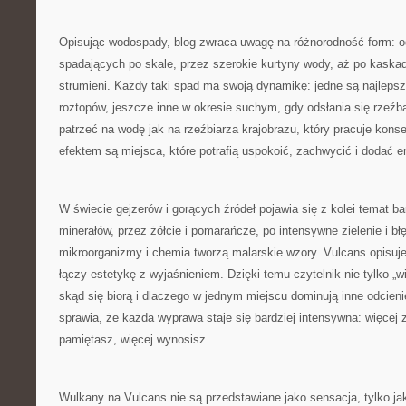
Opisując wodospady, blog zwraca uwagę na różnorodność form: od
spadających po skale, przez szerokie kurtyny wody, aż po kaskady
strumieni. Każdy taki spad ma swoją dynamikę: jedne są najleps
roztopów, jeszcze inne w okresie suchym, gdy odsłania się rzeź
patrzeć na wodę jak na rzeźbiarza krajobrazu, który pracuje konsek
efektem są miejsca, które potrafią uspokoić, zachwycić i dodać e
W świecie gejzerów i gorących źródeł pojawia się z kolei temat bar
minerałów, przez żółcie i pomarańcze, po intensywne zielenie i błę
mikroorganizmy i chemia tworzą malarskie wzory. Vulcans opisuje
łączy estetykę z wyjaśnieniem. Dzięki temu czytelnik nie tylko „wi
skąd się biorą i dlaczego w jednym miejscu dominują inne odcieni
sprawia, że każda wyprawa staje się bardziej intensywna: więcej
pamiętasz, więcej wynosisz.
Wulkany na Vulcans nie są przedstawiane jako sensacja, tylko ja