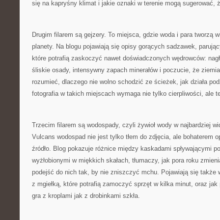
się na kapryśny klimat i jakie oznaki w terenie mogą sugerować, 
Drugim filarem są gejzery. To miejsca, gdzie woda i para tworzą 
planety. Na blogu pojawiają się opisy gorących sadzawek, parują
które potrafią zaskoczyć nawet doświadczonych wędrowców: nagł
śliskie osady, intensywny zapach minerałów i poczucie, że ziem
rozumieć, dlaczego nie wolno schodzić ze ścieżek, jak działa po
fotografia w takich miejscach wymaga nie tylko cierpliwości, ale 
Trzecim filarem są wodospady, czyli żywioł wody w najbardziej w
Vulcans wodospad nie jest tylko tłem do zdjęcia, ale bohaterem o
źródło. Blog pokazuje różnice między kaskadami spływającymi p
wyżłobionymi w miękkich skałach, tłumaczy, jak pora roku zmienia
podejść do nich tak, by nie zniszczyć mchu. Pojawiają się także 
z mgiełką, które potrafią zamoczyć sprzęt w kilka minut, oraz jak
gra z kroplami jak z drobinkami szkła.