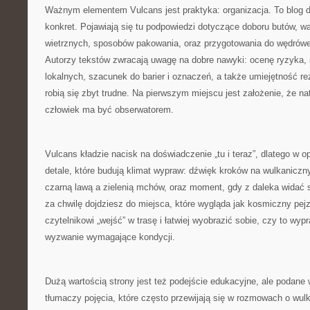
Ważnym elementem Vulcans jest praktyka: organizacja. To blog d
konkret. Pojawiają się tu podpowiedzi dotyczące doboru butów, wa
wietrznych, sposobów pakowania, oraz przygotowania do wędrówe
Autorzy tekstów zwracają uwagę na dobre nawyki: ocenę ryzyka,
lokalnych, szacunek do barier i oznaczeń, a także umiejętność r
robią się zbyt trudne. Na pierwszym miejscu jest założenie, że n
człowiek ma być obserwatorem.
Vulcans kładzie nacisk na doświadczenie „tu i teraz”, dlatego w o
detale, które budują klimat wypraw: dźwięk kroków na wulkaniczn
czarną lawą a zielenią mchów, oraz moment, gdy z daleka widać
za chwilę dojdziesz do miejsca, które wygląda jak kosmiczny pej
czytelnikowi „wejść” w trasę i łatwiej wyobrazić sobie, czy to wyp
wyzwanie wymagające kondycji.
Dużą wartością strony jest też podejście edukacyjne, ale podane
tłumaczy pojęcia, które często przewijają się w rozmowach o wul