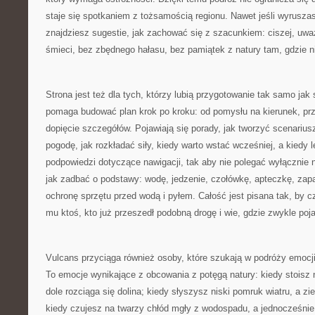
staje się spotkaniem z tożsamością regionu. Nawet jeśli wyrusza
znajdziesz sugestie, jak zachować się z szacunkiem: ciszej, uwa
śmieci, bez zbędnego hałasu, bez pamiątek z natury tam, gdzie ni
Strona jest też dla tych, którzy lubią przygotowanie tak samo ja
pomaga budować plan krok po kroku: od pomysłu na kierunek, prz
dopięcie szczegółów. Pojawiają się porady, jak tworzyć scenari
pogodę, jak rozkładać siły, kiedy warto wstać wcześniej, a kiedy l
podpowiedzi dotyczące nawigacji, tak aby nie polegać wyłącznie 
jak zadbać o podstawy: wodę, jedzenie, czołówkę, apteczkę, zap
ochronę sprzętu przed wodą i pyłem. Całość jest pisana tak, by c
mu ktoś, kto już przeszedł podobną drogę i wie, gdzie zwykle poj
Vulcans przyciąga również osoby, które szukają w podróży emocji, 
To emocje wynikające z obcowania z potęgą natury: kiedy stoisz 
dole rozciąga się dolina; kiedy słyszysz niski pomruk wiatru, a zi
kiedy czujesz na twarzy chłód mgły z wodospadu, a jednocześnie