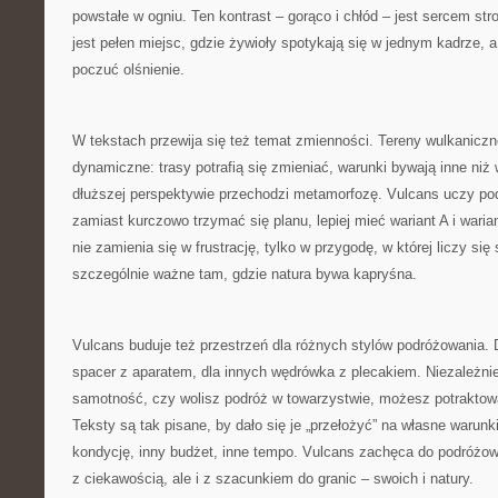
powstałe w ogniu. Ten kontrast – gorąco i chłód – jest sercem str
jest pełen miejsc, gdzie żywioły spotykają się w jednym kadrze,
poczuć olśnienie.
W tekstach przewija się też temat zmienności. Tereny wulkaniczn
dynamiczne: trasy potrafią się zmieniać, warunki bywają inne niż 
dłuższej perspektywie przechodzi metamorfozę. Vulcans uczy pod
zamiast kurczowo trzymać się planu, lepiej mieć wariant A i wari
nie zamienia się w frustrację, tylko w przygodę, w której liczy się
szczególnie ważne tam, gdzie natura bywa kapryśna.
Vulcans buduje też przestrzeń dla różnych stylów podróżowania. D
spacer z aparatem, dla innych wędrówka z plecakiem. Niezależnie 
samotność, czy wolisz podróż w towarzystwie, możesz potraktować
Teksty są tak pisane, by dało się je „przełożyć” na własne warunki
kondycję, inny budżet, inne tempo. Vulcans zachęca do podróżow
z ciekawością, ale i z szacunkiem do granic – swoich i natury.