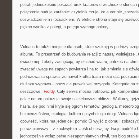
potrafi jednocześnie pokazać urok kraterów o wschodzie słońca i 
połączenie buduje zaufanie: czytelnik czuje, że autor nie „sprzedaje
doświadczeniem i rozsądkiem. W efekcie strona staje się przewo
piękno wynika z potęgi, a potęga wymaga pokory.
Vulcans to także miejsce dla osób, które szukają w podróży czego
albumu. To przestrzeń do budowania relacji z naturą: wolniejszej, 
świadomej. Teksty zachęcają, by słuchać wiatru, patrzeć na chmu
zwracać uwagę na zapach powietrza i na to, jak zmienia się dźwi
podróżowania sprawia, że nawet krótka trasa może dać poczucie
dłuższa wyprawa – poczucie prawdziwej przygody. Kategorie na str
deszczowe i
Fiordy
. Cały serwis można traktować jak kompendiu
gdzie natura pokazuje swoje najciekawsze oblicze. Wulkany, gejz
hasła, ale pod nimi kryje się ogrom tematów: geologia, meteorologia
bezpieczeństwo, ekologia, kultura i psychologia drogi. Vulcans ł
opowieść, która ma jeden cel: pomóc Ci wyjść z domu i zobaczyć 
po raz pierwszy – z zachwytem. Jeśli chcesz, by Twoje podróże b
jednocześnie wciąż pełne niezapomnianych chwil, ten blog stanie