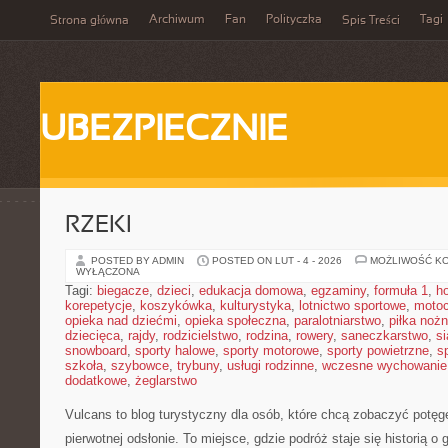
Archiwum
Fan
Polityczka
Tagi
Strona główna
Spis Treści
UBEZPIECZNIE
RZEKI
POSTED BY ADMIN
POSTED ON LUT - 4 - 2026
MOŻLIWOŚĆ K
WYŁĄCZONA
Tagi:
biegacze
,
dzieci
,
edukacja domowa
,
egzaminy
,
formuła 1
,
h
korepetycje
,
koszykówka
,
kulturystyka
,
lotnictwo sportowe
,
motoc
opieka nad dziećmi
,
opieka społeczna
,
paralotniarstwo
,
piłka noż
dziecięca
,
rajdy
,
rodzicielstwo
,
rodzina
,
rowery
,
saneczkarstwo
,
s
snowboard
,
sporty halowe
,
sporty motorowe
,
sporty powietrzne
,
s
szkoła
,
szybowce
,
trybuny
,
usługi rodzinne
,
wczesne wychowanie
dodatkowe
,
żeglarstwo
Vulcans to blog turystyczny dla osób, które chcą zobaczyć potęgę 
pierwotnej odsłonie. To miejsce, gdzie podróż staje się historią o g