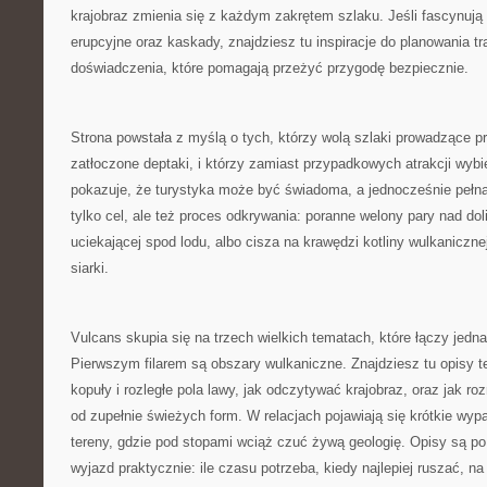
krajobraz zmienia się z każdym zakrętem szlaku. Jeśli fascynują 
erupcyjne oraz kaskady, znajdziesz tu inspiracje do planowania tr
doświadczenia, które pomagają przeżyć przygodę bezpiecznie.
Strona powstała z myślą o tych, którzy wolą szlaki prowadzące p
zatłoczone deptaki, i którzy zamiast przypadkowych atrakcji wybi
pokazuje, że turystyka może być świadoma, a jednocześnie pełna 
tylko cel, ale też proces odkrywania: poranne welony pary nad do
uciekającej spod lodu, albo cisza na krawędzi kotliny wulkanicznej
siarki.
Vulcans skupia się na trzech wielkich tematach, które łączy jedna
Pierwszym filarem są obszary wulkaniczne. Znajdziesz tu opisy te
kopuły i rozległe pola lawy, jak odczytywać krajobraz, oraz jak roz
od zupełnie świeżych form. W relacjach pojawiają się krótkie wy
tereny, gdzie pod stopami wciąż czuć żywą geologię. Opisy są p
wyjazd praktycznie: ile czasu potrzeba, kiedy najlepiej ruszać, 