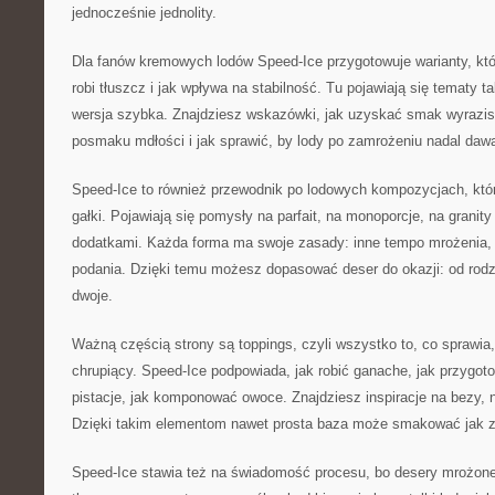
jednocześnie jednolity.
Dla fanów kremowych lodów Speed-Ice przygotowuje warianty, kt
robi tłuszcz i jak wpływa na stabilność. Tu pojawiają się tematy ta
wersja szybka. Znajdziesz wskazówki, jak uzyskać smak wyrazist
posmaku mdłości i jak sprawić, by lody po zamrożeniu nadal dawa
Speed-Ice to również przewodnik po lodowych kompozycjach, kt
gałki. Pojawiają się pomysły na parfait, na monoporcje, na granit
dodatkami. Każda forma ma swoje zasady: inne tempo mrożenia, 
podania. Dzięki temu możesz dopasować deser do okazji: od rod
dwoje.
Ważną częścią strony są toppings, czyli wszystko to, co sprawia, 
chrupiący. Speed-Ice podpowiada, jak robić ganache, jak przygot
pistacje, jak komponować owoce. Znajdziesz inspiracje na bezy, na
Dzięki takim elementom nawet prosta baza może smakować jak z d
Speed-Ice stawia też na świadomość procesu, bo desery mrożone