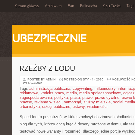
Archiwum
Fan
Polityczka
Tagi
Strona główna
Spis Treści
UBEZPIECZNIE
RZEŹBY Z LODU
POSTED BY ADMIN
POSTED ON STY - 4 - 2026
MOŻLIWOŚĆ K
WYŁĄCZONA
Tagi:
administracja publiczna
,
copywriting
,
influencerzy
,
informacj
reklamowe
,
kodeks pracy
,
media
,
media społecznościowe
,
ogłosz
zagospodarowania
,
polityka
,
prasa
,
prawo
,
prawo cywilne
,
prawo 
prawne
,
reklama w sieci
,
samorząd
,
służby miejskie
,
social media
urbanistyka
,
usługi publiczne
,
ustawy
,
wiadomości
Speed-Ice to przestrzeń, w której zachwyt do zimnych słodkości s
blog dla tych, którzy chcą kręcić desery mrożone w domu, ale też 
testować nowe warianty i rozumieć, dlaczego jedne porcje wychod