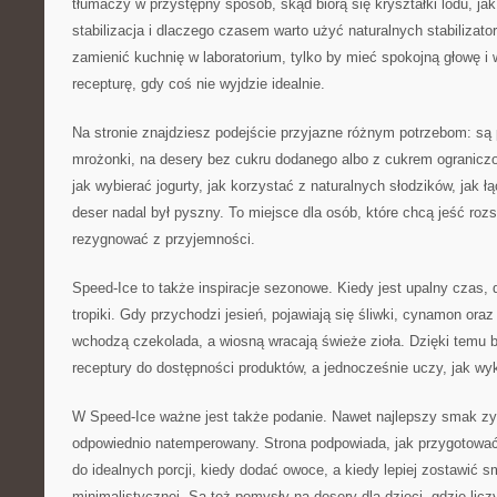
tłumaczy w przystępny sposób, skąd biorą się kryształki lodu, jak
stabilizacja i dlaczego czasem warto użyć naturalnych stabilizator
zamienić kuchnię w laboratorium, tylko by mieć spokojną głowę i 
recepturę, gdy coś nie wyjdzie idealnie.
Na stronie znajdziesz podejście przyjazne różnym potrzebom: s
mrożonki, na desery bez cukru dodanego albo z cukrem ogranicz
jak wybierać jogurty, jak korzystać z naturalnych słodzików, jak 
deser nadal był pyszny. To miejsce dla osób, które chcą jeść rozs
rezygnować z przyjemności.
Speed-Ice to także inspiracje sezonowe. Kiedy jest upalny czas, 
tropiki. Gdy przychodzi jesień, pojawiają się śliwki, cynamon or
wchodzą czekolada, a wiosną wracają świeże zioła. Dzięki temu
receptury do dostępności produktów, a jednocześnie uczy, jak w
W Speed-Ice ważne jest także podanie. Nawet najlepszy smak zys
odpowiednio natemperowany. Strona podpowiada, jak przygotować
do idealnych porcji, kiedy dodać owoce, a kiedy lepiej zostawić 
minimalistycznej. Są też pomysły na desery dla dzieci, gdzie liczy