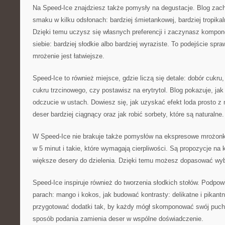
Na Speed-Ice znajdziesz także pomysły na degustacje. Blog zac
smaku w kilku odsłonach: bardziej śmietankowej, bardziej tropikal
Dzięki temu uczysz się własnych preferencji i zaczynasz kompo
siebie: bardziej słodkie albo bardziej wyraziste. To podejście spra
mrożenie jest łatwiejsze.
Speed-Ice to również miejsce, gdzie liczą się detale: dobór cukru
cukru trzcinowego, czy postawisz na erytrytol. Blog pokazuje, ja
odczucie w ustach. Dowiesz się, jak uzyskać efekt loda prosto z
deser bardziej ciągnący oraz jak robić sorbety, które są naturalne.
W Speed-Ice nie brakuje także pomysłów na ekspresowe mrożonki.
w 5 minut i takie, które wymagają cierpliwości. Są propozycje na ki
większe desery do dzielenia. Dzięki temu możesz dopasować wyb
Speed-Ice inspiruje również do tworzenia słodkich stołów. Podpo
parach: mango i kokos, jak budować kontrasty: delikatne i pikantn
przygotować dodatki tak, by każdy mógł skomponować swój puchar
sposób podania zamienia deser w wspólne doświadczenie.