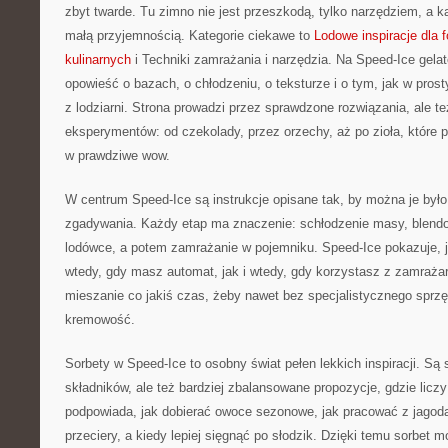
zbyt twarde. Tu zimno nie jest przeszkodą, tylko narzędziem, a 
małą przyjemnością. Kategorie ciekawe to
Lodowe inspiracje dla 
kulinarnych
i Techniki zamrażania i narzędzia. Na Speed-Ice gelat
opowieść o bazach, o chłodzeniu, o teksturze i o tym, jak w pros
z lodziarni. Strona prowadzi przez sprawdzone rozwiązania, ale t
eksperymentów: od czekolady, przez orzechy, aż po zioła, które p
w prawdziwe wow.
W centrum Speed-Ice są instrukcje opisane tak, by można je było 
zgadywania. Każdy etap ma znaczenie: schłodzenie masy, blend
lodówce, a potem zamrażanie w pojemniku. Speed-Ice pokazuje, 
wtedy, gdy masz automat, jak i wtedy, gdy korzystasz z zamrażarki
mieszanie co jakiś czas, żeby nawet bez specjalistycznego sprz
kremowość.
Sorbety w Speed-Ice to osobny świat pełen lekkich inspiracji. Są 
składników, ale też bardziej zbalansowane propozycje, gdzie licz
podpowiada, jak dobierać owoce sezonowe, jak pracować z jagod
przeciery, a kiedy lepiej sięgnąć po słodzik. Dzięki temu sorbet 