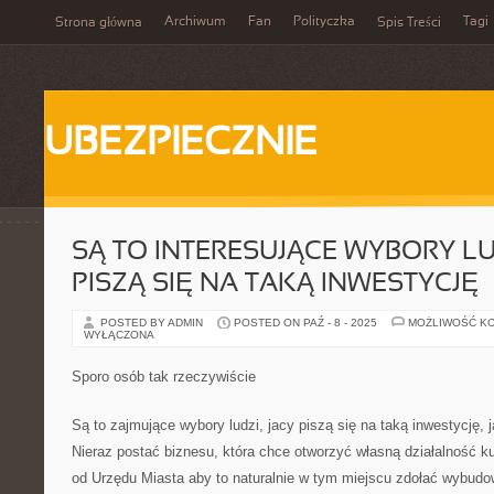
Archiwum
Fan
Polityczka
Tagi
Strona główna
Spis Treści
UBEZPIECZNIE
SĄ TO INTERESUJĄCE WYBORY LU
PISZĄ SIĘ NA TAKĄ INWESTYCJĘ
POSTED BY ADMIN
POSTED ON PAŹ - 8 - 2025
MOŻLIWOŚĆ K
WYŁĄCZONA
Sporo osób tak rzeczywiście
Są to zajmujące wybory ludzi, jacy piszą się na taką inwestycję, j
Nieraz postać biznesu, która chce otworzyć własną działalność ku
od Urzędu Miasta aby to naturalnie w tym miejscu zdołać wybud