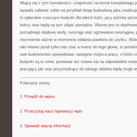
Wiążą się z tym formalności i znajomość na temat kompletnego p
wypada załatwić sobie na przykład ekipę budowlaną jaka zrealizuj
to opłacalne znaczące budynki dla takich ludzi, jacy później sp
boksy oraz będą na tym zbijać pieniądze. Ważne jest tu dopilno
porządnego dopływu wody, rurociągi oraz ogrzewanie rurociągów, p
niezmiernie ważne w momencie oddania pawilonu do użytku. Wob
taki interes jeżeli tylko nas stać a mamy do tego głowę, to jeste
owe budownictwo spowodować następne miejsca pracy, o które ci
budynki są w cenie, ponieważ też stawia się na odpowiednie mate
pracujący jak oraz przychodzący do takiego obiektu będą mogli w
Polecamy strony:
1.
Przejdź do wpisu
2.
Przeczytaj nasz najnowszy wpis
3.
Sprawdź więcej informacji