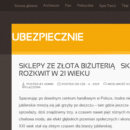
Archiwum
Fan
Polityczka
Tagi
Strona główna
Spis Treści
UBEZPIECZNIE
SKLEPY ZE ZŁOTA BIŻUTERIĄ – S
ROZKWIT W 21 WIEKU
POSTED BY ADMIN
POSTED ON CZE - 4 - 2025
MOŻLIWOŚĆ K
WYŁĄCZONA
Spacerując po dowolnym centrum handlowym w Polsce, trudno ni
jubilerskie mnożą się jak grzyby po deszczu – tam gdzie jeszcze
sprzedaży, dziś znajdziemy trzy, a czasem nawet pięć różnych m
chwilowa moda, ale efekt głębokich przemian społecznych i ekono
XXI wiek stał się złotym czasem dla branży jubilerskiej.