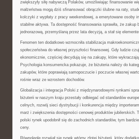
zwiększyły siłę nabywczą Polaków, umożliwiając finansowanie w
małżeństwa mogą dziś sfinansować obrączki ślubne na raty, stude
kolczyki z wypłaty z pracy weekendowej, a emerytowane osoby in
stabilne aktywa. Ta dostępność finansowania sprawiła, że zakup bi
jednorazową, przemyślaną przez lata decyzją, a stał się element
Fenomen ten dodatkowo wzmocniła stabilizacja makroekonomiczna
społeczeństwa do własnej przyszłości finansowej. Gdy ludzie czu
ekonomicznie, częściej decydują się na zakupy, które wykraczaj
Psychologia konsumencka pokazuje, że biżuteria należy do katego
zakupów, które poprawiają samopoczucie i poczucie własnej warto
rośnie wraz ze wzrostem dochodów.
Globalizacja i integracja Polski z międzynarodowymi rynkami spraw
biżuterii w naszym kraju przestały odbiegać od standardów europej
celnych, rozwój sieci dystrybucji i konkurencja między importera
marż i zwiększenia dostępności cenowej produktów jubilerskich. T
polski rynek upodobnił się do zachodnich standardów, tym bardzie
ceny.
Równolegle rozwijał się rynek wtórny złotej biżuterii, który dodatk