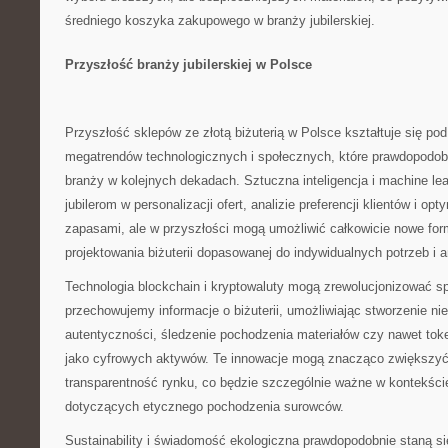
średniego koszyka zakupowego w branży jubilerskiej.
Przyszłość branży jubilerskiej w Polsce
Przyszłość sklepów ze złotą biżuterią w Polsce kształtuje się po
megatrendów technologicznych i społecznych, które prawdopodob
branży w kolejnych dekadach. Sztuczna inteligencja i machine le
jubilerom w personalizacji ofert, analizie preferencji klientów i op
zapasami, ale w przyszłości mogą umożliwić całkowicie nowe form
projektowania biżuterii dopasowanej do indywidualnych potrzeb i a
Technologia blockchain i kryptowaluty mogą zrewolucjonizować sp
przechowujemy informacje o biżuterii, umożliwiając stworzenie ni
autentyczności, śledzenie pochodzenia materiałów czy nawet tok
jako cyfrowych aktywów. Te innowacje mogą znacząco zwiększyć
transparentność rynku, co będzie szczególnie ważne w kontekś
dotyczących etycznego pochodzenia surowców.
Sustainability i świadomość ekologiczna prawdopodobnie staną s