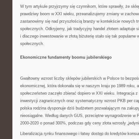
W tym artykule przyjrzymy się czynnikom, które sprawiły, że skle
prawdziwy boom w XXI wieku, przeanalizujemy zmiany w zachow
zastanowimy się nad przyszłością branży w kontekście nowych tr
społecznych. Odkryjemy, jak tradycyjny handel złotem adaptuje s
i dlaczego inwestowanie w złotą biżuterię stało się tak popularne
społecznych.
Ekonomiczne fundamenty boomu jubilerskiego
Gwałtowny wzrost liczby sklepów jubilerskich w Polsce to bezpośr
ekonomicznej, która dokonała się w naszym kraju po 1989 roku, a
społeczeństwo zaczęło zbierać dopiero w XXI wieku. Integracja z
inwestycji zagranicznych oraz systematyczny wzrost PKB per capi
polska rodzina dysponuje dziś budżetem pozwalającym na zakupy,
nieosiągalne. Według danych GUS, przeciętne wynagrodzenie w P
2000-2020 o ponad 300%, podczas gdy ceny złota wzrosły „jedyni
Liberalizacja rynku finansowego i łatwy dostęp do kredytów kon