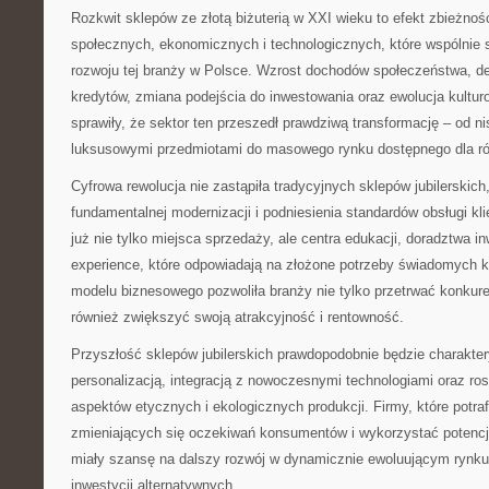
Rozkwit sklepów ze złotą biżuterią w XXI wieku to efekt zbieżnoś
społecznych, ekonomicznych i technologicznych, które wspólnie s
rozwoju tej branży w Polsce. Wzrost dochodów społeczeństwa, d
kredytów, zmiana podejścia do inwestowania oraz ewolucja kultur
sprawiły, że sektor ten przeszedł prawdziwą transformację – od 
luksusowymi przedmiotami do masowego rynku dostępnego dla ró
Cyfrowa rewolucja nie zastąpiła tradycyjnych sklepów jubilerskich,
fundamentalnej modernizacji i podniesienia standardów obsługi kl
już nie tylko miejsca sprzedaży, ale centra edukacji, doradztwa in
experience, które odpowiadają na złożone potrzeby świadomych 
modelu biznesowego pozwoliła branży nie tylko przetrwać konkur
również zwiększyć swoją atrakcyjność i rentowność.
Przyszłość sklepów jubilerskich prawdopodobnie będzie charakte
personalizacją, integracją z nowoczesnymi technologiami oraz 
aspektów etycznych i ekologicznych produkcji. Firmy, które potra
zmieniających się oczekiwań konsumentów i wykorzystać potencja
miały szansę na dalszy rozwój w dynamicznie ewoluującym rynku
inwestycji alternatywnych.