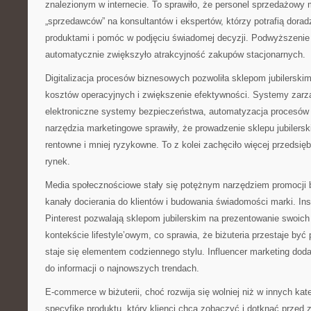
znalezionym w internecie. To sprawiło, że personel sprzedażowy 
„sprzedawców” na konsultantów i ekspertów, którzy potrafią dorad
produktami i pomóc w podjęciu świadomej decyzji. Podwyższenie
automatycznie zwiększyło atrakcyjność zakupów stacjonarnych.
Digitalizacja procesów biznesowych pozwoliła sklepom jubilerski
kosztów operacyjnych i zwiększenie efektywności. Systemy zarz
elektroniczne systemy bezpieczeństwa, automatyzacja procesów
narzędzia marketingowe sprawiły, że prowadzenie sklepu jubilerski
rentowne i mniej ryzykowne. To z kolei zachęciło więcej przedsię
rynek.
Media społecznościowe stały się potężnym narzędziem promocji b
kanały docierania do klientów i budowania świadomości marki. I
Pinterest pozwalają sklepom jubilerskim na prezentowanie swoic
kontekście lifestyle’owym, co sprawia, że biżuteria przestaje być
staje się elementem codziennego stylu. Influencer marketing do
do informacji o najnowszych trendach.
E-commerce w biżuterii, choć rozwija się wolniej niż w innych ka
specyfikę produktu, który klienci chcą zobaczyć i dotknąć przed