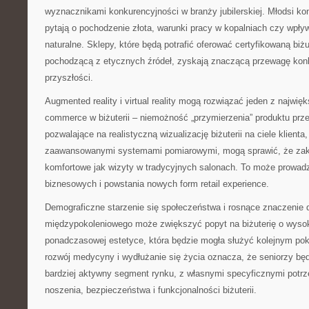
wyznacznikami konkurencyjności w branży jubilerskiej. Młodsi k
pytają o pochodzenie złota, warunki pracy w kopalniach czy wpły
naturalne. Sklepy, które będą potrafić oferować certyfikowaną biżu
pochodzącą z etycznych źródeł, zyskają znaczącą przewagę kon
przyszłości.
Augmented reality i virtual reality mogą rozwiązać jeden z najwi
commerce w biżuterii – niemożność „przymierzenia” produktu prz
pozwalające na realistyczną wizualizację biżuterii na ciele klienta
zaawansowanymi systemami pomiarowymi, mogą sprawić, że zakup
komfortowe jak wizyty w tradycyjnych salonach. To może prowadz
biznesowych i powstania nowych form retail experience.
Demograficzne starzenie się społeczeństwa i rosnące znaczenie 
międzypokoleniowego może zwiększyć popyt na biżuterię o wysoki
ponadczasowej estetyce, która będzie mogła służyć kolejnym po
rozwój medycyny i wydłużanie się życia oznacza, że seniorzy będ
bardziej aktywny segment rynku, z własnymi specyficznymi pot
noszenia, bezpieczeństwa i funkcjonalności biżuterii.