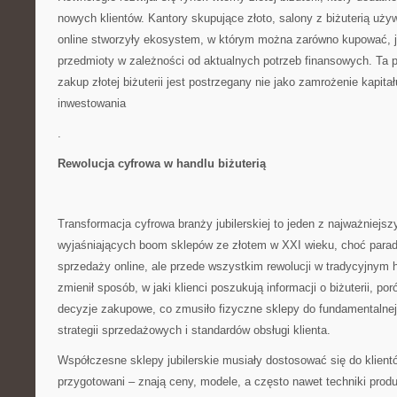
nowych klientów. Kantory skupujące złoto, salony z biżuterią uży
online stworzyły ekosystem, w którym można zarówno kupować, j
przedmioty w zależności od aktualnych potrzeb finansowych. Ta 
zakup złotej biżuterii jest postrzegany nie jako zamrożenie kapita
inwestowania
.
Rewolucja cyfrowa w handlu biżuterią
Transformacja cyfrowa branży jubilerskiej to jeden z najważniejs
wyjaśniających boom sklepów ze złotem w XXI wieku, choć parado
sprzedaży online, ale przede wszystkim rewolucji w tradycyjnym h
zmienił sposób, w jaki klienci poszukują informacji o biżuterii, po
decyzje zakupowe, co zmusiło fizyczne sklepy do fundamentalnej
strategii sprzedażowych i standardów obsługi klienta.
Współczesne sklepy jubilerskie musiały dostosować się do klient
przygotowani – znają ceny, modele, a często nawet techniki produ