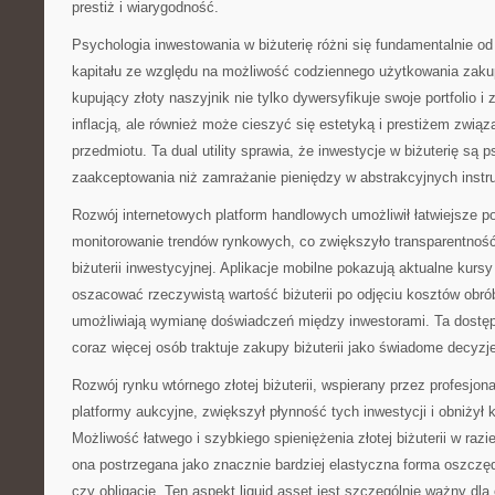
prestiż i wiarygodność.
Psychologia inwestowania w biżuterię różni się fundamentalnie o
kapitału ze względu na możliwość codziennego użytkowania zaku
kupujący złoty naszyjnik nie tylko dywersyfikuje swoje portfolio i
inflacją, ale również może cieszyć się estetyką i prestiżem zw
przedmiotu. Ta dual utility sprawia, że inwestycje w biżuterię są 
zaakceptowania niż zamrażanie pieniędzy w abstrakcyjnych inst
Rozwój internetowych platform handlowych umożliwił łatwiejsze p
monitorowanie trendów rynkowych, co zwiększyło transparentność
biżuterii inwestycyjnej. Aplikacje mobilne pokazują aktualne kursy
oszacować rzeczywistą wartość biżuterii po odjęciu kosztów obrób
umożliwiają wymianę doświadczeń między inwestorami. Ta dostępn
coraz więcej osób traktuje zakupy biżuterii jako świadome decyzj
Rozwój rynku wtórnego złotej biżuterii, wspierany przez profesjon
platformy aukcyjne, zwiększył płynność tych inwestycji i obniżył 
Możliwość łatwego i szybkiego spieniężenia złotej biżuterii w razie
ona postrzegana jako znacznie bardziej elastyczna forma oszczęd
czy obligacje. Ten aspekt liquid asset jest szczególnie ważny dla