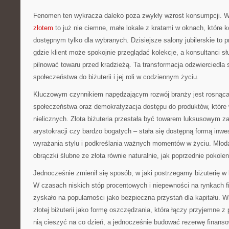
Fenomen ten wykracza daleko poza zwykły wzrost konsumpcji.
złotem
to już nie ciemne, małe lokale z kratami w oknach, które k
dostępnym tylko dla wybranych. Dzisiejsze salony jubilerskie to p
gdzie klient może spokojnie przeglądać kolekcje, a konsultanci 
pilnować towaru przed kradzieżą. Ta transformacja odzwierciedla
społeczeństwa do biżuterii i jej roli w codziennym życiu.
Kluczowym czynnikiem napędzającym rozwój branży jest rosnąca
społeczeństwa oraz demokratyzacja dostępu do produktów, które
nielicznych. Złota biżuteria przestała być towarem luksusowym 
arystokracji czy bardzo bogatych – stała się dostępną formą inw
wyrażania stylu i podkreślania ważnych momentów w życiu. Młod
obrączki ślubne ze złota równie naturalnie, jak poprzednie pokolen
Jednocześnie zmienił się sposób, w jaki postrzegamy biżuterię w
W czasach niskich stóp procentowych i niepewności na rynkach f
zyskało na popularności jako bezpieczna przystań dla kapitału. W
złotej biżuterii jako formę oszczędzania, która łączy przyjemne
nią cieszyć na co dzień, a jednocześnie budować rezerwę finans