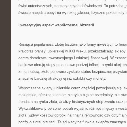
świat autentycznych, sensorycznych doświadczeń. Ta potrzeba „
świecie napędza popyt na wysokiej jakości, fizyczne przedmioty 
Inwestycyjny aspekt współczesnej biżuterii
Rosnąca popularność złotej biżuterii jako formy inwestycji to feno
krajobraz branży jubilerskiej w XXI wieku, przekształcając sklep
centra doradztwa inwestycyjnego i edukacji finansowej. W czasac
bankowe oferują stopy procentowe poniżej inflacji, a rynki akcji c
zmiennością, złoto ponownie zyskało status bezpiecznej przystani 
znacznie bardziej atrakcyjnej niż sztabki czy monety.
Współczesne sklepy jubilerskie coraz częściej pozycjonują się j
maklerskie, oferując klientom nie tylko piękne przedmioty, ale rów
trendach na rynku złota, analizy historycznych stóp zwrotu oraz 
Wykwalifikowany personel potrafi wyjaśnić różnice między inwes
złota, wpływ kosztów obróbki na finalną rentowność czy optymaln
portfolio złotej biżuterii. Ta edukacyjna funkcja sklepów znacząco