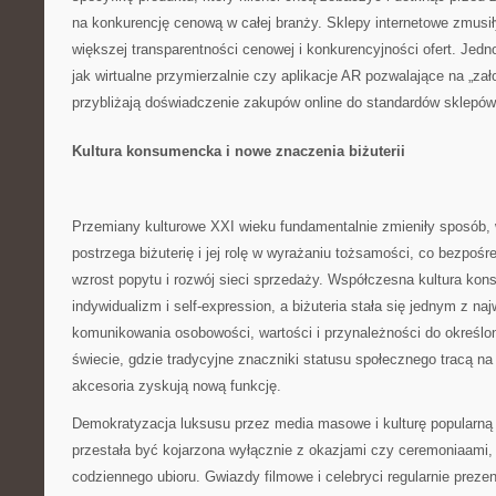
na konkurencję cenową w całej branży. Sklepy internetowe zmusił
większej transparentności cenowej i konkurencyjności ofert. Jedn
jak wirtualne przymierzalnie czy aplikacje AR pozwalające na „zało
przybliżają doświadczenie zakupów online do standardów sklepów
Kultura konsumencka i nowe znaczenia biżuterii
Przemiany kulturowe XXI wieku fundamentalnie zmieniły sposób, 
postrzega biżuterię i jej rolę w wyrażaniu tożsamości, co bezpośre
wzrost popytu i rozwój sieci sprzedaży. Współczesna kultura ko
indywidualizm i self-expression, a biżuteria stała się jednym z na
komunikowania osobowości, wartości i przynależności do określ
świecie, gdzie tradycyjne znaczniki statusu społecznego tracą na
akcesoria zyskują nową funkcję.
Demokratyzacja luksusu przez media masowe i kulturę popularną s
przestała być kojarzona wyłącznie z okazjami czy ceremoniaami,
codziennego ubioru. Gwiazdy filmowe i celebryci regularnie prezent