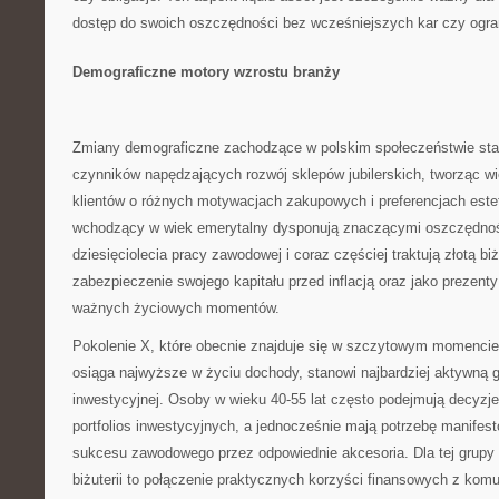
dostęp do swoich oszczędności bez wcześniejszych kar czy ogra
Demograficzne motory wzrostu branży
Zmiany demograficzne zachodzące w polskim społeczeństwie sta
czynników napędzających rozwój sklepów jubilerskich, tworząc w
klientów o różnych motywacjach zakupowych i preferencjach est
wchodzący w wiek emerytalny dysponują znaczącymi oszczędno
dziesięciolecia pracy zawodowej i coraz częściej traktują złotą bi
zabezpieczenie swojego kapitału przed inflacją oraz jako prezenty
ważnych życiowych momentów.
Pokolenie X, które obecnie znajduje się w szczytowym momencie 
osiąga najwyższe w życiu dochody, stanowi najbardziej aktywną 
inwestycyjnej. Osoby w wieku 40-55 lat często podejmują decyzje
portfolios inwestycyjnych, a jednocześnie mają potrzebę manifes
sukcesu zawodowego przez odpowiednie akcesoria. Dla tej grupy 
biżuterii to połączenie praktycznych korzyści finansowych z ko