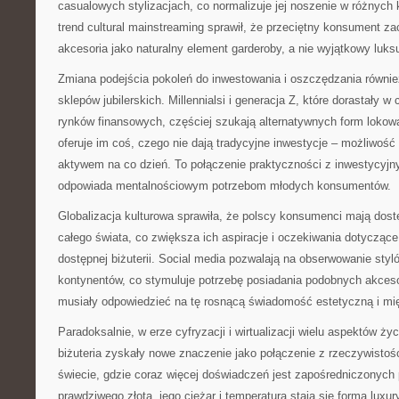
casualowych stylizacjach, co normalizuje jej noszenie w różnych
trend cultural mainstreaming sprawił, że przeciętny konsument za
akcesoria jako naturalny element garderoby, a nie wyjątkowy luks
Zmiana podejścia pokoleń do inwestowania i oszczędzania równie
sklepów jubilerskich. Millennialsi i generacja Z, które dorastały w
rynków finansowych, częściej szukają alternatywnych form lokowan
oferuje im coś, czego nie dają tradycyjne inwestycje – możliwość
aktywem na co dzień. To połączenie praktyczności z inwestycyjn
odpowiada mentalnościowym potrzebom młodych konsumentów.
Globalizacja kulturowa sprawiła, że polscy konsumenci mają dost
całego świata, co zwiększa ich aspiracje i oczekiwania dotyczące
dostępnej biżuterii. Social media pozwalają na obserwowanie styl
kontynentów, co stymuluje potrzebę posiadania podobnych akcesor
musiały odpowiedzieć na tę rosnącą świadomość estetyczną i mi
Paradoksalnie, w erze cyfryzacji i wirtualizacji wielu aspektów ży
biżuteria zyskały nowe znaczenie jako połączenie z rzeczywistośc
świecie, gdzie coraz więcej doświadczeń jest zapośredniczonych 
prawdziwego złota, jego ciężar i temperatura stają się formą luxu