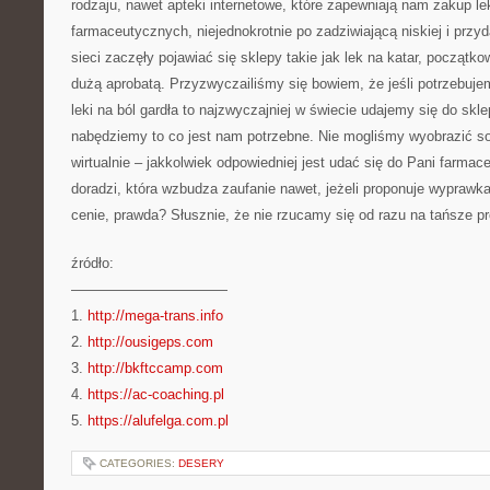
rodzaju, nawet apteki internetowe, które zapewniają nam zakup l
farmaceutycznych, niejednokrotnie po zadziwiającą niskiej i przyd
sieci zaczęły pojawiać się sklepy takie jak lek na katar, początko
dużą aprobatą. Przyzwyczailiśmy się bowiem, że jeśli potrzebuje
leki na ból gardła to najzwyczajniej w świecie udajemy się do skl
nabędziemy to co jest nam potrzebne. Nie mogliśmy wyobrazić so
wirtualnie – jakkolwiek odpowiedniej jest udać się do Pani farma
doradzi, która wzbudza zaufanie nawet, jeżeli proponuje wyprawka
cenie, prawda? Słusznie, że nie rzucamy się od razu na tańsze pr
źródło:
———————————
1.
http://mega-trans.info
2.
http://ousigeps.com
3.
http://bkftccamp.com
4.
https://ac-coaching.pl
5.
https://alufelga.com.pl
CATEGORIES:
DESERY