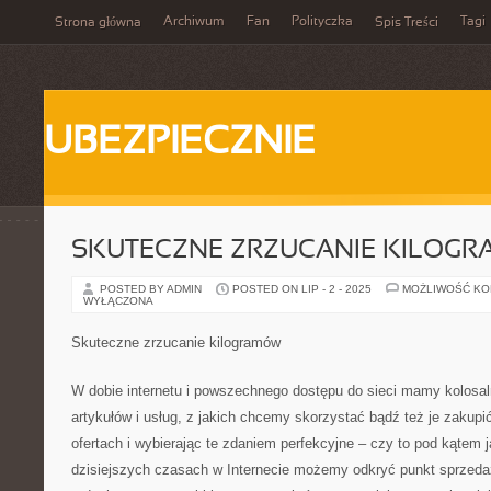
Archiwum
Fan
Polityczka
Tagi
Strona główna
Spis Treści
UBEZPIECZNIE
SKUTECZNE ZRZUCANIE KILOG
POSTED BY ADMIN
POSTED ON LIP - 2 - 2025
MOŻLIWOŚĆ K
WYŁĄCZONA
Skuteczne zrzucanie kilogramów
W dobie internetu i powszechnego dostępu do sieci mamy kolosa
artykułów i usług, z jakich chcemy skorzystać bądź też je zakupi
ofertach i wybierając te zdaniem perfekcyjne – czy to pod kątem 
dzisiejszych czasach w Internecie możemy odkryć punkt sprzed