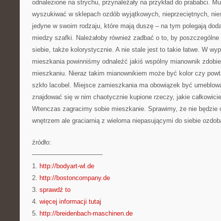
odnalezione na strychu, przynależały na przykład do prababci. M
wyszukiwać w sklepach ozdób wyjątkowych, nieprzeciętnych, nie
jedyne w swoim rodzaju, które mają duszę – na tym polegają dod
miedzy szafki. Należałoby również zadbać o to, by poszczególne
siebie, także kolorystycznie. A nie stale jest to takie łatwe. W w
mieszkania powinniśmy odnaleźć jakiś wspólny mianownik zdobień
mieszkaniu. Nieraz takim mianownikiem może być kolor czy powt
szkło lacobel. Miejsce zamieszkania ma obowiązek być umeblowa
znajdować się w nim chaotycznie kupione rzeczy, jakie całkowicie
Wtenczas zagracimy sobie mieszkanie. Sprawimy, że nie będzi
wnętrzem ale graciarnią z wieloma niepasującymi do siebie ozdob
źródło:
———————————
1.
http://bodyart-wl.de
2.
http://bostoncompany.de
3.
sprawdź to
4.
więcej informacji tutaj
5.
http://breidenbach-maschinen.de