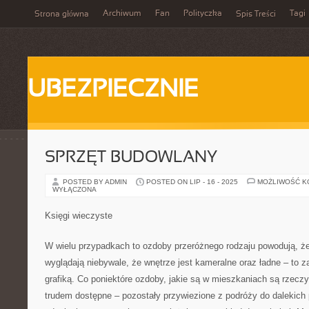
Archiwum
Fan
Polityczka
Tagi
Strona główna
Spis Treści
UBEZPIECZNIE
SPRZĘT BUDOWLANY
POSTED BY ADMIN
POSTED ON LIP - 16 - 2025
MOŻLIWOŚĆ 
WYŁĄCZONA
Księgi wieczyste
W wielu przypadkach to ozdoby przeróżnego rodzaju powodują, ż
wyglądają niebywale, że wnętrze jest kameralne oraz ładne – to z
grafiką. Co poniektóre ozdoby, jakie są w mieszkaniach są rzeczy
trudem dostępne – pozostały przywiezione z podróży do dalekich