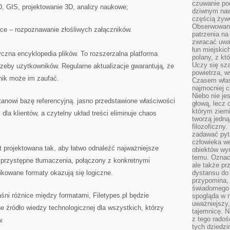
czuwanie po
, GIS, projektowanie 3D, analizy naukowe;
dziwnym naw
częścią żywe
Obserwowani
ce – rozpoznawanie złośliwych załączników.
patrzenia na
zwracać uwa
łun miejskich
syczna encyklopedia plików. To rozszerzalna platforma
polany, z któ
Uczy się sz
trzeby użytkowników. Regularne aktualizacje gwarantują, że
powietrza, w
nik może im zaufać.
Czasem właś
najmocniej c
Niebo nie j
stanowi bazę referencyjną. jasno przedstawione właściwości
głową, lecz
którym ziemi
 dla klientów, a czytelny układ treści eliminuje chaos
tworzą jedną
filozoficzny
zadawać pyta
człowieka we
st projektowana tak, aby łatwo odnaleźć najważniejsze
obiektów wyr
temu. Oznacz
. przystępne tłumaczenia, połączony z konkretnymi
ale także pr
ikowane formaty okazują się logiczne.
dystansu do
przypomina,
świadomego i
aśni różnice między formatami, Filetypes.pl będzie
spogląda w n
uważniejszy,
 źródło wiedzy technologicznej dla wszystkich, którzy
tajemnicę. 
z tego radoś
w.
tych dziedzi