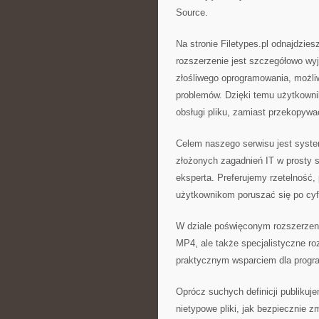
Source.
Na stronie Filetypes.pl odnajdzie
rozszerzenie jest szczegółowo wyj
złośliwego oprogramowania, możli
problemów. Dzięki temu użytkown
obsługi pliku, zamiast przekopywać
Celem naszego serwisu jest system
złożonych zagadnień IT w prosty 
eksperta. Preferujemy rzetelność,
użytkownikom poruszać się po cy
W dziale poświęconym rozszerzen
MP4, ale także specjalistyczne roz
praktycznym wsparciem dla program
Oprócz suchych definicji publikuje
nietypowe pliki, jak bezpiecznie 