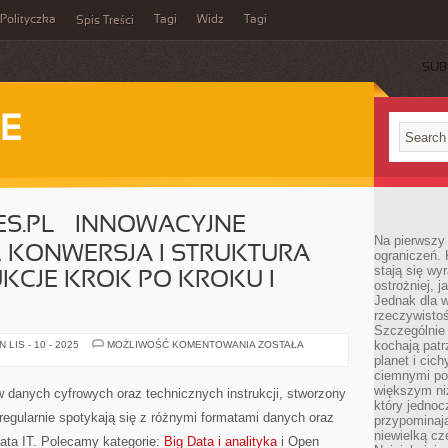
Polityczka
Tagi
Widz
Tagi
Spis Treści
SUB
IE
ES.PL – INNOWACYJNE
Na pierwszy 
 , KONWERSJA I STRUKTURA
ograniczeń. 
stają się wy
UKCJE KROK PO KROKU I
ostrożniej, 
Jednak dla w
rzeczywistoś
Szczególnie 
STRONA
kochają patr
LIS - 10 - 2025
MOŻLIWOŚĆ KOMENTOWANIA
ZOSTAŁA
FILETYPES.PL
planet i cic
–
ciemnymi po
INNOWACYJNE
ROZWIĄZANIA
większym ni
ów danych cyfrowych oraz technicznych instrukcji, stworzony
IT
który jednoc
,
 regularnie spotykają się z różnymi formatami danych oraz
przypominają
KONWERSJA
I
niewielką cz
ata IT. Polecamy kategorie:
Big Data i analityka
i Open
STRUKTURA