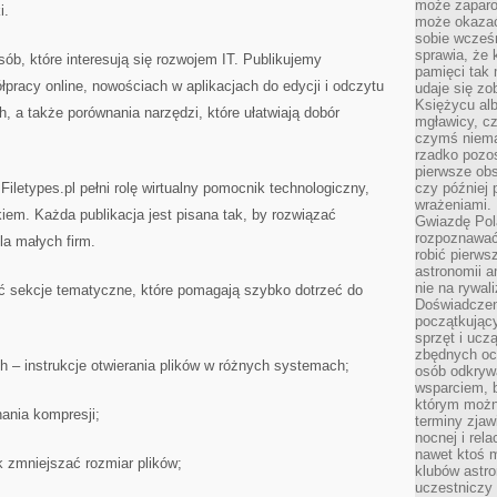
może zaparo
i.
może okazać 
sobie wcześn
sprawia, że
osób, które interesują się rozwojem IT. Publikujemy
pamięci tak
łpracy online, nowościach w aplikacjach do edycji i odczytu
udaje się zo
Księżycu alb
, a także porównania narzędzi, które ułatwiają dobór
mgławicy, c
czymś niema
rzadko pozos
pierwsze obs
letypes.pl pełni rolę wirtualny pomocnik technologiczny,
czy później 
wrażeniami.
iem. Każda publikacja jest pisana tak, by rozwiązać
Gwiazdę Pola
rozpoznawać
la małych firm.
robić pierws
astronomii a
nie na rywal
 sekcje tematyczne, które pomagają szybko dotrzeć do
Doświadczen
początkując
sprzęt i uczą
zbędnych ocz
– instrukcje otwierania plików w różnych systemach;
osób odkrywa
wsparciem, 
którym możn
nania kompresji;
terminy zjaw
nocnej i rel
nawet ktoś m
 zmniejszać rozmiar plików;
klubów astr
uczestniczy