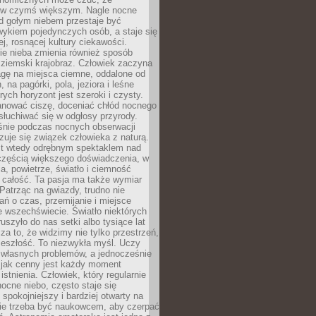
 w czymś większym. Nagle nocne
d gołym niebem przestaje być
ykiem pojedynczych osób, a staje się
j, rosnącej kultury ciekawości.
e nieba zmienia również sposób
 ziemski krajobraz. Człowiek zaczyna
gę na miejsca ciemne, oddalone od
, na pagórki, pola, jeziora i leśne
rych horyzont jest szeroki i czysty.
anować ciszę, doceniać chłód nocnego
słuchiwać się w odgłosy przyrody.
nie podczas nocnych obserwacji
zuje się związek człowieka z naturą.
est wtedy odrębnym spektaklem nad
 częścią większego doświadczenia, w
a, powietrze, światło i ciemność
 całość. Ta pasja ma także wymiar
. Patrząc na gwiazdy, trudno nie
ń o czas, przemijanie i miejsce
 wszechświecie. Światło niektórych
uszyło do nas setki albo tysiące lat
a to, że widzimy nie tylko przestrzeń,
zeszłość. To niezwykła myśl. Uczy
 własnych problemów, a jednocześnie
 jak cenny jest każdy moment
stnienia. Człowiek, który regularnie
ocne niebo, często staje się
 spokojniejszy i bardziej otwarty na
Nie trzeba być naukowcem, aby czerpać