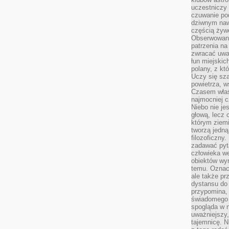
uczestniczy
czuwanie po
dziwnym naw
częścią żywe
Obserwowani
patrzenia na
zwracać uwa
łun miejskich
polany, z któ
Uczy się sz
powietrza, w
Czasem właś
najmocniej c
Niebo nie j
głową, lecz
którym ziemi
tworzą jedną
filozoficzny
zadawać pyta
człowieka we
obiektów wyr
temu. Oznacz
ale także pr
dystansu do
przypomina,
świadomego i
spogląda w n
uważniejszy,
tajemnicę. 