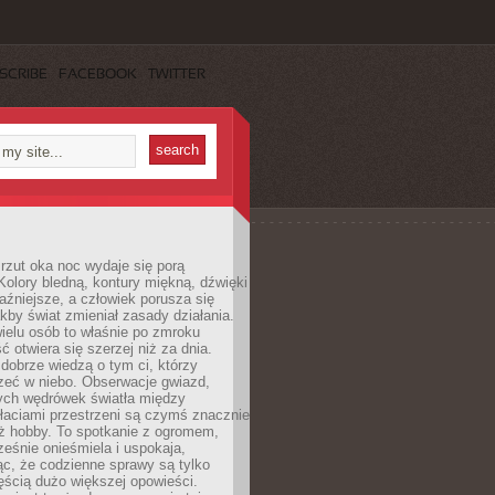
SCRIBE
FACEBOOK
TWITTER
rzut oka noc wydaje się porą
Kolory bledną, kontury miękną, dźwięki
raźniejsze, a człowiek porusza się
jakby świat zmieniał zasady działania.
ielu osób to właśnie po zmroku
ć otwiera się szerzej niż za dnia.
dobrze wiedzą o tym ci, którzy
zeć w niebo. Obserwacje gwiazd,
hych wędrówek światła między
łaciami przestrzeni są czymś znacznie
ż hobby. To spotkanie z ogromem,
ześnie onieśmiela i uspokaja,
c, że codzienne sprawy są tylko
ęścią dużo większej opowieści.