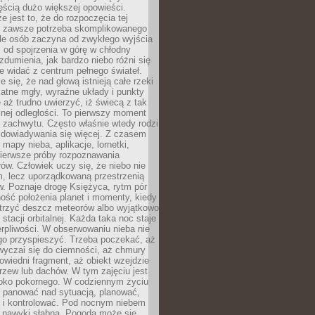
ęścią dużo większej opowieści.
e jest to, że do rozpoczęcia tej
e zawsze potrzeba skomplikowanego
ele osób zaczyna od zwykłego wyjścia
 od spojrzenia w górę w chłodny
 zdumienia, jak bardzo niebo różni się
re widać z centrum pełnego świateł.
e się, że nad głową istnieją całe rzeki
katne mgły, wyraźne układy i punkty
e aż trudno uwierzyć, iż świecą z tak
nej odległości. To pierwszy moment
 zachwytu. Często właśnie wtedy rodzi
 dowiadywania się więcej. Z czasem
 mapy nieba, aplikacje, lornetki,
pierwsze próby rozpoznawania
ów. Człowiek uczy się, że niebo nie
m, lecz uporządkowaną przestrzenią
. Poznaje drogę Księżyca, rytm pór
ość położenia planet i momenty, kiedy
rzyć deszcz meteorów albo wyjątkowo
 stacji orbitalnej. Każda taka noc staje
ierpliwości. W obserwowaniu nieba nie
go przyspieszyć. Trzeba poczekać, aż
wyczai się do ciemności, aż chmury
owiedni fragment, aż obiekt wzejdzie
drzew lub dachów. W tym zajęciu jest
boko pokornego. W codziennym życiu
i panować nad sytuacją, planować,
 i kontrolować. Pod nocnym niebem
e nawyki słabną. Pogoda może się