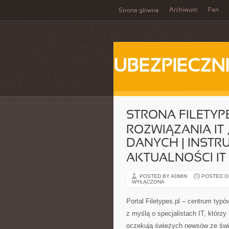
Archiwum
Fan
Strona główna
UBEZPIECZN
STRONA FILETYP
ROZWIĄZANIA IT
DANYCH | INSTR
AKTUALNOŚCI IT
POSTED BY ADMIN
POSTED ON 
WYŁĄCZONA
Portal Filetypes.pl – centrum typ
z myślą o specjalistach IT, którzy
oczekują świeżych newsów ze świ