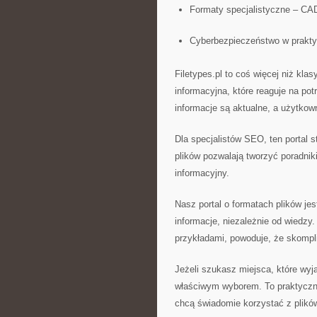
Formaty specjalistyczne – CAD
Cyberbezpieczeństwo w prakty
Filetypes.pl to coś więcej niż kla
informacyjna, które reaguje na po
informacje są aktualne, a użytkow
Dla specjalistów SEO, ten portal 
plików pozwalają tworzyć poradniki
informacyjny.
Nasz portal o formatach plików je
informacje, niezależnie od wiedzy
przykładami, powoduje, że skompl
Jeżeli szukasz miejsca, które wyj
właściwym wyborem. To praktyczne
chcą świadomie korzystać z plikó