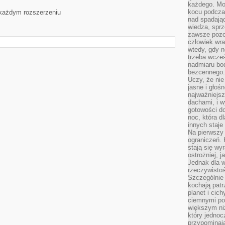
każdego. Mo
kocu podczas
 każdym rozszerzeniu
nad spadają
wiedza, sprz
zawsze pozo
człowiek wra
wtedy, gdy n
trzeba wcześ
nadmiaru bo
bezcennego.
Uczy, że ni
jasne i głoś
najważniejs
dachami, i w
gotowości do
noc, która d
innych staje
Na pierwszy 
ograniczeń. 
stają się wy
ostrożniej, 
Jednak dla w
rzeczywistoś
Szczególnie 
kochają patr
planet i cic
ciemnymi po
większym ni
który jednoc
przypominają