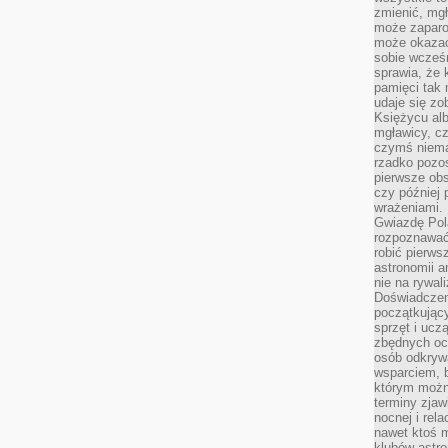
zmienić, mgł
może zaparo
może okazać 
sobie wcześn
sprawia, że
pamięci tak
udaje się zo
Księżycu alb
mgławicy, c
czymś niema
rzadko pozos
pierwsze obs
czy później 
wrażeniami.
Gwiazdę Pola
rozpoznawać
robić pierws
astronomii a
nie na rywal
Doświadczen
początkując
sprzęt i uczą
zbędnych ocz
osób odkrywa
wsparciem, 
którym możn
terminy zjaw
nocnej i rel
nawet ktoś m
klubów astr