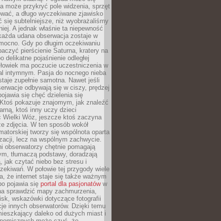
a może przykryć pole widzenia, sprzęt
wać, a długo wyczekiwane zjawisko
się subtelniejsze, niż wyobrażaliśmy
iej. A jednak właśnie ta niepewność
 każda udana obserwacja zostaje w
 mocno. Gdy po długim oczekiwaniu
baczyć pierścienie Saturna, kratery na
o delikatne pojaśnienie odległej
złowiek ma poczucie uczestniczenia w
l intymnym. Pasja do nocnego nieba
taje zupełnie samotna. Nawet jeśli
erwacje odbywają się w ciszy, prędzej
pojawia się chęć dzielenia się
 Ktoś pokazuje znajomym, jak znaleźć
rną, ktoś inny uczy dzieci
 Wielki Wóz, jeszcze ktoś zaczyna
ze zdjęcia. W ten sposób wokół
matorskiej tworzy się wspólnota oparta
izacji, lecz na wspólnym zachwycie.
i obserwatorzy chętnie pomagają
ym, tłumaczą podstawy, doradzają
, jak czytać niebo bez stresu i
ekiwań. W połowie tej przygody wiele
, że internet staje się także ważnym
bo pojawia się
portal dla pasjonatów
w
a sprawdzić mapy zachmurzenia,
isk, wskazówki dotyczące fotografii
acje innych obserwatorów. Dzięki temu
ieszkający daleko od dużych miast i
onomicznych może czuć, że