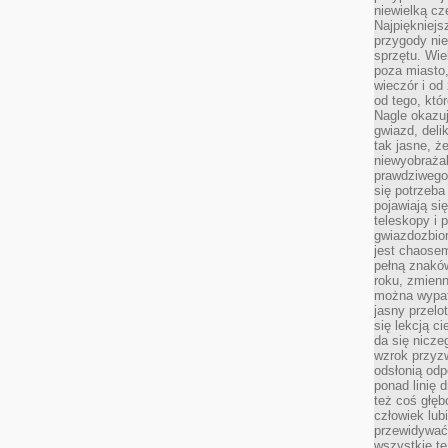
niewielką cz
Najpiękniejsz
przygody ni
sprzętu. Wi
poza miasto,
wieczór i od
od tego, któ
Nagle okazuj
gwiazd, deli
tak jasne, ż
niewyobrażal
prawdziwego
się potrzeba
pojawiają się
teleskopy i 
gwiazdozbior
jest chaose
pełną znaków
roku, zmienn
można wypat
jasny przelot
się lekcją c
da się nicze
wzrok przyz
odsłonią odp
ponad linię 
też coś głę
człowiek lub
przewidywać
wszystkie t