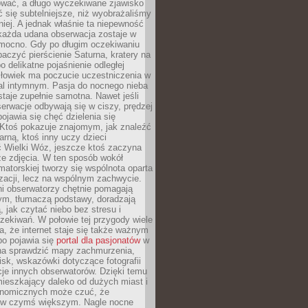
wać, a długo wyczekiwane zjawisko
się subtelniejsze, niż wyobrażaliśmy
iej. A jednak właśnie ta niepewność
 każda udana obserwacja zostaje w
 mocno. Gdy po długim oczekiwaniu
baczyć pierścienie Saturna, kratery na
o delikatne pojaśnienie odległej
złowiek ma poczucie uczestniczenia w
l intymnym. Pasja do nocnego nieba
taje zupełnie samotna. Nawet jeśli
erwacje odbywają się w ciszy, prędzej
pojawia się chęć dzielenia się
 Ktoś pokazuje znajomym, jak znaleźć
rną, ktoś inny uczy dzieci
 Wielki Wóz, jeszcze ktoś zaczyna
ze zdjęcia. W ten sposób wokół
matorskiej tworzy się wspólnota oparta
izacji, lecz na wspólnym zachwycie.
i obserwatorzy chętnie pomagają
ym, tłumaczą podstawy, doradzają
, jak czytać niebo bez stresu i
ekiwań. W połowie tej przygody wiele
, że internet staje się także ważnym
bo pojawia się
portal dla pasjonatów
w
a sprawdzić mapy zachmurzenia,
isk, wskazówki dotyczące fotografii
acje innych obserwatorów. Dzięki temu
ieszkający daleko od dużych miast i
onomicznych może czuć, że
 w czymś większym. Nagle nocne