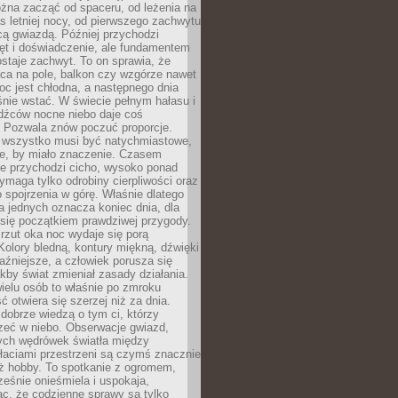
żna zacząć od spaceru, od leżenia na
 letniej nocy, od pierwszego zachwytu
cą gwiazdą. Później przychodzi
ęt i doświadczenie, ale fundamentem
staje zachwyt. To on sprawia, że
ca na pole, balkon czy wzgórze nawet
oc jest chłodna, a następnego dnia
nie wstać. W świecie pełnym hałasu i
dźców nocne niebo daje coś
 Pozwala znów poczuć proporcje.
e wszystko musi być natychmiastowe,
ne, by miało znaczenie. Czasem
ze przychodzi cicho, wysoko ponad
ymaga tylko odrobiny cierpliwości oraz
 spojrzenia w górę. Właśnie dlatego
la jednych oznacza koniec dnia, dla
 się początkiem prawdziwej przygody.
rzut oka noc wydaje się porą
Kolory bledną, kontury miękną, dźwięki
raźniejsze, a człowiek porusza się
jakby świat zmieniał zasady działania.
ielu osób to właśnie po zmroku
ć otwiera się szerzej niż za dnia.
dobrze wiedzą o tym ci, którzy
zeć w niebo. Obserwacje gwiazd,
hych wędrówek światła między
łaciami przestrzeni są czymś znacznie
ż hobby. To spotkanie z ogromem,
ześnie onieśmiela i uspokaja,
c, że codzienne sprawy są tylko