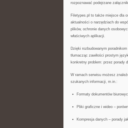
rozpoznawać podejrzane załącznik
Filetypes.pl to także miejsce dla 
aktualności o narzędziach do wspó
plików, ochronie danych osobowych
właściwych aplikacji.
Dzięki rozbudowanym poradnikom Fi
tłumacząc zawiłości prostym język
konkretny problem: przez porady d
W ramach serwisu możesz znaleźć
szukanych informacji, m.in.:
Formaty dokumentów biurowych 
Pliki graficzne i wideo – porów
Kompresja danych – porady jak