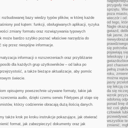
Najpiękniejsz
DANYCH
przygody ni
|
INSTRUKCJE
sprzętu. Wi
KROK
poza miasto,
PO
sz rozbudowanej bazy wiedzy typów plików, w której każde
KROKU
wieczór i od
I
od tego, któ
AKTUALNOŚCI
aśniony pod kątem: funkcji, obsługiwanych aplikacji, ryzyka
Nagle okazuj
IT
gwiazd, deli
wości zmiany formatu oraz rozwiązywania typowych
tak jasne, ż
ik może bardzo szybko poznać właściwe narzędzia do
niewyobrażal
prawdziwego
 się przez niespójne informacje.
się potrzeba
pojawiają się
teleskopy i 
atyzacja informacji o rozszerzeniach oraz przybliżanie
gwiazdozbior
sposób dla każdych grup użytkowników – od laika po
jest chaose
pełną znaków
 przejrzystość, a także bieżące aktualizacje, aby pomóc
roku, zmienn
można wypat
frowym świecie.
jasny przelot
się lekcją c
iom opisujemy powszechnie używane formaty, takie jak
da się nicze
wzrok przyz
szerzenia audio, dzięki czemu serwis Filetypes.pl staje się
odsłonią odp
ponad linię 
istów, którzy codziennie obracają dużą ilością danych.
też coś głę
człowiek lub
przewidywać
my także krok po kroku instrukcje pokazujące, jak otwierać
wszystkie t
zmienić format, jak zabezpieczyć dokumenty oraz jak
zmienić, mgł