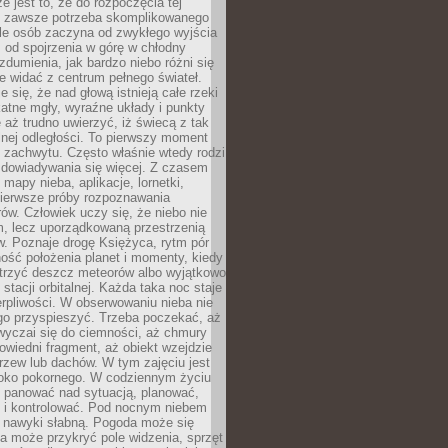
e jest to, że do rozpoczęcia tej
e zawsze potrzeba skomplikowanego
ele osób zaczyna od zwykłego wyjścia
 od spojrzenia w górę w chłodny
 zdumienia, jak bardzo niebo różni się
re widać z centrum pełnego świateł.
e się, że nad głową istnieją całe rzeki
katne mgły, wyraźne układy i punkty
e aż trudno uwierzyć, iż świecą z tak
nej odległości. To pierwszy moment
 zachwytu. Często właśnie wtedy rodzi
 dowiadywania się więcej. Z czasem
 mapy nieba, aplikacje, lornetki,
pierwsze próby rozpoznawania
ów. Człowiek uczy się, że niebo nie
m, lecz uporządkowaną przestrzenią
. Poznaje drogę Księżyca, rytm pór
ość położenia planet i momenty, kiedy
rzyć deszcz meteorów albo wyjątkowo
 stacji orbitalnej. Każda taka noc staje
ierpliwości. W obserwowaniu nieba nie
go przyspieszyć. Trzeba poczekać, aż
wyczai się do ciemności, aż chmury
owiedni fragment, aż obiekt wzejdzie
drzew lub dachów. W tym zajęciu jest
boko pokornego. W codziennym życiu
i panować nad sytuacją, planować,
 i kontrolować. Pod nocnym niebem
e nawyki słabną. Pogoda może się
a może przykryć pole widzenia, sprzęt