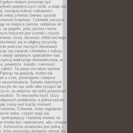
d gołym niebem przestaje być
ykiem pojedynczych osób, a staje się
j, rosnącej kultury ciekawości.
e nieba zmienia również sposób
 ziemski krajobraz. Człowiek zaczyna
gę na miejsca ciemne, oddalone od
, na pagórki, pola, jeziora i leśne
rych horyzont jest szeroki i czysty.
anować ciszę, doceniać chłód nocnego
słuchiwać się w odgłosy przyrody.
nie podczas nocnych obserwacji
zuje się związek człowieka z naturą.
est wtedy odrębnym spektaklem nad
 częścią większego doświadczenia, w
a, powietrze, światło i ciemność
 całość. Ta pasja ma także wymiar
. Patrząc na gwiazdy, trudno nie
ń o czas, przemijanie i miejsce
 wszechświecie. Światło niektórych
uszyło do nas setki albo tysiące lat
a to, że widzimy nie tylko przestrzeń,
zeszłość. To niezwykła myśl. Uczy
 własnych problemów, a jednocześnie
 jak cenny jest każdy moment
stnienia. Człowiek, który regularnie
ocne niebo, często staje się
 spokojniejszy i bardziej otwarty na
Nie trzeba być naukowcem, aby czerpać
ć. Astronomia amatorska jest jedną z
n, które pozostają dostępne niemal dla