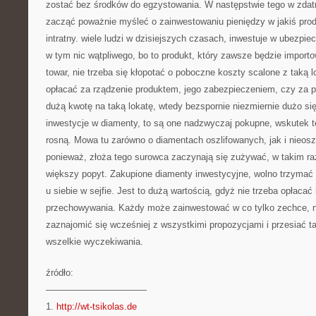
zostać bez środków do egzystowania. W następstwie tego w zd
zacząć poważnie myśleć o zainwestowaniu pieniędzy w jakiś prod
intratny. wiele ludzi w dzisiejszych czasach, inwestuje w ubezpi
w tym nic wątpliwego, bo to produkt, który zawsze będzie importow
towar, nie trzeba się kłopotać o poboczne koszty scalone z taką l
opłacać za rządzenie produktem, jego zabezpieczeniem, czy za p
dużą kwotę na taką lokatę, wtedy bezspornie niezmiernie dużo się 
inwestycje w diamenty, to są one nadzwyczaj pokupne, wskutek te
rosną. Mowa tu zarówno o diamentach oszlifowanych, jak i nieoszl
ponieważ, złoża tego surowca zaczynają się zużywać, w takim razi
większy popyt. Zakupione diamenty inwestycyjne, wolno trzymać 
u siebie w sejfie. Jest to dużą wartością, gdyż nie trzeba opłaca
przechowywania. Każdy może zainwestować w co tylko zechce, n
zaznajomić się wcześniej z wszystkimi propozycjami i przesiać ta
wszelkie wyczekiwania.
źródło:
———————————
1.
http://wt-tsikolas.de