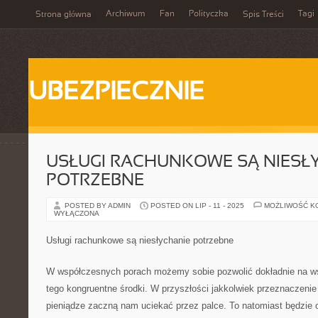
Archiwum
Fan
Polityczka
Tagi
Strona główna
Spis Treści
UBEZPIECZNIE
USŁUGI RACHUNKOWE SĄ NIESŁ
POTRZEBNE
POSTED BY ADMIN
POSTED ON LIP - 11 - 2025
MOŻLIWOŚĆ K
WYŁĄCZONA
Usługi rachunkowe są niesłychanie potrzebne
W współczesnych porach możemy sobie pozwolić dokładnie na ws
tego kongruentne środki. W przyszłości jakkolwiek przeznaczenie
pieniądze zaczną nam uciekać przez palce. To natomiast będzie