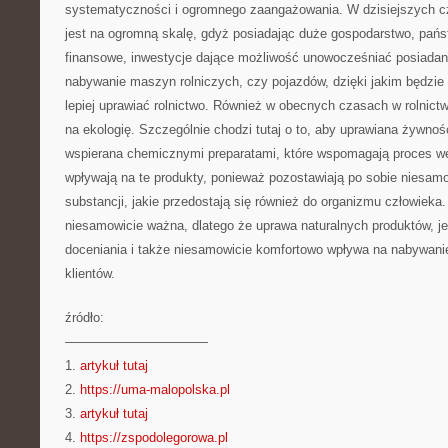
systematyczności i ogromnego zaangażowania. W dzisiejszych cz
jest na ogromną skalę, gdyż posiadając duże gospodarstwo, pań
finansowe, inwestycje dające możliwość unowocześniać posiadan
nabywanie maszyn rolniczych, czy pojazdów, dzięki jakim będzi
lepiej uprawiać rolnictwo. Również w obecnych czasach w rolnict
na ekologię. Szczególnie chodzi tutaj o to, aby uprawiana żywność
wspierana chemicznymi preparatami, które wspomagają proces weg
wpływają na te produkty, ponieważ pozostawiają po sobie niesam
substancji, jakie przedostają się również do organizmu człowieka.
niesamowicie ważna, dlatego że uprawa naturalnych produktów, j
doceniania i także niesamowicie komfortowo wpływa na nabywanie
klientów.
źródło:
———————————
1.
artykuł tutaj
2.
https://uma-malopolska.pl
3.
artykuł tutaj
4.
https://zspodolegorowa.pl