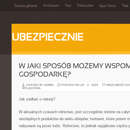
Archiwum
Fan
Polityczka
Tagi
Strona główna
Spis Treści
UBEZPIECZNIE
W JAKI SPOSÓB MOŻEMY WSPO
GOSPODARKĘ?
POSTED BY ADMIN
POSTED ON LIP - 3 - 2025
MOŻLIWOŚĆ K
WYŁĄCZONA
Jak zadbać o naturę?
W aktualnych czasach rolnictwo, jest szczególnie istotne na cały
niezbędnych produktów do wielu sklepów, hurtowni, które potem tr
nabywane są przez ludzi. Rolnictwo, to jednak wyjątkowo ciężka