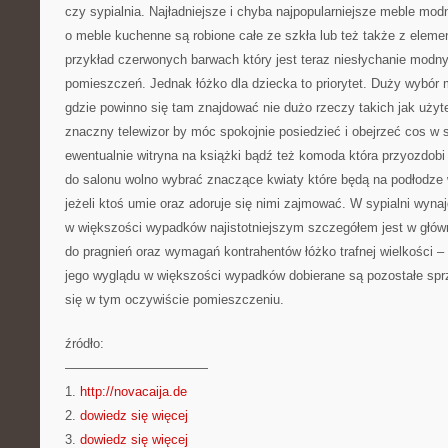
czy sypialnia. Najładniejsze i chyba najpopularniejsze meble mod
o meble kuchenne są robione całe ze szkła lub też także z elem
przykład czerwonych barwach który jest teraz niesłychanie modny 
pomieszczeń. Jednak łóżko dla dziecka to priorytet. Duży wybór
gdzie powinno się tam znajdować nie dużo rzeczy takich jak uży
znaczny telewizor by móc spokojnie posiedzieć i obejrzeć cos w s
ewentualnie witryna na książki bądź też komoda która przyozdobi
do salonu wolno wybrać znaczące kwiaty które będą na podłodze
jeżeli ktoś umie oraz adoruje się nimi zajmować. W sypialni wynaj
w większości wypadków najistotniejszym szczegółem jest w głów
do pragnień oraz wymagań kontrahentów łóżko trafnej wielkości – 
jego wyglądu w większości wypadków dobierane są pozostałe spr
się w tym oczywiście pomieszczeniu.
źródło:
———————————
1.
http://novacaija.de
2.
dowiedz się więcej
3.
dowiedz się więcej