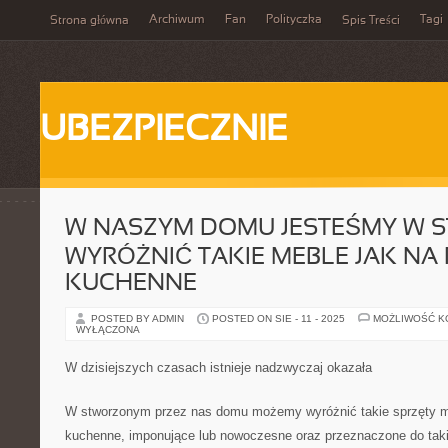
Archiwum
Fan
Polityczka
Tagi
Strona główna
Spis Treści
UBEZPIECZNIE
W NASZYM DOMU JESTEŚMY W S
WYRÓŻNIĆ TAKIE MEBLE JAK NA
KUCHENNE
POSTED BY ADMIN
POSTED ON SIE - 11 - 2025
MOŻLIWOŚĆ 
WYŁĄCZONA
W dzisiejszych czasach istnieje nadzwyczaj okazała
W stworzonym przez nas domu możemy wyróżnić takie sprzęty m
kuchenne, imponujące lub nowoczesne oraz przeznaczone do tak