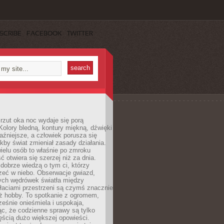
SCRIBE
FACEBOOK
TWITTER
rzut oka noc wydaje się porą
Kolory bledną, kontury miękną, dźwięki
raźniejsze, a człowiek porusza się
jakby świat zmieniał zasady działania.
ielu osób to właśnie po zmroku
ć otwiera się szerzej niż za dnia.
dobrze wiedzą o tym ci, którzy
zeć w niebo. Obserwacje gwiazd,
hych wędrówek światła między
łaciami przestrzeni są czymś znacznie
ż hobby. To spotkanie z ogromem,
ześnie onieśmiela i uspokaja,
c, że codzienne sprawy są tylko
ęścią dużo większej opowieści.