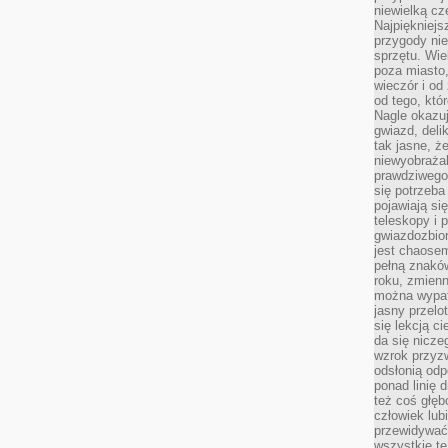
niewielką cz
Najpiękniejsz
przygody ni
sprzętu. Wi
poza miasto,
wieczór i od
od tego, któ
Nagle okazuj
gwiazd, deli
tak jasne, ż
niewyobrażal
prawdziwego
się potrzeba
pojawiają się
teleskopy i 
gwiazdozbior
jest chaose
pełną znaków
roku, zmienn
można wypat
jasny przelot
się lekcją c
da się nicze
wzrok przyz
odsłonią odp
ponad linię 
też coś głę
człowiek lub
przewidywać
wszystkie t