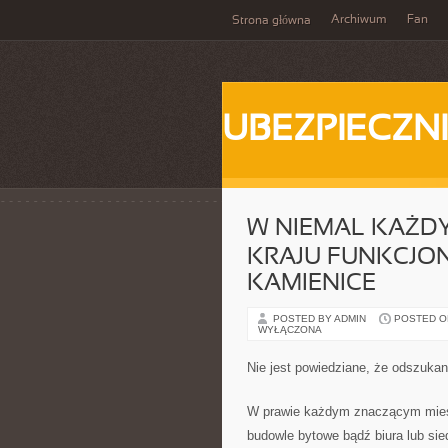
Archiwum
Fan
Strona główna
UBEZPIECZN
W NIEMAL KAŻD
KRAJU FUNKCJON
KAMIENICE
POSTED BY ADMIN
POSTED ON
WYŁĄCZONA
Nie jest powiedziane, że odszuka
W prawie każdym znaczącym mieści
budowle bytowe bądź biura lub sie