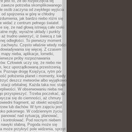
e jest to, że do rozpoczęcia tej
e zawsze potrzeba skomplikowanego
ele osób zaczyna od zwykłego wyjścia
 od spojrzenia w górę w chłodny
 zdumienia, jak bardzo niebo różni się
re widać z centrum pełnego świateł.
e się, że nad głową istnieją całe rzeki
katne mgły, wyraźne układy i punkty
e aż trudno uwierzyć, iż świecą z tak
nej odległości. To pierwszy moment
 zachwytu. Często właśnie wtedy rodzi
 dowiadywania się więcej. Z czasem
 mapy nieba, aplikacje, lornetki,
pierwsze próby rozpoznawania
ów. Człowiek uczy się, że niebo nie
m, lecz uporządkowaną przestrzenią
. Poznaje drogę Księżyca, rytm pór
ość położenia planet i momenty, kiedy
rzyć deszcz meteorów albo wyjątkowo
 stacji orbitalnej. Każda taka noc staje
ierpliwości. W obserwowaniu nieba nie
go przyspieszyć. Trzeba poczekać, aż
wyczai się do ciemności, aż chmury
owiedni fragment, aż obiekt wzejdzie
drzew lub dachów. W tym zajęciu jest
boko pokornego. W codziennym życiu
i panować nad sytuacją, planować,
 i kontrolować. Pod nocnym niebem
e nawyki słabną. Pogoda może się
a może przykryć pole widzenia, sprzęt