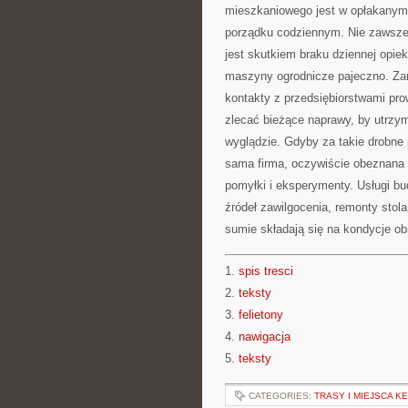
mieszkaniowego jest w opłakanym 
porządku codziennym. Nie zawsze 
jest skutkiem braku dziennej opie
maszyny ogrodnicze pajeczno. Zar
kontakty z przedsiębiorstwami pr
zlecać bieżące naprawy, by utrz
wyglądzie. Gdyby za takie drobne
sama firma, oczywiście obeznana o
pomyłki i eksperymenty. Usługi b
źródeł zawilgocenia, remonty stola
sumie składają się na kondycje ob
1.
spis tresci
2.
teksty
3.
felietony
4.
nawigacja
5.
teksty
CATEGORIES:
TRASY I MIEJSCA 