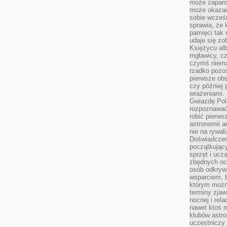
może zaparo
może okazać 
sobie wcześn
sprawia, że
pamięci tak
udaje się zo
Księżycu alb
mgławicy, c
czymś niema
rzadko pozos
pierwsze obs
czy później 
wrażeniami.
Gwiazdę Pola
rozpoznawać
robić pierws
astronomii a
nie na rywal
Doświadczen
początkując
sprzęt i uczą
zbędnych ocz
osób odkrywa
wsparciem, 
którym możn
terminy zjaw
nocnej i rel
nawet ktoś m
klubów astr
uczestniczy