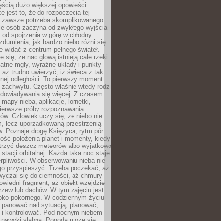
ęścią dużo większej opowieści.
e jest to, że do rozpoczęcia tej
e zawsze potrzeba skomplikowanego
ele osób zaczyna od zwykłego wyjścia
 od spojrzenia w górę w chłodny
 zdumienia, jak bardzo niebo różni się
re widać z centrum pełnego świateł.
e się, że nad głową istnieją całe rzeki
katne mgły, wyraźne układy i punkty
e aż trudno uwierzyć, iż świecą z tak
nej odległości. To pierwszy moment
 zachwytu. Często właśnie wtedy rodzi
 dowiadywania się więcej. Z czasem
 mapy nieba, aplikacje, lornetki,
pierwsze próby rozpoznawania
ów. Człowiek uczy się, że niebo nie
m, lecz uporządkowaną przestrzenią
. Poznaje drogę Księżyca, rytm pór
ość położenia planet i momenty, kiedy
rzyć deszcz meteorów albo wyjątkowo
 stacji orbitalnej. Każda taka noc staje
ierpliwości. W obserwowaniu nieba nie
go przyspieszyć. Trzeba poczekać, aż
wyczai się do ciemności, aż chmury
owiedni fragment, aż obiekt wzejdzie
drzew lub dachów. W tym zajęciu jest
boko pokornego. W codziennym życiu
i panować nad sytuacją, planować,
 i kontrolować. Pod nocnym niebem
e nawyki słabną. Pogoda może się