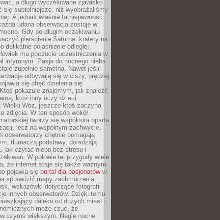
wać, a długo wyczekiwane zjawisko
się subtelniejsze, niż wyobrażaliśmy
iej. A jednak właśnie ta niepewność
 każda udana obserwacja zostaje w
 mocno. Gdy po długim oczekiwaniu
baczyć pierścienie Saturna, kratery na
o delikatne pojaśnienie odległej
złowiek ma poczucie uczestniczenia w
l intymnym. Pasja do nocnego nieba
taje zupełnie samotna. Nawet jeśli
erwacje odbywają się w ciszy, prędzej
pojawia się chęć dzielenia się
 Ktoś pokazuje znajomym, jak znaleźć
rną, ktoś inny uczy dzieci
 Wielki Wóz, jeszcze ktoś zaczyna
ze zdjęcia. W ten sposób wokół
matorskiej tworzy się wspólnota oparta
izacji, lecz na wspólnym zachwycie.
i obserwatorzy chętnie pomagają
ym, tłumaczą podstawy, doradzają
, jak czytać niebo bez stresu i
ekiwań. W połowie tej przygody wiele
, że internet staje się także ważnym
bo pojawia się
portal dla pasjonatów
w
a sprawdzić mapy zachmurzenia,
isk, wskazówki dotyczące fotografii
acje innych obserwatorów. Dzięki temu
ieszkający daleko od dużych miast i
onomicznych może czuć, że
 w czymś większym. Nagle nocne