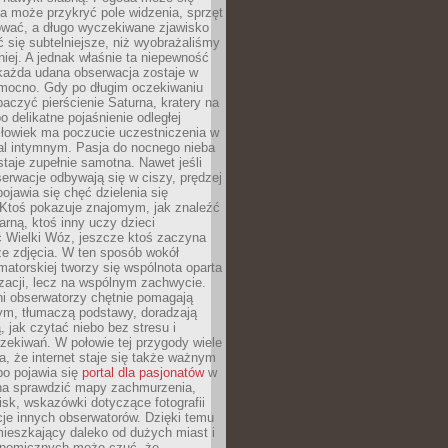
a może przykryć pole widzenia, sprzęt
wać, a długo wyczekiwane zjawisko
się subtelniejsze, niż wyobrażaliśmy
iej. A jednak właśnie ta niepewność
 każda udana obserwacja zostaje w
 mocno. Gdy po długim oczekiwaniu
baczyć pierścienie Saturna, kratery na
o delikatne pojaśnienie odległej
złowiek ma poczucie uczestniczenia w
l intymnym. Pasja do nocnego nieba
taje zupełnie samotna. Nawet jeśli
erwacje odbywają się w ciszy, prędzej
pojawia się chęć dzielenia się
 Ktoś pokazuje znajomym, jak znaleźć
rną, ktoś inny uczy dzieci
 Wielki Wóz, jeszcze ktoś zaczyna
ze zdjęcia. W ten sposób wokół
matorskiej tworzy się wspólnota oparta
izacji, lecz na wspólnym zachwycie.
i obserwatorzy chętnie pomagają
ym, tłumaczą podstawy, doradzają
, jak czytać niebo bez stresu i
ekiwań. W połowie tej przygody wiele
, że internet staje się także ważnym
bo pojawia się
portal dla pasjonatów
w
a sprawdzić mapy zachmurzenia,
isk, wskazówki dotyczące fotografii
acje innych obserwatorów. Dzięki temu
ieszkający daleko od dużych miast i
onomicznych może czuć, że