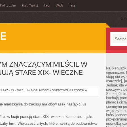
Polityczka
Tagi
Widz
Tagi
Spis Treści
SUB
IE
YM ZNACZĄCYM MIEŚCIE W
Na pierwszy 
UJĄ STARE XIX- WIECZNE
ograniczeń. 
stają się wy
ostrożniej, 
Jednak dla w
rzeczywistoś
W
 PAŹ - 13 - 2025
MOŻLIWOŚĆ KOMENTOWANIA
ZOSTAŁA
NIEMAL
Szczególnie 
KAŻDYM
kochają patr
ZNACZĄCYM
planet i cic
MIEŚCIE
nie mieszkania do zakupu ma obowiązek nastąpić już
W
ciemnymi po
KRAJU
większym ni
FUNKCJONUJĄ
który jednoc
STARE
e w kraju pracują stare XIX- wieczne kamienice – jako
XIX-
przypominają
WIECZNE
dziby firm. Większość z tych, które należą do budownictwa
niewielką cz
KAMIENICE