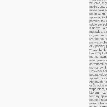
zmienić, mgł
może zaparo
może okazać 
sobie wcześn
sprawia, że
pamięci tak
udaje się zo
Księżycu alb
mgławicy, c
czymś niema
rzadko pozos
pierwsze obs
czy później 
wrażeniami.
Gwiazdę Pola
rozpoznawać
robić pierws
astronomii a
nie na rywal
Doświadczen
początkując
sprzęt i uczą
zbędnych ocz
osób odkrywa
wsparciem, 
którym możn
terminy zjaw
nocnej i rel
nawet ktoś m
klubów astr