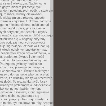
 w czymś większym. Nagle nocne
d gołym niebem przestaje być
ykiem pojedynczych osób, a staje się
j, rosnącej kultury ciekawości.
e nieba zmienia również sposób
 ziemski krajobraz. Człowiek zaczyna
gę na miejsca ciemne, oddalone od
, na pagórki, pola, jeziora i leśne
rych horyzont jest szeroki i czysty.
anować ciszę, doceniać chłód nocnego
słuchiwać się w odgłosy przyrody.
nie podczas nocnych obserwacji
zuje się związek człowieka z naturą.
est wtedy odrębnym spektaklem nad
 częścią większego doświadczenia, w
a, powietrze, światło i ciemność
 całość. Ta pasja ma także wymiar
. Patrząc na gwiazdy, trudno nie
ń o czas, przemijanie i miejsce
 wszechświecie. Światło niektórych
uszyło do nas setki albo tysiące lat
a to, że widzimy nie tylko przestrzeń,
zeszłość. To niezwykła myśl. Uczy
 własnych problemów, a jednocześnie
 jak cenny jest każdy moment
stnienia. Człowiek, który regularnie
ocne niebo, często staje się
 spokojniejszy i bardziej otwarty na
Nie trzeba być naukowcem, aby czerpać