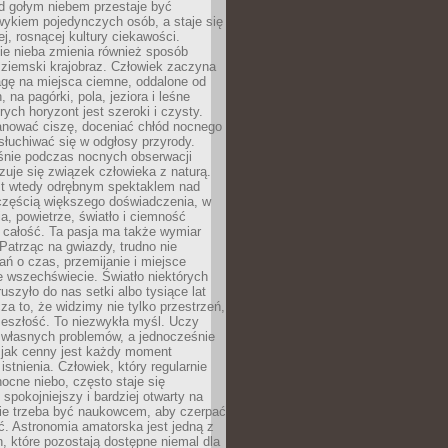
d gołym niebem przestaje być
ykiem pojedynczych osób, a staje się
j, rosnącej kultury ciekawości.
e nieba zmienia również sposób
 ziemski krajobraz. Człowiek zaczyna
gę na miejsca ciemne, oddalone od
, na pagórki, pola, jeziora i leśne
rych horyzont jest szeroki i czysty.
anować ciszę, doceniać chłód nocnego
słuchiwać się w odgłosy przyrody.
nie podczas nocnych obserwacji
zuje się związek człowieka z naturą.
est wtedy odrębnym spektaklem nad
 częścią większego doświadczenia, w
a, powietrze, światło i ciemność
 całość. Ta pasja ma także wymiar
. Patrząc na gwiazdy, trudno nie
ń o czas, przemijanie i miejsce
 wszechświecie. Światło niektórych
uszyło do nas setki albo tysiące lat
a to, że widzimy nie tylko przestrzeń,
zeszłość. To niezwykła myśl. Uczy
 własnych problemów, a jednocześnie
 jak cenny jest każdy moment
stnienia. Człowiek, który regularnie
ocne niebo, często staje się
 spokojniejszy i bardziej otwarty na
Nie trzeba być naukowcem, aby czerpać
ć. Astronomia amatorska jest jedną z
n, które pozostają dostępne niemal dla