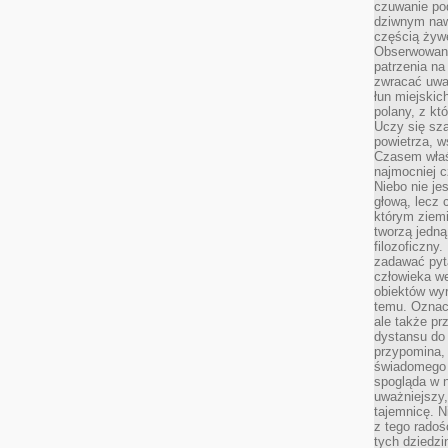
czuwanie po
dziwnym naw
częścią żywe
Obserwowani
patrzenia na
zwracać uwa
łun miejskich
polany, z któ
Uczy się sz
powietrza, w
Czasem właś
najmocniej c
Niebo nie j
głową, lecz
którym ziemi
tworzą jedną
filozoficzny
zadawać pyta
człowieka we
obiektów wyr
temu. Oznacz
ale także pr
dystansu do
przypomina,
świadomego i
spogląda w n
uważniejszy,
tajemnicę. 
z tego radoś
tych dziedzi