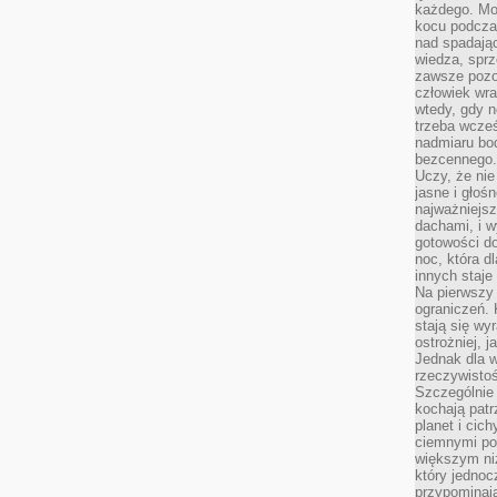
każdego. Mo
kocu podczas
nad spadają
wiedza, sprz
zawsze pozo
człowiek wra
wtedy, gdy n
trzeba wcześ
nadmiaru bo
bezcennego.
Uczy, że ni
jasne i głoś
najważniejs
dachami, i w
gotowości do
noc, która d
innych staje
Na pierwszy 
ograniczeń. 
stają się wy
ostrożniej, 
Jednak dla w
rzeczywistoś
Szczególnie 
kochają patr
planet i cic
ciemnymi po
większym ni
który jednoc
przypominają