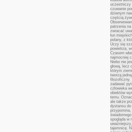
uczestniczy
czuwanie po
dziwnym naw
częścią żywe
Obserwowani
patrzenia na
zwracać uwa
łun miejskich
polany, z któ
Uczy się sz
powietrza, w
Czasem właś
najmocniej c
Niebo nie j
głową, lecz
którym ziemi
tworzą jedną
filozoficzny
zadawać pyta
człowieka we
obiektów wyr
temu. Oznacz
ale także pr
dystansu do
przypomina,
świadomego i
spogląda w n
uważniejszy,
tajemnicę. 