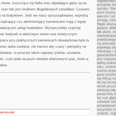
Najpiękniejsz
stanie. Łuszcząca się farba oraz odpadające gipsy są na
przygody ni
sprzętu. Wi
stan taki jest skutkiem długofalowych zaniedbań. Czasami
poza miasto,
ki na budynkiem. Jeśli nie masz oprzyrządowania, wypróbuj
wieczór i od
od tego, któ
ządzający czy administrujący kamienicami mają z reguły
Nagle okazuj
owadzącymi usługi budowlane. Wystarczyłoby częściej
gwiazd, deli
tak jasne, ż
ymać budynek w właściwym stanie oraz estetycznym
niewyobrażal
prawdziwego
 prace przy praktycznych kamienicach obowiązkowa była ta
się potrzeba
raz warta zaufania, nie tracono aby czasy i pieniędzy na
pojawiają się
teleskopy i 
udowlane, to przecież także naprawy tynków, usuwanie
gwiazdozbior
rki, czyli wiele na pozór niewiele efektownych prac, które w
jest chaose
pełną znaków
iektu.
roku, zmienn
można wypat
jasny przelot
się lekcją c
da się nicze
wzrok przyz
odsłonią odp
ponad linię 
też coś głę
człowiek lub
przewidywać
wszystkie t
KEMPINGOWE
zmienić, mgł