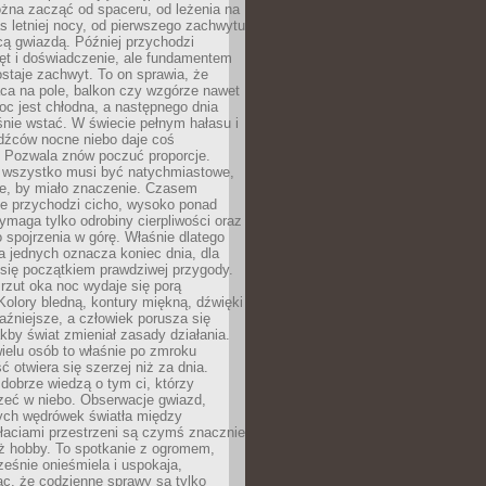
żna zacząć od spaceru, od leżenia na
 letniej nocy, od pierwszego zachwytu
cą gwiazdą. Później przychodzi
ęt i doświadczenie, ale fundamentem
staje zachwyt. To on sprawia, że
ca na pole, balkon czy wzgórze nawet
oc jest chłodna, a następnego dnia
nie wstać. W świecie pełnym hałasu i
dźców nocne niebo daje coś
 Pozwala znów poczuć proporcje.
e wszystko musi być natychmiastowe,
ne, by miało znaczenie. Czasem
ze przychodzi cicho, wysoko ponad
ymaga tylko odrobiny cierpliwości oraz
 spojrzenia w górę. Właśnie dlatego
la jednych oznacza koniec dnia, dla
 się początkiem prawdziwej przygody.
rzut oka noc wydaje się porą
Kolory bledną, kontury miękną, dźwięki
raźniejsze, a człowiek porusza się
jakby świat zmieniał zasady działania.
ielu osób to właśnie po zmroku
ć otwiera się szerzej niż za dnia.
dobrze wiedzą o tym ci, którzy
zeć w niebo. Obserwacje gwiazd,
hych wędrówek światła między
łaciami przestrzeni są czymś znacznie
ż hobby. To spotkanie z ogromem,
ześnie onieśmiela i uspokaja,
c, że codzienne sprawy są tylko