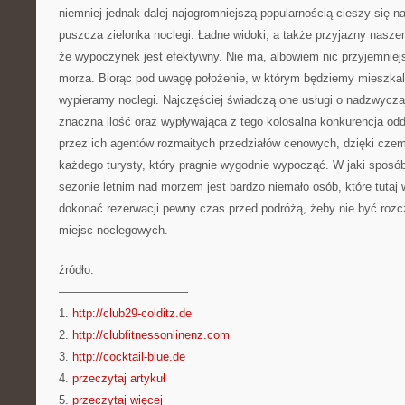
niemniej jednak dalej najogromniejszą popularnością cieszy się n
puszcza zielonka noclegi. Ładne widoki, a także przyjazny nasze
że wypoczynek jest efektywny. Nie ma, albowiem nic przyjemniej
morza. Biorąc pod uwagę położenie, w którym będziemy mieszkal
wypieramy noclegi. Najczęściej świadczą one usługi o nadzwycza
znaczna ilość oraz wypływająca z tego kolosalna konkurencja odd
przez ich agentów rozmaitych przedziałów cenowych, dzięki cze
każdego turysty, który pragnie wygodnie wypocząć. W jaki sposób
sezonie letnim nad morzem jest bardzo niemało osób, które tutaj
dokonać rezerwacji pewny czas przed podróżą, żeby nie być ro
miejsc noclegowych.
źródło:
———————————
1.
http://club29-colditz.de
2.
http://clubfitnessonlinenz.com
3.
http://cocktail-blue.de
4.
przeczytaj artykuł
5.
przeczytaj więcej