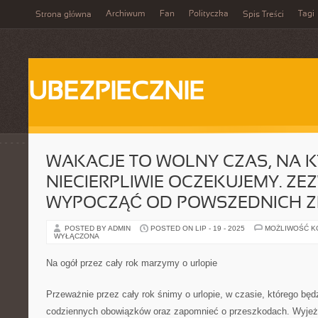
Archiwum
Fan
Polityczka
Tagi
Strona główna
Spis Treści
UBEZPIECZNIE
WAKACJE TO WOLNY CZAS, NA K
NIECIERPLIWIE OCZEKUJEMY. Z
WYPOCZĄĆ OD POWSZEDNICH 
POSTED BY ADMIN
POSTED ON LIP - 19 - 2025
MOŻLIWOŚĆ 
WYŁĄCZONA
Na ogół przez cały rok marzymy o urlopie
Przeważnie przez cały rok śnimy o urlopie, w czasie, którego b
codziennych obowiązków oraz zapomnieć o przeszkodach. Wyjeż