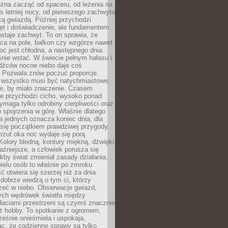
żna zacząć od spaceru, od leżenia na
 letniej nocy, od pierwszego zachwytu
cą gwiazdą. Później przychodzi
ęt i doświadczenie, ale fundamentem
staje zachwyt. To on sprawia, że
ca na pole, balkon czy wzgórze nawet
oc jest chłodna, a następnego dnia
nie wstać. W świecie pełnym hałasu i
dźców nocne niebo daje coś
 Pozwala znów poczuć proporcje.
e wszystko musi być natychmiastowe,
ne, by miało znaczenie. Czasem
ze przychodzi cicho, wysoko ponad
ymaga tylko odrobiny cierpliwości oraz
 spojrzenia w górę. Właśnie dlatego
la jednych oznacza koniec dnia, dla
 się początkiem prawdziwej przygody.
rzut oka noc wydaje się porą
Kolory bledną, kontury miękną, dźwięki
raźniejsze, a człowiek porusza się
jakby świat zmieniał zasady działania.
ielu osób to właśnie po zmroku
ć otwiera się szerzej niż za dnia.
dobrze wiedzą o tym ci, którzy
zeć w niebo. Obserwacje gwiazd,
hych wędrówek światła między
łaciami przestrzeni są czymś znacznie
ż hobby. To spotkanie z ogromem,
ześnie onieśmiela i uspokaja,
c, że codzienne sprawy są tylko