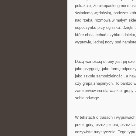
pokazuje, że bikepacking nie mus
świadomą wędrówką, podczas której
nad rzeką, rozmowa w małym sklepi
odpoczynku przy ognisku. Dzięki t
które chcą jechać szybko i daleko,
wyprawie, jednej nocy pod namiotem
Dużą wartością strony jest jej sze
jako przygodę, jako formę odpoczy
jako szkołę samodzielności, a naw
czy grupą znajomych. To bardzo w
zarezerwowana dla wąskiej grupy 
sobie odwagę.
W tekstach o trasach i wyprawach 
przez góry, przez jeziora, przez l
oczywiste turystycznie. Tego typu 