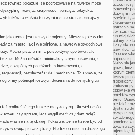
 lecz również pokazuje, że podróżowanie na rowerze może
uczestniczy
czuwanie po
dyscyplinę, rozwijać cierpliwość i pomagać odzyskać
dziwnym naw
zytelników to właśnie ten wymiar staje się najcenniejszy.
częścią żywe
Obserwowani
patrzenia na
zwracać uwa
łun miejskich
ing jako temat jest niezwykle pojemny. Mieszczą się w nim
polany, z któ
ady za miasto, jak i wielodniowe, a nawet wielotygodniowe
Uczy się sz
powietrza, w
brazy. Można pisać o nim z perspektywy sportowej, ale
Czasem właś
stycznej. Można mówić o minimalistycznym pakowaniu, o
najmocniej c
Niebo nie j
ździe, o wspólnych podróżach, o biwakowaniu, o
głową, lecz
którym ziemi
u, regeneracji, bezpieczeństwie i mechanice. To sprawia, że
tworzą jedną
 ogromny potencjał rozwoju i docierania do różnych grup
filozoficzny
zadawać pyta
człowieka we
obiektów wyr
temu. Oznacz
ale także pr
 też podkreślić jego funkcję motywacyjną. Dla wielu osób
dystansu do
przypomina,
ak roweru czy sprzętu, lecz wątpliwość: czy dam radę?
świadomego i
iada właśnie na tę obawę. Pokazuje, że nie trzeba być od
spogląda w n
uważniejszy,
uszyć w swoją pierwszą trasę. Nie trzeba mieć najdroższego
tajemnicę. 