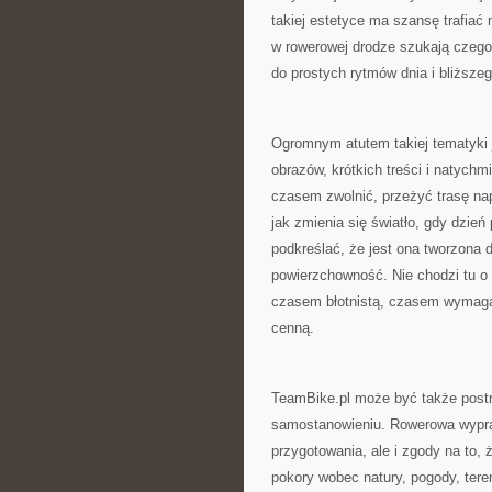
takiej estetyce ma szansę trafiać n
w rowerowej drodze szukają czego
do prostych rytmów dnia i bliższe
Ogromnym atutem takiej tematyki 
obrazów, krótkich treści i natychm
czasem zwolnić, przeżyć trasę na
jak zmienia się światło, gdy dzień
podkreślać, że jest ona tworzona 
powierzchowność. Nie chodzi tu o 
czasem błotnistą, czasem wymagaj
cenną.
TeamBike.pl może być także postr
samostanowieniu. Rowerowa wypraw
przygotowania, ale i zgody na to, 
pokory wobec natury, pogody, teren