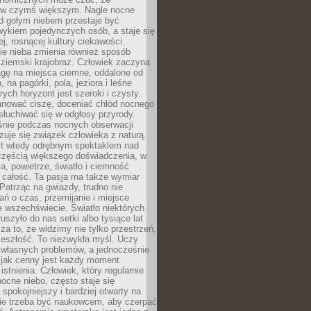
 w czymś większym. Nagle nocne
d gołym niebem przestaje być
ykiem pojedynczych osób, a staje się
j, rosnącej kultury ciekawości.
e nieba zmienia również sposób
 ziemski krajobraz. Człowiek zaczyna
gę na miejsca ciemne, oddalone od
, na pagórki, pola, jeziora i leśne
rych horyzont jest szeroki i czysty.
anować ciszę, doceniać chłód nocnego
słuchiwać się w odgłosy przyrody.
nie podczas nocnych obserwacji
zuje się związek człowieka z naturą.
est wtedy odrębnym spektaklem nad
 częścią większego doświadczenia, w
a, powietrze, światło i ciemność
 całość. Ta pasja ma także wymiar
. Patrząc na gwiazdy, trudno nie
ń o czas, przemijanie i miejsce
 wszechświecie. Światło niektórych
uszyło do nas setki albo tysiące lat
a to, że widzimy nie tylko przestrzeń,
zeszłość. To niezwykła myśl. Uczy
 własnych problemów, a jednocześnie
 jak cenny jest każdy moment
stnienia. Człowiek, który regularnie
ocne niebo, często staje się
 spokojniejszy i bardziej otwarty na
Nie trzeba być naukowcem, aby czerpać