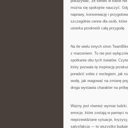
pokazywać, że serwis w trasie nie
można się spokojnie nauczyć. Gdy 
naprawy, konserwację i przygotow
szczególnie cenne dla osób, które 
usterka przekreśli całą przygodę.
Na tle wielu innych stron TeamBik
z marzeniem. To nie jest wyłącznie
spotkanie obu tych światów. Czytel
który pozwala tę inspirację przeku
poradzić sobie z noclegiem, jak ro
wodę, jak reagować na zmianę pogo
droga wystawia charakter na próbę
Ważny jest również wymiar ludzki. 
emocje, które zostają w pamięci n
nieprzewidziane sytuacje, kryzysy
satysfakcja — to wszystko buduje