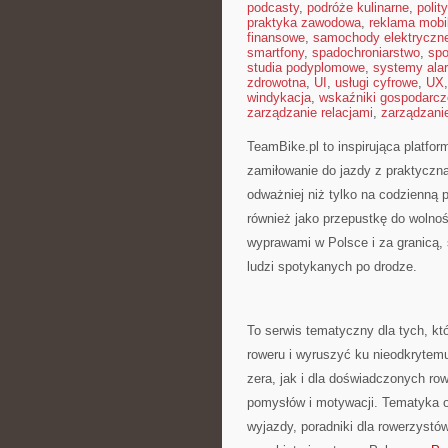
podcasty
,
podróże kulinarne
,
polit
praktyka zawodowa
,
reklama mobi
finansowe
,
samochody elektryczn
smartfony
,
spadochroniarstwo
,
spo
studia podyplomowe
,
systemy ala
zdrowotna
,
UI
,
usługi cyfrowe
,
UX
windykacja
,
wskaźniki gospodarcz
zarządzanie relacjami
,
zarządzani
TeamBike.pl to inspirująca platf
zamiłowanie do jazdy z praktyczną
odważniej niż tylko na codzienną p
również jako przepustkę do wolnoś
wyprawami w Polsce i za granicą, 
ludzi spotykanych po drodze.
To serwis tematyczny dla tych, kt
roweru i wyruszyć ku nieodkrytemu
zera, jak i dla doświadczonych ro
pomysłów i motywacji. Tematyka o
wyjazdy, poradniki dla rowerzystów