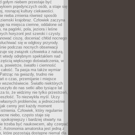
d gołym niebem przestaje być
ykiem pojedynczych osób, a staje się
j, rosnącej kultury ciekawości.
e nieba zmienia również sposób
 ziemski krajobraz. Człowiek zaczyna
gę na miejsca ciemne, oddalone od
, na pagórki, pola, jeziora i leśne
rych horyzont jest szeroki i czysty.
anować ciszę, doceniać chłód nocnego
słuchiwać się w odgłosy przyrody.
nie podczas nocnych obserwacji
zuje się związek człowieka z naturą.
est wtedy odrębnym spektaklem nad
 częścią większego doświadczenia, w
a, powietrze, światło i ciemność
 całość. Ta pasja ma także wymiar
. Patrząc na gwiazdy, trudno nie
ń o czas, przemijanie i miejsce
 wszechświecie. Światło niektórych
uszyło do nas setki albo tysiące lat
a to, że widzimy nie tylko przestrzeń,
zeszłość. To niezwykła myśl. Uczy
 własnych problemów, a jednocześnie
 jak cenny jest każdy moment
stnienia. Człowiek, który regularnie
ocne niebo, często staje się
 spokojniejszy i bardziej otwarty na
Nie trzeba być naukowcem, aby czerpać
ć. Astronomia amatorska jest jedną z
n, które pozostają dostępne niemal dla