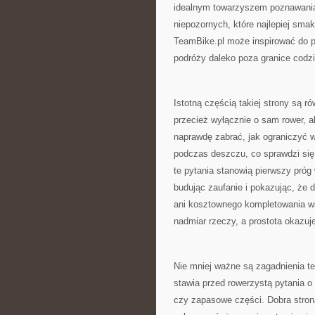
idealnym towarzyszem poznawania m
niepozornych, które najlepiej sma
TeamBike.pl może inspirować do p
podróży daleko poza granice codz
Istotną częścią takiej strony są r
przecież wyłącznie o sam rower, al
naprawdę zabrać, jak ograniczyć w
podczas deszczu, co sprawdzi się 
te pytania stanowią pierwszy próg
budując zaufanie i pokazując, że
ani kosztownego kompletowania ws
nadmiar rzeczy, a prostota okazuje
Nie mniej ważne są zagadnienia te
stawia przed rowerzystą pytania o
czy zapasowe części. Dobra stron