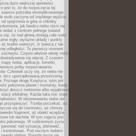
ęścią dużo większej opowieści.
e jest to, że do rozpoczęcia tej
e zawsze potrzeba skomplikowanego
ele osób zaczyna od zwykłego wyjścia
 od spojrzenia w górę w chłodny
 zdumienia, jak bardzo niebo różni się
re widać z centrum pełnego świateł.
e się, że nad głową istnieją całe rzeki
katne mgły, wyraźne układy i punkty
e aż trudno uwierzyć, iż świecą z tak
nej odległości. To pierwszy moment
 zachwytu. Często właśnie wtedy rodzi
 dowiadywania się więcej. Z czasem
 mapy nieba, aplikacje, lornetki,
pierwsze próby rozpoznawania
ów. Człowiek uczy się, że niebo nie
m, lecz uporządkowaną przestrzenią
. Poznaje drogę Księżyca, rytm pór
ość położenia planet i momenty, kiedy
rzyć deszcz meteorów albo wyjątkowo
 stacji orbitalnej. Każda taka noc staje
ierpliwości. W obserwowaniu nieba nie
go przyspieszyć. Trzeba poczekać, aż
wyczai się do ciemności, aż chmury
owiedni fragment, aż obiekt wzejdzie
drzew lub dachów. W tym zajęciu jest
boko pokornego. W codziennym życiu
i panować nad sytuacją, planować,
 i kontrolować. Pod nocnym niebem
e nawyki słabną. Pogoda może się