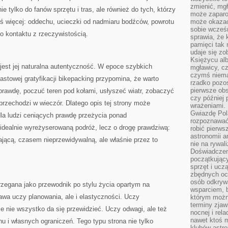
zmienić, mgł
ie tylko do fanów sprzętu i tras, ale również do tych, którzy
może zaparo
ś więcej: oddechu, ucieczki od nadmiaru bodźców, powrotu
może okazać 
sobie wcześn
go kontaktu z rzeczywistością.
sprawia, że
pamięci tak
udaje się zo
Księżycu alb
jest jej naturalna autentyczność. W epoce szybkich
mgławicy, c
czymś niema
iastowej gratyfikacji bikepacking przypomina, że warto
rzadko pozos
pierwsze obs
prawdę, poczuć teren pod kołami, usłyszeć wiatr, zobaczyć
czy później 
 przechodzi w wieczór. Dlatego opis tej strony może
wrażeniami.
Gwiazdę Pola
dla ludzi ceniących prawdę przeżycia ponad
rozpoznawać
idealnie wyreżyserowaną podróż, lecz o drogę prawdziwą:
robić pierws
astronomii a
ącą, czasem nieprzewidywalną, ale właśnie przez to
nie na rywal
Doświadczen
początkując
sprzęt i uczą
zbędnych ocz
osób odkrywa
zegana jako przewodnik po stylu życia opartym na
wsparciem, 
a uczy planowania, ale i elastyczności. Uczy
którym możn
terminy zjaw
że nie wszystko da się przewidzieć. Uczy odwagi, ale też
nocnej i rel
nawet ktoś m
u i własnych ograniczeń. Tego typu strona nie tylko
klubów astr