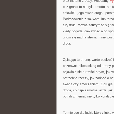
oraz historie z trasy. Polecamy
Py
bez granic to nie tylko motto, ale 
człowiek, jego rower, droga i pot
Podróżowanie z sakwami lub torba
turystyki. Można zatrzymać się ta
kiedy pogoda, ciekawość albo spot
unosi się nad tą stroną: mniej po
drogi.
Opisując tę stronę, warto podkreśl
poznawać bikepacking od strony pr
pojawiają się tu treści o tym, ja
potrzebne rzeczy, jak zadbać o b
awarią czy zmęczeniem. Z drugiej 
droga, co daje samotna jazda, jak
potrafi zmieniać nie tylko kondycję
To miejsce dla ludzi, którzy lubią