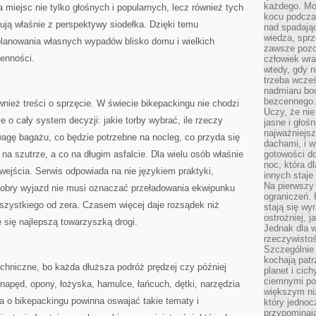
każdego. Mo
iejsc nie tylko głośnych i popularnych, lecz również tych
kocu podczas
kują właśnie z perspektywy siodełka. Dzięki temu
nad spadają
wiedza, sprz
lanowania własnych wypadów blisko domu i wielkich
zawsze pozo
ienności.
człowiek wra
wtedy, gdy n
trzeba wcześ
nadmiaru bo
bezcennego.
ównież treści o sprzęcie. W świecie bikepackingu nie chodzi
Uczy, że ni
e o cały system decyzji: jakie torby wybrać, ile rzeczy
jasne i głoś
najważniejs
agę bagażu, co będzie potrzebne na nocleg, co przyda się
dachami, i w
na szutrze, a co na długim asfalcie. Dla wielu osób właśnie
gotowości do
noc, która d
 wejścia. Serwis odpowiada na nie językiem praktyki,
innych staje
Na pierwszy 
 dobry wyjazd nie musi oznaczać przeładowania ekwipunku
ograniczeń. 
zystkiego od zera. Czasem więcej daje rozsądek niż
stają się wy
ostrożniej, 
 się najlepszą towarzyszką drogi.
Jednak dla w
rzeczywistoś
Szczególnie 
kochają patr
chniczne, bo każda dłuższa podróż prędzej czy później
planet i cic
ciemnymi po
 napęd, opony, łożyska, hamulce, łańcuch, dętki, narzędzia
większym ni
a o bikepackingu powinna oswajać takie tematy i
który jednoc
przypominają