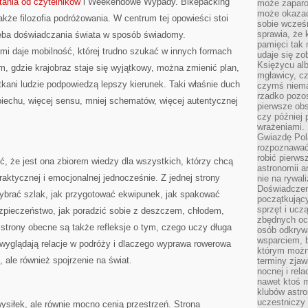
tania od czytelników
i Weekendowe Wypady. Bikepacking
może zaparo
może okazać 
także filozofia podróżowania. W centrum tej opowieści stoi
sobie wcześn
sprawia, że
rzeba doświadczania świata w sposób świadomy.
pamięci tak
mi daje mobilność, której trudno szukać w innych formach
udaje się zo
Księżycu alb
m, gdzie krajobraz staje się wyjątkowy, można zmienić plan,
mgławicy, c
kani ludzie podpowiedzą lepszy kierunek. Taki właśnie duch
czymś niema
rzadko pozos
śpiechu, więcej sensu, mniej schematów, więcej autentycznej
pierwsze obs
czy później 
wrażeniami.
Gwiazdę Pola
rozpoznawać
robić pierws
ić, że jest ona zbiorem wiedzy dla wszystkich, którzy chcą
astronomii a
aktycznej i emocjonalnej jednocześnie. Z jednej strony
nie na rywal
Doświadczen
k wybrać szlak, jak przygotować ekwipunek, jak spakować
początkując
sprzęt i uczą
ezpieczeństwo, jak poradzić sobie z deszczem, chłodem,
zbędnych ocz
strony obecne są także refleksje o tym, czego uczy długa
osób odkrywa
wsparciem, 
 wyglądają relacje w podróży i dlaczego wyprawa rowerowa
którym możn
, ale również spojrzenie na świat.
terminy zjaw
nocnej i rel
nawet ktoś m
klubów astr
uczestniczy
 wysiłek, ale równie mocno cenią przestrzeń. Strona