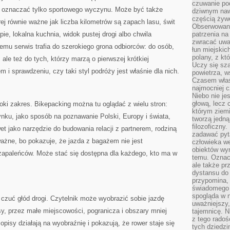
czuwanie po
i oznaczać tylko sportowego wyczynu. Może być także
dziwnym naw
częścią żywe
 równie ważne jak liczba kilometrów są zapach lasu, świt
Obserwowani
e, lokalna kuchnia, widok pustej drogi albo chwila
patrzenia na
zwracać uwa
emu serwis trafia do szerokiego grona odbiorców: do osób,
łun miejskich
polany, z któ
 ale też do tych, którzy marzą o pierwszej krótkiej
Uczy się sz
 i sprawdzeniu, czy taki styl podróży jest właśnie dla nich.
powietrza, w
Czasem właś
najmocniej c
Niebo nie j
głową, lecz
roki zakres. Bikepacking można tu oglądać z wielu stron:
którym ziemi
nku, jako sposób na poznawanie Polski, Europy i świata,
tworzą jedną
filozoficzny
et jako narzędzie do budowania relacji z partnerem, rodziną
zadawać pyta
ażne, bo pokazuje, że jazda z bagażem nie jest
człowieka we
obiektów wyr
zapaleńców. Może stać się dostępna dla każdego, kto ma w
temu. Oznacz
ale także pr
dystansu do
przypomina,
świadomego i
spogląda w n
czuć głód drogi. Czytelnik może wyobrazić sobie jazdę
uważniejszy,
asy, przez małe miejscowości, pogranicza i obszary mniej
tajemnicę. 
z tego radoś
opisy działają na wyobraźnię i pokazują, że rower staje się
tych dziedzi