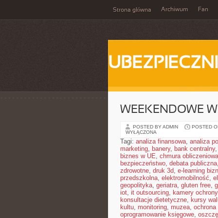
Archiwum
Fan
Strona główna
UBEZPIECZN
WEEKENDOWE W
POSTED BY ADMIN
POSTED ON
WYŁĄCZONA
Tagi:
analiza finansowa
,
analiza po
marketing
,
banery
,
bank centralny
biznes w UE
,
chmura obliczeniow
bezpieczeństwo
,
debata publiczna
zdrowotne
,
druk 3d
,
e-learning bi
przedszkolna
,
elektromobilność
,
e
geopolityka
,
geriatra
,
gluten free
,
g
iot
,
it outsourcing
,
kamery ochrony
konsultacje dietetyczne
,
kursy wal
kultu
,
monitoring
,
muzea
,
ochrona
oprogramowanie księgowe
,
oszczę