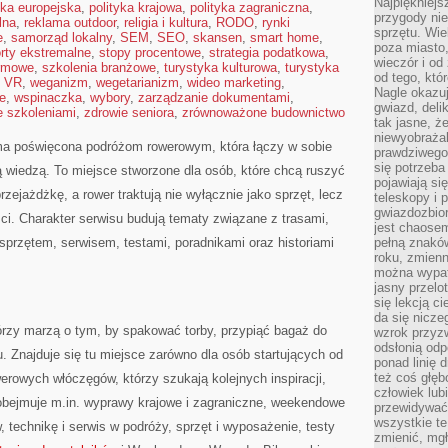
Najpiękniejsz
yka europejska
,
polityka krajowa
,
polityka zagraniczna
,
przygody ni
lna
,
reklama outdoor
,
religia i kultura
,
RODO
,
rynki
sprzętu. Wi
e
,
samorząd lokalny
,
SEM
,
SEO
,
skansen
,
smart home
,
poza miasto,
rty ekstremalne
,
stopy procentowe
,
strategia podatkowa
,
wieczór i od
rmowe
,
szkolenia branżowe
,
turystyka kulturowa
,
turystyka
od tego, któ
,
VR
,
weganizm
,
wegetarianizm
,
wideo marketing
,
Nagle okazuj
e
,
wspinaczka
,
wybory
,
zarządzanie dokumentami
,
gwiazd, deli
e szkoleniami
,
zdrowie seniora
,
zrównoważone budownictwo
tak jasne, ż
niewyobrażal
orma poświęcona podróżom rowerowym, która łączy w sobie
prawdziwego
się potrzeba
 wiedzą. To miejsce stworzone dla osób, które chcą ruszyć
pojawiają się
rzejażdżkę, a rower traktują nie wyłącznie jako sprzęt, lecz
teleskopy i 
gwiazdozbior
ci. Charakter serwisu budują tematy związane z trasami,
jest chaose
sprzętem, serwisem, testami, poradnikami oraz historiami
pełną znaków
roku, zmienn
można wypat
jasny przelot
się lekcją c
da się nicze
órzy marzą o tym, by spakować torby, przypiąć bagaż do
wzrok przyz
odsłonią odp
. Znajduje się tu miejsce zarówno dla osób startujących od
ponad linię 
też coś głę
werowych włóczęgów, którzy szukają kolejnych inspiracji,
człowiek lub
bejmuje m.in. wyprawy krajowe i zagraniczne, weekendowe
przewidywać
wszystkie t
, technikę i serwis w podróży, sprzęt i wyposażenie, testy
zmienić, mgł