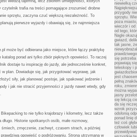
 jest wiedzą tajemną, lecz zbiorem umiejętności, których
niewielką cz
Najpiękniejsz
czytelnik trafia na treści pomagające zrozumieć drobne
przygody ni
anie sprzętu, zaczyna czuć większą niezależność. To
sprzętu. Wi
poza miasto,
planują pierwsze wyjazdy i obawiają się, że najmniejsza
wieczór i od
od tego, któ
Nagle okazuj
gwiazd, deli
tak jasne, ż
niewyobrażal
e.pl może być odbierana jako miejsce, które łączy praktykę
prawdziwego
 katalog porad ani tylko zbiór pięknych opowieści. To raczej
się potrzeba
pojawiają się
nik dostaje tu inspirację do jazdy, ale jednocześnie konkret,
teleskopy i 
ć w plan. Dowiaduje się, jak przygotować wyprawę, jak
gwiazdozbior
jest chaose
złożyć siły, jak planować postoje, jak spakować jedzenie i
pełną znaków
roku, zmienn
dy i jak nie stracić przyjemności z jazdy nawet wtedy, gdy
można wypat
.
jasny przelot
się lekcją c
da się nicze
wzrok przyz
Bikepacking to nie tylko krajobrazy i kilometry, lecz także
odsłonią odp
ponad linię 
a długo. Historie spotkanych osób, małe rozmowy,
też coś głę
człowiek lub
, śmiech, zmęczenie, zachwyt, czasem strach, a później
przewidywać
 prawdziwą opowieść o podróżowaniu. Strona utrzymana w
wszystkie t