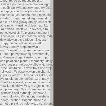
e jest to, że do rozpoczęcia tej
e zawsze potrzeba skomplikowanego
ele osób zaczyna od zwykłego wyjścia
 od spojrzenia w górę w chłodny
 zdumienia, jak bardzo niebo różni się
re widać z centrum pełnego świateł.
e się, że nad głową istnieją całe rzeki
katne mgły, wyraźne układy i punkty
e aż trudno uwierzyć, iż świecą z tak
nej odległości. To pierwszy moment
 zachwytu. Często właśnie wtedy rodzi
 dowiadywania się więcej. Z czasem
 mapy nieba, aplikacje, lornetki,
pierwsze próby rozpoznawania
ów. Człowiek uczy się, że niebo nie
m, lecz uporządkowaną przestrzenią
. Poznaje drogę Księżyca, rytm pór
ość położenia planet i momenty, kiedy
rzyć deszcz meteorów albo wyjątkowo
 stacji orbitalnej. Każda taka noc staje
ierpliwości. W obserwowaniu nieba nie
go przyspieszyć. Trzeba poczekać, aż
wyczai się do ciemności, aż chmury
owiedni fragment, aż obiekt wzejdzie
drzew lub dachów. W tym zajęciu jest
boko pokornego. W codziennym życiu
i panować nad sytuacją, planować,
 i kontrolować. Pod nocnym niebem
e nawyki słabną. Pogoda może się
a może przykryć pole widzenia, sprzęt