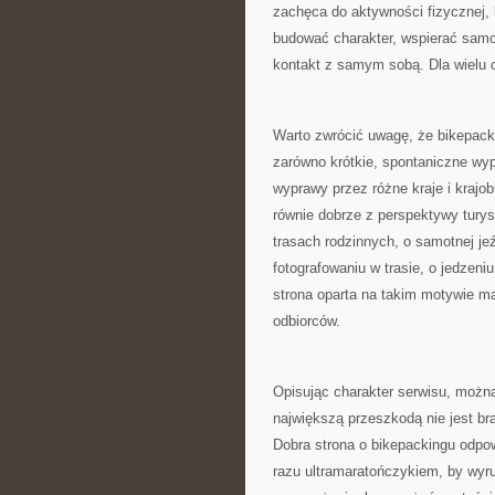
zachęca do aktywności fizycznej,
budować charakter, wspierać samo
kontakt z samym sobą. Dla wielu c
Warto zwrócić uwagę, że bikepack
zarówno krótkie, spontaniczne wyp
wyprawy przez różne kraje i krajo
równie dobrze z perspektywy tury
trasach rodzinnych, o samotnej je
fotografowaniu w trasie, o jedzeni
strona oparta na takim motywie ma
odbiorców.
Opisując charakter serwisu, można
największą przeszkodą nie jest br
Dobra strona o bikepackingu odpow
razu ultramaratończykiem, by wyr