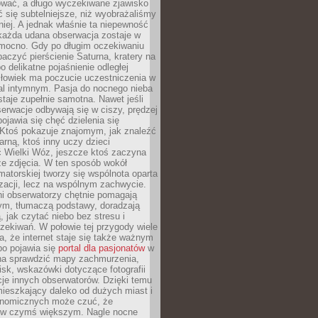
wać, a długo wyczekiwane zjawisko
się subtelniejsze, niż wyobrażaliśmy
iej. A jednak właśnie ta niepewność
 każda udana obserwacja zostaje w
 mocno. Gdy po długim oczekiwaniu
baczyć pierścienie Saturna, kratery na
o delikatne pojaśnienie odległej
złowiek ma poczucie uczestniczenia w
l intymnym. Pasja do nocnego nieba
taje zupełnie samotna. Nawet jeśli
erwacje odbywają się w ciszy, prędzej
pojawia się chęć dzielenia się
 Ktoś pokazuje znajomym, jak znaleźć
rną, ktoś inny uczy dzieci
 Wielki Wóz, jeszcze ktoś zaczyna
ze zdjęcia. W ten sposób wokół
matorskiej tworzy się wspólnota oparta
izacji, lecz na wspólnym zachwycie.
i obserwatorzy chętnie pomagają
ym, tłumaczą podstawy, doradzają
, jak czytać niebo bez stresu i
ekiwań. W połowie tej przygody wiele
, że internet staje się także ważnym
bo pojawia się
portal dla pasjonatów
w
a sprawdzić mapy zachmurzenia,
isk, wskazówki dotyczące fotografii
acje innych obserwatorów. Dzięki temu
ieszkający daleko od dużych miast i
onomicznych może czuć, że
 w czymś większym. Nagle nocne