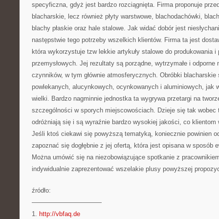
specyficzna, gdyż jest bardzo rozciągnięta. Firma proponuje prz
blacharskie, lecz również płyty warstwowe, blachodachówki, blac
blachy płaskie oraz hale stalowe. Jak widać dobór jest niesłycha
następstwie tego potrzeby wszelkich klientów. Firma ta jest do
która wykorzystuje tzw lekkie artykuły stalowe do produkowania i
przemysłowych. Jej rezultaty są porządne, wytrzymałe i odporne 
czynników, w tym głównie atmosferycznych. Obróbki blacharskie 
powlekanych, alucynkowych, ocynkowanych i aluminiowych, jak wid
wielki. Bardzo nagminnie jednostka ta wygrywa przetargi na twor
szczególności w sporych miejscowościach. Dzieje się tak wobec te
odróżniają się i są wyraźnie bardzo wysokiej jakości, co kliento
Jeśli ktoś ciekawi się powyższą tematyką, koniecznie powinien odw
zapoznać się dogłębnie z jej ofertą, która jest opisana w sposób e
Można umówić się na niezobowiązujące spotkanie z pracownikiem 
indywidualnie zaprezentować wszelakie plusy powyższej propozyc
źródło:
———————————
1.
http://vbfaq.de