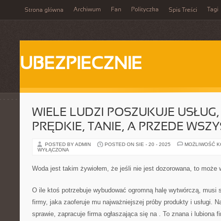
Archiwum
Fan
Polityczka
Tagi
Strona główna
Spis Treści
UBEZPIECZNIE
WIELE LUDZI POSZUKUJE USŁUG, 
PRĘDKIE, TANIE, A PRZEDE WSZ
POSTED BY ADMIN
POSTED ON SIE - 20 - 2025
MOŻLIWOŚĆ 
WYŁĄCZONA
Woda jest takim żywiołem, że jeśli nie jest dozorowana, to może
O ile ktoś potrzebuje wybudować ogromną halę wytwórczą, musi s
firmy, jaka zaoferuje mu najważniejszej próby produkty i usługi. 
sprawie, zapracuje firma ogłaszająca się na
. To znana i lubiona f