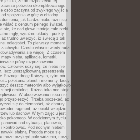
e jest to, że do rozpoczęcia tej
e zawsze potrzeba skomplikowanego
ele osób zaczyna od zwykłego wyjścia
 od spojrzenia w górę w chłodny
 zdumienia, jak bardzo niebo różni się
re widać z centrum pełnego świateł.
e się, że nad głową istnieją całe rzeki
katne mgły, wyraźne układy i punkty
e aż trudno uwierzyć, iż świecą z tak
nej odległości. To pierwszy moment
 zachwytu. Często właśnie wtedy rodzi
 dowiadywania się więcej. Z czasem
 mapy nieba, aplikacje, lornetki,
pierwsze próby rozpoznawania
ów. Człowiek uczy się, że niebo nie
m, lecz uporządkowaną przestrzenią
. Poznaje drogę Księżyca, rytm pór
ość położenia planet i momenty, kiedy
rzyć deszcz meteorów albo wyjątkowo
 stacji orbitalnej. Każda taka noc staje
ierpliwości. W obserwowaniu nieba nie
go przyspieszyć. Trzeba poczekać, aż
wyczai się do ciemności, aż chmury
owiedni fragment, aż obiekt wzejdzie
drzew lub dachów. W tym zajęciu jest
boko pokornego. W codziennym życiu
i panować nad sytuacją, planować,
 i kontrolować. Pod nocnym niebem
e nawyki słabną. Pogoda może się
a może przykryć pole widzenia, sprzęt