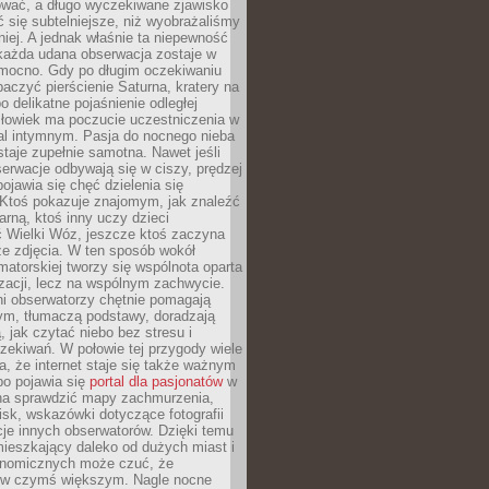
wać, a długo wyczekiwane zjawisko
się subtelniejsze, niż wyobrażaliśmy
iej. A jednak właśnie ta niepewność
 każda udana obserwacja zostaje w
 mocno. Gdy po długim oczekiwaniu
baczyć pierścienie Saturna, kratery na
o delikatne pojaśnienie odległej
złowiek ma poczucie uczestniczenia w
l intymnym. Pasja do nocnego nieba
taje zupełnie samotna. Nawet jeśli
erwacje odbywają się w ciszy, prędzej
pojawia się chęć dzielenia się
 Ktoś pokazuje znajomym, jak znaleźć
rną, ktoś inny uczy dzieci
 Wielki Wóz, jeszcze ktoś zaczyna
ze zdjęcia. W ten sposób wokół
matorskiej tworzy się wspólnota oparta
izacji, lecz na wspólnym zachwycie.
i obserwatorzy chętnie pomagają
ym, tłumaczą podstawy, doradzają
, jak czytać niebo bez stresu i
ekiwań. W połowie tej przygody wiele
, że internet staje się także ważnym
bo pojawia się
portal dla pasjonatów
w
a sprawdzić mapy zachmurzenia,
isk, wskazówki dotyczące fotografii
acje innych obserwatorów. Dzięki temu
ieszkający daleko od dużych miast i
onomicznych może czuć, że
 w czymś większym. Nagle nocne