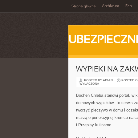
Archiwum
Fan
Strona główna
UBEZPIECZN
WYPIEKI NA ZAK
POSTED BY ADMIN
POSTED ON 
WYŁĄCZONA
Bochen Chleba stanowi portal, w k
domowych wypieków. To serwis zap
tworzyć pieczywo w domu i oczekuj
marzą o perfekcyjnej kromce na c
i Przepisy kulinarne.