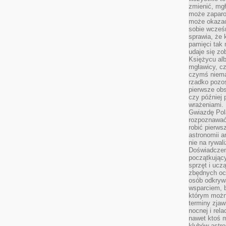
zmienić, mgł
może zaparo
może okazać 
sobie wcześn
sprawia, że
pamięci tak
udaje się zo
Księżycu alb
mgławicy, c
czymś niema
rzadko pozos
pierwsze obs
czy później 
wrażeniami.
Gwiazdę Pola
rozpoznawać
robić pierws
astronomii a
nie na rywal
Doświadczen
początkując
sprzęt i uczą
zbędnych ocz
osób odkrywa
wsparciem, 
którym możn
terminy zjaw
nocnej i rel
nawet ktoś m
klubów astr