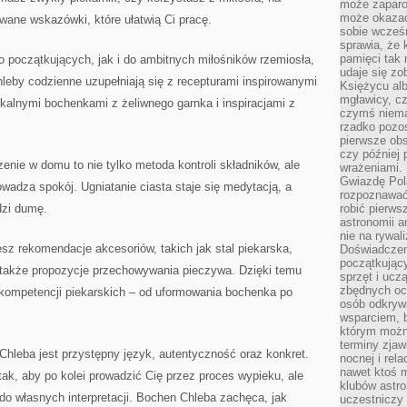
może zaparo
może okazać 
ane wskazówki, które ułatwią Ci pracę.
sobie wcześn
sprawia, że
pamięci tak
 początkujących, jak i do ambitnych miłośników rzemiosła,
udaje się zo
chleby codzienne uzupełniają się z recepturami inspirowanymi
Księżycu alb
mgławicy, c
ykalnymi bochenkami z żeliwnego garnka i inspiracjami z
czymś niema
rzadko pozos
pierwsze obs
czy później 
enie w domu to nie tylko metoda kontroli składników, ale
wrażeniami.
Gwiazdę Pola
owadza spokój. Ugniatanie ciasta staje się medytacją, a
rozpoznawać
dzi dumę.
robić pierws
astronomii a
nie na rywal
sz rekomendacje akcesoriów, takich jak stal piekarska,
Doświadczen
początkując
a także propozycje przechowywania pieczywa. Dzięki temu
sprzęt i uczą
zbędnych ocz
 kompetencji piekarskich – od uformowania bochenka po
osób odkrywa
wsparciem, 
którym możn
terminy zjaw
hleba jest przystępny język, autentyczność oraz konkret.
nocnej i rel
nawet ktoś m
ak, aby po kolei prowadzić Cię przez proces wypieku, ale
klubów astr
do własnych interpretacji. Bochen Chleba zachęca, jak
uczestniczy