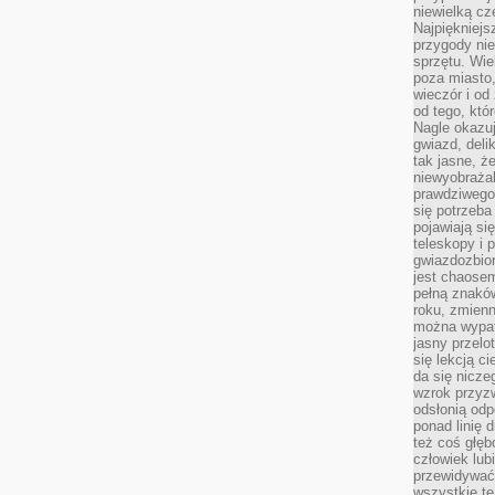
niewielką cz
Najpiękniejsz
przygody ni
sprzętu. Wi
poza miasto,
wieczór i od
od tego, któ
Nagle okazuj
gwiazd, deli
tak jasne, ż
niewyobrażal
prawdziwego
się potrzeba
pojawiają się
teleskopy i 
gwiazdozbior
jest chaose
pełną znaków
roku, zmienn
można wypat
jasny przelot
się lekcją c
da się nicze
wzrok przyz
odsłonią odp
ponad linię 
też coś głę
człowiek lub
przewidywać
wszystkie t