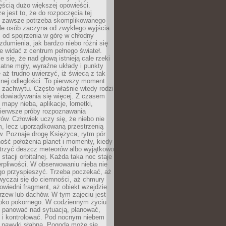
ęścią dużo większej opowieści.
e jest to, że do rozpoczęcia tej
e zawsze potrzeba skomplikowanego
ele osób zaczyna od zwykłego wyjścia
 od spojrzenia w górę w chłodny
 zdumienia, jak bardzo niebo różni się
re widać z centrum pełnego świateł.
e się, że nad głową istnieją całe rzeki
katne mgły, wyraźne układy i punkty
e aż trudno uwierzyć, iż świecą z tak
nej odległości. To pierwszy moment
 zachwytu. Często właśnie wtedy rodzi
 dowiadywania się więcej. Z czasem
 mapy nieba, aplikacje, lornetki,
pierwsze próby rozpoznawania
ów. Człowiek uczy się, że niebo nie
m, lecz uporządkowaną przestrzenią
. Poznaje drogę Księżyca, rytm pór
ość położenia planet i momenty, kiedy
rzyć deszcz meteorów albo wyjątkowo
 stacji orbitalnej. Każda taka noc staje
ierpliwości. W obserwowaniu nieba nie
go przyspieszyć. Trzeba poczekać, aż
wyczai się do ciemności, aż chmury
owiedni fragment, aż obiekt wzejdzie
drzew lub dachów. W tym zajęciu jest
boko pokornego. W codziennym życiu
i panować nad sytuacją, planować,
 i kontrolować. Pod nocnym niebem
e nawyki słabną. Pogoda może się