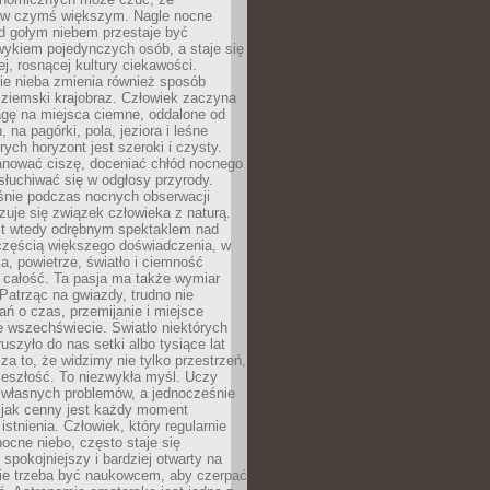
 w czymś większym. Nagle nocne
d gołym niebem przestaje być
ykiem pojedynczych osób, a staje się
j, rosnącej kultury ciekawości.
e nieba zmienia również sposób
 ziemski krajobraz. Człowiek zaczyna
gę na miejsca ciemne, oddalone od
, na pagórki, pola, jeziora i leśne
rych horyzont jest szeroki i czysty.
anować ciszę, doceniać chłód nocnego
słuchiwać się w odgłosy przyrody.
nie podczas nocnych obserwacji
zuje się związek człowieka z naturą.
est wtedy odrębnym spektaklem nad
 częścią większego doświadczenia, w
a, powietrze, światło i ciemność
 całość. Ta pasja ma także wymiar
. Patrząc na gwiazdy, trudno nie
ń o czas, przemijanie i miejsce
 wszechświecie. Światło niektórych
uszyło do nas setki albo tysiące lat
a to, że widzimy nie tylko przestrzeń,
zeszłość. To niezwykła myśl. Uczy
 własnych problemów, a jednocześnie
 jak cenny jest każdy moment
stnienia. Człowiek, który regularnie
ocne niebo, często staje się
 spokojniejszy i bardziej otwarty na
Nie trzeba być naukowcem, aby czerpać