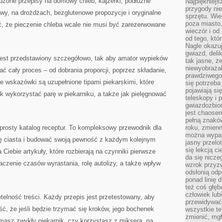
zone przepisy na domowy chleb, kajzerki, podłużne
Najpiękniejsz
przygody ni
owy, na drożdżach, bezglutenowe propozycje i oryginalne
sprzętu. Wi
poza miasto,
ć, że pieczenie chleba wcale nie musi być zarezerwowane
wieczór i od
od tego, któ
Nagle okazuj
gwiazd, deli
est przedstawiony szczegółowo, tak aby amator wypieków
tak jasne, ż
niewyobrażal
ć cały proces – od dobrania proporcji, poprzez składanie,
prawdziwego
e wskazówki są uzupełnione tipami piekarskimi, które
się potrzeba
pojawiają się
ak wykorzystać parę w piekarniku, a także jak pielęgnować
teleskopy i 
gwiazdozbior
jest chaose
pełną znaków
prosty katalog receptur. To kompleksowy przewodnik dla
roku, zmienn
można wypat
rę ciasta i budować swoją pewność z każdym kolejnym
jasny przelot
się lekcją c
Ciebie artykuły, które rozbierają na czynniki pierwsze
da się nicze
czenie czasów wyrastania, rolę autolizy, a także wpływ
wzrok przyz
odsłonią odp
ponad linię 
też coś głę
człowiek lub
elność treści. Każdy przepis jest przetestowany, aby
przewidywać
, że jeśli będzie trzymać się kroków, jego bochenek
wszystkie t
zmienić, mgł
 masz zwykły piekarnik, czy korzystasz z miksera, na