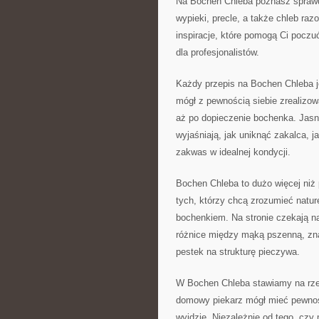
Na Bochen Chleba poznasz sprawd
wypieki, precle, a także chleb raz
inspiracje, które pomogą Ci poczu
dla profesjonalistów.
Każdy przepis na Bochen Chleba j
mógł z pewnością siebie zrealizowa
aż po dopieczenie bochenka. Jasn
wyjaśniają, jak uniknąć zakalca, j
zakwas w idealnej kondycji.
Bochen Chleba to dużo więcej niż 
tych, którzy chcą zrozumieć natu
bochenkiem. Na stronie czekają na 
różnice między mąką pszenną, zna
pestek na strukturę pieczywa.
W Bochen Chleba stawiamy na rzet
domowy piekarz mógł mieć pewność
wyjdzie. Niezależnie od tego, czy