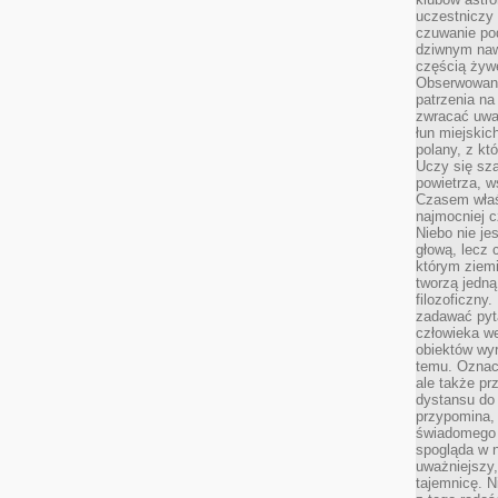
uczestniczy
czuwanie po
dziwnym naw
częścią żywe
Obserwowani
patrzenia na
zwracać uwa
łun miejskich
polany, z któ
Uczy się sz
powietrza, w
Czasem właś
najmocniej c
Niebo nie j
głową, lecz
którym ziemi
tworzą jedną
filozoficzny
zadawać pyta
człowieka we
obiektów wyr
temu. Oznacz
ale także pr
dystansu do
przypomina,
świadomego i
spogląda w n
uważniejszy,
tajemnicę. 