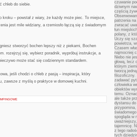
czuwanie po
 chleb do siebie.
dziwnym naw
częścią żywe
Obserwowani
o kroku – powstał z wiary, że każdy może piec. To miejsce,
patrzenia na
nia jest mile widziany, a rzemiosło łączą się z świadomym
zwracać uwa
łun miejskich
polany, z któ
Uczy się sz
powietrza, w
ragniesz stworzyć bochen lepszy niż z piekarni, Bochen
Czasem właś
najmocniej c
 rozejrzyj się, wybierz poradnik, wypróbuj instrukcje, a
Niebo nie j
 pieczywo może stać się codziennym standardem.
głową, lecz
którym ziemi
tworzą jedną
wa, jeśli chodzi o chleb z pasją – inspiracja, który
filozoficzny
zadawać pyta
u, zawsze z myślą o praktyce w domowej kuchni.
człowieka we
obiektów wyr
temu. Oznacz
ale także pr
KEMPINGOWE
dystansu do
przypomina,
świadomego i
spogląda w n
uważniejszy,
tajemnicę. 
z tego radoś
tych dziedzi