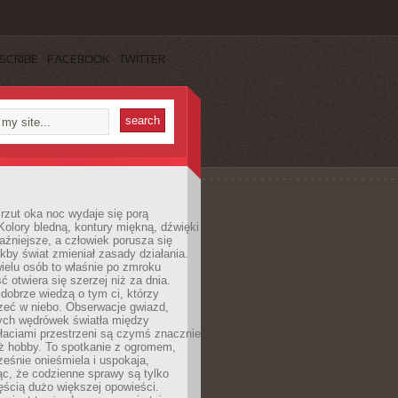
SCRIBE
FACEBOOK
TWITTER
rzut oka noc wydaje się porą
Kolory bledną, kontury miękną, dźwięki
raźniejsze, a człowiek porusza się
jakby świat zmieniał zasady działania.
ielu osób to właśnie po zmroku
ć otwiera się szerzej niż za dnia.
dobrze wiedzą o tym ci, którzy
zeć w niebo. Obserwacje gwiazd,
hych wędrówek światła między
łaciami przestrzeni są czymś znacznie
ż hobby. To spotkanie z ogromem,
ześnie onieśmiela i uspokaja,
c, że codzienne sprawy są tylko
ęścią dużo większej opowieści.