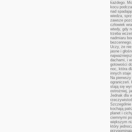
każdego. Mo
kocu podczas
nad spadają
wiedza, sprz
zawsze pozo
człowiek wra
wtedy, gdy n
trzeba wcześ
nadmiaru bo
bezcennego.
Uczy, że ni
jasne i głoś
najważniejs
dachami, i w
gotowości do
noc, która d
innych staje
Na pierwszy 
ograniczeń. 
stają się wy
ostrożniej, 
Jednak dla w
rzeczywistoś
Szczególnie 
kochają patr
planet i cic
ciemnymi po
większym ni
który jednoc
przypominają