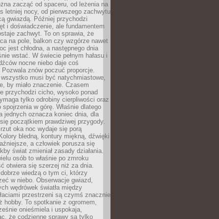
żna zacząć od spaceru, od leżenia na
 letniej nocy, od pierwszego zachwytu
cą gwiazdą. Później przychodzi
ęt i doświadczenie, ale fundamentem
staje zachwyt. To on sprawia, że
ca na pole, balkon czy wzgórze nawet
oc jest chłodna, a następnego dnia
nie wstać. W świecie pełnym hałasu i
dźców nocne niebo daje coś
 Pozwala znów poczuć proporcje.
e wszystko musi być natychmiastowe,
ne, by miało znaczenie. Czasem
ze przychodzi cicho, wysoko ponad
ymaga tylko odrobiny cierpliwości oraz
 spojrzenia w górę. Właśnie dlatego
la jednych oznacza koniec dnia, dla
 się początkiem prawdziwej przygody.
rzut oka noc wydaje się porą
Kolory bledną, kontury miękną, dźwięki
raźniejsze, a człowiek porusza się
jakby świat zmieniał zasady działania.
ielu osób to właśnie po zmroku
ć otwiera się szerzej niż za dnia.
dobrze wiedzą o tym ci, którzy
zeć w niebo. Obserwacje gwiazd,
hych wędrówek światła między
łaciami przestrzeni są czymś znacznie
ż hobby. To spotkanie z ogromem,
ześnie onieśmiela i uspokaja,
c, że codzienne sprawy są tylko