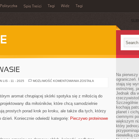
Polityczka
Tagi
Widz
Tagi
Spis Treści
SUB
IE
WASIE
Na pierwszy 
ograniczeń. 
WYPIEKI
LIS - 11 - 2025
MOŻLIWOŚĆ KOMENTOWANIA
ZOSTAŁA
stają się wy
NA
ZAKWASIE
ostrożniej, 
Jednak dla w
tórym aromat chrupiącej skórki spotyka się z miłością do
rzeczywistoś
Szczególnie 
rojektowany dla miłośników, które chcą samodzielnie
kochają patr
ą prostych porad krok po kroku, ale także dla tych, którzy
planet i cic
ciemnymi po
o dzień. Koniecznie odwiedź kategorię:
Pieczywo proteinowe
większym ni
który jednoc
przypominają
niewielką cz