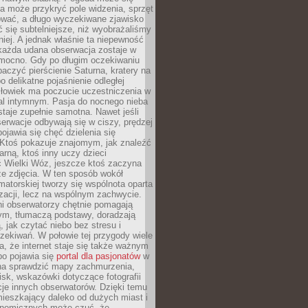
a może przykryć pole widzenia, sprzęt
wać, a długo wyczekiwane zjawisko
się subtelniejsze, niż wyobrażaliśmy
iej. A jednak właśnie ta niepewność
 każda udana obserwacja zostaje w
 mocno. Gdy po długim oczekiwaniu
baczyć pierścienie Saturna, kratery na
o delikatne pojaśnienie odległej
złowiek ma poczucie uczestniczenia w
l intymnym. Pasja do nocnego nieba
taje zupełnie samotna. Nawet jeśli
erwacje odbywają się w ciszy, prędzej
pojawia się chęć dzielenia się
 Ktoś pokazuje znajomym, jak znaleźć
rną, ktoś inny uczy dzieci
 Wielki Wóz, jeszcze ktoś zaczyna
ze zdjęcia. W ten sposób wokół
matorskiej tworzy się wspólnota oparta
izacji, lecz na wspólnym zachwycie.
i obserwatorzy chętnie pomagają
ym, tłumaczą podstawy, doradzają
, jak czytać niebo bez stresu i
ekiwań. W połowie tej przygody wiele
, że internet staje się także ważnym
bo pojawia się
portal dla pasjonatów
w
a sprawdzić mapy zachmurzenia,
isk, wskazówki dotyczące fotografii
acje innych obserwatorów. Dzięki temu
ieszkający daleko od dużych miast i
onomicznych może czuć, że