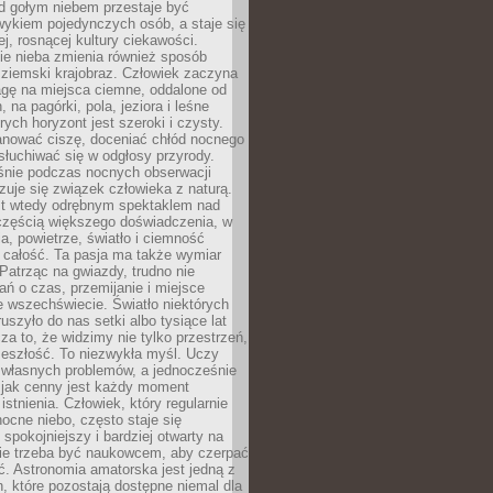
d gołym niebem przestaje być
ykiem pojedynczych osób, a staje się
j, rosnącej kultury ciekawości.
e nieba zmienia również sposób
 ziemski krajobraz. Człowiek zaczyna
gę na miejsca ciemne, oddalone od
, na pagórki, pola, jeziora i leśne
rych horyzont jest szeroki i czysty.
anować ciszę, doceniać chłód nocnego
słuchiwać się w odgłosy przyrody.
nie podczas nocnych obserwacji
zuje się związek człowieka z naturą.
est wtedy odrębnym spektaklem nad
 częścią większego doświadczenia, w
a, powietrze, światło i ciemność
 całość. Ta pasja ma także wymiar
. Patrząc na gwiazdy, trudno nie
ń o czas, przemijanie i miejsce
 wszechświecie. Światło niektórych
uszyło do nas setki albo tysiące lat
a to, że widzimy nie tylko przestrzeń,
zeszłość. To niezwykła myśl. Uczy
 własnych problemów, a jednocześnie
 jak cenny jest każdy moment
stnienia. Człowiek, który regularnie
ocne niebo, często staje się
 spokojniejszy i bardziej otwarty na
Nie trzeba być naukowcem, aby czerpać
ć. Astronomia amatorska jest jedną z
n, które pozostają dostępne niemal dla