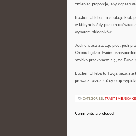
zmieniać proporcje, aby dopasować
Bochen Chleba – instrukcje krok p
w którym każdy poziom doświadcze
wyborem składników.
Jeśli chcesz zacząć piec, jeśli p
Chleba będzie Twoim przewodnikiem.
szybko przekonasz się, że Twoje
Bochen Chleba to Twoja baza starto
prowadzi przez każdy etap wypiek
CATEGORIES:
TRASY I MIEJSCA 
Comments are closed.