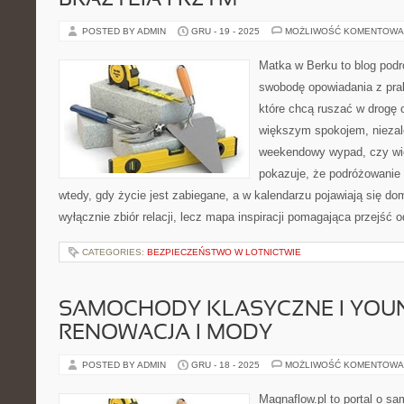
BRAZYLIA I RZYM
POSTED BY ADMIN
GRU - 19 - 2025
MOŻLIWOŚĆ KOMENTOWA
Matka w Berku to blog podr
swobodę opowiadania z prak
które chcą ruszać w drogę c
większym spokojem, niezale
weekendowy wypad, czy wi
pokazuje, że podróżowanie
wtedy, gdy życie jest zabiegane, a w kalendarzu pojawiają się do
wyłącznie zbiór relacji, lecz mapa inspiracji pomagająca przejść 
CATEGORIES:
BEZPIECZEŃSTWO W LOTNICTWIE
SAMOCHODY KLASYCZNE I YOUN
RENOWACJA I MODY
POSTED BY ADMIN
GRU - 18 - 2025
MOŻLIWOŚĆ KOMENTOWA
Magnaflow.pl to portal o s