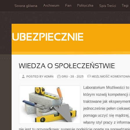
Archiwum
Fan
Polityczka
Tagi
Strona główna
Spis Treści
UBEZPIECZNIE
WIEDZA O SPOŁECZEŃSTWIE
POSTED BY ADMIN
GRU - 28 - 2025
MOŻLIWOŚĆ KOMENTOWA
Laboratorium Możliwości to 
którym rozwój kompetencji 
traktowane jak eksperyment
jednocześnie pełen ciekawo
pomaga uczyć się mądrzej,
własny styl pracy z informa
nie jest tu przypadkowa: sugeruje podejście oparte na sprawdzani