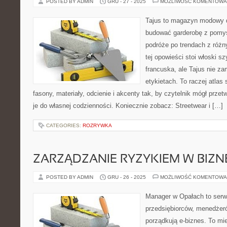
POSTED BY ADMIN
GRU - 27 - 2025
MOŻLIWOŚĆ KOMENTOWA
Tajus to magazyn modowy d
budować garderobę z pomys
podróże po trendach z różn
tej opowieści stoi włoski 
francuska, ale Tajus nie za
etykietach. To raczej atlas 
fasony, materiały, odcienie i akcenty tak, by czytelnik mógł prze
je do własnej codzienności. Koniecznie zobacz: Streetwear i […]
CATEGORIES:
ROZRYWKA
ZARZĄDZANIE RYZYKIEM W BIZN
POSTED BY ADMIN
GRU - 26 - 2025
MOŻLIWOŚĆ KOMENTOWA
Manager w Opałach to serw
przedsiębiorców, menedżeró
porządkują e-biznes. To mie