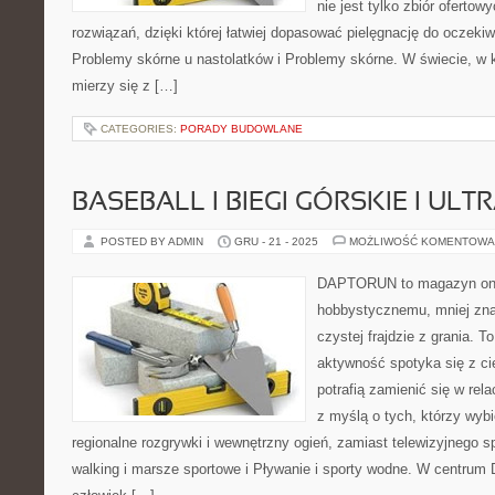
nie jest tylko zbiór ofertow
rozwiązań, dzięki której łatwiej dopasować pielęgnację do oczekiw
Problemy skórne u nastolatków i Problemy skórne. W świecie, w 
mierzy się z […]
CATEGORIES:
PORADY BUDOWLANE
BASEBALL I BIEGI GÓRSKIE I ULT
POSTED BY ADMIN
GRU - 21 - 2025
MOŻLIWOŚĆ KOMENTOWA
DAPTORUN to magazyn onli
hobbystycznemu, mniej zn
czystej frajdzie z grania. T
aktywność spotyka się z ci
potrafią zamienić się w rela
z myślą o tych, którzy wybi
regionalne rozgrywki i wewnętrzny ogień, zamiast telewizyjnego 
walking i marsze sportowe i Pływanie i sporty wodne. W centru