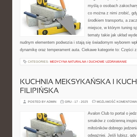
myślą o osobach zakochany
co można z nimi zrobić, gdy
środkiem transportu, a zac
miejsce, w którym tuning sp
tematy takie jak układ wyd
nudnym elementem podwozia i stają się świadomym wyborem wp
dynamikę oraz temperament auta. Ciekawe kategorie to: Części 
CATEGORIES:
MEDYCYNA NATURALNA I DUCHOWE UZDRAWIANIE
KUCHNIA MEKSYKAŃSKA I KUCH
FILIPIŃSKA
POSTED BY ADMIN
GRU - 17 - 2025
MOŻLIWOŚĆ KOMENTOWA
Avalon Club to portal o jedz
smaków z codzienną inspira
miłośników dobrego jedzeni
odważniej. Jeśli lubisz, gd