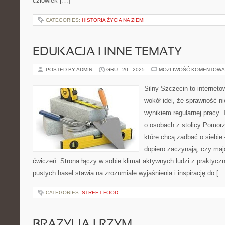
człowiek […]
CATEGORIES:
HISTORIA ŻYCIA NA ZIEMI
EDUKACJA I INNE TEMATY
POSTED BY ADMIN
GRU - 20 - 2025
MOŻLIWOŚĆ KOMENTOWA
Silny Szczecin to internet
wokół idei, że sprawność ni
wynikiem regularnej pracy.
o osobach z stolicy Pomorz
które chcą zadbać o siebie 
dopiero zaczynają, czy mają
ćwiczeń. Strona łączy w sobie klimat aktywnych ludzi z praktyc
pustych haseł stawia na zrozumiałe wyjaśnienia i inspirację do […
CATEGORIES:
STREET FOOD