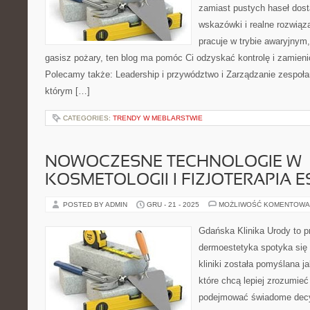
zamiast pustych haseł dos
wskazówki i realne rozwiąza
pracuje w trybie awaryjnym,
gasisz pożary, ten blog ma pomóc Ci odzyskać kontrolę i zamien
Polecamy także: Leadership i przywództwo i Zarządzanie zespoła
którym […]
CATEGORIES:
TRENDY W MEBLARSTWIE
NOWOCZESNE TECHNOLOGIE W
KOSMETOLOGII I FIZJOTERAPIA 
POSTED BY ADMIN
GRU - 21 - 2025
MOŻLIWOŚĆ KOMENTOWA
Gdańska Klinika Urody to p
dermoestetyka spotyka się 
kliniki została pomyślana j
które chcą lepiej zrozumieć
podejmować świadome decyz