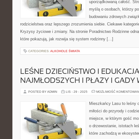
uporządkowaną całość. Str
myślą o osobach, którzy pot
budowaniu zdrowych związ
rodzicielstwa oraz lepszego zrozumienia siebie. Ciekawe kategorie:
Kryzysy życiowe i zmiany. Na stronie Poradnictwo Rodzinne odna
które pokazują, jak rozwija się system rodzinny […]
CATEGORIES:
ALKOHOLE ŚWIATA
LEŚNE DZIECIŃSTWO I EDUKACJ
NAJMŁODSZYCH I PŁAZY I GADY
POSTED BY ADMIN
LIS - 29 - 2025
MOŻLIWOŚĆ KOMENTOWAN
Mieszkańcy Lasu to leśny d
miłości do przyrody i codzi
miejsce, w którym gość moż
o drzewostanie, istotach le
które zachodzą w ekosyste