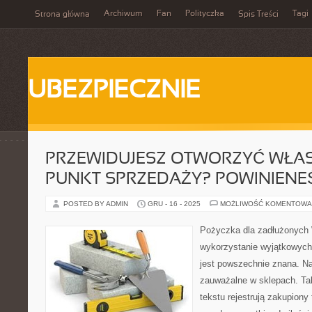
Archiwum
Fan
Polityczka
Tagi
Strona główna
Spis Treści
UBEZPIECZNIE
PRZEWIDUJESZ OTWORZYĆ WŁA
PUNKT SPRZEDAŻY? POWINIENE
POSTED BY ADMIN
GRU - 16 - 2025
MOŻLIWOŚĆ KOMENTOWA
Pożyczka dla zadłużonych
wykorzystanie wyjątkowych
jest powszechnie znana. N
zauważalne w sklepach. Tak
tekstu rejestrują zakupiony