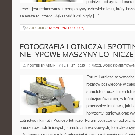
podróże i odkrycia i Leśna 
serwis jest redagowany z perspektywy człowieka lasu, który każ
zauważa to, czego większość ludzi nigdy […]
CATEGORIES:
KOSMETYKI POD LUPĄ
FOTOGRAFIA LOTNICZA I SPOTTIN
NIETYPOWE MASZYNY LOTNICZE
POSTED BY ADMIN
LIS - 27 - 2025
MOŻLIWOŚĆ KOMENTOWAN
Forum Lotnicze to wszechs
rozmów poświęcone w całości
samolotom oraz liniom lotni
entuzjastów nieba, w której
pracownicy lotnictwa, jak 
horyzonty lotnictwa oraz w
Lotnictwo i klimat i Podróże lotnicze. Forum Lotnicze umożliwia n
o odrzutowcach liniowych, samolotach wojskowych, lotnictwie cyw
Użytkownicy mogą szukać odpowiedzi, opisywać swoje przeżycia