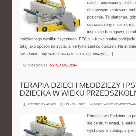
całości poświęcony jest fi
efektywnym zestawom ruc
poziomie. To platforma, gdz
doświadczony miłośnik ruc
inspiracje treningowe, pora
codziennego wysiłku fizycznego. PT6.pl – funkcjonalne podejście
tutaj jako sposób na życie, a nie tylko zestaw ćwiczeń. Na stroni
świadomie, aby wzmocnić całe ciało, ograniczyć […]
CATEGORIES:
DIY DLA MALUCHA
TERAPIA DZIECI I MŁODZIEŻY I 
DZIECKA W WIEKU PRZEDSZKO
POSTED BY ADMIN
LIS - 29 - 2025
MOŻLIWOŚĆ KOMENTOWAN
Poradnictwo Rodzinne to por
się centrum uwagi, a nauka
wychowanie splatają się w j