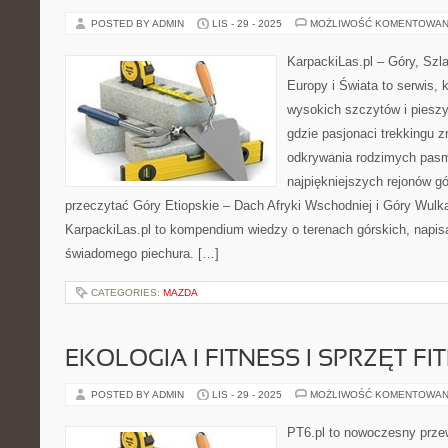
POSTED BY ADMIN
LIS - 29 - 2025
MOŻLIWOŚĆ KOMENTOWAN
KarpackiLas.pl – Góry, Szl
Europy i Świata to serwis, 
wysokich szczytów i pieszy
gdzie pasjonaci trekkingu z
odkrywania rodzimych pasm
najpiękniejszych rejonów gó
przeczytać Góry Etiopskie – Dach Afryki Wschodniej i Góry Wulkan
KarpackiLas.pl to kompendium wiedzy o terenach górskich, napi
świadomego piechura. […]
CATEGORIES:
MAZDA
EKOLOGIA I FITNESS I SPRZĘT FI
POSTED BY ADMIN
LIS - 29 - 2025
MOŻLIWOŚĆ KOMENTOWAN
PT6.pl to nowoczesny przew