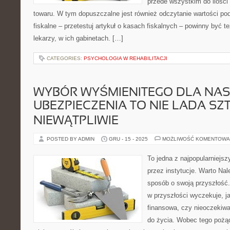
przede wszystkim do ilości
towaru. W tym dopuszczalne jest również odczytanie wartości po
fiskalne – przetestuj artykuł o kasach fiskalnych – powinny być 
lekarzy, w ich gabinetach. […]
CATEGORIES:
PSYCHOLOGIA W REHABILITACJI
WYBÓR WYŚMIENITEGO DLA NAS
UBEZPIECZENIA TO NIE LADA SZ
NIEWĄTPLIWIE
POSTED BY ADMIN
GRU - 15 - 2025
MOŻLIWOŚĆ KOMENTOWA
To jedna z najpopularniej
przez instytucje. Warto Nal
sposób o swoją przyszłość
w przyszłości wyczekuje, j
finansowa, czy nieoczekiwa
do życia. Wobec tego pożą