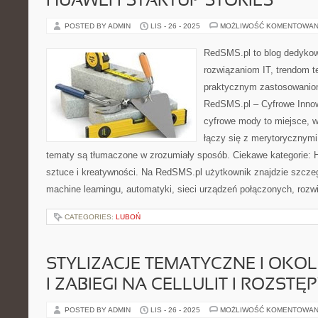
HUAWEI I STARTUP STORIES
POSTED BY ADMIN
LIS - 26 - 2025
MOŻLIWOŚĆ KOMENTOWAN
RedSMS.pl to blog dedyko
rozwiązaniom IT, trendom 
praktycznym zastosowanio
RedSMS.pl – Cyfrowe Innowa
cyfrowe mody to miejsce, w
łączy się z merytorycznymi
tematy są tłumaczone w zrozumiały sposób. Ciekawe kategorie: H
sztuce i kreatywności. Na RedSMS.pl użytkownik znajdzie szczeg
machine learningu, automatyki, sieci urządzeń połączonych, roz
CATEGORIES:
LUBOŃ
STYLIZACJE TEMATYCZNE I OKO
I ZABIEGI NA CELLULIT I ROZSTĘ
POSTED BY ADMIN
LIS - 26 - 2025
MOŻLIWOŚĆ KOMENTOWAN