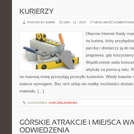
KURIERZY
POSTED BY ADMIN
GRU - 13 - 2025
MOŻLIWOŚĆ KOMENTOWA
Obecnie Internet Kiedy ma
na kuriera, który przybędzi
paczkę i dostarczy ją do n
pragnienia, gdy korzystamy 
Współcześnie wielu konsu
artykuły za pomocą netu. Ro
na masową miarę przesyłają przesyłki kurierskie. Wtedy kwestie 
świecie wymogiem. Bez nich sklep nie miałby możliwości dostarc
materiału. […]
CATEGORIES:
KARCZMAJANDURA
GÓRSKIE ATRAKCJE I MIEJSCA W
ODWIEDZENIA