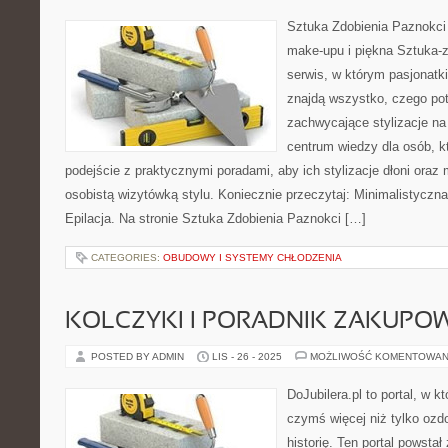
Sztuka Zdobienia Paznokci 
make-upu i piękna Sztuka-z
serwis, w którym pasjonatk
znajdą wszystko, czego po
zachwycające stylizacje na 
centrum wiedzy dla osób, k
podejście z praktycznymi poradami, aby ich stylizacje dłoni oraz 
osobistą wizytówką stylu. Koniecznie przeczytaj: Minimalistyczna 
Epilacja. Na stronie Sztuka Zdobienia Paznokci […]
CATEGORIES:
OBUDOWY I SYSTEMY CHŁODZENIA
KOLCZYKI I PORADNIK ZAKUPO
POSTED BY ADMIN
LIS - 26 - 2025
MOŻLIWOŚĆ KOMENTOWAN
DoJubilera.pl to portal, w kt
czymś więcej niż tylko ozd
historię. Ten portal powstał