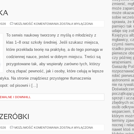
zmienić, mgł
może zaparo
KA
może okazać 
sobie wcześn
sprawia, że
EDUKACJA
 2026
MOŻLIWOŚĆ KOMENTOWANIA
ZOSTAŁA WYŁĄCZONA
pamięci tak
I
NAUKA
udaje się zo
To serwis naukowy tworzony z myślą o młodzieży z
Księżycu alb
mgławicy, c
klas 1–8 oraz szkoły średniej. Jeśli szukasz miejsca,
czymś niema
rzadko pozos
które przekłada teorię na praktykę, a do tego pomaga w
pierwsze obs
codziennej nauce, jesteś w dobrym miejscu. Treści są
czy później 
wrażeniami.
przygotowane tak, aby wspierały zarówno tych, którzy
Gwiazdę Pola
chcą złapać pewność, jak i osoby, które celują w lepsze
rozpoznawać
robić pierws
tyka. Na stronie znajdziesz przystępne tłumaczenia
astronomii a
nie na rywal
opot: od pisowni i […]
Doświadczen
początkując
MALNE I DOWNHILL
sprzęt i uczą
zbędnych ocz
osób odkrywa
wsparciem, 
którym możn
RZERÓBKI
terminy zjaw
nocnej i rel
UBRANIA
 2026
MOŻLIWOŚĆ KOMENTOWANIA
ZOSTAŁA WYŁĄCZONA
nawet ktoś m
DIY
klubów astr
I