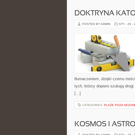
DOKTRYNA KATO
POSTED BY ADMIN
STY - 20 -
tłumaczeniem, dzięki czemu treści
tych, którzy dopiero szukają drogi
[…]
CATEGORIES:
PLAŻE POZA SEZO
KOSMOS I ASTR
POSTED BY ADMIN
STY - 18 -