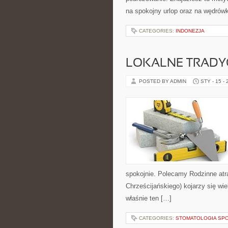
na spokojny urlop oraz na wędrówk
CATEGORIES:
INDONEZJA
LOKALNE TRADYC
POSTED BY ADMIN
STY - 15 -
spokojnie. Polecamy Rodzinne atr
Chrześcijańskiego) kojarzy się wi
właśnie ten […]
CATEGORIES:
STOMATOLOGIA SP