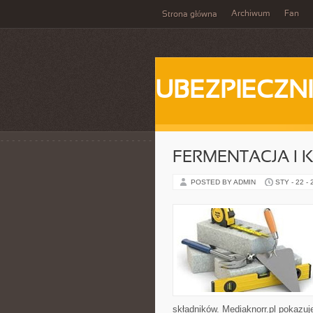
Archiwum
Fan
Strona główna
UBEZPIECZN
FERMENTACJA I 
POSTED BY ADMIN
STY - 22 -
składników. Mediaknorr.pl pokazuj