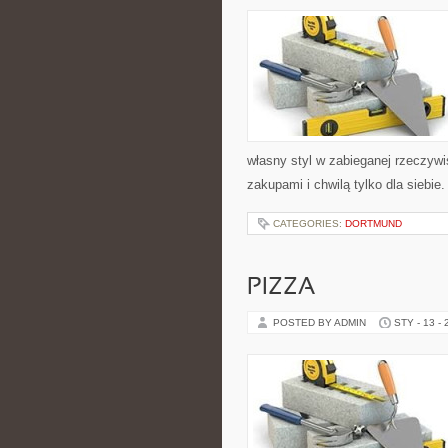
własny styl w zabieganej rzeczyw
zakupami i chwilą tylko dla siebi
CATEGORIES:
DORTMUND
PIZZA
POSTED BY ADMIN
STY - 13 -