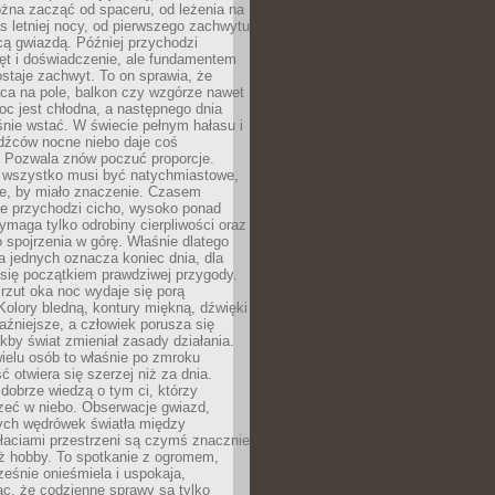
żna zacząć od spaceru, od leżenia na
 letniej nocy, od pierwszego zachwytu
cą gwiazdą. Później przychodzi
ęt i doświadczenie, ale fundamentem
staje zachwyt. To on sprawia, że
ca na pole, balkon czy wzgórze nawet
oc jest chłodna, a następnego dnia
nie wstać. W świecie pełnym hałasu i
dźców nocne niebo daje coś
 Pozwala znów poczuć proporcje.
e wszystko musi być natychmiastowe,
ne, by miało znaczenie. Czasem
ze przychodzi cicho, wysoko ponad
ymaga tylko odrobiny cierpliwości oraz
 spojrzenia w górę. Właśnie dlatego
la jednych oznacza koniec dnia, dla
 się początkiem prawdziwej przygody.
rzut oka noc wydaje się porą
Kolory bledną, kontury miękną, dźwięki
raźniejsze, a człowiek porusza się
jakby świat zmieniał zasady działania.
ielu osób to właśnie po zmroku
ć otwiera się szerzej niż za dnia.
dobrze wiedzą o tym ci, którzy
zeć w niebo. Obserwacje gwiazd,
hych wędrówek światła między
łaciami przestrzeni są czymś znacznie
ż hobby. To spotkanie z ogromem,
ześnie onieśmiela i uspokaja,
c, że codzienne sprawy są tylko