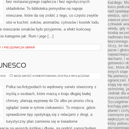
bez restauracyjnego zaplecza i bez egzotycznych
każdego. Mo
kocu podczas
składników. To biblioteka pomysłów na napoje
nad spadają
mieszane, które da się zrobić z tego, co często zwykle
wiedza, sprz
zawsze pozo
stoi w kuchni: soków, aromatów, cytrusów i kostek lodu.
człowiek wra
wtedy, gdy n
we mieszanie smaków było przyjemne, a efekt końcowy
trzeba wcześ
ie kategorie jak: Rum i jego […]
nadmiaru bo
bezcennego.
Uczy, że ni
 I PIELĘGNACJA UBRAŃ
jasne i głoś
najważniejs
dachami, i w
gotowości do
 UNESCO
noc, która d
innych staje
Na pierwszy 
MIEJSCA
 2026
MOŻLIWOŚĆ KOMENTOWANIA
ZOSTAŁA WYŁĄCZONA
Z
ograniczeń. 
LISTY
stają się wy
UNESCO
Polka na Antypodach to wędrowny serwis stworzony z
ostrożniej, 
Jednak dla w
myślą o osobach, które marzą o kraju długiej białej
rzeczywistoś
chmury, planują wyprawę do Oz albo po prostu chcą
Szczególnie 
kochają patr
oglądać świat w rytmie ciekawości. To miejsce, gdzie
planet i cic
sprawdzone tipy spotykają się z relacjami z drogi, a
ciemnymi po
większym ni
turystyczny plan zamienia się w świadome
który jednoc
przypominają
wacje na wyjazdy krótkie i długie, na podróż samochodem,