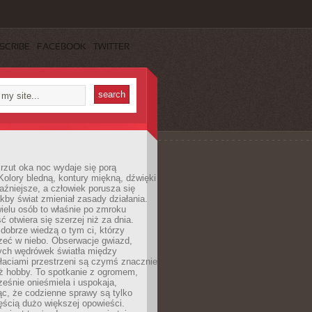
SCRIBE
FACEBOOK
TWITTER
rzut oka noc wydaje się porą
Kolory bledną, kontury miękną, dźwięki
raźniejsze, a człowiek porusza się
jakby świat zmieniał zasady działania.
ielu osób to właśnie po zmroku
ć otwiera się szerzej niż za dnia.
dobrze wiedzą o tym ci, którzy
zeć w niebo. Obserwacje gwiazd,
hych wędrówek światła między
łaciami przestrzeni są czymś znacznie
ż hobby. To spotkanie z ogromem,
ześnie onieśmiela i uspokaja,
c, że codzienne sprawy są tylko
ęścią dużo większej opowieści.