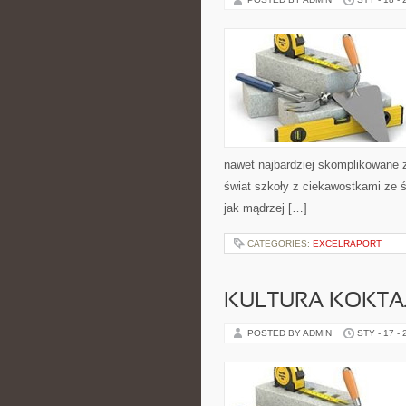
nawet najbardziej skomplikowane z
świat szkoły z ciekawostkami ze św
jak mądrzej […]
CATEGORIES:
EXCELRAPORT
KULTURA KOKTAJ
POSTED BY ADMIN
STY - 17 -