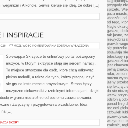
Najpiękniejsz
przygody ni
weganizm i Alkohole. Serwis kieruje się ideą, że dobre […]
sprzętu. Wi
poza miasto,
wieczór i od
od tego, któ
Nagle okazuj
gwiazd, deli
 I INSPIRACJE
tak jasne, ż
niewyobrażal
prawdziwego
ŚLUBNE
 2026
MOŻLIWOŚĆ KOMENTOWANIA
ZOSTAŁA WYŁĄCZONA
się potrzeba
HISTORIE
I
pojawiają się
INSPIRACJE
Śpiewające Skrzypce to online’owy portal poświęcony
teleskopy i 
gwiazdozbior
muzyce, w którym skrzypce stają się sercem narracji.
jest chaose
pełną znaków
To miejsce stworzone dla osób, które chcą odkrywać
roku, zmienn
piękno melodii, a także dla tych, którzy pragną uczyć
można wypat
jasny przelot
się gry na instrumencie smyczkowym. Strona łączy
się lekcją c
muzyczne ciekawostki z rzetelnymi informacjami, dzięki
da się nicze
wzrok przyz
bodę w graniu niezależnie od poziomu zaawansowania.
odsłonią odp
ponad linię 
yczne i Zaręczyny i przygotowania przedślubne. Idea
też coś głę
ę na […]
człowiek lub
przewidywać
wszystkie t
NACJA SKÓRY
zmienić, mgł