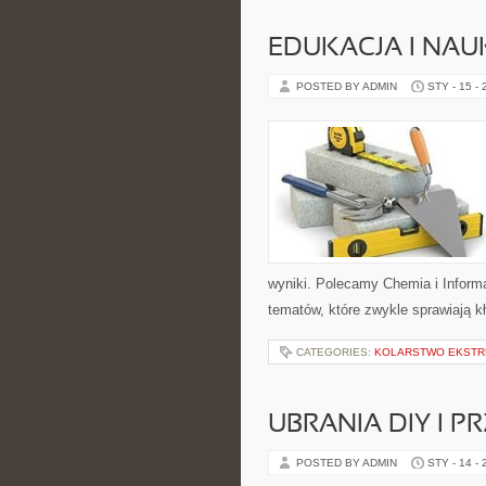
EDUKACJA I NAU
POSTED BY ADMIN
STY - 15 -
wyniki. Polecamy Chemia i Informa
tematów, które zwykle sprawiają kł
CATEGORIES:
KOLARSTWO EKSTRE
UBRANIA DIY I P
POSTED BY ADMIN
STY - 14 -