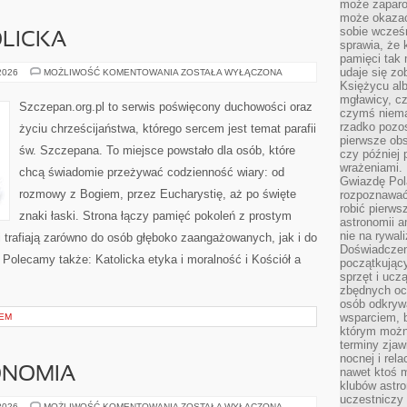
może zaparo
może okazać 
sobie wcześn
LICKA
sprawia, że
pamięci tak
udaje się zo
DOKTRYNA
 2026
MOŻLIWOŚĆ KOMENTOWANIA
ZOSTAŁA WYŁĄCZONA
KATOLICKA
Księżycu alb
mgławicy, c
Szczepan.org.pl to serwis poświęcony duchowości oraz
czymś niema
rzadko pozos
życiu chrześcijaństwa, którego sercem jest temat parafii
pierwsze obs
św. Szczepana. To miejsce powstało dla osób, które
czy później 
wrażeniami.
chcą świadomie przeżywać codzienność wiary: od
Gwiazdę Pola
rozmowy z Bogiem, przez Eucharystię, aż po święte
rozpoznawać
robić pierws
znaki łaski. Strona łączy pamięć pokoleń z prostym
astronomii a
nie na rywal
 trafiają zarówno do osób głęboko zaangażowanych, jak i do
Doświadczen
. Polecamy także: Katolicka etyka i moralność i Kościół a
początkując
sprzęt i uczą
zbędnych ocz
osób odkrywa
wsparciem, 
NEM
którym możn
terminy zjaw
nocnej i rel
ONOMIA
nawet ktoś m
klubów astr
uczestniczy
KOSMOS
 2026
MOŻLIWOŚĆ KOMENTOWANIA
ZOSTAŁA WYŁĄCZONA