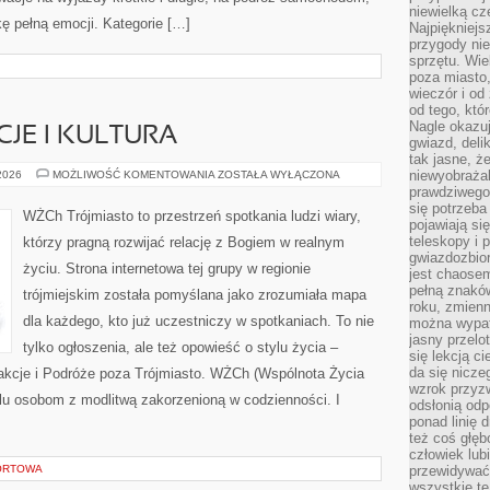
niewielką cz
ę pełną emocji. Kategorie […]
Najpiękniejsz
przygody ni
sprzętu. Wi
poza miasto,
wieczór i od
od tego, któ
Nagle okazuj
JE I KULTURA
gwiazd, deli
tak jasne, ż
LOKALNE
niewyobrażal
 2026
MOŻLIWOŚĆ KOMENTOWANIA
ZOSTAŁA WYŁĄCZONA
TRADYCJE
prawdziwego
I
się potrzeba
KULTURA
WŻCh Trójmiasto to przestrzeń spotkania ludzi wiary,
pojawiają się
teleskopy i 
którzy pragną rozwijać relację z Bogiem w realnym
gwiazdozbior
życiu. Strona internetowa tej grupy w regionie
jest chaose
pełną znaków
trójmiejskim została pomyślana jako zrozumiała mapa
roku, zmienn
dla każdego, kto już uczestniczy w spotkaniach. To nie
można wypat
jasny przelot
tylko ogłoszenia, ale też opowieść o stylu życia –
się lekcją c
da się nicze
akcje i Podróże poza Trójmiasto. WŻCh (Wspólnota Życia
wzrok przyz
elu osobom z modlitwą zakorzenioną w codzienności. I
odsłonią odp
ponad linię 
też coś głę
człowiek lub
ORTOWA
przewidywać
wszystkie t