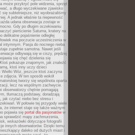
a może przykryć pole widzenia, sprzęt
wać, a długo wyczekiwane zjawisko
się subtelniejsze, niż wyobrażaliśmy
iej. A jednak właśnie ta niepewność
 każda udana obserwacja zostaje w
 mocno. Gdy po długim oczekiwaniu
baczyć pierścienie Saturna, kratery na
o delikatne pojaśnienie odległej
złowiek ma poczucie uczestniczenia w
l intymnym. Pasja do nocnego nieba
taje zupełnie samotna. Nawet jeśli
erwacje odbywają się w ciszy, prędzej
pojawia się chęć dzielenia się
 Ktoś pokazuje znajomym, jak znaleźć
rną, ktoś inny uczy dzieci
 Wielki Wóz, jeszcze ktoś zaczyna
ze zdjęcia. W ten sposób wokół
matorskiej tworzy się wspólnota oparta
izacji, lecz na wspólnym zachwycie.
i obserwatorzy chętnie pomagają
ym, tłumaczą podstawy, doradzają
, jak czytać niebo bez stresu i
ekiwań. W połowie tej przygody wiele
, że internet staje się także ważnym
bo pojawia się
portal dla pasjonatów
w
a sprawdzić mapy zachmurzenia,
isk, wskazówki dotyczące fotografii
acje innych obserwatorów. Dzięki temu
ieszkający daleko od dużych miast i
onomicznych może czuć, że