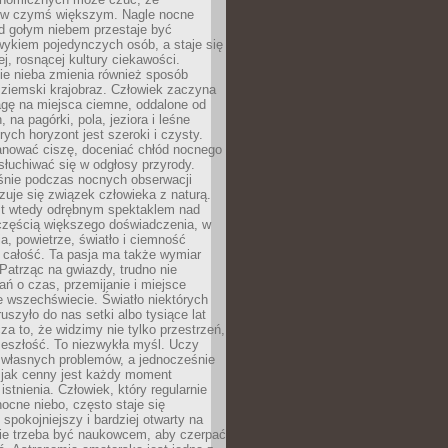
 w czymś większym. Nagle nocne
d gołym niebem przestaje być
ykiem pojedynczych osób, a staje się
j, rosnącej kultury ciekawości.
e nieba zmienia również sposób
 ziemski krajobraz. Człowiek zaczyna
gę na miejsca ciemne, oddalone od
, na pagórki, pola, jeziora i leśne
rych horyzont jest szeroki i czysty.
anować ciszę, doceniać chłód nocnego
słuchiwać się w odgłosy przyrody.
nie podczas nocnych obserwacji
zuje się związek człowieka z naturą.
est wtedy odrębnym spektaklem nad
 częścią większego doświadczenia, w
a, powietrze, światło i ciemność
 całość. Ta pasja ma także wymiar
. Patrząc na gwiazdy, trudno nie
ń o czas, przemijanie i miejsce
 wszechświecie. Światło niektórych
uszyło do nas setki albo tysiące lat
a to, że widzimy nie tylko przestrzeń,
zeszłość. To niezwykła myśl. Uczy
 własnych problemów, a jednocześnie
 jak cenny jest każdy moment
stnienia. Człowiek, który regularnie
ocne niebo, często staje się
 spokojniejszy i bardziej otwarty na
Nie trzeba być naukowcem, aby czerpać