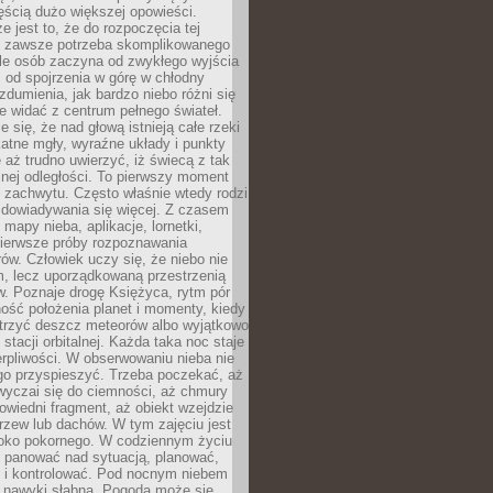
ęścią dużo większej opowieści.
e jest to, że do rozpoczęcia tej
e zawsze potrzeba skomplikowanego
ele osób zaczyna od zwykłego wyjścia
 od spojrzenia w górę w chłodny
 zdumienia, jak bardzo niebo różni się
re widać z centrum pełnego świateł.
e się, że nad głową istnieją całe rzeki
katne mgły, wyraźne układy i punkty
e aż trudno uwierzyć, iż świecą z tak
nej odległości. To pierwszy moment
 zachwytu. Często właśnie wtedy rodzi
 dowiadywania się więcej. Z czasem
 mapy nieba, aplikacje, lornetki,
pierwsze próby rozpoznawania
ów. Człowiek uczy się, że niebo nie
m, lecz uporządkowaną przestrzenią
. Poznaje drogę Księżyca, rytm pór
ość położenia planet i momenty, kiedy
rzyć deszcz meteorów albo wyjątkowo
 stacji orbitalnej. Każda taka noc staje
ierpliwości. W obserwowaniu nieba nie
go przyspieszyć. Trzeba poczekać, aż
wyczai się do ciemności, aż chmury
owiedni fragment, aż obiekt wzejdzie
drzew lub dachów. W tym zajęciu jest
boko pokornego. W codziennym życiu
i panować nad sytuacją, planować,
 i kontrolować. Pod nocnym niebem
e nawyki słabną. Pogoda może się