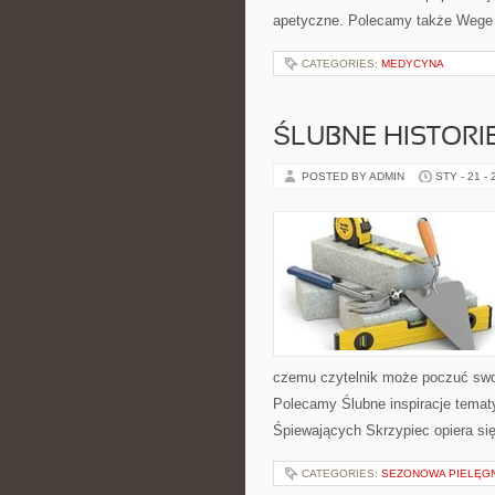
apetyczne. Polecamy także Wege i 
CATEGORIES:
MEDYCYNA
ŚLUBNE HISTORIE
POSTED BY ADMIN
STY - 21 -
czemu czytelnik może poczuć swo
Polecamy Ślubne inspiracje temat
Śpiewających Skrzypiec opiera si
CATEGORIES:
SEZONOWA PIELĘG