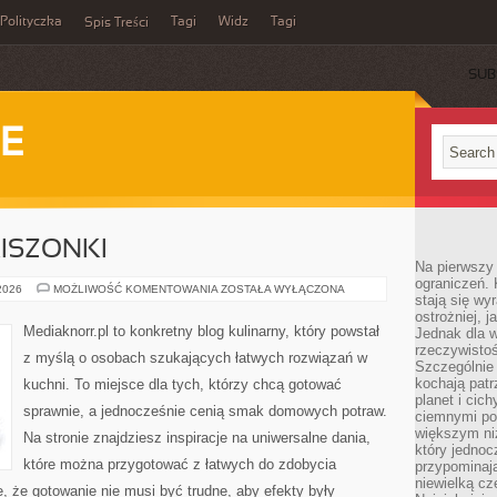
Polityczka
Tagi
Widz
Tagi
Spis Treści
SUB
IE
KISZONKI
Na pierwszy 
ograniczeń. 
FERMENTACJA
 2026
MOŻLIWOŚĆ KOMENTOWANIA
ZOSTAŁA WYŁĄCZONA
stają się wy
I
KISZONKI
ostrożniej, 
Mediaknorr.pl to konkretny blog kulinarny, który powstał
Jednak dla w
rzeczywistoś
z myślą o osobach szukających łatwych rozwiązań w
Szczególnie 
kochają patr
kuchni. To miejsce dla tych, którzy chcą gotować
planet i cic
sprawnie, a jednocześnie cenią smak domowych potraw.
ciemnymi po
większym ni
Na stronie znajdziesz inspiracje na uniwersalne dania,
który jednoc
które można przygotować z łatwych do zdobycia
przypominają
niewielką cz
e, że gotowanie nie musi być trudne, aby efekty były