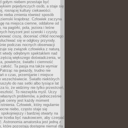
d gołym niebem przestaje być
ykiem pojedynczych osób, a staje się
j, rosnącej kultury ciekawości.
e nieba zmienia również sposób
 ziemski krajobraz. Człowiek zaczyna
gę na miejsca ciemne, oddalone od
, na pagórki, pola, jeziora i leśne
rych horyzont jest szeroki i czysty.
anować ciszę, doceniać chłód nocnego
słuchiwać się w odgłosy przyrody.
nie podczas nocnych obserwacji
zuje się związek człowieka z naturą.
est wtedy odrębnym spektaklem nad
 częścią większego doświadczenia, w
a, powietrze, światło i ciemność
 całość. Ta pasja ma także wymiar
. Patrząc na gwiazdy, trudno nie
ń o czas, przemijanie i miejsce
 wszechświecie. Światło niektórych
uszyło do nas setki albo tysiące lat
a to, że widzimy nie tylko przestrzeń,
zeszłość. To niezwykła myśl. Uczy
 własnych problemów, a jednocześnie
 jak cenny jest każdy moment
stnienia. Człowiek, który regularnie
ocne niebo, często staje się
 spokojniejszy i bardziej otwarty na
Nie trzeba być naukowcem, aby czerpać
ć. Astronomia amatorska jest jedną z
n, które pozostają dostępne niemal dla