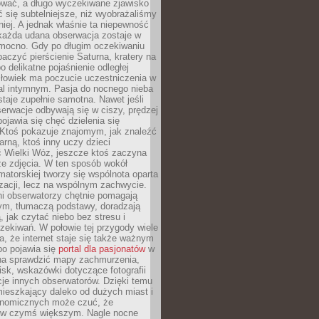
wać, a długo wyczekiwane zjawisko
się subtelniejsze, niż wyobrażaliśmy
iej. A jednak właśnie ta niepewność
 każda udana obserwacja zostaje w
 mocno. Gdy po długim oczekiwaniu
baczyć pierścienie Saturna, kratery na
o delikatne pojaśnienie odległej
złowiek ma poczucie uczestniczenia w
l intymnym. Pasja do nocnego nieba
taje zupełnie samotna. Nawet jeśli
erwacje odbywają się w ciszy, prędzej
pojawia się chęć dzielenia się
 Ktoś pokazuje znajomym, jak znaleźć
rną, ktoś inny uczy dzieci
 Wielki Wóz, jeszcze ktoś zaczyna
ze zdjęcia. W ten sposób wokół
matorskiej tworzy się wspólnota oparta
izacji, lecz na wspólnym zachwycie.
i obserwatorzy chętnie pomagają
ym, tłumaczą podstawy, doradzają
, jak czytać niebo bez stresu i
ekiwań. W połowie tej przygody wiele
, że internet staje się także ważnym
bo pojawia się
portal dla pasjonatów
w
a sprawdzić mapy zachmurzenia,
isk, wskazówki dotyczące fotografii
acje innych obserwatorów. Dzięki temu
ieszkający daleko od dużych miast i
onomicznych może czuć, że
 w czymś większym. Nagle nocne