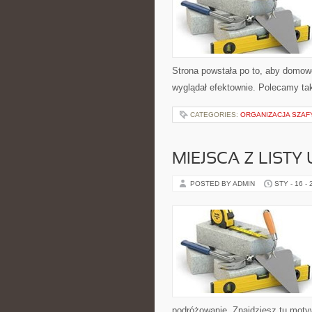
Strona powstała po to, aby domo
wyglądał efektownie. Polecamy tak
CATEGORIES:
ORGANIZACJA SZAFY
MIEJSCA Z LISTY
POSTED BY ADMIN
STY - 16 -
podróżowanie. Znajdziesz tu moty