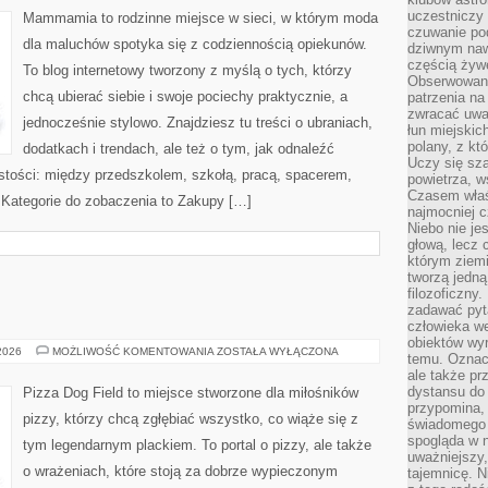
PRZERÓBKI
uczestniczy
Mammamia to rodzinne miejsce w sieci, w którym moda
czuwanie po
dla maluchów spotyka się z codziennością opiekunów.
dziwnym naw
częścią żywe
To blog internetowy tworzony z myślą o tych, którzy
Obserwowani
chcą ubierać siebie i swoje pociechy praktycznie, a
patrzenia na
zwracać uwa
jednocześnie stylowo. Znajdziesz tu treści o ubraniach,
łun miejskich
polany, z któ
dodatkach i trendach, ale też o tym, jak odnaleźć
Uczy się sz
istości: między przedszkolem, szkołą, pracą, spacerem,
powietrza, w
Czasem właś
e. Kategorie do zobaczenia to Zakupy […]
najmocniej c
Niebo nie j
głową, lecz
którym ziemi
tworzą jedną
filozoficzny
zadawać pyta
człowieka we
obiektów wyr
PIZZA
 2026
MOŻLIWOŚĆ KOMENTOWANIA
ZOSTAŁA WYŁĄCZONA
temu. Oznacz
ale także pr
dystansu do
Pizza Dog Field to miejsce stworzone dla miłośników
przypomina,
pizzy, którzy chcą zgłębiać wszystko, co wiąże się z
świadomego i
spogląda w n
tym legendarnym plackiem. To portal o pizzy, ale także
uważniejszy,
o wrażeniach, które stoją za dobrze wypieczonym
tajemnicę. 