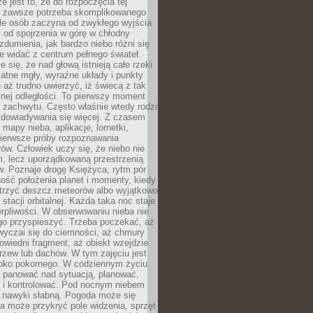
e jest to, że do rozpoczęcia tej
e zawsze potrzeba skomplikowanego
ele osób zaczyna od zwykłego wyjścia
 od spojrzenia w górę w chłodny
 zdumienia, jak bardzo niebo różni się
re widać z centrum pełnego świateł.
e się, że nad głową istnieją całe rzeki
katne mgły, wyraźne układy i punkty
e aż trudno uwierzyć, iż świecą z tak
nej odległości. To pierwszy moment
 zachwytu. Często właśnie wtedy rodzi
 dowiadywania się więcej. Z czasem
 mapy nieba, aplikacje, lornetki,
pierwsze próby rozpoznawania
ów. Człowiek uczy się, że niebo nie
m, lecz uporządkowaną przestrzenią
. Poznaje drogę Księżyca, rytm pór
ość położenia planet i momenty, kiedy
rzyć deszcz meteorów albo wyjątkowo
 stacji orbitalnej. Każda taka noc staje
ierpliwości. W obserwowaniu nieba nie
go przyspieszyć. Trzeba poczekać, aż
wyczai się do ciemności, aż chmury
owiedni fragment, aż obiekt wzejdzie
drzew lub dachów. W tym zajęciu jest
boko pokornego. W codziennym życiu
i panować nad sytuacją, planować,
 i kontrolować. Pod nocnym niebem
e nawyki słabną. Pogoda może się
a może przykryć pole widzenia, sprzęt