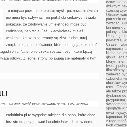
czuwanie po
I
dziwnym naw
ASTRONOMIA
częścią żywe
To miejsce powstało z prostej myśli: poznawanie świata
Obserwowani
nie musi być sztywna. Ten portal dla ciekawych świata
patrzenia na
zwracać uwa
pokazuje, że zdobywanie umiejętności może być
łun miejskich
codzienną inspiracją. Jeśli kiedykolwiek miałeś
polany, z któ
Uczy się sz
wrażenie, że szkolne tematy są zbyt trudne, tutaj
powietrza, w
Czasem właś
znajdziesz jasne omówienia, które pomagają zrozumieć
najmocniej c
agadnienia. Na stronie czeka zestaw treści, które łączą
Niebo nie j
głową, lecz
iata odkryć. Z jednej strony pojawiają się materiały o tym,
którym ziemi
tworzą jedną
filozoficzny
zadawać pyta
człowieka we
obiektów wyr
temu. Oznacz
ale także pr
LI
dystansu do
przypomina,
świadomego i
KULTURA
 2026
MOŻLIWOŚĆ KOMENTOWANIA
ZOSTAŁA WYŁĄCZONA
KOKTAJLI
spogląda w n
uważniejszy,
zrobdrinka.pl to wygodne miejsce dla osób, które chcą
tajemnicę. 
z tego radoś
bez stresu przygotować banalnie łatwe drinki w domu –
tych dziedzi