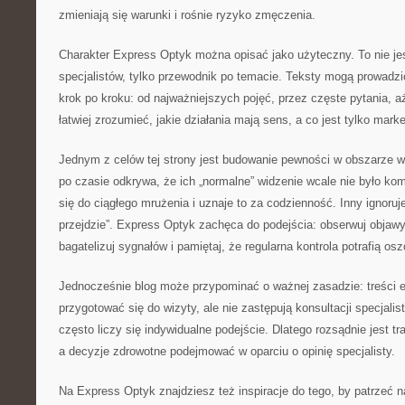
zmieniają się warunki i rośnie ryzyko zmęczenia.
Charakter Express Optyk można opisać jako użyteczny. To nie jes
specjalistów, tylko przewodnik po temacie. Teksty mogą prowadzi
krok po kroku: od najważniejszych pojęć, przez częste pytania, aż
łatwiej zrozumieć, jakie działania mają sens, a co jest tylko mar
Jednym z celów tej strony jest budowanie pewności w obszarze w
po czasie odkrywa, że ich „normalne” widzenie wcale nie było ko
się do ciągłego mrużenia i uznaje to za codzienność. Inny ignoruj
przejdzie”. Express Optyk zachęca do podejścia: obserwuj objawy,
bagatelizuj sygnałów i pamiętaj, że regularna kontrola potrafią os
Jednocześnie blog może przypominać o ważnej zasadzie: treści
przygotować się do wizyty, ale nie zastępują konsultacji specjal
często liczy się indywidualne podejście. Dlatego rozsądnie jest t
a decyzje zdrowotne podejmować w oparciu o opinię specjalisty.
Na Express Optyk znajdziesz też inspiracje do tego, by patrzeć n