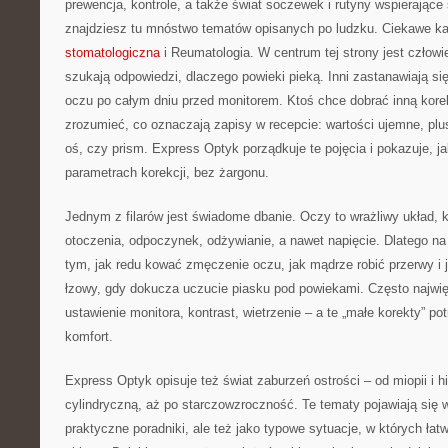
prewencja, kontrole, a także świat soczewek i rutyny wspierające
znajdziesz tu mnóstwo tematów opisanych po ludzku. Ciekawe ka
stomatologiczna
i Reumatologia. W centrum tej strony jest człowie
szukają odpowiedzi, dlaczego powieki pieką. Inni zastanawiają si
oczu po całym dniu przed monitorem. Ktoś chce dobrać inną korek
zrozumieć, co oznaczają zapisy w recepcie: wartości ujemne, pl
oś, czy prism. Express Optyk porządkuje te pojęcia i pokazuje, j
parametrach korekcji, bez żargonu.
Jednym z filarów jest świadome dbanie. Oczy to wrażliwy układ, k
otoczenia, odpoczynek, odżywianie, a nawet napięcie. Dlatego na s
tym, jak redu kować zmęczenie oczu, jak mądrze robić przerwy i 
łzowy, gdy dokucza uczucie piasku pod powiekami. Często najwię
ustawienie monitora, kontrast, wietrzenie – a te „małe korekty” po
komfort.
Express Optyk opisuje też świat zaburzeń ostrości – od miopii i h
cylindryczną, aż po starczowzroczność. Te tematy pojawiają się w
praktyczne poradniki, ale też jako typowe sytuacje, w których łat