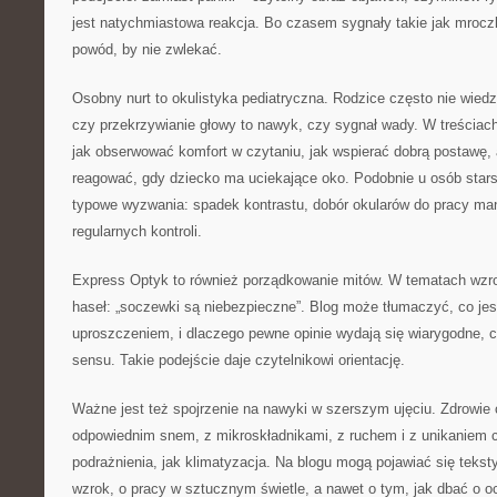
jest natychmiastowa reakcja. Bo czasem sygnały takie jak mroczk
powód, by nie zwlekać.
Osobny nurt to okulistyka pediatryczna. Rodzice często nie wied
czy przekrzywianie głowy to nawyk, czy sygnał wady. W treściach
jak obserwować komfort w czytaniu, jak wspierać dobrą postawę, 
reagować, gdy dziecko ma uciekające oko. Podobnie u osób sta
typowe wyzwania: spadek kontrastu, dobór okularów do pracy man
regularnych kontroli.
Express Optyk to również porządkowanie mitów. W tematach wz
haseł: „soczewki są niebezpieczne”. Blog może tłumaczyć, co jes
uproszczeniem, i dlaczego pewne opinie wydają się wiarygodne, 
sensu. Takie podejście daje czytelnikowi orientację.
Ważne jest też spojrzenie na nawyki w szerszym ujęciu. Zdrowie 
odpowiednim snem, z mikroskładnikami, z ruchem i z unikaniem c
podrażnienia, jak klimatyzacja. Na blogu mogą pojawiać się teksty
wzrok, o pracy w sztucznym świetle, a nawet o tym, jak dbać o o