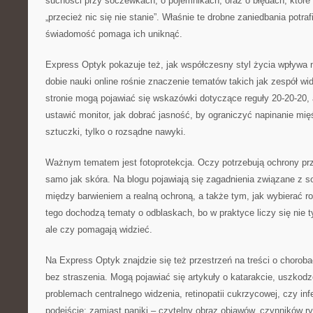
suchości przy soczewkach, o pojemnikach, oraz o błędach, które r
„przecież nic się nie stanie”. Właśnie te drobne zaniedbania potra
świadomość pomaga ich uniknąć.
Express Optyk pokazuje też, jak współczesny styl życia wpływa 
dobie nauki online rośnie znaczenie tematów takich jak zespół w
stronie mogą pojawiać się wskazówki dotyczące reguły 20-20-20, a
ustawić monitor, jak dobrać jasność, by ograniczyć napinanie mię
sztuczki, tylko o rozsądne nawyki.
Ważnym tematem jest fotoprotekcja. Oczy potrzebują ochrony pr
samo jak skóra. Na blogu pojawiają się zagadnienia związane z 
między barwieniem a realną ochroną, a także tym, jak wybierać r
tego dochodzą tematy o odblaskach, bo w praktyce liczy się nie ty
ale czy pomagają widzieć.
Na Express Optyk znajdzie się też przestrzeń na treści o chorob
bez straszenia. Mogą pojawiać się artykuły o katarakcie, uszko
problemach centralnego widzenia, retinopatii cukrzycowej, czy inf
podejście: zamiast paniki – czytelny obraz objawów, czynników ry