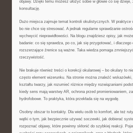
objawy. Dzięki temu możesz ułożyć sobie w głowie co się dzieje,
konsultację.
Dużo miejsca zajmuje temat kontroli okulistycznych. W praktyce 
bo nie chce się stresować. A jednak regularne sprawdzanie ostr
wychwycić nieprawidłowości. Na blogu znajdziesz opisy, jak mo
badanie: co się sprawdza, po co, jak się przygotować, i dlaczego
rozszerzające źrenice są ważne. Taka wiedza pomaga zmniejszy
rzeczywistość.
Nie brakuje również treści o korekcji okularowej – bo okulary to ni
często element wizerunku. Na stronie można znaleźć wskazówki, 
kształtu twarzy, jak rozumieć różnice między rozwiązaniami pod
kiedy sens mają warstwy AR, ochrona przed promieniowaniem, za
hydrofobowe. To praktyka, która przekłada się na wygodę.
Osobny obszar to kontakty. Dla wielu osób to komfort, ale też rut
wątki o tym, jak bezpiecznie używać soczewki, jak dobierać sys
rozpoznać objawy, które powinny skłonić do szybkiej reakcji. Poja