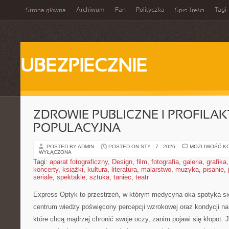
Archiwum
Fan
Polityczka
Tagi
Strona główna
Spis Treści
UBEZPIECZNIE
ZDROWIE PUBLICZNE I PROFILA
POPULACYJNA
POSTED BY ADMIN
POSTED ON STY - 7 - 2026
MOŻLIWOŚĆ K
WYŁĄCZONA
Tagi:
aparat fotograficzny
,
Design
,
film
,
fotografia
,
galeria
,
grafika
koncerty
,
książki
,
kultura
,
literatura
,
malarstwo
,
muzyka
,
pisanie
,
seriale
,
spektakle
,
sztuka
,
taniec
,
teatr
Express Optyk to przestrzeń, w którym medycyna oka spotyka si
centrum wiedzy poświęcony percepcji wzrokowej oraz kondycji na
które chcą mądrzej chronić swoje oczy, zanim pojawi się kłopot. Je