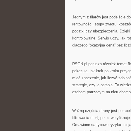
Jednym z filarów jest podejście 
rentowności, stopy zwrotu, kosztó
podatki czy ubezpieczenia. Dzięki
kontrolowalne. Serwis uczy, jak r
dlaczego “okazyjna cena” bez licz
RSGN.pl porusza również temat f
pokazuje, jak krok po kroku przy
mieć znaczenie, jak liczyć zdolno
strategię, czy ją osłabia. To wiedz
osobom patrzącym na nieruchomoś
Ważną częścią strony jest persp
filtrowania ofert, przez weryfikacj
Omawiane są typowe ryzyka: nieja