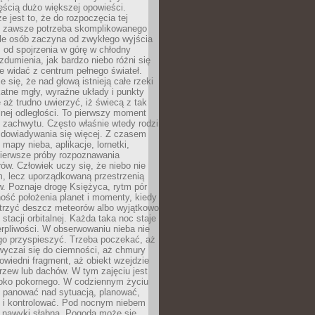
ęścią dużo większej opowieści.
e jest to, że do rozpoczęcia tej
e zawsze potrzeba skomplikowanego
ele osób zaczyna od zwykłego wyjścia
 od spojrzenia w górę w chłodny
 zdumienia, jak bardzo niebo różni się
re widać z centrum pełnego świateł.
e się, że nad głową istnieją całe rzeki
katne mgły, wyraźne układy i punkty
e aż trudno uwierzyć, iż świecą z tak
nej odległości. To pierwszy moment
 zachwytu. Często właśnie wtedy rodzi
 dowiadywania się więcej. Z czasem
 mapy nieba, aplikacje, lornetki,
pierwsze próby rozpoznawania
ów. Człowiek uczy się, że niebo nie
m, lecz uporządkowaną przestrzenią
. Poznaje drogę Księżyca, rytm pór
ość położenia planet i momenty, kiedy
rzyć deszcz meteorów albo wyjątkowo
 stacji orbitalnej. Każda taka noc staje
ierpliwości. W obserwowaniu nieba nie
go przyspieszyć. Trzeba poczekać, aż
wyczai się do ciemności, aż chmury
owiedni fragment, aż obiekt wzejdzie
drzew lub dachów. W tym zajęciu jest
boko pokornego. W codziennym życiu
i panować nad sytuacją, planować,
 i kontrolować. Pod nocnym niebem
e nawyki słabną. Pogoda może się