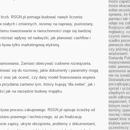
może zaparo
może okazać 
sobie wcześn
sprawia, że
do liczb. RSGN.pl pomaga budować nawyk liczenia:
pamięci tak
udaje się zo
w stałych i zmiennych, rezerwy na naprawy, pustostany,
Księżycu alb
 temu inwestowanie w nieruchomości staje się bardziej
mgławicy, c
czymś niema
ozróżniać wpływy od nadwyżki, jak planować cashflow i
rzadko pozos
b bywa tylko marketingową etykietą.
pierwsze obs
czy później 
wrażeniami.
Gwiazdę Pola
rozpoznawać
inansowania. Zamiast obiecywać cudowne rozwiązania,
robić pierws
gotować się do rozmowy, jakie dokumenty i parametry mogą
astronomii a
nie na rywal
ść oraz jak ocenić, czy dany model finansowania wspiera
Doświadczen
początkując
a przydatna zarówno tym, którzy kupują “dla siebie”, jak i
sprzęt i uczą
ci jak na narzędzie budowy majątku.
zbędnych ocz
osób odkrywa
wsparciem, 
którym możn
ektywa procesu zakupowego. RSGN.pl opisuje ścieżkę od
terminy zjaw
nocnej i rel
ę stanu prawnego i technicznego, aż po finalizację.
nawet ktoś m
klubów astr
sne zapisy, ukryte obciążenia, problemy z dokumentami,
uczestniczy