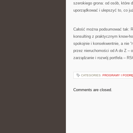
szerokiego grona: od osób, które 
uporządkować i ulepszyć to, co już
Całość można podsumować tak: RS
konsulting z praktycznym know-how
spokojnie i konsekwentnie, a nie “
przez nieruchomości od A do Z – o
zarządzanie i rozwój portfela – RS
CATEGORIES:
PROGRAMY I PODRĘ
Comments are closed.