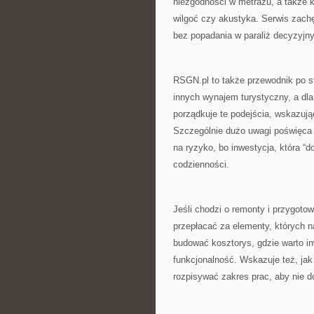
niezgodności w metrażu, a także kw
wilgoć czy akustyka. Serwis zachę
bez popadania w paraliż decyzyjny
RSGN.pl to także przewodnik po st
innych wynajem turystyczny, a dla 
porządkuje te podejścia, wskazując
Szczególnie dużo uwagi poświęca si
na ryzyko, bo inwestycja, która “d
codzienności.
Jeśli chodzi o remonty i przygot
przepłacać za elementy, których n
budować kosztorys, gdzie warto in
funkcjonalność. Wskazuje też, jak
rozpisywać zakres prac, aby nie 