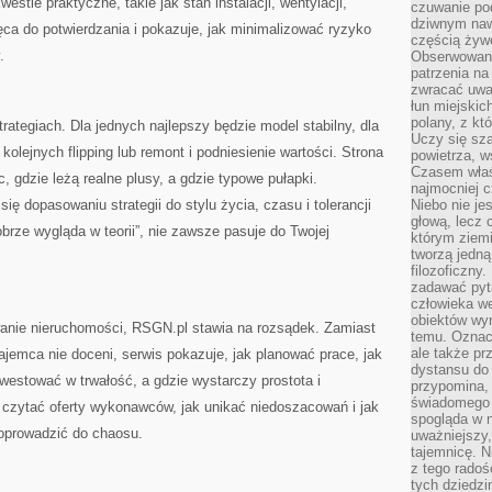
estie praktyczne, takie jak stan instalacji, wentylacji,
czuwanie po
dziwnym naw
ca do potwierdzania i pokazuje, jak minimalizować ryzyko
częścią żywe
.
Obserwowani
patrzenia na
zwracać uwa
łun miejskich
polany, z któ
rategiach. Dla jednych najlepszy będzie model stabilny, dla
Uczy się sz
kolejnych flipping lub remont i podniesienie wartości. Strona
powietrza, w
Czasem właś
, gdzie leżą realne plusy, a gdzie typowe pułapki.
najmocniej c
ę dopasowaniu strategii do stylu życia, czasu i tolerancji
Niebo nie j
głową, lecz
obrze wygląda w teorii”, nie zawsze pasuje do Twojej
którym ziemi
tworzą jedną
filozoficzny
zadawać pyta
człowieka we
obiektów wyr
owanie nieruchomości, RSGN.pl stawia na rozsądek. Zamiast
temu. Oznacz
ale także pr
ajemca nie doceni, serwis pokazuje, jak planować prace, jak
dystansu do
westować w trwałość, a gdzie wystarczy prostota i
przypomina,
świadomego i
 czytać oferty wykonawców, jak unikać niedoszacowań i jak
spogląda w n
doprowadzić do chaosu.
uważniejszy,
tajemnicę. 
z tego radoś
tych dziedzi