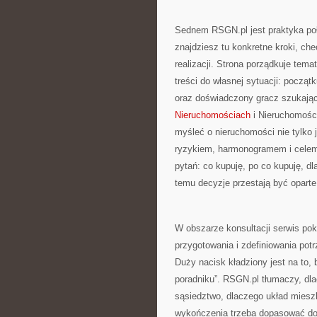
Sednem RSGN.pl jest praktyka poł
znajdziesz tu konkretne kroki, ch
realizacji. Strona porządkuje tem
treści do własnej sytuacji: począ
oraz doświadczony gracz szukając
Nieruchomościach
i Nieruchomości
myśleć o nieruchomości nie tylko j
ryzykiem, harmonogramem i celem
pytań: co kupuję, po co kupuję, dla
temu decyzje przestają być opart
W obszarze konsultacji serwis pok
przygotowania i zdefiniowania pot
Duży nacisk kładziony jest na to, 
poradniku”. RSGN.pl tłumaczy, dlac
sąsiedztwo, dlaczego układ miesz
wykończenia trzeba dopasować do