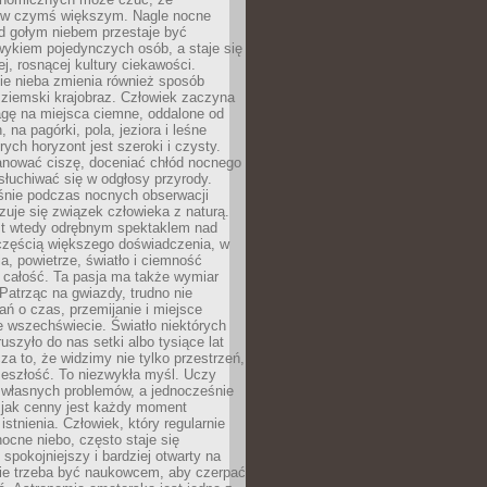
 w czymś większym. Nagle nocne
d gołym niebem przestaje być
ykiem pojedynczych osób, a staje się
j, rosnącej kultury ciekawości.
e nieba zmienia również sposób
 ziemski krajobraz. Człowiek zaczyna
gę na miejsca ciemne, oddalone od
, na pagórki, pola, jeziora i leśne
rych horyzont jest szeroki i czysty.
anować ciszę, doceniać chłód nocnego
słuchiwać się w odgłosy przyrody.
nie podczas nocnych obserwacji
zuje się związek człowieka z naturą.
est wtedy odrębnym spektaklem nad
 częścią większego doświadczenia, w
a, powietrze, światło i ciemność
 całość. Ta pasja ma także wymiar
. Patrząc na gwiazdy, trudno nie
ń o czas, przemijanie i miejsce
 wszechświecie. Światło niektórych
uszyło do nas setki albo tysiące lat
a to, że widzimy nie tylko przestrzeń,
zeszłość. To niezwykła myśl. Uczy
 własnych problemów, a jednocześnie
 jak cenny jest każdy moment
stnienia. Człowiek, który regularnie
ocne niebo, często staje się
 spokojniejszy i bardziej otwarty na
Nie trzeba być naukowcem, aby czerpać