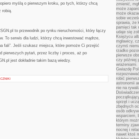
dopiero myślą o pierwszym kroku, po tych, którzy chcą
zmienić, mgł
może zaparo
 robią.
może okazać 
sobie wcześn
sprawia, że
pamięci tak
GN.pl to przewodnik po rynku nieruchomości, który łączy
udaje się zo
Księżycu alb
. To serwis dla ludzi, którzy chcą inwestować mądrze,
mgławicy, c
na fali”. Jeśli szukasz miejsca, które pomoże Ci przejść
czymś niema
rzadko pozos
d pierwszych pytań, przez liczby i proces, aż po
pierwsze obs
czy później 
GN.pl jest dokładnie takim bazą wiedzy.
wrażeniami.
Gwiazdę Pola
rozpoznawać
robić pierws
CZNIKI
astronomii a
nie na rywal
Doświadczen
początkując
sprzęt i uczą
zbędnych ocz
osób odkrywa
wsparciem, 
którym możn
terminy zjaw
nocnej i rel
nawet ktoś m
klubów astr