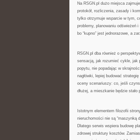
Na RSGN.pl dużo miejsca zajmuje
protokół, rozliczenia, zasady i ko
tylko otrzymuje wsparcie w tym, c
problemy, planowaniu odświeżeń i
bo “kupno” jest jednorazowe, a za
RSGN.pl dba również o perspektyw
sensacją, jak rozumieć cykle, jak
popytu, nie popadając w skrajnośc
nagłówki, lepiej budować strategi
oceny scenariuszy: co, jeśli czyns
dłużej, a mieszkanie będzie stało 
Istotnym elementem filozofii stro
nieruchomości nie są “maszynką do
Dlatego serwis wspiera budowę pla
zdrowej struktury kosztów. Zamias