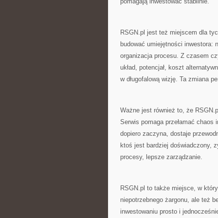
pomagają inwestować stabilnie.
RSGN.pl jest też miejscem dla tych
budować umiejętności inwestora: n
organizacja procesu. Z czasem czyt
układ, potencjał, koszt alternatyw
w długofalową wizję. Ta zmiana per
Ważne jest również to, że RSGN.pl
Serwis pomaga przełamać chaos inf
dopiero zaczyna, dostaje przewodn
ktoś jest bardziej doświadczony, z
procesy, lepsze zarządzanie.
RSGN.pl to także miejsce, w któ
niepotrzebnego żargonu, ale też b
inwestowaniu prosto i jednocześni