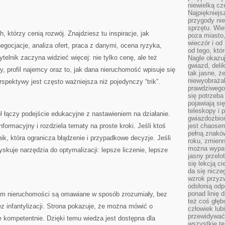
niewielką cz
Najpiękniejsz
przygody ni
sprzętu. Wi
, którzy cenią rozwój. Znajdziesz tu inspiracje, jak
poza miasto,
wieczór i od
egocjacje, analiza ofert, praca z danymi, ocena ryzyka,
od tego, któ
elnik zaczyna widzieć więcej: nie tylko cenę, ale też
Nagle okazuj
gwiazd, deli
ny, profil najemcy oraz to, jak dana nieruchomość wpisuje się
tak jasne, ż
niewyobrażal
spektywy jest często ważniejsza niż pojedynczy “trik”.
prawdziwego
się potrzeba
pojawiają się
teleskopy i 
 łączy podejście edukacyjne z nastawieniem na działanie.
gwiazdozbior
ormacyjny i rozdziela tematy na proste kroki. Jeśli ktoś
jest chaose
pełną znaków
ik, która ogranicza błądzenie i przypadkowe decyzje. Jeśli
roku, zmienn
można wypat
yskuje narzędzia do optymalizacji: lepsze liczenie, lepsze
jasny przelot
się lekcją c
da się nicze
wzrok przyz
odsłonią odp
ponad linię 
rym nieruchomości są omawiane w sposób zrozumiały, bez
też coś głę
ez infantylizacji. Strona pokazuje, że można mówić o
człowiek lub
przewidywać
e kompetentnie. Dzięki temu wiedza jest dostępna dla
wszystkie t