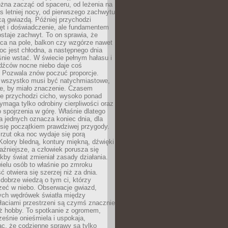
żna zacząć od spaceru, od leżenia na
 letniej nocy, od pierwszego zachwytu
cą gwiazdą. Później przychodzi
ęt i doświadczenie, ale fundamentem
staje zachwyt. To on sprawia, że
ca na pole, balkon czy wzgórze nawet
oc jest chłodna, a następnego dnia
nie wstać. W świecie pełnym hałasu i
dźców nocne niebo daje coś
 Pozwala znów poczuć proporcje.
e wszystko musi być natychmiastowe,
ne, by miało znaczenie. Czasem
ze przychodzi cicho, wysoko ponad
ymaga tylko odrobiny cierpliwości oraz
 spojrzenia w górę. Właśnie dlatego
la jednych oznacza koniec dnia, dla
 się początkiem prawdziwej przygody.
rzut oka noc wydaje się porą
Kolory bledną, kontury miękną, dźwięki
raźniejsze, a człowiek porusza się
jakby świat zmieniał zasady działania.
ielu osób to właśnie po zmroku
ć otwiera się szerzej niż za dnia.
dobrze wiedzą o tym ci, którzy
zeć w niebo. Obserwacje gwiazd,
hych wędrówek światła między
łaciami przestrzeni są czymś znacznie
ż hobby. To spotkanie z ogromem,
ześnie onieśmiela i uspokaja,
c, że codzienne sprawy są tylko