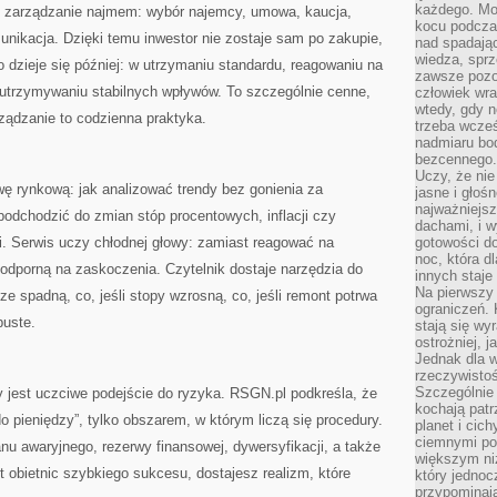
każdego. Mo
 zarządzanie najmem: wybór najemcy, umowa, kaucja,
kocu podczas
munikacja. Dzięki temu inwestor nie zostaje sam po zakupie,
nad spadają
wiedza, sprz
o dzieje się później: w utrzymaniu standardu, reagowaniu na
zawsze pozo
 utrzymywaniu stabilnych wpływów. To szczególnie cenne,
człowiek wra
wtedy, gdy n
rządzanie to codzienna praktyka.
trzeba wcześ
nadmiaru bo
bezcennego.
Uczy, że ni
ę rynkową: jak analizować trendy bez gonienia za
jasne i głoś
najważniejs
 podchodzić do zmian stóp procentowych, inflacji czy
dachami, i w
i. Serwis uczy chłodnej głowy: zamiast reagować na
gotowości do
noc, która d
ę odporną na zaskoczenia. Czytelnik dostaje narzędzia do
innych staje
Na pierwszy 
ze spadną, co, jeśli stopy wzrosną, co, jeśli remont potrwa
ograniczeń. 
puste.
stają się wy
ostrożniej, 
Jednak dla w
rzeczywistoś
Szczególnie 
ny jest uczciwe podejście do ryzyka. RSGN.pl podkreśla, że
kochają patr
 pieniędzy”, tylko obszarem, w którym liczą się procedury.
planet i cic
ciemnymi po
nu awaryjnego, rezerwy finansowej, dywersyfikacji, a także
większym ni
t obietnic szybkiego sukcesu, dostajesz realizm, które
który jednoc
przypominają