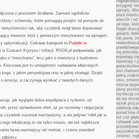
Najpiękniejsz
przygody ni
sprzętu. Wi
ączona z procesem działania. Zamiast ogólników
poza miasto,
wieczór i od
ecklisty i schematy, które pomagają przejść od pomysłu do
od tego, któ
at nieruchomości tak, aby czytelnik mógł łatwo dopasować
Nagle okazuj
gwiazd, deli
tkujący inwestor, ktoś z pierwszym mieszkaniem na wynajem
tak jasne, ż
niewyobrażal
y optymalizacji. Ciekawe kategorie to
Podatki w
prawdziwego
 w Czasach Kryzysu i Inflacji. RSGN.pl podpowiada, jak
się potrzeba
pojawiają się
ako o “mieszkaniu”, lecz jako o inwestycji z budżetem,
teleskopy i 
. Kluczowa jest tu umiejętność zadawania właściwych
gwiazdozbior
jest chaose
 kogo, z jakim perspektywą oraz w jakiej strategii. Dzięki
pełną znaków
roku, zmienn
e o emocje, a zaczynają wynikać z twardych danych.
można wypat
jasny przelot
się lekcją c
da się nicze
azuje, jak wygląda dobra współpraca z rynkiem: od
wzrok przyz
rzeb, przez sprawdzenie ofert, aż po rozmowy i negocjacje.
odsłonią odp
ponad linię 
by czytelnik rozumiał mechanizmy, a nie jedynie “robił jak w
też coś głę
człowiek lub
zego lokalizacja to nie tylko miasto, ale też najbliższe
przewidywać
kania bywa ważniejszy niż metraż, i czemu standard
wszystkie t
zmienić, mgł
 odbiorcy.