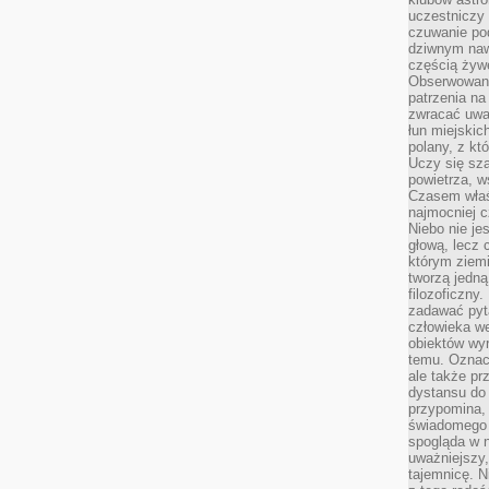
uczestniczy
czuwanie po
dziwnym naw
częścią żywe
Obserwowani
patrzenia na
zwracać uwa
łun miejskich
polany, z któ
Uczy się sz
powietrza, w
Czasem właś
najmocniej c
Niebo nie j
głową, lecz
którym ziemi
tworzą jedną
filozoficzny
zadawać pyta
człowieka we
obiektów wyr
temu. Oznacz
ale także pr
dystansu do
przypomina,
świadomego i
spogląda w n
uważniejszy,
tajemnicę. 