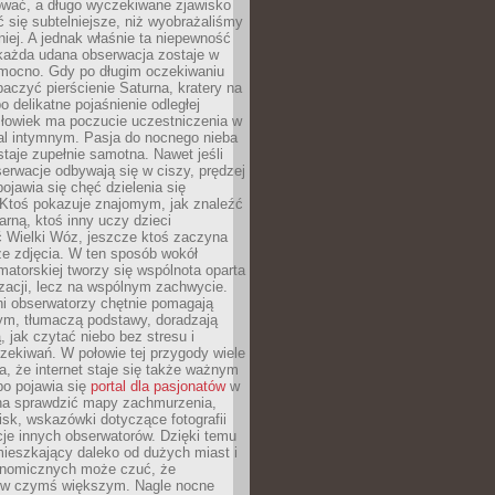
wać, a długo wyczekiwane zjawisko
się subtelniejsze, niż wyobrażaliśmy
iej. A jednak właśnie ta niepewność
 każda udana obserwacja zostaje w
 mocno. Gdy po długim oczekiwaniu
baczyć pierścienie Saturna, kratery na
o delikatne pojaśnienie odległej
złowiek ma poczucie uczestniczenia w
l intymnym. Pasja do nocnego nieba
taje zupełnie samotna. Nawet jeśli
erwacje odbywają się w ciszy, prędzej
pojawia się chęć dzielenia się
 Ktoś pokazuje znajomym, jak znaleźć
rną, ktoś inny uczy dzieci
 Wielki Wóz, jeszcze ktoś zaczyna
ze zdjęcia. W ten sposób wokół
matorskiej tworzy się wspólnota oparta
izacji, lecz na wspólnym zachwycie.
i obserwatorzy chętnie pomagają
ym, tłumaczą podstawy, doradzają
, jak czytać niebo bez stresu i
ekiwań. W połowie tej przygody wiele
, że internet staje się także ważnym
bo pojawia się
portal dla pasjonatów
w
a sprawdzić mapy zachmurzenia,
isk, wskazówki dotyczące fotografii
acje innych obserwatorów. Dzięki temu
ieszkający daleko od dużych miast i
onomicznych może czuć, że
 w czymś większym. Nagle nocne