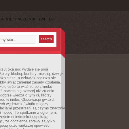
SCRIBE
FACEBOOK
TWITTER
rzut oka noc wydaje się porą
Kolory bledną, kontury miękną, dźwięki
raźniejsze, a człowiek porusza się
jakby świat zmieniał zasady działania.
ielu osób to właśnie po zmroku
ć otwiera się szerzej niż za dnia.
dobrze wiedzą o tym ci, którzy
zeć w niebo. Obserwacje gwiazd,
hych wędrówek światła między
łaciami przestrzeni są czymś znacznie
ż hobby. To spotkanie z ogromem,
ześnie onieśmiela i uspokaja,
c, że codzienne sprawy są tylko
ęścią dużo większej opowieści.