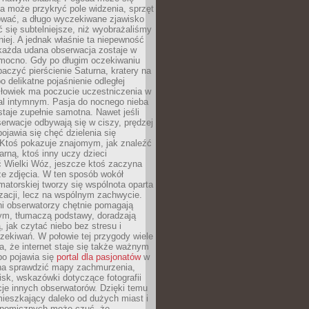
a może przykryć pole widzenia, sprzęt
wać, a długo wyczekiwane zjawisko
się subtelniejsze, niż wyobrażaliśmy
iej. A jednak właśnie ta niepewność
 każda udana obserwacja zostaje w
 mocno. Gdy po długim oczekiwaniu
baczyć pierścienie Saturna, kratery na
o delikatne pojaśnienie odległej
złowiek ma poczucie uczestniczenia w
l intymnym. Pasja do nocnego nieba
taje zupełnie samotna. Nawet jeśli
erwacje odbywają się w ciszy, prędzej
pojawia się chęć dzielenia się
 Ktoś pokazuje znajomym, jak znaleźć
rną, ktoś inny uczy dzieci
 Wielki Wóz, jeszcze ktoś zaczyna
ze zdjęcia. W ten sposób wokół
matorskiej tworzy się wspólnota oparta
izacji, lecz na wspólnym zachwycie.
i obserwatorzy chętnie pomagają
ym, tłumaczą podstawy, doradzają
, jak czytać niebo bez stresu i
ekiwań. W połowie tej przygody wiele
, że internet staje się także ważnym
bo pojawia się
portal dla pasjonatów
w
a sprawdzić mapy zachmurzenia,
isk, wskazówki dotyczące fotografii
acje innych obserwatorów. Dzięki temu
ieszkający daleko od dużych miast i
onomicznych może czuć, że