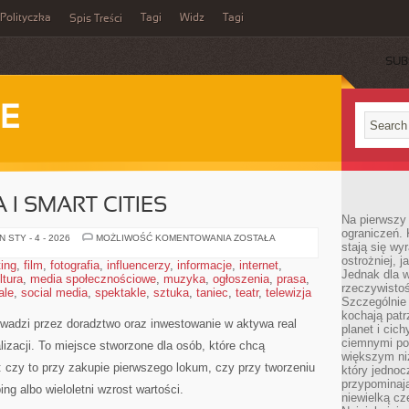
Polityczka
Tagi
Widz
Tagi
Spis Treści
SUB
IE
 I SMART CITIES
Na pierwszy 
ograniczeń. 
ZIELONE
 STY - 4 - 2026
MOŻLIWOŚĆ KOMENTOWANIA
ZOSTAŁA
stają się wy
OSIEDLA
I
ostrożniej, 
ting
,
film
,
fotografia
,
influencerzy
,
informacje
,
internet
,
SMART
Jednak dla w
ltura
,
media społecznościowe
,
muzyka
,
ogłoszenia
CITIES
,
prasa
,
rzeczywistoś
ale
,
social media
,
spektakle
,
sztuka
,
taniec
,
teatr
,
telewizja
Szczególnie 
kochają patr
owadzi przez doradztwo oraz inwestowanie w aktywa real
planet i cic
ciemnymi po
lizacji. To miejsce stworzone dla osób, które chcą
większym ni
czy to przy zakupie pierwszego lokum, czy przy tworzeniu
który jednoc
przypominają
ng albo wieloletni wzrost wartości.
niewielką cz