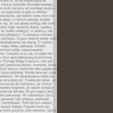
e jest to, że do rozpoczęcia tej
e zawsze potrzeba skomplikowanego
ele osób zaczyna od zwykłego wyjścia
 od spojrzenia w górę w chłodny
 zdumienia, jak bardzo niebo różni się
re widać z centrum pełnego świateł.
e się, że nad głową istnieją całe rzeki
katne mgły, wyraźne układy i punkty
e aż trudno uwierzyć, iż świecą z tak
nej odległości. To pierwszy moment
 zachwytu. Często właśnie wtedy rodzi
 dowiadywania się więcej. Z czasem
 mapy nieba, aplikacje, lornetki,
pierwsze próby rozpoznawania
ów. Człowiek uczy się, że niebo nie
m, lecz uporządkowaną przestrzenią
. Poznaje drogę Księżyca, rytm pór
ość położenia planet i momenty, kiedy
rzyć deszcz meteorów albo wyjątkowo
 stacji orbitalnej. Każda taka noc staje
ierpliwości. W obserwowaniu nieba nie
go przyspieszyć. Trzeba poczekać, aż
wyczai się do ciemności, aż chmury
owiedni fragment, aż obiekt wzejdzie
drzew lub dachów. W tym zajęciu jest
boko pokornego. W codziennym życiu
i panować nad sytuacją, planować,
 i kontrolować. Pod nocnym niebem
e nawyki słabną. Pogoda może się
a może przykryć pole widzenia, sprzęt