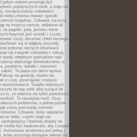
d gołym niebem przestaje być
ykiem pojedynczych osób, a staje się
j, rosnącej kultury ciekawości.
e nieba zmienia również sposób
 ziemski krajobraz. Człowiek zaczyna
gę na miejsca ciemne, oddalone od
, na pagórki, pola, jeziora i leśne
rych horyzont jest szeroki i czysty.
anować ciszę, doceniać chłód nocnego
słuchiwać się w odgłosy przyrody.
nie podczas nocnych obserwacji
zuje się związek człowieka z naturą.
est wtedy odrębnym spektaklem nad
 częścią większego doświadczenia, w
a, powietrze, światło i ciemność
 całość. Ta pasja ma także wymiar
. Patrząc na gwiazdy, trudno nie
ń o czas, przemijanie i miejsce
 wszechświecie. Światło niektórych
uszyło do nas setki albo tysiące lat
a to, że widzimy nie tylko przestrzeń,
zeszłość. To niezwykła myśl. Uczy
 własnych problemów, a jednocześnie
 jak cenny jest każdy moment
stnienia. Człowiek, który regularnie
ocne niebo, często staje się
 spokojniejszy i bardziej otwarty na
Nie trzeba być naukowcem, aby czerpać
ć. Astronomia amatorska jest jedną z
n, które pozostają dostępne niemal dla