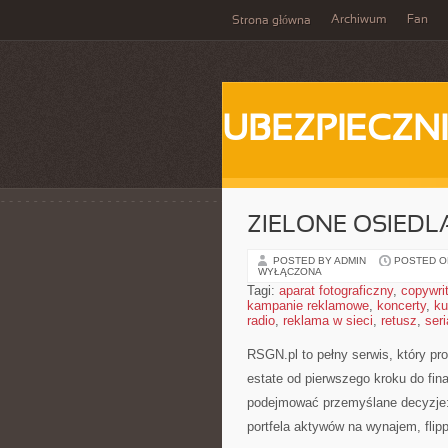
Archiwum
Fan
Strona główna
UBEZPIECZN
ZIELONE OSIEDLA
POSTED BY ADMIN
POSTED ON
WYŁĄCZONA
Tagi:
aparat fotograficzny
,
copywri
kampanie reklamowe
,
koncerty
,
ku
radio
,
reklama w sieci
,
retusz
,
seri
RSGN.pl to pełny serwis, który pr
estate od pierwszego kroku do fina
podejmować przemyślane decyzje: 
portfela aktywów na wynajem, flippi