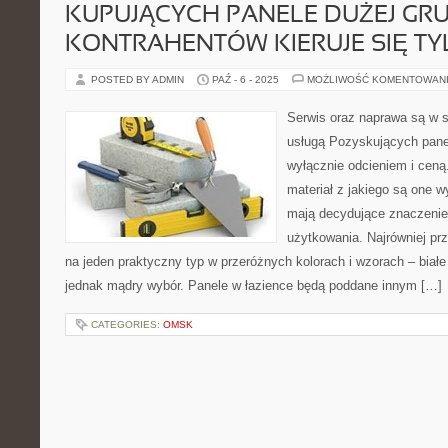
KUPUJĄCYCH PANELE DUŻEJ GR
KONTRAHENTÓW KIERUJE SIĘ T
POSTED BY ADMIN
PAŹ - 6 - 2025
MOŻLIWOŚĆ KOMENTOWAN
Serwis oraz naprawa są w 
usługą Pozyskujących panele
wyłącznie odcieniem i ceną.
materiał z jakiego są one 
mają decydujące znaczenie 
użytkowania. Najrówniej pr
na jeden praktyczny typ w przeróżnych kolorach i wzorach – białe l
jednak mądry wybór. Panele w łazience będą poddane innym […]
CATEGORIES:
OMSK