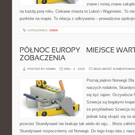
znane i mniej znane zakątki
na każdą porę roku. Ciekawe miasta to Luboń i Wągrowiec. To nie 
punktów na mapie. To relacja z odkrywania – prowadzona spokojn
CATEGORIES:
OMSK
PÓŁNOC EUROPY – MIEJSCE WAR
ZOBACZENIA
POSTED BY ADMIN
GRU - 2 - 2025
MOŻLIWOŚĆ KOMENTOWAN
Poznaj piękno Norwegii Dla
naszych rodaków, Skandyn
się być rajem. Oczywiście 
Szwecja są bogatymi krajami
że przykładowo Szwecja ma
jednak tutaj skupić się na 
przecież Skandynawii nie brakuje tak wiele do raju… Może załóż
Skandynawii rozpoczniemy od Norwegii. Do tego kraju lata z nasz