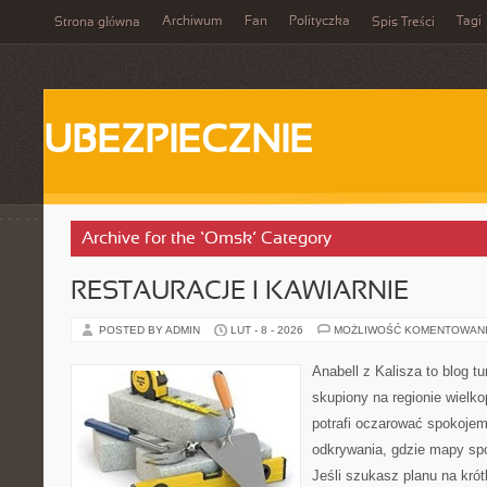
Archiwum
Fan
Polityczka
Tagi
Strona główna
Spis Treści
UBEZPIECZNIE
Archive for the ‘Omsk’ Category
RESTAURACJE I KAWIARNIE
POSTED BY ADMIN
LUT - 8 - 2026
MOŻLIWOŚĆ KOMENTOWAN
Anabell z Kalisza to blog t
skupiony na regionie wielko
potrafi oczarować spokojem
odkrywania, gdzie mapy spo
Jeśli szukasz planu na kró