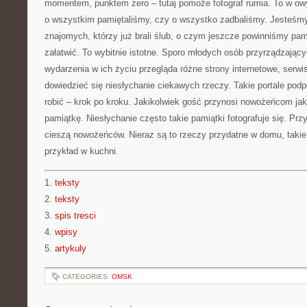
momentem, punktem zero – tutaj pomoże fotograf rumia. To w ow
o wszystkim pamiętaliśmy, czy o wszystko zadbaliśmy. Jesteśmy
znajomych, którzy już brali ślub, o czym jeszcze powinniśmy pa
załatwić. To wybitnie istotne. Sporo młodych osób przyrządzający
wydarzenia w ich życiu przegląda różne strony internetowe, serw
dowiedzieć się niesłychanie ciekawych rzeczy. Takie portale po
robić – krok po kroku. Jakikolwiek gość przynosi nowożeńcom jak
pamiątkę. Niesłychanie często takie pamiątki fotografuje się. Pr
cieszą nowożeńców. Nieraz są to rzeczy przydatne w domu, taki
przykład w kuchni.
1.
teksty
2.
teksty
3.
spis tresci
4.
wpisy
5.
artykuly
CATEGORIES:
OMSK