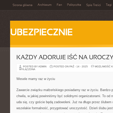
Archiwum
Fan
Polityczka
Tagi
Strona główna
Spis Treści
UBEZPIECZNIE
KAŻDY ADORUJE IŚĆ NA UROCZ
POSTED BY ADMIN
POSTED ON PAŹ - 14 - 2025
MOŻLIWOŚĆ 
WYŁĄCZONA
Wesele mamy raz w życiu
Zawarcie związku małżeńskiego posiadamy raz w życiu. Bardzo 
chwila, w jakiej powinniśmy być solidnymi organizatorami. To od 
uda się, czy goście będą zadowoleni. Już na długo przez ślube
wszelakie formalność, przygotować uroczystość. Dzień ślubu je