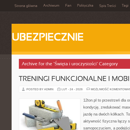
Archiwum
Fan
Polityczka
Tagi
Strona główna
Spis Treści
UBEZPIECZNIE
Archive for the ‘Święta i uroczystości’ Category
TRENINGI FUNKCJONALNE I MOB
POSTED BY ADMIN
LUT - 24 - 2026
MOŻLIWOŚĆ KOMENTOWA
12ton.pl to przestrzeń dla 
kondycję, zredukować masę 
jazdę na dwóch kółkach. To
aktywność fizyczna łączy s
samopoczuciem, a podejście