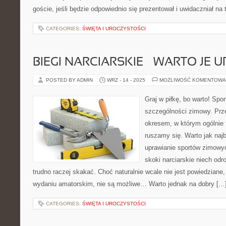
goście, jeśli będzie odpowiednio się prezentował i uwidaczniał na 
CATEGORIES:
ŚWIĘTA I UROCZYSTOŚCI
BIEGI NARCIARSKIE – WARTO JE 
POSTED BY ADMIN
WRZ - 14 - 2025
MOŻLIWOŚĆ KOMENTOWA
Graj w piłkę, bo warto! Spo
szczególności zimowy. Prz
okresem, w którym ogólnie 
ruszamy się. Warto jak najb
uprawianie sportów zimowy
skoki narciarskie niech od
trudno raczej skakać. Choć naturalnie wcale nie jest powiedziane, 
wydaniu amatorskim, nie są możliwe… Warto jednak na dobry […
CATEGORIES:
ŚWIĘTA I UROCZYSTOŚCI