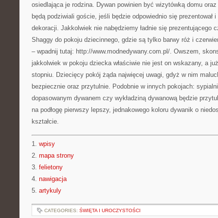
osiedlająca je rodzina. Dywan powinien być wizytówką domu oraz
będą podziwiali goście, jeśli będzie odpowiednio się prezentował i
dekoracji. Jakkolwiek nie nabędziemy ładnie się prezentującego
Shaggy do pokoju dziecinnego, gdzie są tylko barwy róż i czerwi
– wpadnij tutaj: http://www.modnedywany.com.pl/. Owszem, skons
jakkolwiek w pokoju dziecka właściwie nie jest on wskazany, a ju
stopniu. Dziecięcy pokój żąda najwięcej uwagi, gdyż w nim malu
bezpiecznie oraz przytulnie. Podobnie w innych pokojach: sypialn
dopasowanym dywanem czy wykładziną dywanową będzie przytuln
na podłogę pierwszy lepszy, jednakowego koloru dywanik o niedo
kształcie.
1.
wpisy
2.
mapa strony
3.
felietony
4.
nawigacja
5.
artykuly
CATEGORIES:
ŚWIĘTA I UROCZYSTOŚCI