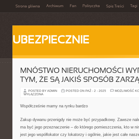
Archiwum
Fan
Polityczka
Tagi
Strona główna
Spis Treści
UBEZPIECZNIE
MNÓSTWO NIERUCHOMOŚCI WYR
TYM, ŻE SĄ JAKIŚ SPOSÓB ZAR
POSTED BY ADMIN
POSTED ON PAŹ - 2 - 2025
MOŻLIWOŚĆ K
WYŁĄCZONA
Współcześnie mamy na rynku bardzo
Zakup dywanu przenigdy nie może być przypadkowy. Zawsze należ
ma być jego przeznaczenie – do którego pomieszczenia, kto w nim
jest jego współlokator czy lokatorzy i ogólnie, jakie jest całe na