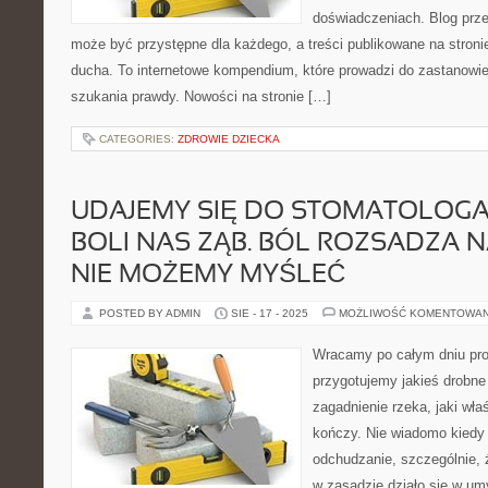
doświadczeniach. Blog prze
może być przystępne dla każdego, a treści publikowane na stron
ducha. To internetowe kompendium, które prowadzi do zastanowi
szukania prawdy. Nowości na stronie […]
CATEGORIES:
ZDROWIE DZIECKA
UDAJEMY SIĘ DO STOMATOLOG
BOLI NAS ZĄB. BÓL ROZSADZA 
NIE MOŻEMY MYŚLEĆ
POSTED BY ADMIN
SIE - 17 - 2025
MOŻLIWOŚĆ KOMENTOWA
Wracamy po całym dniu prof
przygotujemy jakieś drobne
zagadnienie rzeka, jaki wła
kończy. Nie wiadomo kiedy 
odchudzanie, szczególnie,
w zasadzie działo się w um