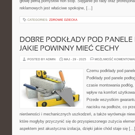
głowę pełną pomysłów non stop. Sięganie po rady oraz profesjonal
reklamowych jest właściwe spokojne, […]
CATEGORIES:
ZDROWIE DZIECKA
DOBRE PODKŁADY POD PANELE
JAKIE POWINNY MIEĆ CECHY
POSTED BY ADMIN
MAJ - 29 - 2025
MOŻLIWOŚĆ KOMENTOWA
Czemu podkłady pod panele
Podkłady pod panele podło
czasie montowania podłóg,
wpływ na komfort użytkowani
Przede wszystkim gwarantu
nacisku na podłoże, co prz
nierówności i mechanicznych uszkodzeń, a także wyrównuje niewie
które mogłyby przyczynić się do przyspieszonego zużycia elem
aspektem jest akustyczna izolacja, dzięki jakie chód staje się […