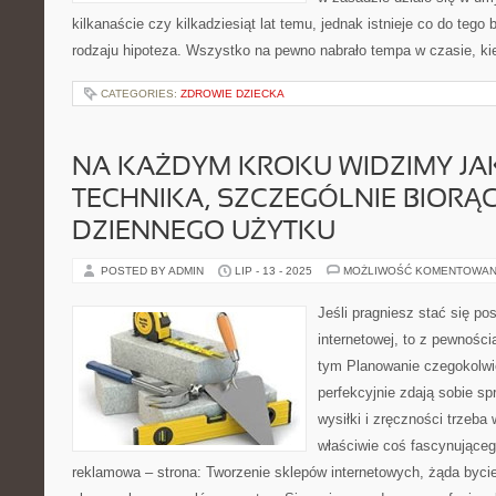
kilkanaście czy kilkadziesiąt lat temu, jednak istnieje co do teg
rodzaju hipoteza. Wszystko na pewno nabrało tempa w czasie, ki
CATEGORIES:
ZDROWIE DZIECKA
NA KAŻDYM KROKU WIDZIMY JA
TECHNIKA, SZCZEGÓLNIE BIORĄ
DZIENNEGO UŻYTKU
POSTED BY ADMIN
LIP - 13 - 2025
MOŻLIWOŚĆ KOMENTOWAN
Jeśli pragniesz stać się p
internetowej, to z pewnośc
tym Planowanie czegokolwi
perfekcyjnie zdają sobie spr
wysiłki i zręczności trzeba
właściwie coś fascynujące
reklamowa – strona: Tworzenie sklepów internetowych, żąda byci