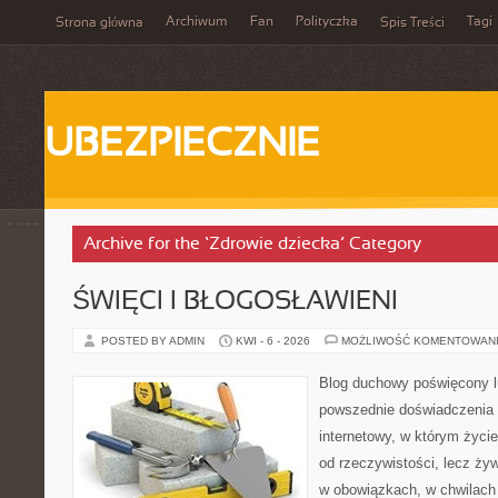
Archiwum
Fan
Polityczka
Tagi
Strona główna
Spis Treści
UBEZPIECZNIE
Archive for the ‘Zdrowie dziecka’ Category
ŚWIĘCI I BŁOGOSŁAWIENI
POSTED BY ADMIN
KWI - 6 - 2026
MOŻLIWOŚĆ KOMENTOWAN
Blog duchowy poświęcony lu
powszednie doświadczenia 
internetowy, w którym życie 
od rzeczywistości, lecz ży
w obowiązkach, w chwilach