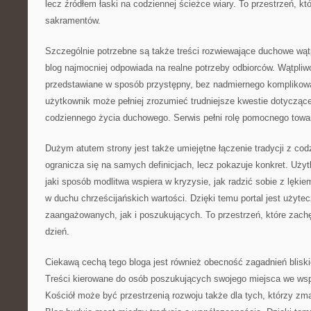
lecz źródłem łaski na codziennej ścieżce wiary. To przestrzeń, k
sakramentów.
Szczególnie potrzebne są także treści rozwiewające duchowe wątpl
blog najmocniej odpowiada na realne potrzeby odbiorców. Wątpliwo
przedstawiane w sposób przystępny, bez nadmiernego komplikowa
użytkownik może pełniej zrozumieć trudniejsze kwestie dotycząc
codziennego życia duchowego. Serwis pełni rolę pomocnego towa
Dużym atutem strony jest także umiejętne łączenie tradycji z cod
ogranicza się na samych definicjach, lecz pokazuje konkret. Uż
jaki sposób modlitwa wspiera w kryzysie, jak radzić sobie z lękiem
w duchu chrześcijańskich wartości. Dzięki temu portal jest użyte
zaangażowanych, jak i poszukujących. To przestrzeń, które zach
dzień.
Ciekawą cechą tego bloga jest również obecność zagadnień blis
Treści kierowane do osób poszukujących swojego miejsca we wsp
Kościół może być przestrzenią rozwoju także dla tych, którzy zma