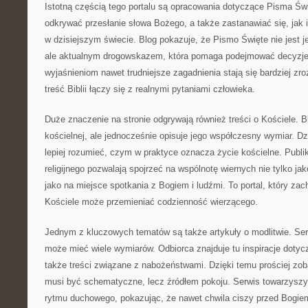
Istotną częścią tego portalu są opracowania dotyczące Pisma Św
odkrywać przesłanie słowa Bożego, a także zastanawiać się, jak i
w dzisiejszym świecie. Blog pokazuje, że Pismo Święte nie jest
ale aktualnym drogowskazem, która pomaga podejmować decyzje
wyjaśnieniom nawet trudniejsze zagadnienia stają się bardziej zro
treść Biblii łączy się z realnymi pytaniami człowieka.
Duże znaczenie na stronie odgrywają również treści o Kościele. Bl
kościelnej, ale jednocześnie opisuje jego współczesny wymiar. D
lepiej rozumieć, czym w praktyce oznacza życie kościelne. Publi
religijnego pozwalają spojrzeć na wspólnotę wiernych nie tylko jak
jako na miejsce spotkania z Bogiem i ludźmi. To portal, który za
Kościele może przemieniać codzienność wierzącego.
Jednym z kluczowych tematów są także artykuły o modlitwie. Ser
może mieć wiele wymiarów. Odbiorca znajduje tu inspiracje dotyc
także treści związane z nabożeństwami. Dzięki temu prościej zo
musi być schematyczne, lecz źródłem pokoju. Serwis towarzysz
rytmu duchowego, pokazując, że nawet chwila ciszy przed Bogi