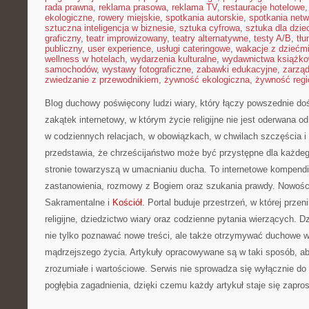
rada prawna
,
reklama prasowa
,
reklama TV
,
restauracje hotelowe
ekologiczne
,
rowery miejskie
,
spotkania autorskie
,
spotkania net
sztuczna inteligencja w biznesie
,
sztuka cyfrowa
,
sztuka dla dzie
graficzny
,
teatr improwizowany
,
teatry alternatywne
,
testy A/B
,
tł
publiczny
,
user experience
,
usługi cateringowe
,
wakacje z dziećm
wellness w hotelach
,
wydarzenia kulturalne
,
wydawnictwa książk
samochodów
,
wystawy fotograficzne
,
zabawki edukacyjne
,
zarzą
zwiedzanie z przewodnikiem
,
żywność ekologiczna
,
żywność regi
Blog duchowy poświęcony ludzi wiary, który łączy powszednie do
zakątek internetowy, w którym życie religijne nie jest oderwana o
w codziennych relacjach, w obowiązkach, w chwilach szczęścia i
przedstawia, że chrześcijaństwo może być przystępne dla każdeg
stronie towarzyszą w umacnianiu ducha. To internetowe kompendi
zastanowienia, rozmowy z Bogiem oraz szukania prawdy. Nowości
Sakramentalne i
Kościół
. Portal buduje przestrzeń, w której przen
religijne, dziedzictwo wiary oraz codzienne pytania wierzących. D
nie tylko poznawać nowe treści, ale także otrzymywać duchowe w
mądrzejszego życia. Artykuły opracowywane są w taki sposób, a
zrozumiałe i wartościowe. Serwis nie sprowadza się wyłącznie do
pogłębia zagadnienia, dzięki czemu każdy artykuł staje się zapros