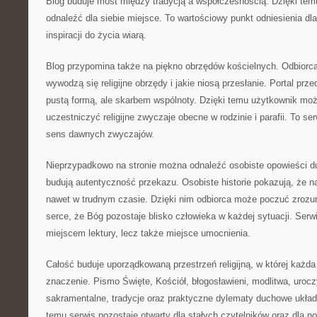
Blog buduje most między tradycją a współczesnością. Dzięki te
odnaleźć dla siebie miejsce. To wartościowy punkt odniesienia dla
inspiracji do życia wiarą.
Blog przypomina także na piękno obrzędów kościelnych. Odbiorc
wywodzą się religijne obrzędy i jakie niosą przesłanie. Portal prze
pustą formą, ale skarbem wspólnoty. Dzięki temu użytkownik moż
uczestniczyć religijne zwyczaje obecne w rodzinie i parafii. To s
sens dawnych zwyczajów.
Nieprzypadkowo na stronie można odnaleźć osobiste opowieści du
budują autentyczność przekazu. Osobiste historie pokazują, że n
nawet w trudnym czasie. Dzięki nim odbiorca może poczuć zrozu
serce, że Bóg pozostaje blisko człowieka w każdej sytuacji. Serwis
miejscem lektury, lecz także miejsce umocnienia.
Całość buduje uporządkowaną przestrzeń religijną, w której każd
znaczenie. Pismo Święte, Kościół, błogosławieni, modlitwa, urocz
sakramentalne, tradycje oraz praktyczne dylematy duchowe układa
temu serwis pozostaje otwarty dla stałych czytelników oraz dla n