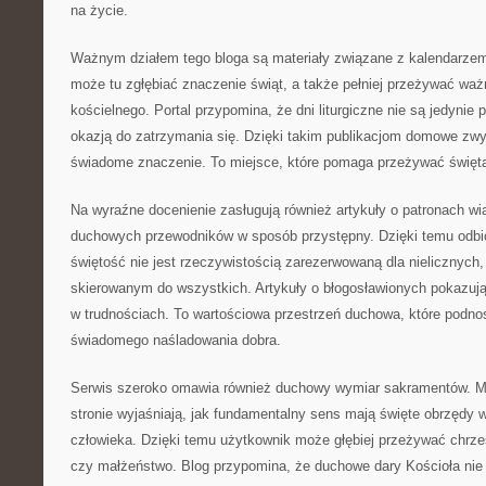
na życie.
Ważnym działem tego bloga są materiały związane z kalendarzem
może tu zgłębiać znaczenie świąt, a także pełniej przeżywać w
kościelnego. Portal przypomina, że dni liturgiczne nie są jedynie
okazją do zatrzymania się. Dzięki takim publikacjom domowe zwy
świadome znaczenie. To miejsce, które pomaga przeżywać święta 
Na wyraźne docenienie zasługują również artykuły o patronach wi
duchowych przewodników w sposób przystępny. Dzięki temu odbi
świętość nie jest rzeczywistością zarezerwowaną dla nielicznych
skierowanym do wszystkich. Artykuły o błogosławionych pokazuj
w trudnościach. To wartościowa przestrzeń duchowa, które podnos
świadomego naśladowania dobra.
Serwis szeroko omawia również duchowy wymiar sakramentów. Ma
stronie wyjaśniają, jak fundamentalny sens mają święte obrzędy
człowieka. Dzięki temu użytkownik może głębiej przeżywać chrze
czy małżeństwo. Blog przypomina, że duchowe dary Kościoła nie 