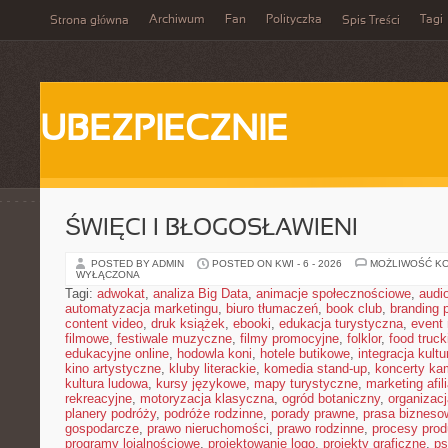
Archiwum
Fan
Polityczka
Tagi
Strona główna
Spis Treści
UBEZPIECZNIE
ŚWIĘCI I BŁOGOSŁAWIENI
POSTED BY ADMIN
POSTED ON KWI - 6 - 2026
MOŻLIWOŚĆ K
WYŁĄCZONA
Tagi:
adwokat
,
analiza Big Data
,
animacje społecznościowe
,
audi
automatyzacja marketingu
,
biuro tłumaczeń
,
book club
,
branding 
content video
,
druk książek
,
ebooki
,
edukacja turystyczna
,
event
filmowe
,
festiwale muzyczne
,
filmy promocyjne
,
folklor
,
food truck
edukacyjne online
,
hodowla koni
,
hotele butikowe
,
integracja kult
kino artystyczne
,
kluby literackie
,
komedia stand-up
,
koncerty ka
kultura ludowa
,
kursy językowe
,
mapy turystyczne
,
marketing afil
rekreacyjne
,
motoryzacja klasyczna
,
ogród botaniczny
,
organizac
planery podróży
,
podróże rodzinne
,
porady prawne
,
prasa bizneso
gospodarcze
,
prawo nieruchomości
,
prawo rodzinne
,
procesy prod
programy lojalnościowe
,
projektowanie logo
,
projekty graficzne
,
ps