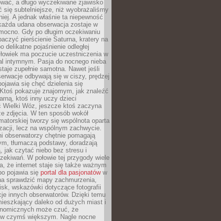
wać, a długo wyczekiwane zjawisko
się subtelniejsze, niż wyobrażaliśmy
iej. A jednak właśnie ta niepewność
 każda udana obserwacja zostaje w
 mocno. Gdy po długim oczekiwaniu
baczyć pierścienie Saturna, kratery na
o delikatne pojaśnienie odległej
złowiek ma poczucie uczestniczenia w
l intymnym. Pasja do nocnego nieba
taje zupełnie samotna. Nawet jeśli
erwacje odbywają się w ciszy, prędzej
pojawia się chęć dzielenia się
 Ktoś pokazuje znajomym, jak znaleźć
rną, ktoś inny uczy dzieci
 Wielki Wóz, jeszcze ktoś zaczyna
ze zdjęcia. W ten sposób wokół
matorskiej tworzy się wspólnota oparta
izacji, lecz na wspólnym zachwycie.
i obserwatorzy chętnie pomagają
ym, tłumaczą podstawy, doradzają
, jak czytać niebo bez stresu i
ekiwań. W połowie tej przygody wiele
, że internet staje się także ważnym
bo pojawia się
portal dla pasjonatów
w
a sprawdzić mapy zachmurzenia,
isk, wskazówki dotyczące fotografii
acje innych obserwatorów. Dzięki temu
ieszkający daleko od dużych miast i
onomicznych może czuć, że
 w czymś większym. Nagle nocne