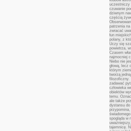
uczestniczy
czuwanie po
dziwnym naw
częścią żywe
Obserwowani
patrzenia na
zwracać uwa
łun miejskich
polany, z któ
Uczy się sz
powietrza, w
Czasem właś
najmocniej c
Niebo nie j
głową, lecz
którym ziemi
tworzą jedną
filozoficzny
zadawać pyta
człowieka we
obiektów wyr
temu. Oznacz
ale także pr
dystansu do
przypomina,
świadomego i
spogląda w n
uważniejszy,
tajemnicę. 