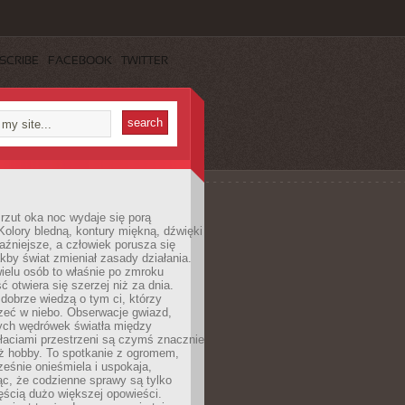
SCRIBE
FACEBOOK
TWITTER
rzut oka noc wydaje się porą
Kolory bledną, kontury miękną, dźwięki
raźniejsze, a człowiek porusza się
jakby świat zmieniał zasady działania.
ielu osób to właśnie po zmroku
ć otwiera się szerzej niż za dnia.
dobrze wiedzą o tym ci, którzy
zeć w niebo. Obserwacje gwiazd,
hych wędrówek światła między
łaciami przestrzeni są czymś znacznie
ż hobby. To spotkanie z ogromem,
ześnie onieśmiela i uspokaja,
c, że codzienne sprawy są tylko
ęścią dużo większej opowieści.