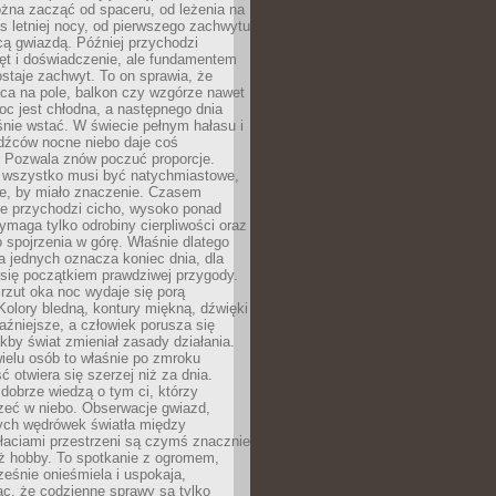
żna zacząć od spaceru, od leżenia na
 letniej nocy, od pierwszego zachwytu
cą gwiazdą. Później przychodzi
ęt i doświadczenie, ale fundamentem
staje zachwyt. To on sprawia, że
ca na pole, balkon czy wzgórze nawet
oc jest chłodna, a następnego dnia
nie wstać. W świecie pełnym hałasu i
dźców nocne niebo daje coś
 Pozwala znów poczuć proporcje.
e wszystko musi być natychmiastowe,
ne, by miało znaczenie. Czasem
ze przychodzi cicho, wysoko ponad
ymaga tylko odrobiny cierpliwości oraz
 spojrzenia w górę. Właśnie dlatego
la jednych oznacza koniec dnia, dla
 się początkiem prawdziwej przygody.
rzut oka noc wydaje się porą
Kolory bledną, kontury miękną, dźwięki
raźniejsze, a człowiek porusza się
jakby świat zmieniał zasady działania.
ielu osób to właśnie po zmroku
ć otwiera się szerzej niż za dnia.
dobrze wiedzą o tym ci, którzy
zeć w niebo. Obserwacje gwiazd,
hych wędrówek światła między
łaciami przestrzeni są czymś znacznie
ż hobby. To spotkanie z ogromem,
ześnie onieśmiela i uspokaja,
c, że codzienne sprawy są tylko