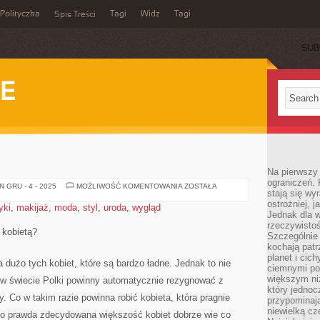
Polityczka
Tagi
Widz
Tagi
Spis Treści
SUB
IE
Na pierwszy 
ograniczeń. 
MODA
 GRU - 4 - 2025
MOŻLIWOŚĆ KOMENTOWANIA
ZOSTAŁA
stają się wy
ostrożniej, 
yki
,
makijaż
,
moda
,
styl
,
uroda
,
wygląd
Jednak dla w
rzeczywistoś
 kobietą?
Szczególnie 
kochają patr
planet i cic
dużo tych kobiet, które są bardzo ładne. Jednak to nie
ciemnymi po
większym ni
j w świecie Polki powinny automatycznie rezygnować z
który jednoc
. Co w takim razie powinna robić kobieta, która pragnie
przypominają
niewielką cz
Co prawda zdecydowana większość kobiet dobrze wie co