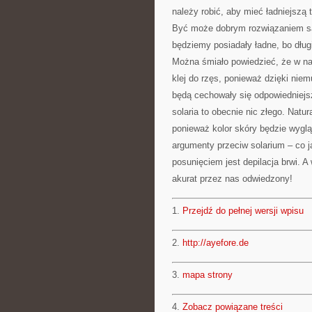
należy robić, aby mieć ładniejszą
Być może dobrym rozwiązaniem są
będziemy posiadały ładne, bo dług
Można śmiało powiedzieć, że w n
klej do rzęs, ponieważ dzięki ni
będą cechowały się odpowiedniej
solaria to obecnie nic złego. Natu
ponieważ kolor skóry będzie wyglą
argumenty przeciw solarium – co j
posunięciem jest depilacja brwi. 
akurat przez nas odwiedzony!
1.
Przejdź do pełnej wersji wpisu
2.
http://ayefore.de
3.
mapa strony
4.
Zobacz powiązane treści