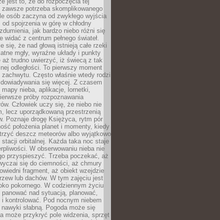
e jest to, że do rozpoczęcia tej
e zawsze potrzeba skomplikowanego
ele osób zaczyna od zwykłego wyjścia
 od spojrzenia w górę w chłodny
 zdumienia, jak bardzo niebo różni się
re widać z centrum pełnego świateł.
e się, że nad głową istnieją całe rzeki
katne mgły, wyraźne układy i punkty
e aż trudno uwierzyć, iż świecą z tak
nej odległości. To pierwszy moment
 zachwytu. Często właśnie wtedy rodzi
 dowiadywania się więcej. Z czasem
 mapy nieba, aplikacje, lornetki,
pierwsze próby rozpoznawania
ów. Człowiek uczy się, że niebo nie
m, lecz uporządkowaną przestrzenią
. Poznaje drogę Księżyca, rytm pór
ość położenia planet i momenty, kiedy
rzyć deszcz meteorów albo wyjątkowo
 stacji orbitalnej. Każda taka noc staje
ierpliwości. W obserwowaniu nieba nie
go przyspieszyć. Trzeba poczekać, aż
wyczai się do ciemności, aż chmury
owiedni fragment, aż obiekt wzejdzie
drzew lub dachów. W tym zajęciu jest
boko pokornego. W codziennym życiu
i panować nad sytuacją, planować,
 i kontrolować. Pod nocnym niebem
e nawyki słabną. Pogoda może się
a może przykryć pole widzenia, sprzęt