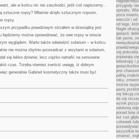
Najpiękniejsz
 twarz, ale w końcu nic nie zaszkodzi, jeśli coś napiszemy…
przygody ni
sprzętu. Wi
 sztuczne rzęsy? Właśnie dzięki sztucznym rzęsom,
poza miasto,
wieczór i od
ie rzęsy.
od tego, któ
aszym przypadku prawdziwym strzałem w dziesiątkę jest
Nagle okazuj
gwiazd, deli
emu będziemy można spowodować, że owe rzęsy w istocie
tak jasne, ż
szym wyglądem. Warto także odwiedzić solarium – w końcu
niewyobrażal
prawdziwego
ralnie nie można zbytnio przesadzać z wizytami w solarium,
się potrzeba
pojawiają się
dał się lekko dziwnie, lecz ciężko natrafić na sensowne
teleskopy i 
akiś czas. Trzeba również zwrócić uwagę, iż dobrym
gwiazdozbior
jest chaose
A więc generalnie Gabinet kosmetyczny także musi być
pełną znaków
roku, zmienn
można wypat
jasny przelot
się lekcją c
da się nicze
wzrok przyz
odsłonią odp
ponad linię 
też coś głę
człowiek lub
przewidywać
wszystkie t
zmienić, mgł