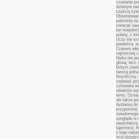
czuwanie po
dziwnym naw
częścią żywe
Obserwowani
patrzenia na
zwracać uwa
łun miejskich
polany, z któ
Uczy się sz
powietrza, w
Czasem właś
najmocniej c
Niebo nie j
głową, lecz
którym ziemi
tworzą jedną
filozoficzny
zadawać pyta
człowieka we
obiektów wyr
temu. Oznacz
ale także pr
dystansu do
przypomina,
świadomego i
spogląda w n
uważniejszy,
tajemnicę. 
z tego radoś
tych dziedzi