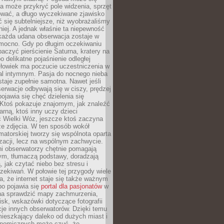
a może przykryć pole widzenia, sprzęt
wać, a długo wyczekiwane zjawisko
się subtelniejsze, niż wyobrażaliśmy
iej. A jednak właśnie ta niepewność
 każda udana obserwacja zostaje w
 mocno. Gdy po długim oczekiwaniu
baczyć pierścienie Saturna, kratery na
o delikatne pojaśnienie odległej
złowiek ma poczucie uczestniczenia w
l intymnym. Pasja do nocnego nieba
taje zupełnie samotna. Nawet jeśli
erwacje odbywają się w ciszy, prędzej
pojawia się chęć dzielenia się
 Ktoś pokazuje znajomym, jak znaleźć
rną, ktoś inny uczy dzieci
 Wielki Wóz, jeszcze ktoś zaczyna
ze zdjęcia. W ten sposób wokół
matorskiej tworzy się wspólnota oparta
izacji, lecz na wspólnym zachwycie.
i obserwatorzy chętnie pomagają
ym, tłumaczą podstawy, doradzają
, jak czytać niebo bez stresu i
ekiwań. W połowie tej przygody wiele
, że internet staje się także ważnym
bo pojawia się
portal dla pasjonatów
w
a sprawdzić mapy zachmurzenia,
isk, wskazówki dotyczące fotografii
acje innych obserwatorów. Dzięki temu
ieszkający daleko od dużych miast i
onomicznych może czuć, że