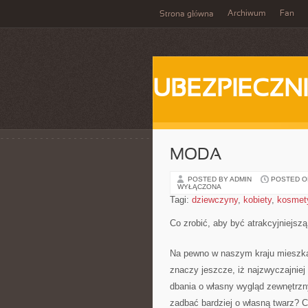
Archiwum
Fan
Strona główna
UBEZPIECZN
MODA
POSTED BY ADMIN
POSTED ON
WYŁĄCZONA
Tagi:
dziewczyny
,
kobiety
,
kosmet
Co zrobić, aby być atrakcyjniejszą
Na pewno w naszym kraju mieszka 
znaczy jeszcze, iż najzwyczajnie
dbania o własny wygląd zewnętrzny
zadbać bardziej o własną twarz? 