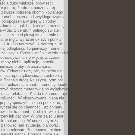
ęścią dużo większej opowieści.
e jest to, że do rozpoczęcia tej
e zawsze potrzeba skomplikowanego
ele osób zaczyna od zwykłego wyjścia
 od spojrzenia w górę w chłodny
 zdumienia, jak bardzo niebo różni się
re widać z centrum pełnego świateł.
e się, że nad głową istnieją całe rzeki
katne mgły, wyraźne układy i punkty
e aż trudno uwierzyć, iż świecą z tak
nej odległości. To pierwszy moment
 zachwytu. Często właśnie wtedy rodzi
 dowiadywania się więcej. Z czasem
 mapy nieba, aplikacje, lornetki,
pierwsze próby rozpoznawania
ów. Człowiek uczy się, że niebo nie
m, lecz uporządkowaną przestrzenią
. Poznaje drogę Księżyca, rytm pór
ość położenia planet i momenty, kiedy
rzyć deszcz meteorów albo wyjątkowo
 stacji orbitalnej. Każda taka noc staje
ierpliwości. W obserwowaniu nieba nie
go przyspieszyć. Trzeba poczekać, aż
wyczai się do ciemności, aż chmury
owiedni fragment, aż obiekt wzejdzie
drzew lub dachów. W tym zajęciu jest
boko pokornego. W codziennym życiu
i panować nad sytuacją, planować,
 i kontrolować. Pod nocnym niebem
e nawyki słabną. Pogoda może się