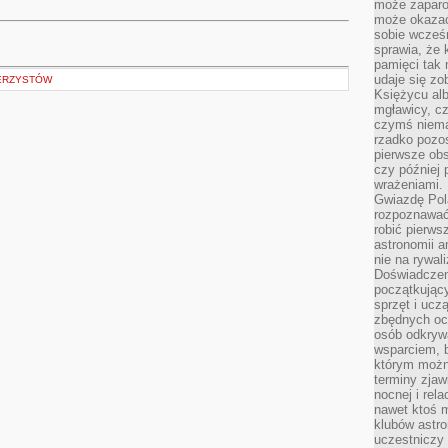
może zaparo
może okazać 
sobie wcześn
sprawia, że
pamięci tak
udaje się zo
WERZYSTÓW
Księżycu alb
mgławicy, c
czymś niema
rzadko pozos
pierwsze obs
czy później 
wrażeniami.
Gwiazdę Pola
rozpoznawać
robić pierws
astronomii a
nie na rywal
Doświadczen
początkując
sprzęt i uczą
zbędnych ocz
osób odkrywa
wsparciem, 
którym możn
terminy zjaw
nocnej i rel
nawet ktoś m
klubów astr
uczestniczy