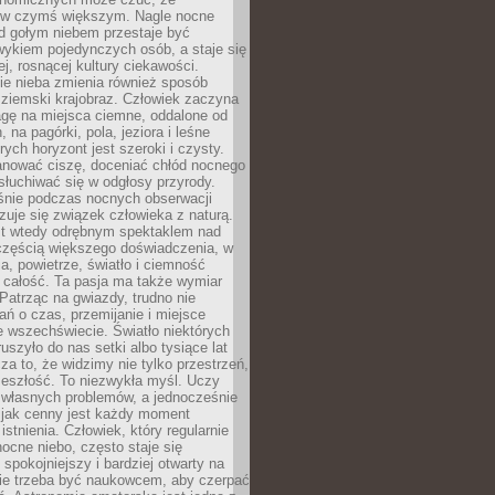
 w czymś większym. Nagle nocne
d gołym niebem przestaje być
ykiem pojedynczych osób, a staje się
j, rosnącej kultury ciekawości.
e nieba zmienia również sposób
 ziemski krajobraz. Człowiek zaczyna
gę na miejsca ciemne, oddalone od
, na pagórki, pola, jeziora i leśne
rych horyzont jest szeroki i czysty.
anować ciszę, doceniać chłód nocnego
słuchiwać się w odgłosy przyrody.
nie podczas nocnych obserwacji
zuje się związek człowieka z naturą.
est wtedy odrębnym spektaklem nad
 częścią większego doświadczenia, w
a, powietrze, światło i ciemność
 całość. Ta pasja ma także wymiar
. Patrząc na gwiazdy, trudno nie
ń o czas, przemijanie i miejsce
 wszechświecie. Światło niektórych
uszyło do nas setki albo tysiące lat
a to, że widzimy nie tylko przestrzeń,
zeszłość. To niezwykła myśl. Uczy
 własnych problemów, a jednocześnie
 jak cenny jest każdy moment
stnienia. Człowiek, który regularnie
ocne niebo, często staje się
 spokojniejszy i bardziej otwarty na
Nie trzeba być naukowcem, aby czerpać