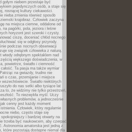
d gołym niebem przestaje być
ykiem pojedynczych osób, a staje się
j, rosnącej kultury ciekawości.
e nieba zmienia również sposób
 ziemski krajobraz. Człowiek zaczyna
gę na miejsca ciemne, oddalone od
, na pagórki, pola, jeziora i leśne
rych horyzont jest szeroki i czysty.
anować ciszę, doceniać chłód nocnego
słuchiwać się w odgłosy przyrody.
nie podczas nocnych obserwacji
zuje się związek człowieka z naturą.
est wtedy odrębnym spektaklem nad
 częścią większego doświadczenia, w
a, powietrze, światło i ciemność
 całość. Ta pasja ma także wymiar
. Patrząc na gwiazdy, trudno nie
ń o czas, przemijanie i miejsce
 wszechświecie. Światło niektórych
uszyło do nas setki albo tysiące lat
a to, że widzimy nie tylko przestrzeń,
zeszłość. To niezwykła myśl. Uczy
 własnych problemów, a jednocześnie
 jak cenny jest każdy moment
stnienia. Człowiek, który regularnie
ocne niebo, często staje się
 spokojniejszy i bardziej otwarty na
Nie trzeba być naukowcem, aby czerpać
ć. Astronomia amatorska jest jedną z
n, które pozostają dostępne niemal dla