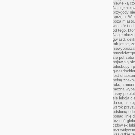
niewielką cz
Najpiękniejsz
przygody ni
sprzętu. Wi
poza miasto,
wieczór i od
od tego, któ
Nagle okazuj
gwiazd, deli
tak jasne, ż
niewyobrażal
prawdziwego
się potrzeba
pojawiają się
teleskopy i 
gwiazdozbior
jest chaose
pełną znaków
roku, zmienn
można wypat
jasny przelot
się lekcją c
da się nicze
wzrok przyz
odsłonią odp
ponad linię 
też coś głę
człowiek lub
przewidywać
wszystkie t