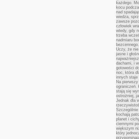
każdego. Mo
kocu podczas
nad spadają
wiedza, sprz
zawsze pozo
człowiek wra
wtedy, gdy n
trzeba wcześ
nadmiaru bo
bezcennego.
Uczy, że ni
jasne i głoś
najważniejs
dachami, i w
gotowości do
noc, która d
innych staje
Na pierwszy 
ograniczeń. 
stają się wy
ostrożniej, 
Jednak dla w
rzeczywistoś
Szczególnie 
kochają patr
planet i cic
ciemnymi po
większym ni
który jednoc
przypominają