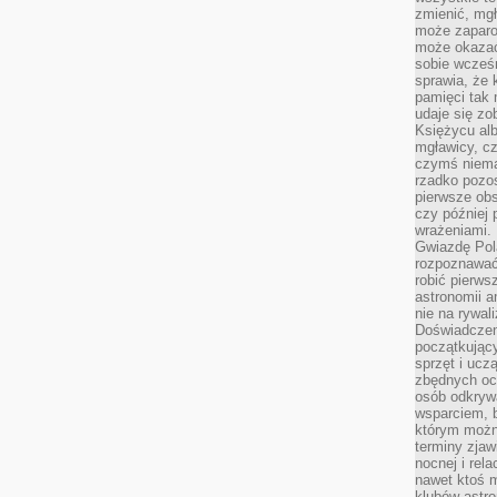
zmienić, mgł
może zaparo
może okazać 
sobie wcześn
sprawia, że
pamięci tak
udaje się zo
Księżycu alb
mgławicy, c
czymś niema
rzadko pozos
pierwsze obs
czy później 
wrażeniami.
Gwiazdę Pola
rozpoznawać
robić pierws
astronomii a
nie na rywal
Doświadczen
początkując
sprzęt i uczą
zbędnych ocz
osób odkrywa
wsparciem, 
którym możn
terminy zjaw
nocnej i rel
nawet ktoś m
klubów astr