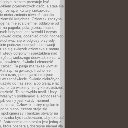
d gołym niebem przestaje być
ykiem pojedynczych osób, a staje się
j, rosnącej kultury ciekawości.
e nieba zmienia również sposób
 ziemski krajobraz. Człowiek zaczyna
gę na miejsca ciemne, oddalone od
, na pagórki, pola, jeziora i leśne
rych horyzont jest szeroki i czysty.
anować ciszę, doceniać chłód nocnego
słuchiwać się w odgłosy przyrody.
nie podczas nocnych obserwacji
zuje się związek człowieka z naturą.
est wtedy odrębnym spektaklem nad
 częścią większego doświadczenia, w
a, powietrze, światło i ciemność
 całość. Ta pasja ma także wymiar
. Patrząc na gwiazdy, trudno nie
ń o czas, przemijanie i miejsce
 wszechświecie. Światło niektórych
uszyło do nas setki albo tysiące lat
a to, że widzimy nie tylko przestrzeń,
zeszłość. To niezwykła myśl. Uczy
 własnych problemów, a jednocześnie
 jak cenny jest każdy moment
stnienia. Człowiek, który regularnie
ocne niebo, często staje się
 spokojniejszy i bardziej otwarty na
Nie trzeba być naukowcem, aby czerpać
ć. Astronomia amatorska jest jedną z
n, które pozostają dostępne niemal dla