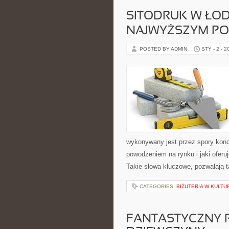
SITODRUK W ŁOD
NAJWYŻSZYM PO
POSTED BY ADMIN
STY - 2 - 2
wykonywany jest przez spory konce
powodzeniem na rynku i jaki oferu
Takie słowa kluczowe, pozwalają 
CATEGORIES:
BIŻUTERIA W KULTU
FANTASTYCZNY P