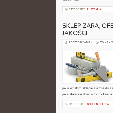
CATEGORIES:
AUSTRALIA
SKLEP ZARA, OF
JAKOŚCI
POSTED BY ADMIN
STY - 2 - 2
jakie w takim sklepie się znajdują 
jaka stara się dbać o to, by każd
CATEGORIES:
BOCHEN-CHLEBA