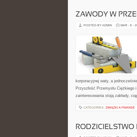
ZAWODY W PRZE
POSTED BY ADMIN
MAR - 8 - 
korporacyjnej waty, a jednocześni
Przyszłość Przemysłu Ciężkiego i
zainteresowania stoją zakłady, cią
CATEGORIES:
ZWIĄZKI A FINANSE
RODZICIELSTWO