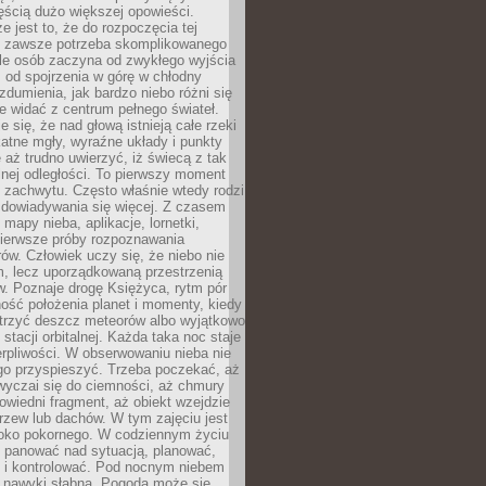
ęścią dużo większej opowieści.
e jest to, że do rozpoczęcia tej
e zawsze potrzeba skomplikowanego
ele osób zaczyna od zwykłego wyjścia
 od spojrzenia w górę w chłodny
 zdumienia, jak bardzo niebo różni się
re widać z centrum pełnego świateł.
e się, że nad głową istnieją całe rzeki
katne mgły, wyraźne układy i punkty
e aż trudno uwierzyć, iż świecą z tak
nej odległości. To pierwszy moment
 zachwytu. Często właśnie wtedy rodzi
 dowiadywania się więcej. Z czasem
 mapy nieba, aplikacje, lornetki,
pierwsze próby rozpoznawania
ów. Człowiek uczy się, że niebo nie
m, lecz uporządkowaną przestrzenią
. Poznaje drogę Księżyca, rytm pór
ość położenia planet i momenty, kiedy
rzyć deszcz meteorów albo wyjątkowo
 stacji orbitalnej. Każda taka noc staje
ierpliwości. W obserwowaniu nieba nie
go przyspieszyć. Trzeba poczekać, aż
wyczai się do ciemności, aż chmury
owiedni fragment, aż obiekt wzejdzie
drzew lub dachów. W tym zajęciu jest
boko pokornego. W codziennym życiu
i panować nad sytuacją, planować,
 i kontrolować. Pod nocnym niebem
e nawyki słabną. Pogoda może się