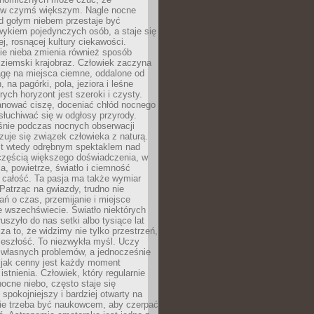
 w czymś większym. Nagle nocne
d gołym niebem przestaje być
ykiem pojedynczych osób, a staje się
j, rosnącej kultury ciekawości.
e nieba zmienia również sposób
 ziemski krajobraz. Człowiek zaczyna
gę na miejsca ciemne, oddalone od
, na pagórki, pola, jeziora i leśne
rych horyzont jest szeroki i czysty.
anować ciszę, doceniać chłód nocnego
słuchiwać się w odgłosy przyrody.
nie podczas nocnych obserwacji
zuje się związek człowieka z naturą.
est wtedy odrębnym spektaklem nad
 częścią większego doświadczenia, w
a, powietrze, światło i ciemność
 całość. Ta pasja ma także wymiar
. Patrząc na gwiazdy, trudno nie
ń o czas, przemijanie i miejsce
 wszechświecie. Światło niektórych
uszyło do nas setki albo tysiące lat
a to, że widzimy nie tylko przestrzeń,
zeszłość. To niezwykła myśl. Uczy
 własnych problemów, a jednocześnie
 jak cenny jest każdy moment
stnienia. Człowiek, który regularnie
ocne niebo, często staje się
 spokojniejszy i bardziej otwarty na
Nie trzeba być naukowcem, aby czerpać