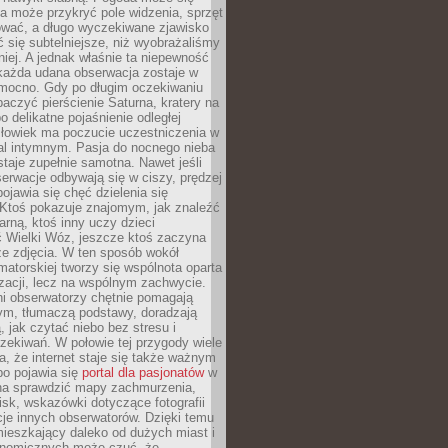
a może przykryć pole widzenia, sprzęt
wać, a długo wyczekiwane zjawisko
się subtelniejsze, niż wyobrażaliśmy
iej. A jednak właśnie ta niepewność
 każda udana obserwacja zostaje w
 mocno. Gdy po długim oczekiwaniu
baczyć pierścienie Saturna, kratery na
o delikatne pojaśnienie odległej
złowiek ma poczucie uczestniczenia w
l intymnym. Pasja do nocnego nieba
taje zupełnie samotna. Nawet jeśli
erwacje odbywają się w ciszy, prędzej
pojawia się chęć dzielenia się
 Ktoś pokazuje znajomym, jak znaleźć
rną, ktoś inny uczy dzieci
 Wielki Wóz, jeszcze ktoś zaczyna
ze zdjęcia. W ten sposób wokół
matorskiej tworzy się wspólnota oparta
izacji, lecz na wspólnym zachwycie.
i obserwatorzy chętnie pomagają
ym, tłumaczą podstawy, doradzają
, jak czytać niebo bez stresu i
ekiwań. W połowie tej przygody wiele
, że internet staje się także ważnym
bo pojawia się
portal dla pasjonatów
w
a sprawdzić mapy zachmurzenia,
isk, wskazówki dotyczące fotografii
acje innych obserwatorów. Dzięki temu
ieszkający daleko od dużych miast i
onomicznych może czuć, że