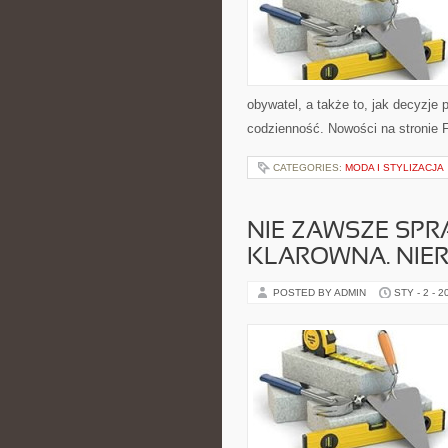
obywatel, a także to, jak decyzje
codzienność. Nowości na stronie F
CATEGORIES:
MODA I STYLIZACJA
NIE ZAWSZE SPR
KLAROWNA. NIE
POSTED BY ADMIN
STY - 2 - 2