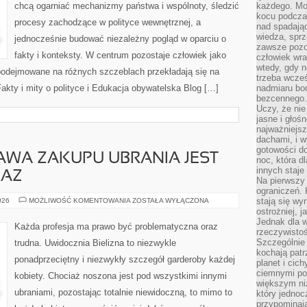
chcą ogarniać mechanizmy państwa i wspólnoty, śledzić
każdego. Mo
kocu podczas
procesy zachodzące w polityce wewnętrznej, a
nad spadają
wiedza, sprz
jednocześnie budować niezależny pogląd w oparciu o
zawsze pozo
fakty i konteksty. W centrum pozostaje człowiek jako
człowiek wra
wtedy, gdy n
 podejmowane na różnych szczeblach przekładają się na
trzeba wcześ
akty i mity o polityce i Edukacja obywatelska Blog […]
nadmiaru bo
bezcennego.
Uczy, że ni
jasne i głoś
najważniejs
dachami, i w
gotowości do
AWA ZAKUPU UBRANIA JEST
noc, która d
innych staje
RAZ
Na pierwszy 
ograniczeń. 
NIE
stają się wy
026
MOŻLIWOŚĆ KOMENTOWANIA
ZOSTAŁA WYŁĄCZONA
ZAWSZE
ostrożniej, 
SPRAWA
Jednak dla w
ZAKUPU
Każda profesja ma prawo być problematyczna oraz
UBRANIA
rzeczywistoś
JEST
Szczególnie 
trudna. Uwidocznia Bielizna to niezwykle
KLAROWNA.
kochają patr
NIERAZ
ponadprzeciętny i niezwykły szczegół garderoby każdej
planet i cic
ciemnymi po
kobiety. Chociaż noszona jest pod wszystkimi innymi
większym ni
ubraniami, pozostając totalnie niewidoczną, to mimo to
który jednoc
przypominają