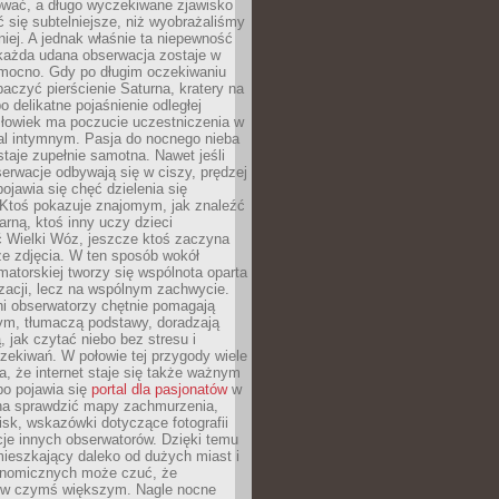
wać, a długo wyczekiwane zjawisko
się subtelniejsze, niż wyobrażaliśmy
iej. A jednak właśnie ta niepewność
 każda udana obserwacja zostaje w
 mocno. Gdy po długim oczekiwaniu
baczyć pierścienie Saturna, kratery na
o delikatne pojaśnienie odległej
złowiek ma poczucie uczestniczenia w
l intymnym. Pasja do nocnego nieba
taje zupełnie samotna. Nawet jeśli
erwacje odbywają się w ciszy, prędzej
pojawia się chęć dzielenia się
 Ktoś pokazuje znajomym, jak znaleźć
rną, ktoś inny uczy dzieci
 Wielki Wóz, jeszcze ktoś zaczyna
ze zdjęcia. W ten sposób wokół
matorskiej tworzy się wspólnota oparta
izacji, lecz na wspólnym zachwycie.
i obserwatorzy chętnie pomagają
ym, tłumaczą podstawy, doradzają
, jak czytać niebo bez stresu i
ekiwań. W połowie tej przygody wiele
, że internet staje się także ważnym
bo pojawia się
portal dla pasjonatów
w
a sprawdzić mapy zachmurzenia,
isk, wskazówki dotyczące fotografii
acje innych obserwatorów. Dzięki temu
ieszkający daleko od dużych miast i
onomicznych może czuć, że
 w czymś większym. Nagle nocne