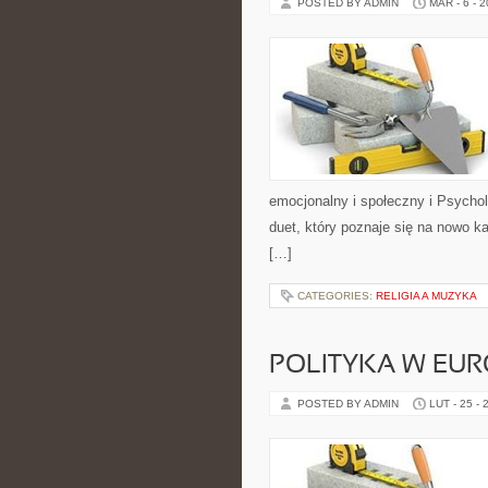
POSTED BY ADMIN
MAR - 6 - 
emocjonalny i społeczny i Psychol
duet, który poznaje się na nowo 
[…]
CATEGORIES:
RELIGIA A MUZYKA
POLITYKA W EUR
POSTED BY ADMIN
LUT - 25 - 