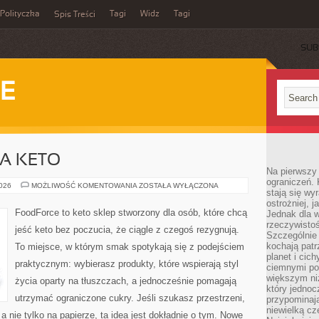
Polityczka
Tagi
Widz
Tagi
Spis Treści
SUB
IE
A KETO
Na pierwszy 
ograniczeń. 
ODCHUDZANIE
2026
MOŻLIWOŚĆ KOMENTOWANIA
ZOSTAŁA WYŁĄCZONA
stają się wy
NA
KETO
ostrożniej, 
FoodForce to keto sklep stworzony dla osób, które chcą
Jednak dla w
rzeczywistoś
jeść keto bez poczucia, że ciągle z czegoś rezygnują.
Szczególnie 
kochają patr
To miejsce, w którym smak spotykają się z podejściem
planet i cic
praktycznym: wybierasz produkty, które wspierają styl
ciemnymi po
większym ni
życia oparty na tłuszczach, a jednocześnie pomagają
który jednoc
utrzymać ograniczone cukry. Jeśli szukasz przestrzeni,
przypominają
niewielką cz
 a nie tylko na papierze, ta idea jest dokładnie o tym. Nowe