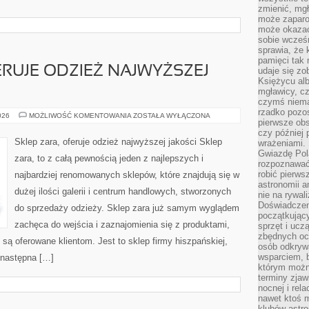
zmienić, mgł
może zaparo
może okazać 
sobie wcześn
sprawia, że
pamięci tak
ERUJE ODZIEŻ NAJWYŻSZEJ
udaje się zo
Księżycu alb
mgławicy, c
czymś niema
rzadko pozos
SKLEP
026
MOŻLIWOŚĆ KOMENTOWANIA
ZOSTAŁA WYŁĄCZONA
pierwsze obs
ZARA,
OFERUJE
czy później 
ODZIEŻ
Sklep zara, oferuje odzież najwyższej jakości Sklep
wrażeniami.
NAJWYŻSZEJ
Gwiazdę Pola
JAKOŚCI
zara, to z całą pewnością jeden z najlepszych i
rozpoznawać
robić pierws
najbardziej renomowanych sklepów, które znajdują się w
astronomii a
dużej ilości galerii i centrum handlowych, stworzonych
nie na rywal
Doświadczen
do sprzedaży odzieży. Sklep zara już samym wyglądem
początkując
zachęca do wejścia i zaznajomienia się z produktami,
sprzęt i uczą
zbędnych ocz
i są oferowane klientom. Jest to sklep firmy hiszpańskiej,
osób odkrywa
wsparciem, 
a następna […]
którym możn
terminy zjaw
nocnej i rel
nawet ktoś m
klubów astr