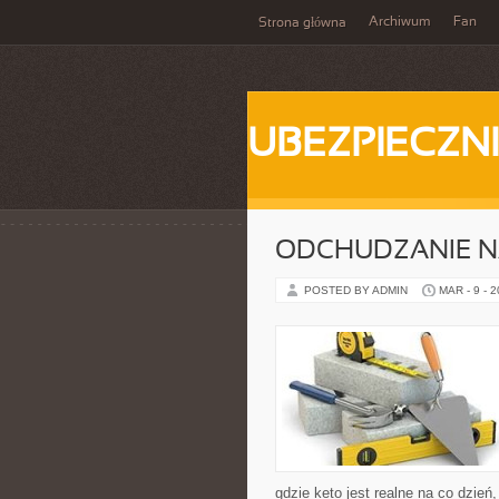
Archiwum
Fan
Strona główna
UBEZPIECZN
ODCHUDZANIE N
POSTED BY ADMIN
MAR - 9 - 
gdzie keto jest realne na co dzień,