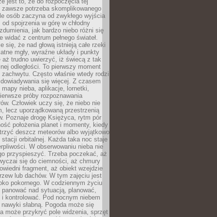
e jest to, że do rozpoczęcia tej
e zawsze potrzeba skomplikowanego
ele osób zaczyna od zwykłego wyjścia
 od spojrzenia w górę w chłodny
 zdumienia, jak bardzo niebo różni się
re widać z centrum pełnego świateł.
e się, że nad głową istnieją całe rzeki
katne mgły, wyraźne układy i punkty
e aż trudno uwierzyć, iż świecą z tak
nej odległości. To pierwszy moment
 zachwytu. Często właśnie wtedy rodzi
 dowiadywania się więcej. Z czasem
 mapy nieba, aplikacje, lornetki,
pierwsze próby rozpoznawania
ów. Człowiek uczy się, że niebo nie
m, lecz uporządkowaną przestrzenią
. Poznaje drogę Księżyca, rytm pór
ość położenia planet i momenty, kiedy
rzyć deszcz meteorów albo wyjątkowo
 stacji orbitalnej. Każda taka noc staje
ierpliwości. W obserwowaniu nieba nie
go przyspieszyć. Trzeba poczekać, aż
wyczai się do ciemności, aż chmury
owiedni fragment, aż obiekt wzejdzie
drzew lub dachów. W tym zajęciu jest
boko pokornego. W codziennym życiu
i panować nad sytuacją, planować,
 i kontrolować. Pod nocnym niebem
e nawyki słabną. Pogoda może się
a może przykryć pole widzenia, sprzęt