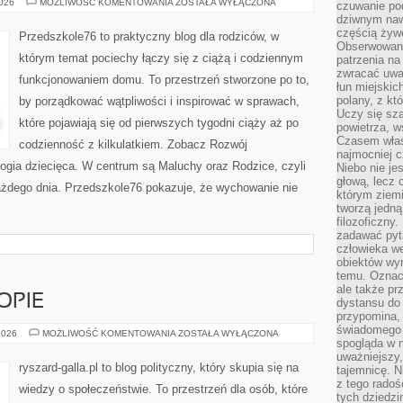
RODZICIELSTWO
2026
MOŻLIWOŚĆ KOMENTOWANIA
ZOSTAŁA WYŁĄCZONA
czuwanie po
I
dziwnym naw
WYCHOWANIE
częścią żywe
Przedszkole76 to praktyczny blog dla rodziców, w
Obserwowani
którym temat pociechy łączy się z ciążą i codziennym
patrzenia na
zwracać uwa
funkcjonowaniem domu. To przestrzeń stworzone po to,
łun miejskich
polany, z któ
by porządkować wątpliwości i inspirować w sprawach,
Uczy się sz
które pojawiają się od pierwszych tygodni ciąży aż po
powietrza, w
Czasem właś
codzienność z kilkulatkiem. Zobacz Rozwój
najmocniej c
ogia dziecięca. W centrum są Maluchy oraz Rodzice, czyli
Niebo nie j
głową, lecz
każdego dnia. Przedszkole76 pokazuje, że wychowanie nie
którym ziemi
tworzą jedną
filozoficzny
zadawać pyta
człowieka we
obiektów wyr
temu. Oznacz
ale także pr
OPIE
dystansu do
przypomina,
świadomego i
POLITYKA
2026
MOŻLIWOŚĆ KOMENTOWANIA
ZOSTAŁA WYŁĄCZONA
spogląda w n
W
EUROPIE
uważniejszy,
ryszard-galla.pl to blog polityczny, który skupia się na
tajemnicę. 
z tego radoś
wiedzy o społeczeństwie. To przestrzeń dla osób, które
tych dziedzi