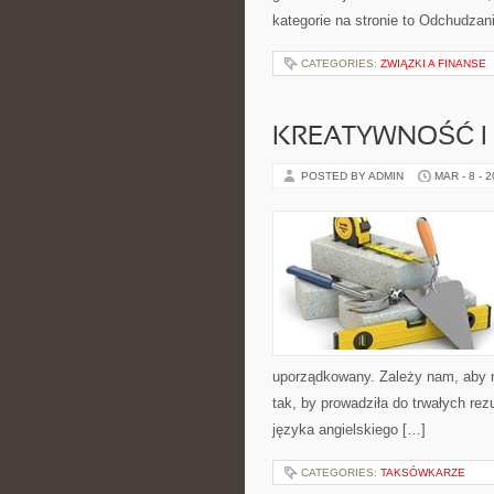
kategorie na stronie to Odchudzan
CATEGORIES:
ZWIĄZKI A FINANSE
KREATYWNOŚĆ I
POSTED BY ADMIN
MAR - 8 - 
uporządkowany. Zależy nam, aby n
tak, by prowadziła do trwałych rez
języka angielskiego […]
CATEGORIES:
TAKSÓWKARZE