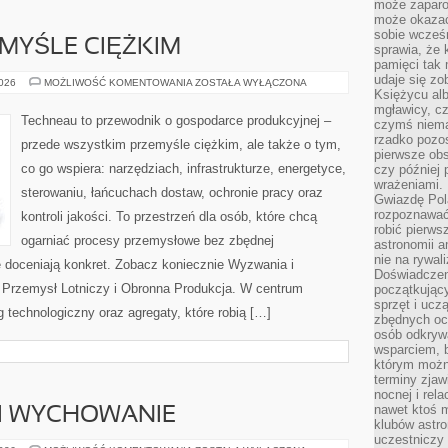
może zaparo
może okazać 
sobie wcześn
MYŚLE CIĘŻKIM
sprawia, że
pamięci tak
udaje się zo
ZAWODY
2026
MOŻLIWOŚĆ KOMENTOWANIA
ZOSTAŁA WYŁĄCZONA
W
Księżycu alb
PRZEMYŚLE
mgławicy, c
CIĘŻKIM
Techneau to przewodnik o gospodarce produkcyjnej –
czymś niema
rzadko pozos
przede wszystkim przemyśle ciężkim, ale także o tym,
pierwsze obs
co go wspiera: narzędziach, infrastrukturze, energetyce,
czy później 
wrażeniami.
sterowaniu, łańcuchach dostaw, ochronie pracy oraz
Gwiazdę Pola
rozpoznawać
kontroli jakości. To przestrzeń dla osób, które chcą
robić pierws
ogarniać procesy przemysłowe bez zbędnej
astronomii a
nie na rywal
e doceniają konkret. Zobacz koniecznie Wyzwania i
Doświadczen
 Przemysł Lotniczy i Obronna Produkcja. W centrum
początkując
sprzęt i uczą
g technologiczny oraz agregaty, które robią […]
zbędnych ocz
osób odkrywa
wsparciem, 
którym możn
terminy zjaw
nocnej i rel
nawet ktoś m
 I WYCHOWANIE
klubów astr
uczestniczy