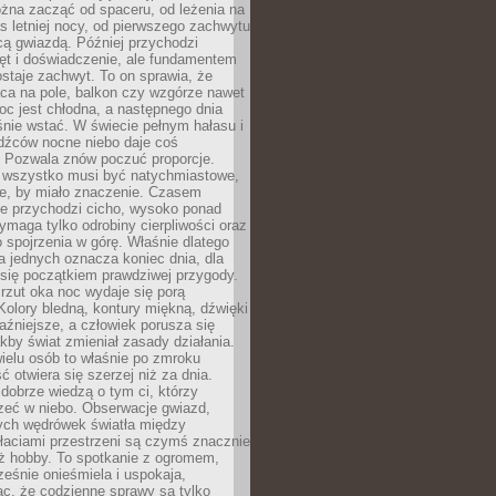
żna zacząć od spaceru, od leżenia na
 letniej nocy, od pierwszego zachwytu
cą gwiazdą. Później przychodzi
ęt i doświadczenie, ale fundamentem
staje zachwyt. To on sprawia, że
ca na pole, balkon czy wzgórze nawet
oc jest chłodna, a następnego dnia
nie wstać. W świecie pełnym hałasu i
dźców nocne niebo daje coś
 Pozwala znów poczuć proporcje.
e wszystko musi być natychmiastowe,
ne, by miało znaczenie. Czasem
ze przychodzi cicho, wysoko ponad
ymaga tylko odrobiny cierpliwości oraz
 spojrzenia w górę. Właśnie dlatego
la jednych oznacza koniec dnia, dla
 się początkiem prawdziwej przygody.
rzut oka noc wydaje się porą
Kolory bledną, kontury miękną, dźwięki
raźniejsze, a człowiek porusza się
jakby świat zmieniał zasady działania.
ielu osób to właśnie po zmroku
ć otwiera się szerzej niż za dnia.
dobrze wiedzą o tym ci, którzy
zeć w niebo. Obserwacje gwiazd,
hych wędrówek światła między
łaciami przestrzeni są czymś znacznie
ż hobby. To spotkanie z ogromem,
ześnie onieśmiela i uspokaja,
c, że codzienne sprawy są tylko