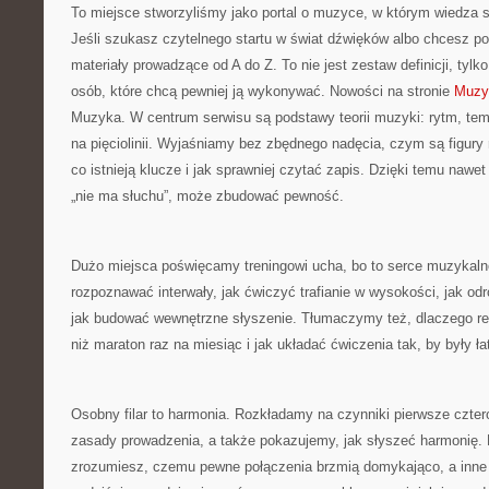
To miejsce stworzyliśmy jako portal o muzyce, w którym wiedza s
Jeśli szukasz czytelnego startu w świat dźwięków albo chcesz pou
materiały prowadzące od A do Z. To nie jest zestaw definicji, tylk
osób, które chcą pewniej ją wykonywać. Nowości na stronie
Muzy
Muzyka. W centrum serwisu są podstawy teorii muzyki: rytm, temp
na pięciolinii. Wyjaśniamy bez zbędnego nadęcia, czym są figury r
co istnieją klucze i jak sprawniej czytać zapis. Dzięki temu nawet
„nie ma słuchu”, może zbudować pewność.
Dużo miejsca poświęcamy treningowi ucha, bo to serce muzykaln
rozpoznawać interwały, jak ćwiczyć trafianie w wysokości, jak od
jak budować wewnętrzne słyszenie. Tłumaczymy też, dlaczego re
niż maraton raz na miesiąc i jak układać ćwiczenia tak, by były ł
Osobny filar to harmonia. Rozkładamy na czynniki pierwsze czte
zasady prowadzenia, a także pokazujemy, jak słyszeć harmonię. D
zrozumiesz, czemu pewne połączenia brzmią domykająco, a inne 