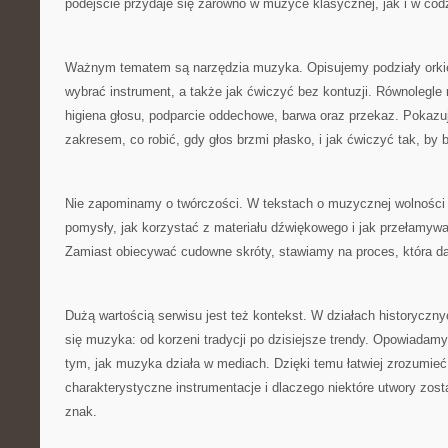
podejście przydaje się zarówno w muzyce klasycznej, jak i w c
Ważnym tematem są narzędzia muzyka. Opisujemy podziały orkie
wybrać instrument, a także jak ćwiczyć bez kontuzji. Równolegle
higiena głosu, podparcie oddechowe, barwa oraz przekaz. Pokazu
zakresem, co robić, gdy głos brzmi płasko, i jak ćwiczyć tak, by b
Nie zapominamy o twórczości. W tekstach o muzycznej wolnośc
pomysły, jak korzystać z materiału dźwiękowego i jak przełamyw
Zamiast obiecywać cudowne skróty, stawiamy na proces, która da
Dużą wartością serwisu jest też kontekst. W działach historyczny
się muzyka: od korzeni tradycji po dzisiejsze trendy. Opowiadam
tym, jak muzyka działa w mediach. Dzięki temu łatwiej zrozumieć,
charakterystyczne instrumentacje i dlaczego niektóre utwory zos
znak.