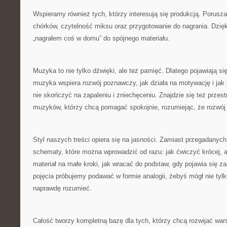
Wspieramy również tych, którzy interesują się produkcją. Porus
chórków, czytelność miksu oraz przygotowanie do nagrania. Dzięki
„nagrałem coś w domu” do spójnego materiału.
Muzyka to nie tylko dźwięki, ale też pamięć. Dlatego pojawiają się
muzyka wspiera rozwój poznawczy, jak działa na motywację i jak
nie skończyć na zapaleniu i zniechęceniu. Znajdzie się też przes
muzyków, którzy chcą pomagać spokojnie, rozumiejąc, że rozwój t
Styl naszych treści opiera się na jasności. Zamiast przegadany
schematy, które można wprowadzić od razu: jak ćwiczyć krócej, al
materiał na małe kroki, jak wracać do podstaw, gdy pojawia się za
pojęcia próbujemy podawać w formie analogii, żebyś mógł nie tylk
naprawdę rozumieć.
Całość tworzy kompletną bazę dla tych, którzy chcą rozwijać wars