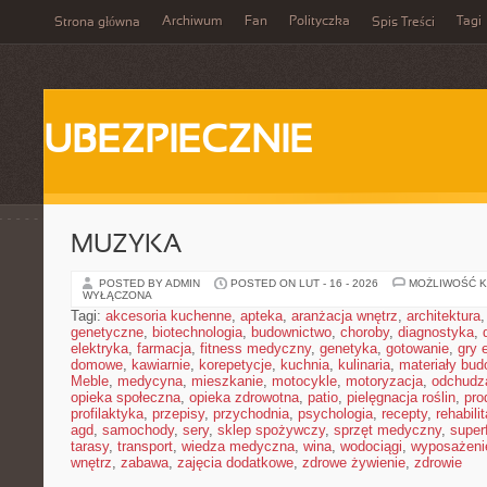
Archiwum
Fan
Polityczka
Tagi
Strona główna
Spis Treści
UBEZPIECZNIE
MUZYKA
POSTED BY ADMIN
POSTED ON LUT - 16 - 2026
MOŻLIWOŚĆ 
WYŁĄCZONA
Tagi:
akcesoria kuchenne
,
apteka
,
aranżacja wnętrz
,
architektura
genetyczne
,
biotechnologia
,
budownictwo
,
choroby
,
diagnostyka
,
elektryka
,
farmacja
,
fitness medyczny
,
genetyka
,
gotowanie
,
gry 
domowe
,
kawiarnie
,
korepetycje
,
kuchnia
,
kulinaria
,
materiały bud
Meble
,
medycyna
,
mieszkanie
,
motocykle
,
motoryzacja
,
odchudz
opieka społeczna
,
opieka zdrowotna
,
patio
,
pielęgnacja roślin
,
pro
profilaktyka
,
przepisy
,
przychodnia
,
psychologia
,
recepty
,
rehabili
agd
,
samochody
,
sery
,
sklep spożywczy
,
sprzęt medyczny
,
super
tarasy
,
transport
,
wiedza medyczna
,
wina
,
wodociągi
,
wyposażeni
wnętrz
,
zabawa
,
zajęcia dodatkowe
,
zdrowe żywienie
,
zdrowie