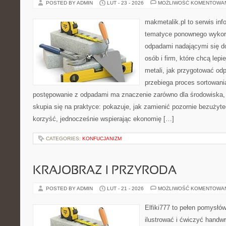
POSTED BY ADMIN
LUT - 23 - 2026
MOŻLIWOŚĆ KOMENTOWA
makmetalik.pl to serwis in
tematyce ponownego wykorz
odpadami nadającymi się d
osób i firm, które chcą lepi
metali, jak przygotować od
przebiega proces sortowani
postępowanie z odpadami ma znaczenie zarówno dla środowiska, j
skupia się na praktyce: pokazuje, jak zamienić pozornie bezużyt
korzyść, jednocześnie wspierając ekonomię […]
CATEGORIES:
KONFUCJANIZM
KRAJOBRAZ I PRZYRODA
POSTED BY ADMIN
LUT - 21 - 2026
MOŻLIWOŚĆ KOMENTOWA
Elfiki777 to pełen pomysłów
ilustrować i ćwiczyć handw