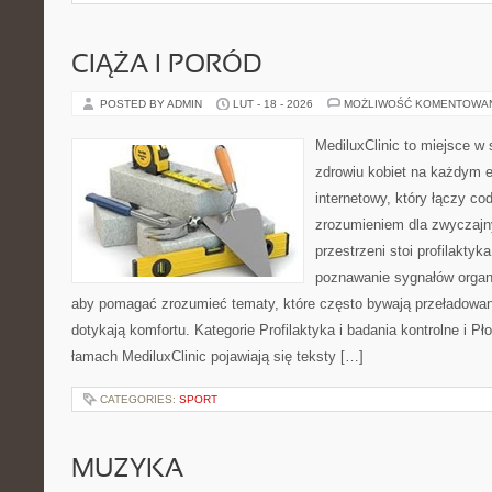
CIĄŻA I PORÓD
POSTED BY ADMIN
LUT - 18 - 2026
MOŻLIWOŚĆ KOMENTOWA
MediluxClinic to miejsce w 
zdrowiu kobiet na każdym et
internetowy, który łączy c
zrozumieniem dla zwyczajn
przestrzeni stoi profilakty
poznawanie sygnałów organ
aby pomagać zrozumieć tematy, które często bywają przeładowan
dotykają komfortu. Kategorie Profilaktyka i badania kontrolne i Pł
łamach MediluxClinic pojawiają się teksty […]
CATEGORIES:
SPORT
MUZYKA