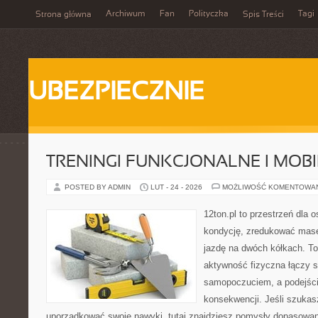
Archiwum
Fan
Polityczka
Tagi
Strona główna
Spis Treści
UBEZPIECZNIE
TRENINGI FUNKCJONALNE I MOB
POSTED BY ADMIN
LUT - 24 - 2026
MOŻLIWOŚĆ KOMENTOWA
12ton.pl to przestrzeń dla 
kondycję, zredukować masę 
jazdę na dwóch kółkach. To
aktywność fizyczna łączy s
samopoczuciem, a podejście
konsekwencji. Jeśli szukas
uporządkować swoje nawyki, tutaj znajdziesz pomysły dopasowan