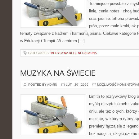
To miejsce powstało z myśl
linię, cenią notes i chcą b
oraz piśmie. Strona prowad
prób, przez małe kroki, aż
tematy związane z kadrem i harmonią pisma. Ciekawe kategorie 
w Edukacji i Terapii. W centrum […]
CATEGORIES:
MEDYCYNA REGENERACYJNA
MUZYKA NA ŚWIECIE
POSTED BY ADMIN
LUT - 20 - 2026
MOŻLIWOŚĆ KOMENTOWA
Limith to rozrywkowy blog 
myślą o czytelnikach szuk
dniu, ale też o tych, którz
miejsce, w którym rytmy spo
premiery łączą się z legen
bez nadęcia, dzięki czemu m