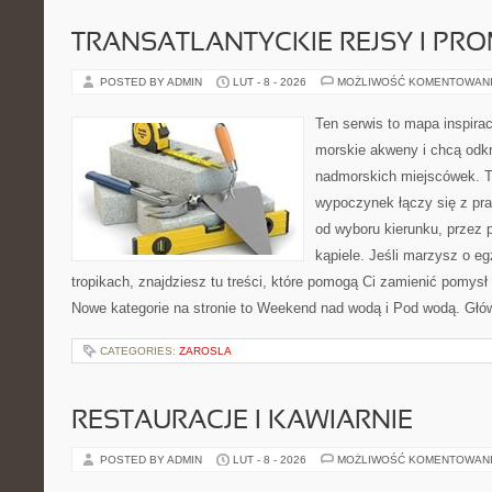
TRANSATLANTYCKIE REJSY I PR
POSTED BY ADMIN
LUT - 8 - 2026
MOŻLIWOŚĆ KOMENTOWAN
Ten serwis to mapa inspirac
morskie akweny i chcą odkr
nadmorskich miejscówek. T
wypoczynek łączy się z p
od wyboru kierunku, przez 
kąpiele. Jeśli marzysz o e
tropikach, znajdziesz tu treści, które pomogą Ci zamienić pomys
Nowe kategorie na stronie to Weekend nad wodą i Pod wodą. Głó
CATEGORIES:
ZAROSLA
RESTAURACJE I KAWIARNIE
POSTED BY ADMIN
LUT - 8 - 2026
MOŻLIWOŚĆ KOMENTOWAN