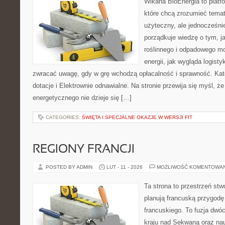
Wikana BioEnergia to platf
które chcą zrozumieć temat
użyteczny, ale jednocześni
porządkuje wiedzę o tym, 
roślinnego i odpadowego mo
energii, jak wygląda logist
zwracać uwagę, gdy w grę wchodzą opłacalność i sprawność. Kate
dotacje i Elektrownie odnawialne. Na stronie przewija się myśl, 
energetycznego nie dzieje się […]
CATEGORIES:
ŚWIĘTA I SPECJALNE OKAZJE W WERSJI FIT
REGIONY FRANCJI
POSTED BY ADMIN
LUT - 11 - 2026
MOŻLIWOŚĆ KOMENTOWA
Ta strona to przestrzeń stw
planują francuską przygodę
francuskiego. To fuzja dwó
kraju nad Sekwaną oraz nauk