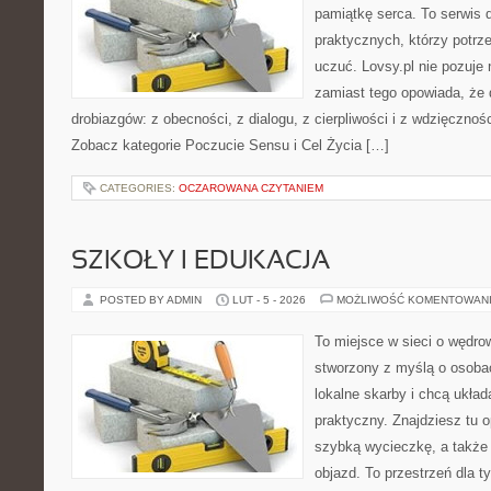
pamiątkę serca. To serwis d
praktycznych, którzy potrze
uczuć. Lovsy.pl nie pozuje
zamiast tego opowiada, że d
drobiazgów: z obecności, z dialogu, z cierpliwości i z wdzięcznoś
Zobacz kategorie Poczucie Sensu i Cel Życia […]
CATEGORIES:
OCZAROWANA CZYTANIEM
SZKOŁY I EDUKACJA
POSTED BY ADMIN
LUT - 5 - 2026
MOŻLIWOŚĆ KOMENTOWAN
To miejsce w sieci o wędro
stworzony z myślą o osobac
lokalne skarby i chcą ukła
praktyczny. Znajdziesz tu op
szybką wycieczkę, a także
objazd. To przestrzeń dla ty