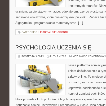
podstaw, oraz dla tych, któ
konkretnych tematów. Nieza
uczniem, wspierającym w nauce, edukatorem, czy po prostu samo
sensowne wskazówki, które prowadzą krok po kroku. Zobacz takż
Algorytmika i programowanie matematyczne. […]
CATEGORIES:
HISTORIA I CIEKAWOSTKI
PSYCHOLOGIA UCZENIA SIĘ
POSTED BY ADMIN
LUT - 7 - 2026
MOŻLIWOŚĆ KOMENTOWAN
nasza platforma edukacyjna 
zbiera doświadczenia o tym
szkoły online. To miejsce 
uczniach, rodzicach oraz n
usprawnić codzienność e-lea
konkret zamiast ogólników, 
które prowadzą krok po kroku dobrych nawyków i sprawdzonych ro
Nauczanie zdalne i hybrydowe i Technologie w klasie. Idea serwi