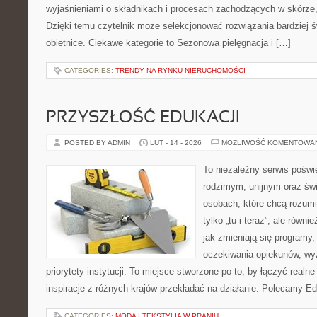
wyjaśnieniami o składnikach i procesach zachodzących w skórze,
Dzięki temu czytelnik może selekcjonować rozwiązania bardziej 
obietnice. Ciekawe kategorie to Sezonowa pielęgnacja i […]
CATEGORIES:
TRENDY NA RYNKU NIERUCHOMOŚCI
PRZYSZŁOŚĆ EDUKACJI
POSTED BY ADMIN
LUT - 14 - 2026
MOŻLIWOŚĆ KOMENTOWA
To niezależny serwis poświ
rodzimym, unijnym oraz św
osobach, które chcą rozumie
tylko „tu i teraz”, ale równ
jak zmieniają się programy,
oczekiwania opiekunów, wy
priorytety instytucji. To miejsce stworzone po to, by łączyć realne
inspiracje z różnych krajów przekładać na działanie. Polecamy E
CATEGORIES:
MODA I TEKSTYLIA W PRANIU