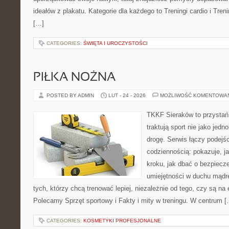
ideałów z plakatu. Kategorie dla każdego to Treningi cardio i Tren
[…]
CATEGORIES:
ŚWIĘTA I UROCZYSTOŚCI
PIŁKA NOŻNA
POSTED BY ADMIN
LUT - 24 - 2026
MOŻLIWOŚĆ KOMENTOWA
TKKF Sieraków to przystań i
traktują sport nie jako jedn
drogę. Serwis łączy podejś
codziennością: pokazuje, j
kroku, jak dbać o bezpiecze
umiejętności w duchu mądre
tych, którzy chcą trenować lepiej, niezależnie od tego, czy są na
Polecamy Sprzęt sportowy i Fakty i mity w treningu. W centrum [
CATEGORIES:
KOSMETYKI PROFESJONALNE