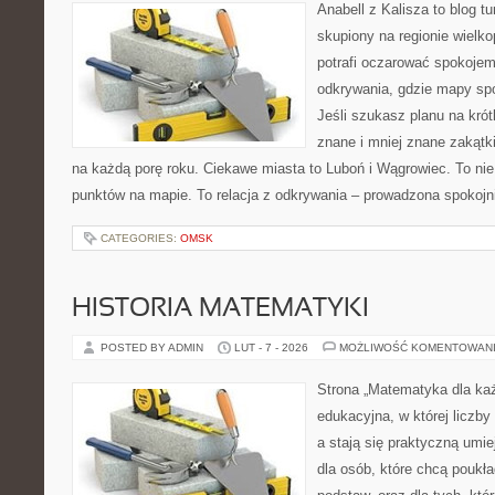
Anabell z Kalisza to blog t
skupiony na regionie wielko
potrafi oczarować spokojem
odkrywania, gdzie mapy spo
Jeśli szukasz planu na kró
znane i mniej znane zakątki
na każdą porę roku. Ciekawe miasta to Luboń i Wągrowiec. To nie 
punktów na mapie. To relacja z odkrywania – prowadzona spokojn
CATEGORIES:
OMSK
HISTORIA MATEMATYKI
POSTED BY ADMIN
LUT - 7 - 2026
MOŻLIWOŚĆ KOMENTOWAN
Strona „Matematyka dla każ
edukacyjna, w której liczby
a stają się praktyczną umi
dla osób, które chcą pouk