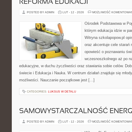
REFORMA EDUKACJI
POSTED BY ADMIN
LUT - 12 - 2026
MOŻLIWOŚĆ KOMENTOWA
Ośrodek Podstawowa w Pop
którym edukacja idzie w pa
Witryna szkolapopow.pl opi
oraz akcentuje cele starań n
opowieść o poznawaniu świ
wczesnoszkolnego aż po n
edukacyjne, w duchu życzliwości oraz stawiania sobie celów. Dob
świecie i Edukacja i Nauka. W centrum działań znajduje się młody
możliwości. Nauczanie początkowe jest […]
CATEGORIES:
LUKSUS W DETALU
SAMOWYSTARCZALNOŚĆ ENERG
POSTED BY ADMIN
LUT - 12 - 2026
MOŻLIWOŚĆ KOMENTOWA