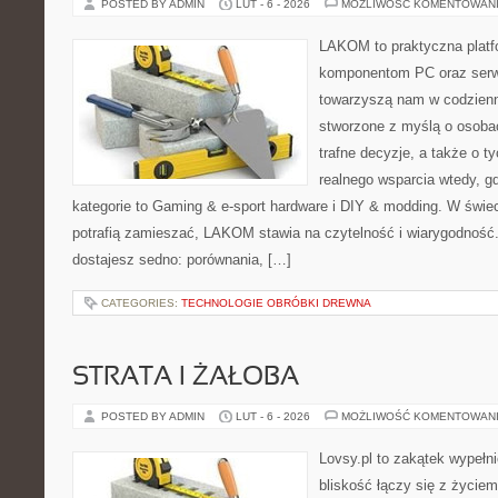
POSTED BY ADMIN
LUT - 6 - 2026
MOŻLIWOŚĆ KOMENTOWAN
LAKOM to praktyczna plat
komponentom PC oraz serwi
towarzyszą nam w codzienn
stworzone z myślą o osoba
trafne decyzje, a także o ty
realnego wsparcia wtedy, g
kategorie to Gaming & e-sport hardware i DIY & modding. W świec
potrafią zamieszać, LAKOM stawia na czytelność i wiarygodność
dostajesz sedno: porównania, […]
CATEGORIES:
TECHNOLOGIE OBRÓBKI DREWNA
STRATA I ŻAŁOBA
POSTED BY ADMIN
LUT - 6 - 2026
MOŻLIWOŚĆ KOMENTOWAN
Lovsy.pl to zakątek wypełn
bliskość łączy się z życiem