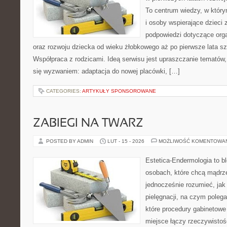
To centrum wiedzy, w któr
i osoby wspierające dzieci 
podpowiedzi dotyczące org
oraz rozwoju dziecka od wieku żłobkowego aż po pierwsze lata sz
Współpraca z rodzicami. Ideą serwisu jest upraszczanie tematów, k
się wyzwaniem: adaptacja do nowej placówki, […]
CATEGORIES:
ARTYKUŁY SPONSOROWANE
ZABIEGI NA TWARZ
POSTED BY ADMIN
LUT - 15 - 2026
MOŻLIWOŚĆ KOMENTOWA
Estetica-Endermologia to b
osobach, które chcą mądrze
jednocześnie rozumieć, jak 
pielęgnacji, na czym polega
które procedury gabinetowe 
miejsce łączy rzeczywistoś