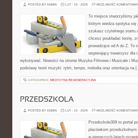
POSTED BY ADMIN
LUT - 16 - 2026
MOŻLIWOŚĆ KOMENTOWA
To miejsce stworzyliśmy ja
którym wiedza spotyka się 
szukasz czytelnego startu 
chcesz poukładać teorię, zn
prowadzące od A do Z. To nie
wspierający towarzysz dla o
wykonywać. Nowości na stronie Muzyka Filmowa i Musicale i Mu
podstawy teorii muzyki: rytm, tempo, melodia oraz orientacja na 
CATEGORIES:
MEDYCYNA REGENERACYJNA
PRZEDSZKOLA
POSTED BY ADMIN
LUT - 15 - 2026
MOŻLIWOŚĆ KOMENTOWA
Przedszkole309 to portal 
placówkom przedszkolnym o
w pierwszych latach rozwoj