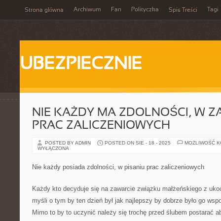
Archiwum
Fan
Polityczka
Tagi
Strona główna
Spis Treści
UBEZPIECZNIE
NIE KAŻDY MA ZDOLNOŚCI, W Z
PRAC ZALICZENIOWYCH
POSTED BY ADMIN
POSTED ON SIE - 18 - 2025
MOŻLIWOŚĆ 
WYŁĄCZONA
Nie każdy posiada zdolności, w pisaniu prac zaliczeniowych
Każdy kto decyduje się na zawarcie związku małżeńskiego z uk
myśli o tym by ten dzień był jak najlepszy by dobrze było go wspo
Mimo to by to uczynić należy się trochę przed ślubem postarać a