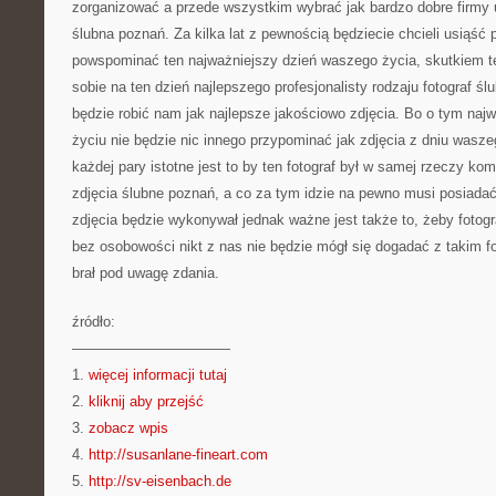
zorganizować a przede wszystkim wybrać jak bardzo dobre firmy u
ślubna poznań. Za kilka lat z pewnością będziecie chcieli usiąść 
powspominać ten najważniejszy dzień waszego życia, skutkiem t
sobie na ten dzień najlepszego profesjonalisty rodzaju fotograf śl
będzie robić nam jak najlepsze jakościowo zdjęcia. Bo o tym na
życiu nie będzie nic innego przypominać jak zdjęcia z dniu wasze
każdej pary istotne jest to by ten fotograf był w samej rzeczy kom
zdjęcia ślubne poznań, a co za tym idzie na pewno musi posiadać 
zdjęcia będzie wykonywał jednak ważne jest także to, żeby foto
bez osobowości nikt z nas nie będzie mógł się dogadać z takim fo
brał pod uwagę zdania.
źródło:
———————————
1.
więcej informacji tutaj
2.
kliknij aby przejść
3.
zobacz wpis
4.
http://susanlane-fineart.com
5.
http://sv-eisenbach.de