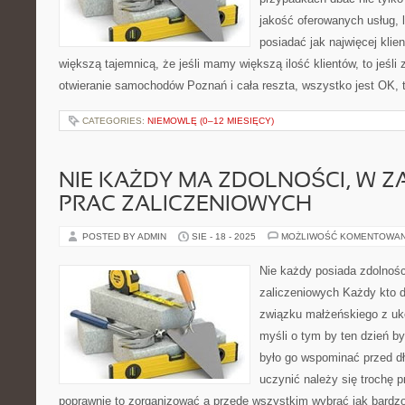
jakość oferowanych usług, l
posiadać jak najwięcej klien
większą tajemnicą, że jeśli mamy większą ilość klientów, to jeśl
otwieranie samochodów Poznań i cała reszta, wszystko jest OK, 
CATEGORIES:
NIEMOWLĘ (0–12 MIESIĘCY)
NIE KAŻDY MA ZDOLNOŚCI, W Z
PRAC ZALICZENIOWYCH
POSTED BY ADMIN
SIE - 18 - 2025
MOŻLIWOŚĆ KOMENTOWA
Nie każdy posiada zdolnośc
zaliczeniowych Każdy kto d
związku małżeńskiego z u
myśli o tym by ten dzień by
było go wspominać przed dłu
uczynić należy się trochę 
poprawnie to zorganizować a przede wszystkim wybrać jak bardzo