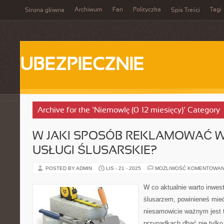
Archiwum
Fan
Polityczka
Tagi
Strona główna
Spis Treści
UBEZPIECZNIE
Archive for the ‘Niemowlę (0–12 miesięcy)’ Category
W JAKI SPOSÓB REKLAMOWAĆ 
USŁUGI ŚLUSARSKIE?
POSTED BY ADMIN
LIS - 21 - 2025
MOŻLIWOŚĆ KOMENTOWAN
W co aktualnie warto inwes
ślusarzem, powinieneś mie
niesamowicie ważnym jest 
przypadkach dbać nie tylko 