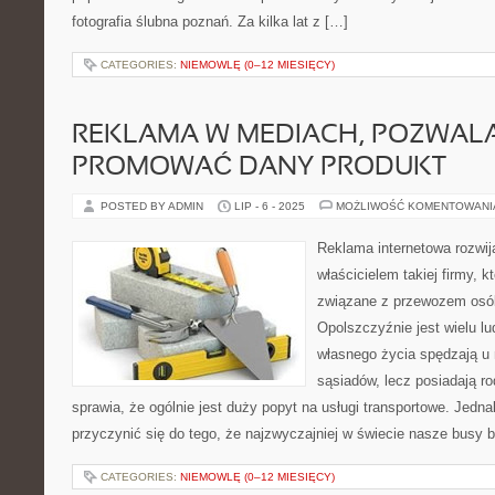
fotografia ślubna poznań. Za kilka lat z […]
CATEGORIES:
NIEMOWLĘ (0–12 MIESIĘCY)
REKLAMA W MEDIACH, POZWAL
PROMOWAĆ DANY PRODUKT
POSTED BY ADMIN
LIP - 6 - 2025
MOŻLIWOŚĆ KOMENTOWAN
Reklama internetowa rozwija
właścicielem takiej firmy, k
związane z przewozem osó
Opolszczyźnie jest wielu lu
własnego życia spędzają u
sąsiadów, lecz posiadają r
sprawia, że ogólnie jest duży popyt na usługi transportowe. Jed
przyczynić się do tego, że najzwyczajniej w świecie nasze busy 
CATEGORIES:
NIEMOWLĘ (0–12 MIESIĘCY)