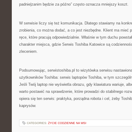
padnie|zanim będzie za późno” często oznacza mniejszy koszt.
W serwisie liczy się też komunikacja. Dlatego stawiamy na konkre
zrobienia, co można dodać, a co jest niezbędne. Klient ma mieć 
ręce, które pracują odpowiedzialnie. Właśnie w tym duchu powsta
charakter miejsca, gdzie Serwis Toshiba Katowice są codziennoś
zleceniem.
Podsumowując, serwistoshiba.pl to wizytówka serwisu nastawiona
użytkowników Toshiba: serwis laptopów Toshiba, w tym szczególn
Jeśli Twój laptop nie wyświetla obrazu, gdy klawiatura wariuje, alb
warto postawić na sprawdzenie, które prowadzi do stabilnego roz
opiera się ten serwis: praktyka, porządna robota i cel, żeby Toshi
kaprysów.
CATEGORIES:
ŻYCIE CODZIENNE NA WSI