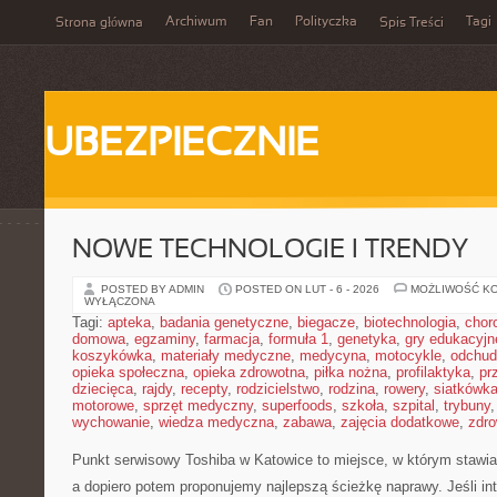
Archiwum
Fan
Polityczka
Tagi
Strona główna
Spis Treści
UBEZPIECZNIE
NOWE TECHNOLOGIE I TRENDY
POSTED BY ADMIN
POSTED ON LUT - 6 - 2026
MOŻLIWOŚĆ K
WYŁĄCZONA
Tagi:
apteka
,
badania genetyczne
,
biegacze
,
biotechnologia
,
chor
domowa
,
egzaminy
,
farmacja
,
formuła 1
,
genetyka
,
gry edukacyjn
koszykówka
,
materiały medyczne
,
medycyna
,
motocykle
,
odchud
opieka społeczna
,
opieka zdrowotna
,
piłka nożna
,
profilaktyka
,
pr
dziecięca
,
rajdy
,
recepty
,
rodzicielstwo
,
rodzina
,
rowery
,
siatkówk
motorowe
,
sprzęt medyczny
,
superfoods
,
szkoła
,
szpital
,
trybuny
wychowanie
,
wiedza medyczna
,
zabawa
,
zajęcia dodatkowe
,
zdro
Punkt serwisowy Toshiba w Katowice to miejsce, w którym stawia
a dopiero potem proponujemy najlepszą ścieżkę naprawy. Jeśli in