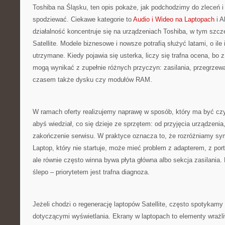
Toshiba na Śląsku, ten opis pokaże, jak podchodzimy do zleceń 
spodziewać. Ciekawe kategorie to
Audio i Wideo na Laptopach
i A
działalność koncentruje się na urządzeniach Toshiba, w tym szczeg
Satellite. Modele biznesowe i nowsze potrafią służyć latami, o il
utrzymane. Kiedy pojawia się usterka, liczy się trafna ocena, bo
mogą wynikać z zupełnie różnych przyczyn: zasilania, przegrzewa
czasem także dysku czy modułów RAM.
W ramach oferty realizujemy naprawę w sposób, który ma być czy
abyś wiedział, co się dzieje ze sprzętem: od przyjęcia urządzenia
zakończenie serwisu. W praktyce oznacza to, że rozróżniamy sy
Laptop, który nie startuje, może mieć problem z adapterem, z por
ale równie często winna bywa płyta główna albo sekcja zasilania.
ślepo – priorytetem jest trafna diagnoza.
Jeżeli chodzi o regenerację laptopów Satellite, często spotykamy
dotyczącymi wyświetlania. Ekrany w laptopach to elementy wrażliw