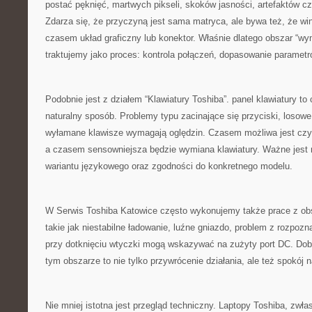
postać pęknięć, martwych pikseli, skoków jasności, artefaktów cz
Zdarza się, że przyczyną jest sama matryca, ale bywa też, że wi
czasem układ graficzny lub konektor. Właśnie dlatego obszar “w
traktujemy jako proces: kontrola połączeń, dopasowanie paramet
Podobnie jest z działem “Klawiatury Toshiba”. panel klawiatury to
naturalny sposób. Problemy typu zacinające się przyciski, losowe
wyłamane klawisze wymagają oględzin. Czasem możliwa jest czy
a czasem sensowniejsza będzie wymiana klawiatury. Ważne jest
wariantu językowego oraz zgodności do konkretnego modelu.
W Serwis Toshiba Katowice często wykonujemy także prace z obs
takie jak niestabilne ładowanie, luźne gniazdo, problem z rozpozn
przy dotknięciu wtyczki mogą wskazywać na zużyty port DC. Do
tym obszarze to nie tylko przywrócenie działania, ale też spokój n
Nie mniej istotna jest przegląd techniczny. Laptopy Toshiba, zwł