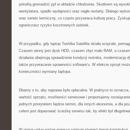
potrafią gromadzić pył w układzie chłodzenia. Skutkiem są wysok
wentylatora, spadki wydajności oraz nagłe restarty. Dlatego wyko
oraz serwis termiczny, co często przywraca kulturę pracy. Zysku
ograniczasz ryzyko kosztownych usterek.
W przypadku, gdy laptop Toshiba Satellite działa ociężale, poma
Czasem winny jest dysk HDD, czasem zbyt mało RAM, a czasem 
działania obejmują sprawdzenie kondycji nośnika, modernizację d
także przywracanie sprawności software’u. W efekcie sprzęt może
konieczności wymiany laptopa.
Dbamy o to, aby naprawa była opłacalna. W praktyce to oznacza
wartość sprzętu, możliwości serwisowe i proponujemy rozwiązanie,
jednych priorytetem będzie termin, dla innych ekonomia, a dla j
celem jest dopasować ścieżkę serwisu tak, by efekt był długotrwa
W opisie usług ważne miejsce zajmuje również temat konstrukcji.