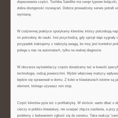
dopasowania części. Toshiba Satellite ma swoje typowe bolączki,
dobra dostępność rozwiązań. Dobrze prowadzony serwis potrafi u
wymianą.
W codziennej praktyce spotykamy klientów, którzy potrzebują napr
im potrzebny do nauki. Inni przychodzą, gdy sprzęt daje sygnały
przypadek traktujemy z należytą uwagą, bo inny jest kontekst pro
polega u nas na automatach, tylko na realnej diagnozie.
W obszarze wyświetlaczy często doradzamy też w kwestii specyfi
technologia, rodzaj powierzchni. Wybór właściwej matrycy wpływa n
będzie się sprawował w domu. Z kolei w klawiaturach istotne są j
element, którego używasz non stop.
Część klientów pyta też o profilaktykę. W skrócie: warto dbać o 
cieczy w pobliżu klawiatury, nie szarpać złącza zasilania, a przy
problemy z ładowaniem zgłosić się do serwisu. Taka reakcja “zan