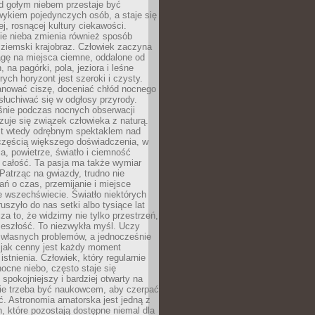
d gołym niebem przestaje być
ykiem pojedynczych osób, a staje się
j, rosnącej kultury ciekawości.
e nieba zmienia również sposób
 ziemski krajobraz. Człowiek zaczyna
gę na miejsca ciemne, oddalone od
, na pagórki, pola, jeziora i leśne
rych horyzont jest szeroki i czysty.
anować ciszę, doceniać chłód nocnego
słuchiwać się w odgłosy przyrody.
nie podczas nocnych obserwacji
zuje się związek człowieka z naturą.
est wtedy odrębnym spektaklem nad
 częścią większego doświadczenia, w
a, powietrze, światło i ciemność
 całość. Ta pasja ma także wymiar
. Patrząc na gwiazdy, trudno nie
ń o czas, przemijanie i miejsce
 wszechświecie. Światło niektórych
uszyło do nas setki albo tysiące lat
a to, że widzimy nie tylko przestrzeń,
zeszłość. To niezwykła myśl. Uczy
 własnych problemów, a jednocześnie
 jak cenny jest każdy moment
stnienia. Człowiek, który regularnie
ocne niebo, często staje się
 spokojniejszy i bardziej otwarty na
Nie trzeba być naukowcem, aby czerpać
ć. Astronomia amatorska jest jedną z
n, które pozostają dostępne niemal dla