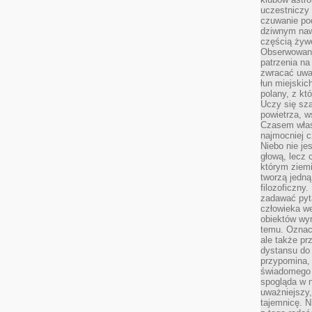
uczestniczy
czuwanie po
dziwnym naw
częścią żywe
Obserwowani
patrzenia na
zwracać uwa
łun miejskich
polany, z któ
Uczy się sz
powietrza, w
Czasem właś
najmocniej c
Niebo nie j
głową, lecz
którym ziemi
tworzą jedną
filozoficzny
zadawać pyta
człowieka we
obiektów wyr
temu. Oznacz
ale także pr
dystansu do
przypomina,
świadomego i
spogląda w n
uważniejszy,
tajemnicę. 