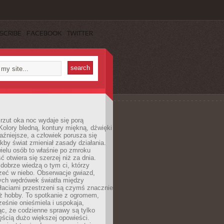
SCRIBE
FACEBOOK
TWITTER
rzut oka noc wydaje się porą
Kolory bledną, kontury miękną, dźwięki
raźniejsze, a człowiek porusza się
jakby świat zmieniał zasady działania.
ielu osób to właśnie po zmroku
ć otwiera się szerzej niż za dnia.
dobrze wiedzą o tym ci, którzy
zeć w niebo. Obserwacje gwiazd,
hych wędrówek światła między
łaciami przestrzeni są czymś znacznie
ż hobby. To spotkanie z ogromem,
ześnie onieśmiela i uspokaja,
c, że codzienne sprawy są tylko
ęścią dużo większej opowieści.