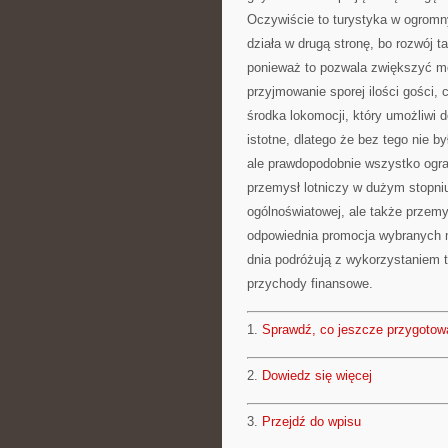
Oczywiście to turystyka w ogromn
działa w drugą stronę, bo rozwój t
ponieważ to pozwala zwiększyć mo
przyjmowanie sporej ilości gości,
środka lokomocji, który umożliwi 
istotne, dlatego że bez tego nie b
ale prawdopodobnie wszystko ogra
przemysł lotniczy w dużym stopniu
ogólnoświatowej, ale także przemy
odpowiednia promocja wybranych mi
dnia podróżują z wykorzystaniem tr
przychody finansowe.
1.
Sprawdź, co jeszcze przygotow
2.
Dowiedz się więcej
3.
Przejdź do wpisu