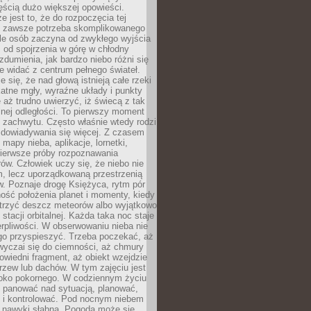
ęścią dużo większej opowieści.
e jest to, że do rozpoczęcia tej
e zawsze potrzeba skomplikowanego
ele osób zaczyna od zwykłego wyjścia
 od spojrzenia w górę w chłodny
 zdumienia, jak bardzo niebo różni się
re widać z centrum pełnego świateł.
e się, że nad głową istnieją całe rzeki
katne mgły, wyraźne układy i punkty
e aż trudno uwierzyć, iż świecą z tak
nej odległości. To pierwszy moment
 zachwytu. Często właśnie wtedy rodzi
 dowiadywania się więcej. Z czasem
 mapy nieba, aplikacje, lornetki,
pierwsze próby rozpoznawania
ów. Człowiek uczy się, że niebo nie
m, lecz uporządkowaną przestrzenią
. Poznaje drogę Księżyca, rytm pór
ość położenia planet i momenty, kiedy
rzyć deszcz meteorów albo wyjątkowo
 stacji orbitalnej. Każda taka noc staje
ierpliwości. W obserwowaniu nieba nie
go przyspieszyć. Trzeba poczekać, aż
wyczai się do ciemności, aż chmury
owiedni fragment, aż obiekt wzejdzie
drzew lub dachów. W tym zajęciu jest
boko pokornego. W codziennym życiu
i panować nad sytuacją, planować,
 i kontrolować. Pod nocnym niebem
e nawyki słabną. Pogoda może się