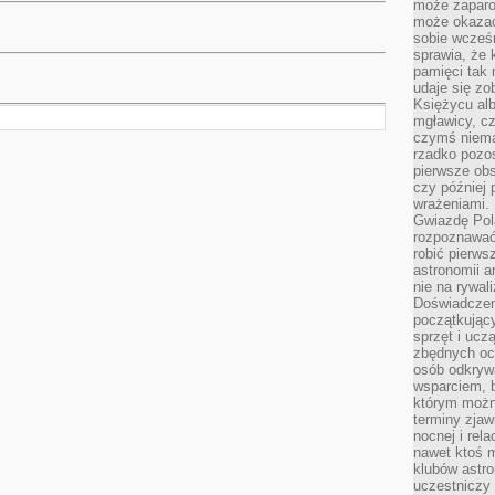
może zaparo
może okazać 
sobie wcześn
sprawia, że
pamięci tak
udaje się zo
Księżycu alb
mgławicy, c
czymś niema
rzadko pozos
pierwsze obs
czy później 
wrażeniami.
Gwiazdę Pola
rozpoznawać
robić pierws
astronomii a
nie na rywal
Doświadczen
początkując
sprzęt i uczą
zbędnych ocz
osób odkrywa
wsparciem, 
którym możn
terminy zjaw
nocnej i rel
nawet ktoś m
klubów astr
uczestniczy