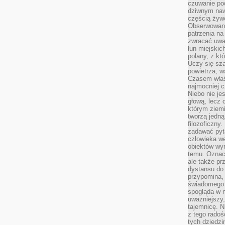
czuwanie po
dziwnym naw
częścią żywe
Obserwowani
patrzenia na
zwracać uwa
łun miejskich
polany, z któ
Uczy się sz
powietrza, w
Czasem właś
najmocniej c
Niebo nie j
głową, lecz
którym ziemi
tworzą jedną
filozoficzny
zadawać pyta
człowieka we
obiektów wyr
temu. Oznacz
ale także pr
dystansu do
przypomina,
świadomego i
spogląda w n
uważniejszy,
tajemnicę. 
z tego radoś
tych dziedzi