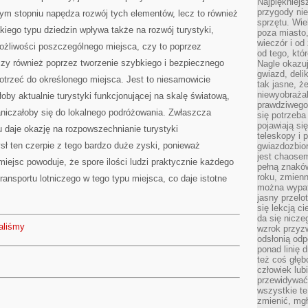
Najpiękniejsz
przygody ni
ym stopniu napędza rozwój tych elementów, lecz to również
sprzętu. Wi
akiego typu dziedzin wpływa także na rozwój turystyki,
poza miasto,
wieczór i od
żliwości poszczególnego miejsca, czy to poprzez
od tego, któ
 czy również poprzez tworzenie szybkiego i bezpiecznego
Nagle okazuj
gwiazd, deli
dotrzeć do określonego miejsca. Jest to niesamowicie
tak jasne, ż
niewyobrażal
yłoby aktualnie turystyki funkcjonującej na skalę światową,
prawdziwego
niczałoby się do lokalnego podróżowania. Zwłaszcza
się potrzeba
pojawiają się
 daje okazję na rozpowszechnianie turystyki
teleskopy i 
sł ten czerpie z tego bardzo duże zyski, ponieważ
gwiazdozbior
jest chaose
ejsc powoduje, że spore ilości ludzi praktycznie każdego
pełną znaków
roku, zmienn
ansportu lotniczego w tego typu miejsca, co daje istotne
można wypat
jasny przelot
się lekcją c
da się nicze
aliśmy
wzrok przyz
odsłonią odp
ponad linię 
też coś głę
człowiek lub
przewidywać
wszystkie t
zmienić, mgł