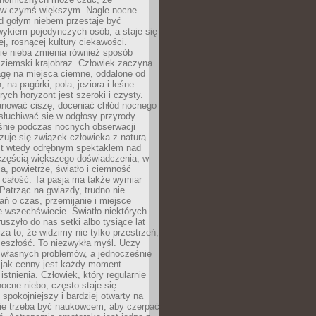
 w czymś większym. Nagle nocne
d gołym niebem przestaje być
ykiem pojedynczych osób, a staje się
j, rosnącej kultury ciekawości.
e nieba zmienia również sposób
 ziemski krajobraz. Człowiek zaczyna
gę na miejsca ciemne, oddalone od
, na pagórki, pola, jeziora i leśne
rych horyzont jest szeroki i czysty.
anować ciszę, doceniać chłód nocnego
słuchiwać się w odgłosy przyrody.
nie podczas nocnych obserwacji
zuje się związek człowieka z naturą.
est wtedy odrębnym spektaklem nad
 częścią większego doświadczenia, w
a, powietrze, światło i ciemność
 całość. Ta pasja ma także wymiar
. Patrząc na gwiazdy, trudno nie
ń o czas, przemijanie i miejsce
 wszechświecie. Światło niektórych
uszyło do nas setki albo tysiące lat
a to, że widzimy nie tylko przestrzeń,
zeszłość. To niezwykła myśl. Uczy
 własnych problemów, a jednocześnie
 jak cenny jest każdy moment
stnienia. Człowiek, który regularnie
ocne niebo, często staje się
 spokojniejszy i bardziej otwarty na
Nie trzeba być naukowcem, aby czerpać