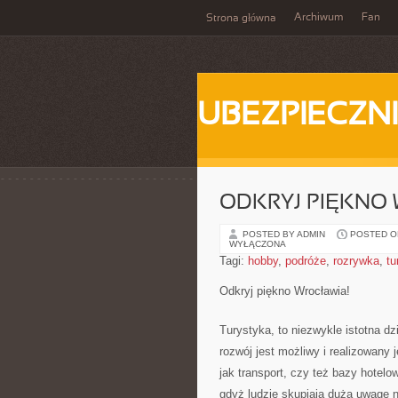
Archiwum
Fan
Strona główna
UBEZPIECZN
ODKRYJ PIĘKNO
POSTED BY ADMIN
POSTED ON
WYŁĄCZONA
Tagi:
hobby
,
podróże
,
rozrywka
,
tu
Odkryj piękno Wrocławia!
Turystyka, to niezwykle istotna dzi
rozwój jest możliwy i realizowany
jak transport, czy też bazy hotel
gdyż ludzie skupiają dużą uwagę n