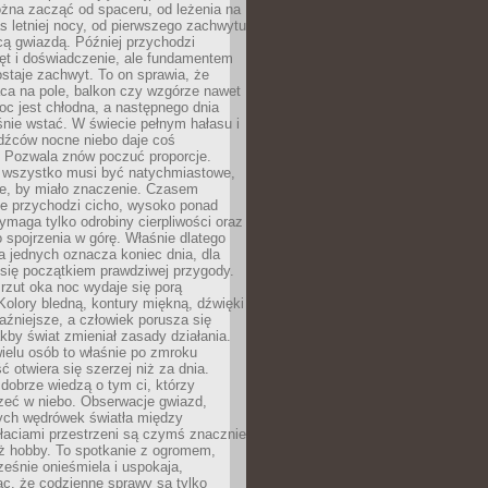
żna zacząć od spaceru, od leżenia na
 letniej nocy, od pierwszego zachwytu
cą gwiazdą. Później przychodzi
ęt i doświadczenie, ale fundamentem
staje zachwyt. To on sprawia, że
ca na pole, balkon czy wzgórze nawet
oc jest chłodna, a następnego dnia
nie wstać. W świecie pełnym hałasu i
dźców nocne niebo daje coś
 Pozwala znów poczuć proporcje.
e wszystko musi być natychmiastowe,
ne, by miało znaczenie. Czasem
ze przychodzi cicho, wysoko ponad
ymaga tylko odrobiny cierpliwości oraz
 spojrzenia w górę. Właśnie dlatego
la jednych oznacza koniec dnia, dla
 się początkiem prawdziwej przygody.
rzut oka noc wydaje się porą
Kolory bledną, kontury miękną, dźwięki
raźniejsze, a człowiek porusza się
jakby świat zmieniał zasady działania.
ielu osób to właśnie po zmroku
ć otwiera się szerzej niż za dnia.
dobrze wiedzą o tym ci, którzy
zeć w niebo. Obserwacje gwiazd,
hych wędrówek światła między
łaciami przestrzeni są czymś znacznie
ż hobby. To spotkanie z ogromem,
ześnie onieśmiela i uspokaja,
c, że codzienne sprawy są tylko