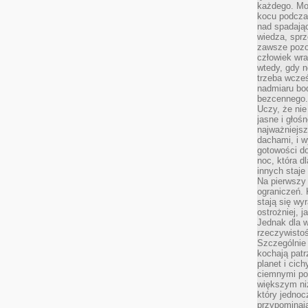
każdego. Mo
kocu podczas
nad spadają
wiedza, sprz
zawsze pozo
człowiek wra
wtedy, gdy n
trzeba wcześ
nadmiaru bo
bezcennego.
Uczy, że ni
jasne i głoś
najważniejs
dachami, i w
gotowości do
noc, która d
innych staje
Na pierwszy 
ograniczeń. 
stają się wy
ostrożniej, 
Jednak dla w
rzeczywistoś
Szczególnie 
kochają patr
planet i cic
ciemnymi po
większym ni
który jednoc
przypominają