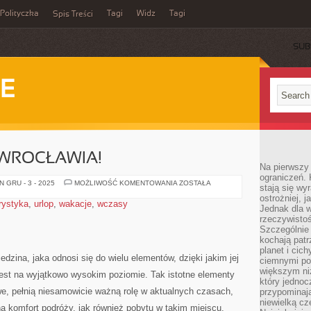
Polityczka
Tagi
Widz
Tagi
Spis Treści
SUB
IE
 WROCŁAWIA!
Na pierwszy 
ograniczeń. 
ODKRYJ
 GRU - 3 - 2025
MOŻLIWOŚĆ KOMENTOWANIA
ZOSTAŁA
stają się wy
PIĘKNO
ostrożniej, 
WROCŁAWIA!
rystyka
,
urlop
,
wakacje
,
wczasy
Jednak dla w
rzeczywistoś
Szczególnie 
kochają patr
planet i cic
edzina, jaka odnosi się do wielu elementów, dzięki jakim jej
ciemnymi po
większym ni
 jest na wyjątkowo wysokim poziomie. Tak istotne elementy
który jednoc
owe, pełnią niesamowicie ważną rolę w aktualnych czasach,
przypominają
niewielką cz
a komfort podróży, jak również pobytu w takim miejscu.