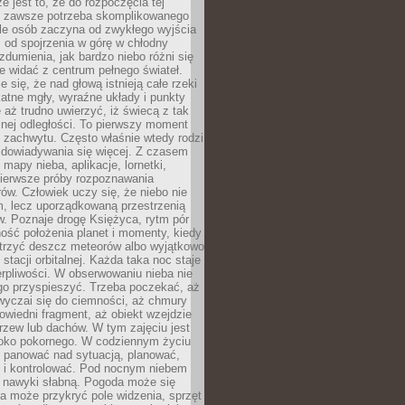
e jest to, że do rozpoczęcia tej
e zawsze potrzeba skomplikowanego
ele osób zaczyna od zwykłego wyjścia
 od spojrzenia w górę w chłodny
 zdumienia, jak bardzo niebo różni się
re widać z centrum pełnego świateł.
e się, że nad głową istnieją całe rzeki
katne mgły, wyraźne układy i punkty
e aż trudno uwierzyć, iż świecą z tak
nej odległości. To pierwszy moment
 zachwytu. Często właśnie wtedy rodzi
 dowiadywania się więcej. Z czasem
 mapy nieba, aplikacje, lornetki,
pierwsze próby rozpoznawania
ów. Człowiek uczy się, że niebo nie
m, lecz uporządkowaną przestrzenią
. Poznaje drogę Księżyca, rytm pór
ość położenia planet i momenty, kiedy
rzyć deszcz meteorów albo wyjątkowo
 stacji orbitalnej. Każda taka noc staje
ierpliwości. W obserwowaniu nieba nie
go przyspieszyć. Trzeba poczekać, aż
wyczai się do ciemności, aż chmury
owiedni fragment, aż obiekt wzejdzie
drzew lub dachów. W tym zajęciu jest
boko pokornego. W codziennym życiu
i panować nad sytuacją, planować,
 i kontrolować. Pod nocnym niebem
e nawyki słabną. Pogoda może się
a może przykryć pole widzenia, sprzęt