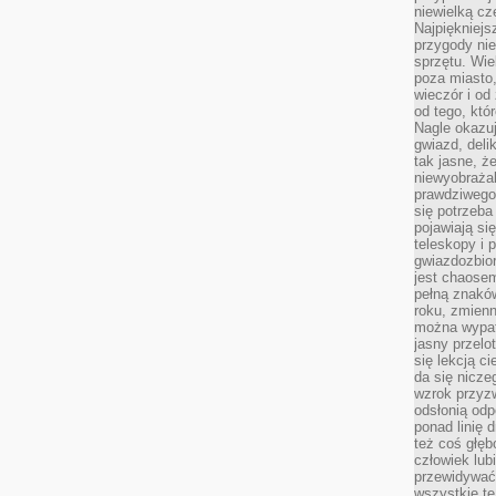
niewielką cz
Najpiękniejsz
przygody ni
sprzętu. Wi
poza miasto,
wieczór i od
od tego, któ
Nagle okazuj
gwiazd, deli
tak jasne, ż
niewyobrażal
prawdziwego
się potrzeba
pojawiają się
teleskopy i 
gwiazdozbior
jest chaose
pełną znaków
roku, zmienn
można wypat
jasny przelot
się lekcją c
da się nicze
wzrok przyz
odsłonią odp
ponad linię 
też coś głę
człowiek lub
przewidywać
wszystkie t