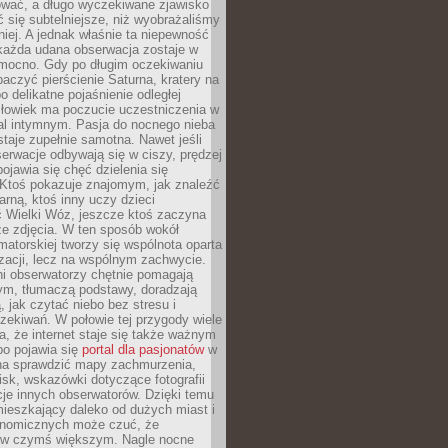
wać, a długo wyczekiwane zjawisko
się subtelniejsze, niż wyobrażaliśmy
iej. A jednak właśnie ta niepewność
 każda udana obserwacja zostaje w
 mocno. Gdy po długim oczekiwaniu
baczyć pierścienie Saturna, kratery na
o delikatne pojaśnienie odległej
złowiek ma poczucie uczestniczenia w
l intymnym. Pasja do nocnego nieba
taje zupełnie samotna. Nawet jeśli
erwacje odbywają się w ciszy, prędzej
pojawia się chęć dzielenia się
 Ktoś pokazuje znajomym, jak znaleźć
rną, ktoś inny uczy dzieci
 Wielki Wóz, jeszcze ktoś zaczyna
ze zdjęcia. W ten sposób wokół
matorskiej tworzy się wspólnota oparta
izacji, lecz na wspólnym zachwycie.
i obserwatorzy chętnie pomagają
ym, tłumaczą podstawy, doradzają
, jak czytać niebo bez stresu i
ekiwań. W połowie tej przygody wiele
, że internet staje się także ważnym
bo pojawia się
portal dla pasjonatów
w
a sprawdzić mapy zachmurzenia,
isk, wskazówki dotyczące fotografii
acje innych obserwatorów. Dzięki temu
ieszkający daleko od dużych miast i
onomicznych może czuć, że
 w czymś większym. Nagle nocne