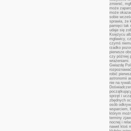
zmienić, mgł
może zaparo
może okazać 
sobie wcześn
sprawia, że
pamięci tak
udaje się zo
Księżycu alb
mgławicy, c
czymś niema
rzadko pozos
pierwsze obs
czy później 
wrażeniami.
Gwiazdę Pola
rozpoznawać
robić pierws
astronomii a
nie na rywal
Doświadczen
początkując
sprzęt i uczą
zbędnych ocz
osób odkrywa
wsparciem, 
którym możn
terminy zjaw
nocnej i rel
nawet ktoś m
klubów astr