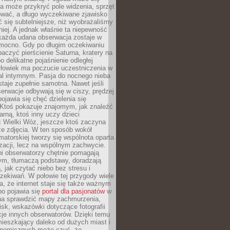
a może przykryć pole widzenia, sprzęt
wać, a długo wyczekiwane zjawisko
się subtelniejsze, niż wyobrażaliśmy
iej. A jednak właśnie ta niepewność
 każda udana obserwacja zostaje w
 mocno. Gdy po długim oczekiwaniu
baczyć pierścienie Saturna, kratery na
o delikatne pojaśnienie odległej
złowiek ma poczucie uczestniczenia w
l intymnym. Pasja do nocnego nieba
taje zupełnie samotna. Nawet jeśli
erwacje odbywają się w ciszy, prędzej
pojawia się chęć dzielenia się
 Ktoś pokazuje znajomym, jak znaleźć
rną, ktoś inny uczy dzieci
 Wielki Wóz, jeszcze ktoś zaczyna
ze zdjęcia. W ten sposób wokół
matorskiej tworzy się wspólnota oparta
izacji, lecz na wspólnym zachwycie.
i obserwatorzy chętnie pomagają
ym, tłumaczą podstawy, doradzają
, jak czytać niebo bez stresu i
ekiwań. W połowie tej przygody wiele
, że internet staje się także ważnym
bo pojawia się
portal dla pasjonatów
w
a sprawdzić mapy zachmurzenia,
isk, wskazówki dotyczące fotografii
acje innych obserwatorów. Dzięki temu
ieszkający daleko od dużych miast i
onomicznych może czuć, że