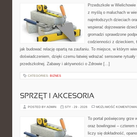
Przedszkole w Wielichowie t
z myślą o maluchach w wie
najmłodszych dzieciach ora
wspierać dojrzewanie dzie
gromadzi sprawdzone podp
codzienności z dzieckiem, 
jak budować relację opartą na zaufaniu. To miejsce, w którym wie
doświadczeniem, dzięki czemu łatwiej wdrażać sensowne rytuały 
przedszkolnej. Zabawy i aktywności o Zdrowie […]
CATEGORIES:
BIZNES
SPRZĘT I AKCESORIA
POSTED BY ADMIN
STY - 29 - 2026
MOŻLIWOŚĆ KOMENTOWA
To portal poświęcony grze w
oraz bowlingowi – czterem 
liczy się dokładność, opano