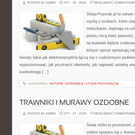
POSTED BY ADMIN
STY - 28 - 2026
MOŻLIWOŚĆ KOMENTOWA
Sklep-Pusmak.pl to serwis 
myślą o osobach, które sta
mieszkanie, dopinają na ost
prostu chcą mieć pewność,
na budowie będzie zrobiona
którym sprzęt spotykają si
tematy takie jak elektronarzędzia łączą się z codziennymi proble
wypoziomować, jak przykręcić elementy, jak naprawić usterkę or
konkretnego […]
CATEGORIES:
HISTORIE UZDROWIEŃ I STUDIA PRZYPADKÓW
TRAWNIKI I MURAWY OZDOBNE
POSTED BY ADMIN
STY - 27 - 2026
MOŻLIWOŚĆ KOMENTOWA
Świat roślin to przestrzeń, 
zieleni spotyka się z doświ