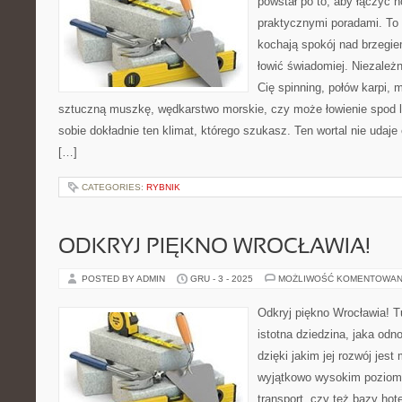
powstał po to, aby łączyć 
praktycznymi poradami. To 
kochają spokój nad brzegie
łowić świadomiej. Niezależn
Cię spinning, połów karpi, 
sztuczną muszkę, wędkarstwo morskie, czy może łowienie spo
sobie dokładnie ten klimat, którego szukasz. Ten wortal nie udaje
[…]
CATEGORIES:
RYBNIK
ODKRYJ PIĘKNO WROCŁAWIA!
POSTED BY ADMIN
GRU - 3 - 2025
MOŻLIWOŚĆ KOMENTOWAN
Odkryj piękno Wrocławia! T
istotna dziedzina, jaka odn
dzięki jakim jej rozwój jest
wyjątkowo wysokim poziomie
transport, czy też bazy hot