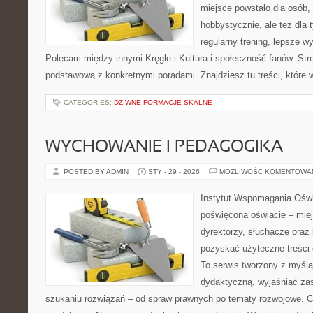
miejsce powstało dla osób,
hobbystycznie, ale też dla 
regularny trening, lepsze wy
Polecam między innymi Kręgle i Kultura i społeczność fanów. Str
podstawową z konkretnymi poradami. Znajdziesz tu treści, które 
CATEGORIES:
DZIWNE FORMACJE SKALNE
WYCHOWANIE I PEDAGOGIKA
POSTED BY ADMIN
STY - 29 - 2026
MOŻLIWOŚĆ KOMENTOWA
Instytut Wspomagania Oświ
poświęcona oświacie – mie
dyrektorzy, słuchacze oraz
pozyskać użyteczne treści 
To serwis tworzony z myślą
dydaktyczną, wyjaśniać z
szukaniu rozwiązań – od spraw prawnych po tematy rozwojowe. Ci