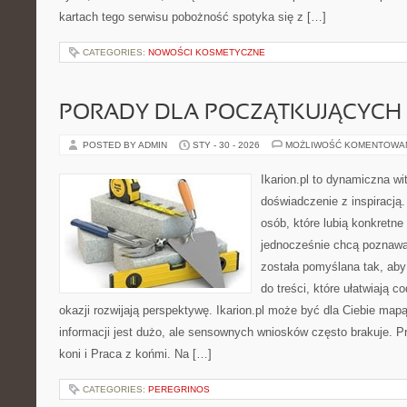
kartach tego serwisu pobożność spotyka się z […]
CATEGORIES:
NOWOŚCI KOSMETYCZNE
PORADY DLA POCZĄTKUJĄCYCH
POSTED BY ADMIN
STY - 30 - 2026
MOŻLIWOŚĆ KOMENTOWA
Ikarion.pl to dynamiczna wi
doświadczenie z inspiracją.
osób, które lubią konkretne
jednocześnie chcą poznawa
została pomyślana tak, aby
do treści, które ułatwiają c
okazji rozwijają perspektywę. Ikarion.pl może być dla Ciebie map
informacji jest dużo, ale sensownych wniosków często brakuje. P
koni i Praca z końmi. Na […]
CATEGORIES:
PEREGRINOS