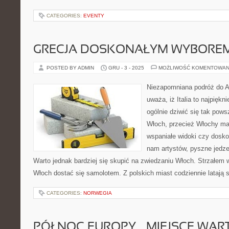
CATEGORIES:
EVENTY
GRECJA DOSKONAŁYM WYBOREM
POSTED BY ADMIN
GRU - 3 - 2025
MOŻLIWOŚĆ KOMENTOWAN
Niezapomniana podróż do Au
uważa, iż Italia to najpiękn
ogólnie dziwić się tak pow
Włoch, przecież Włochy maj
wspaniałe widoki czy dosko
nam artystów, pyszne jedz
Warto jednak bardziej się skupić na zwiedzaniu Włoch. Strzałem w
Włoch dostać się samolotem. Z polskich miast codziennie latają 
CATEGORIES:
NORWEGIA
PÓŁNOC EUROPY – MIEJSCE WAR