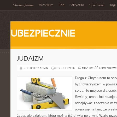
Archiwum
Fan
Polityczka
Tagi
Strona główna
Spis Treści
UBEZPIECZNIE
JUDAIZM
POSTED BY ADMIN
STY - 31 - 2026
MOŻLIWOŚĆ KOMENTOWA
Droga z Chrystusem to serw
być towarzyszem w powszed
serca. To miejsce dla osób,
Stwórcy, umacniać relację 
odnajdywać znaczenie w świ
opiera się na tym, że przek
życia, ale szlakiem, którą można iść chwila po chwili. Warto przec