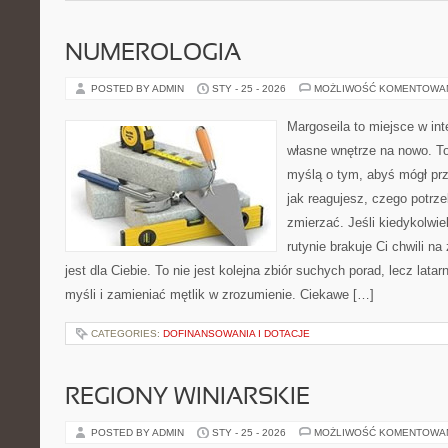
NUMEROLOGIA
POSTED BY ADMIN
STY - 25 - 2026
MOŻLIWOŚĆ KOMENTOWA
Margoseila to miejsce w in
własne wnętrze na nowo. To
myślą o tym, abyś mógł prz
jak reagujesz, czego potrz
zmierzać. Jeśli kiedykolwi
rutynie brakuje Ci chwili n
jest dla Ciebie. To nie jest kolejna zbiór suchych porad, lecz lata
myśli i zamieniać mętlik w zrozumienie. Ciekawe […]
CATEGORIES:
DOFINANSOWANIA I DOTACJE
REGIONY WINIARSKIE
POSTED BY ADMIN
STY - 25 - 2026
MOŻLIWOŚĆ KOMENTOWA