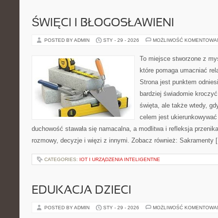
ŚWIĘCI I BŁOGOSŁAWIENI
POSTED BY ADMIN
STY - 29 - 2026
MOŻLIWOŚĆ KOMENTOWA
To miejsce stworzone z my
które pomaga umacniać rela
Strona jest punktem odniesi
bardziej świadomie kroczyć 
święta, ale także wtedy, gd
celem jest ukierunkowywać 
duchowość stawała się namacalna, a modlitwa i refleksja przenik
rozmowy, decyzje i więzi z innymi. Zobacz również: Sakramenty 
CATEGORIES:
IOT I URZĄDZENIA INTELIGENTNE
EDUKACJA DZIECI
POSTED BY ADMIN
STY - 29 - 2026
MOŻLIWOŚĆ KOMENTOWA