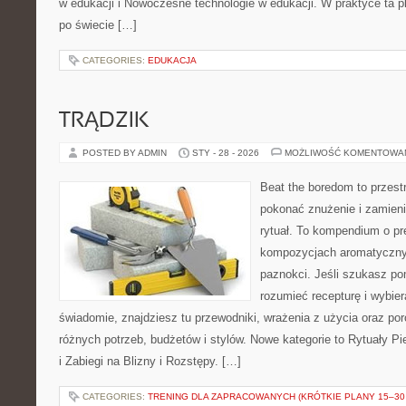
w edukacji i Nowoczesne technologie w edukacji. W praktyce ta p
po świecie […]
CATEGORIES:
EDUKACJA
TRĄDZIK
POSTED BY ADMIN
STY - 28 - 2026
MOŻLIWOŚĆ KOMENTOWA
Beat the boredom to przest
pokonać znużenie i zamien
rytuał. To kompendium o pr
kompozycjach aromatycznyc
paznokci. Jeśli szukasz po
rozumieć recepturę i wybier
świadomie, znajdziesz tu przewodniki, wrażenia z użycia oraz p
różnych potrzeb, budżetów i stylów. Nowe kategorie to Rytuały P
i Zabiegi na Blizny i Rozstępy. […]
CATEGORIES:
TRENING DLA ZAPRACOWANYCH (KRÓTKIE PLANY 15–30 