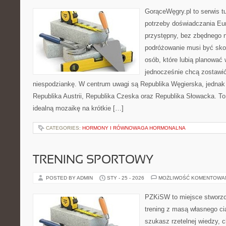
GorąceWęgry.pl to serwis tu
potrzeby doświadczania Eu
przystępny, bez zbędnego n
podróżowanie musi być sko
osób, które lubią planować 
jednocześnie chcą zostawić
niespodziankę. W centrum uwagi są Republika Węgierska, jednak n
Republika Austrii, Republika Czeska oraz Republika Słowacka. To
idealną mozaikę na krótkie […]
CATEGORIES:
HORMONY I RÓWNOWAGA HORMONALNA
TRENING SPORTOWY
POSTED BY ADMIN
STY - 25 - 2026
MOŻLIWOŚĆ KOMENTOWA
PZKiSW to miejsce stworzo
trening z masą własnego cia
szukasz rzetelnej wiedzy,