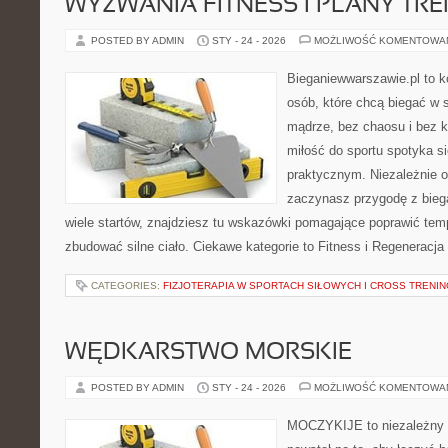
WYZWANIA FITNESS I PLANY TR
POSTED BY ADMIN
STY - 24 - 2026
MOŻLIWOŚĆ KOMENTOWA
Bieganiewwarszawie.pl to 
osób, które chcą biegać w s
mądrze, bez chaosu i bez ko
miłość do sportu spotyka s
praktycznym. Niezależnie o
zaczynasz przygodę z bieg
wiele startów, znajdziesz tu wskazówki pomagające poprawić temp
zbudować silne ciało. Ciekawe kategorie to Fitness i Regeneracja
CATEGORIES:
FIZJOTERAPIA W SPORTACH SIŁOWYCH I CROSS TRENI
WĘDKARSTWO MORSKIE
POSTED BY ADMIN
STY - 24 - 2026
MOŻLIWOŚĆ KOMENTOWA
MOCZYKIJE to niezależny s