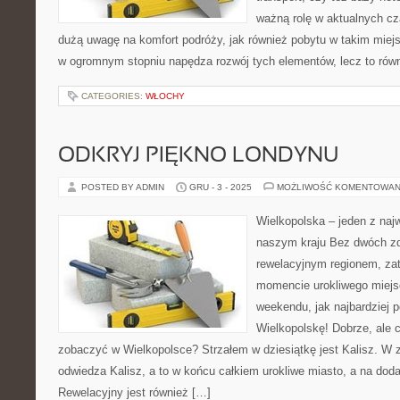
ważną rolę w aktualnych cz
dużą uwagę na komfort podróży, jak również pobytu w takim miejs
w ogromnym stopniu napędza rozwój tych elementów, lecz to rów
CATEGORIES:
WŁOCHY
ODKRYJ PIĘKNO LONDYNU
POSTED BY ADMIN
GRU - 3 - 2025
MOŻLIWOŚĆ KOMENTOWAN
Wielkopolska – jeden z naj
naszym kraju Bez dwóch zd
rewelacyjnym regionem, za
momencie urokliwego miejs
weekendu, jak najbardziej 
Wielkopolskę! Dobrze, ale 
zobaczyć w Wielkopolsce? Strzałem w dziesiątkę jest Kalisz. W z
odwiedza Kalisz, a to w końcu całkiem urokliwe miasto, a na doda
Rewelacyjny jest również […]