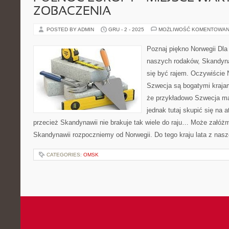
ZOBACZENIA
POSTED BY ADMIN
GRU - 2 - 2025
MOŻLIWOŚĆ KOMENTOWAN
Poznaj piękno Norwegii Dla
naszych rodaków, Skandyn
się być rajem. Oczywiście 
Szwecja są bogatymi krajami
że przykładowo Szwecja ma
jednak tutaj skupić się na 
przecież Skandynawii nie brakuje tak wiele do raju… Może załóż
Skandynawii rozpoczniemy od Norwegii. Do tego kraju lata z nasz
CATEGORIES:
OMSK