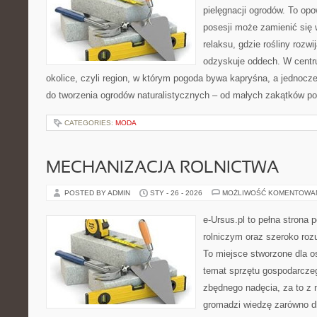
pielęgnacji ogrodów. To opo
posesji może zamienić się 
relaksu, gdzie rośliny rozwij
odzyskuje oddech. W centrum
okolice, czyli region, w którym pogoda bywa kapryśna, a jednocz
do tworzenia ogrodów naturalistycznych – od małych zakątków p
CATEGORIES:
MODA
MECHANIZACJA ROLNICTWA
POSTED BY ADMIN
STY - 26 - 2026
MOŻLIWOŚĆ KOMENTOWA
e-Ursus.pl to pełna strona
rolniczym oraz szeroko roz
To miejsce stworzone dla 
temat sprzętu gospodarcze
zbędnego nadęcia, za to z 
gromadzi wiedzę zarówno dl