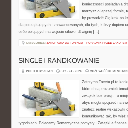
konieczności posiadania dro
marzysz o lepszej formie, ta
by prowadzić Cię krok po kr
dla początkujących i zaawansowanych, dla tych, którzy dopiero uc
osób polujących na wejście siłowe, dźwignię […]
CATEGORIES:
ZAKUP AUTA DO TUNINGU – PORADNIK PRZED ZAKUPEM
SINGLE I RANDKOWANIE
POSTED BY ADMIN
STY - 24 - 2026
MOŻLIWOŚĆ KOMENTOWA
ZatrzymajFaceta.pl to konkr
które chcą zrozumieć temat
związek bez presji. To mie
abyś mogła spojrzeć na swo
znaleźć realne wskazówki 
komunikować tak, by więź n
tygodniach. Polecamy Romantyczne pomysły i Związki a finanse. 