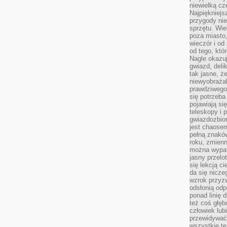
niewielką cz
Najpiękniejsz
przygody ni
sprzętu. Wi
poza miasto,
wieczór i od
od tego, któ
Nagle okazuj
gwiazd, deli
tak jasne, ż
niewyobrażal
prawdziwego
się potrzeba
pojawiają się
teleskopy i 
gwiazdozbior
jest chaose
pełną znaków
roku, zmienn
można wypat
jasny przelot
się lekcją c
da się nicze
wzrok przyz
odsłonią odp
ponad linię 
też coś głę
człowiek lub
przewidywać
wszystkie t