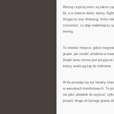
Ważną częścią treści są także zag
bil, a w świecie darta: dartsy, flig
ślizgacze oraz drobiazgi, które ro
zrozumieć, co daje stabilniejszy s
trening.
To również miejsce, gdzie rozgryw
grupie, jak ustalić ustalenia w tow
Dzięki temu strona jest przyjazna i
którzy analizują kąt do milimetra.
W tle przewija się też lokalny cha
w warunkach komfortowych. To przes
nie jako „dodatek do wyjścia”, tylk
przejść drogę od luźnego grania d