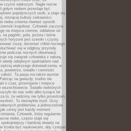
 w czymś większym. Nagle nocne
d gołym niebem przestaje być
ykiem pojedynczych osób, a staje się
j, rosnącej kultury ciekawości.
e nieba zmienia również sposób
 ziemski krajobraz. Człowiek zaczyna
gę na miejsca ciemne, oddalone od
, na pagórki, pola, jeziora i leśne
rych horyzont jest szeroki i czysty.
anować ciszę, doceniać chłód nocnego
słuchiwać się w odgłosy przyrody.
nie podczas nocnych obserwacji
zuje się związek człowieka z naturą.
est wtedy odrębnym spektaklem nad
 częścią większego doświadczenia, w
a, powietrze, światło i ciemność
 całość. Ta pasja ma także wymiar
. Patrząc na gwiazdy, trudno nie
ń o czas, przemijanie i miejsce
 wszechświecie. Światło niektórych
uszyło do nas setki albo tysiące lat
a to, że widzimy nie tylko przestrzeń,
zeszłość. To niezwykła myśl. Uczy
 własnych problemów, a jednocześnie
 jak cenny jest każdy moment
stnienia. Człowiek, który regularnie
ocne niebo, często staje się
 spokojniejszy i bardziej otwarty na
Nie trzeba być naukowcem, aby czerpać