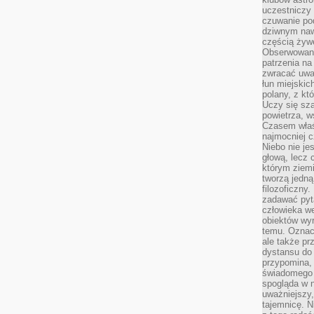
uczestniczy
czuwanie po
dziwnym naw
częścią żywe
Obserwowani
patrzenia na
zwracać uwa
łun miejskich
polany, z któ
Uczy się sz
powietrza, w
Czasem właś
najmocniej c
Niebo nie j
głową, lecz
którym ziemi
tworzą jedną
filozoficzny
zadawać pyta
człowieka we
obiektów wyr
temu. Oznacz
ale także pr
dystansu do
przypomina,
świadomego i
spogląda w n
uważniejszy,
tajemnicę. 