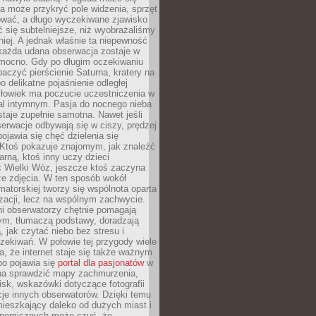
a może przykryć pole widzenia, sprzęt
wać, a długo wyczekiwane zjawisko
się subtelniejsze, niż wyobrażaliśmy
iej. A jednak właśnie ta niepewność
 każda udana obserwacja zostaje w
 mocno. Gdy po długim oczekiwaniu
baczyć pierścienie Saturna, kratery na
o delikatne pojaśnienie odległej
złowiek ma poczucie uczestniczenia w
l intymnym. Pasja do nocnego nieba
taje zupełnie samotna. Nawet jeśli
erwacje odbywają się w ciszy, prędzej
pojawia się chęć dzielenia się
 Ktoś pokazuje znajomym, jak znaleźć
rną, ktoś inny uczy dzieci
 Wielki Wóz, jeszcze ktoś zaczyna
ze zdjęcia. W ten sposób wokół
matorskiej tworzy się wspólnota oparta
izacji, lecz na wspólnym zachwycie.
i obserwatorzy chętnie pomagają
ym, tłumaczą podstawy, doradzają
, jak czytać niebo bez stresu i
ekiwań. W połowie tej przygody wiele
, że internet staje się także ważnym
bo pojawia się
portal dla pasjonatów
w
a sprawdzić mapy zachmurzenia,
isk, wskazówki dotyczące fotografii
acje innych obserwatorów. Dzięki temu
ieszkający daleko od dużych miast i
onomicznych może czuć, że