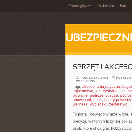
Archiwum
Fan
Strona główna
UBEZPIECZN
SPRZĘT I AKCES
POSTED BY ADMIN
POSTED ON
WYŁĄCZONA
Tagi:
akcesoria turystyczne
,
baga
kajakarstwo
,
kulturystyka
,
linie lo
pływanie
,
podróże lotnicze
,
podróż
snowboard
,
sport
,
sporty powietrz
wellness
,
wycieczki
,
żeglarstwo
To portal poświęcony grze w bilę,
precyzji, w których liczy się dokł
osób, które chcą grać hobbystyczni