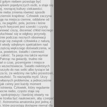
d gołym niebem przestaje być
ykiem pojedynczych osób, a staje się
j, rosnącej kultury ciekawości.
e nieba zmienia również sposób
 ziemski krajobraz. Człowiek zaczyna
gę na miejsca ciemne, oddalone od
, na pagórki, pola, jeziora i leśne
rych horyzont jest szeroki i czysty.
anować ciszę, doceniać chłód nocnego
słuchiwać się w odgłosy przyrody.
nie podczas nocnych obserwacji
zuje się związek człowieka z naturą.
est wtedy odrębnym spektaklem nad
 częścią większego doświadczenia, w
a, powietrze, światło i ciemność
 całość. Ta pasja ma także wymiar
. Patrząc na gwiazdy, trudno nie
ń o czas, przemijanie i miejsce
 wszechświecie. Światło niektórych
uszyło do nas setki albo tysiące lat
a to, że widzimy nie tylko przestrzeń,
zeszłość. To niezwykła myśl. Uczy
 własnych problemów, a jednocześnie
 jak cenny jest każdy moment
stnienia. Człowiek, który regularnie
ocne niebo, często staje się
 spokojniejszy i bardziej otwarty na
Nie trzeba być naukowcem, aby czerpać
ć. Astronomia amatorska jest jedną z
n, które pozostają dostępne niemal dla