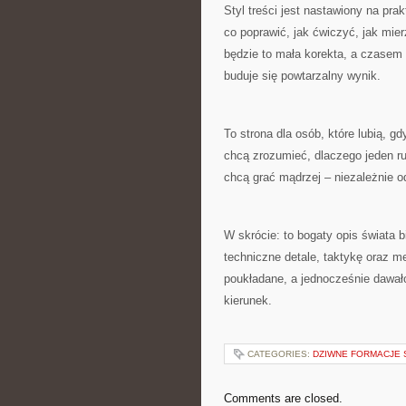
Styl treści jest nastawiony na pr
co poprawić, jak ćwiczyć, jak mie
będzie to mała korekta, a czasem 
buduje się powtarzalny wynik.
To strona dla osób, które lubią, g
chcą zrozumieć, dlaczego jeden ru
chcą grać mądrzej – niezależnie od
W skrócie: to bogaty opis świata b
techniczne detale, taktykę oraz me
poukładane, a jednocześnie dawało 
kierunek.
CATEGORIES:
DZIWNE FORMACJE 
Comments are closed.