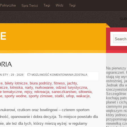
Polityczka
Tagi
Widz
Tagi
Spis Treści
SUB
IE
ORIA
Na pierwszy 
ograniczeń. 
SPRZĘT
 STY - 29 - 2026
MOŻLIWOŚĆ KOMENTOWANIA
ZOSTAŁA
stają się wy
I
ostrożniej, 
AKCESORIA
że
,
bilety lotnicze
,
biura podróży
,
fitness
,
jachty
,
Jednak dla w
tnicze
,
lotniska
,
narty
,
nurkowanie
,
odzież turystyczna
,
rzeczywistoś
e tematyczne
,
rejsy
,
rekreacja
,
saneczkarstwo
,
siłownia
,
Szczególnie 
ne
,
sporty wodne
,
sporty zimowe
,
statki
,
urlop
,
wakacje
,
kochają patr
planet i cic
ciemnymi po
 snukerowi, rzutkom oraz bowlingowi – czterem sportom
większym ni
który jednoc
adność, opanowanie i dobra decyzja. To miejsce powstało dla
przypominają
e, ale też dla tych, którzy mierzą wyżej: w regularny
niewielką cz