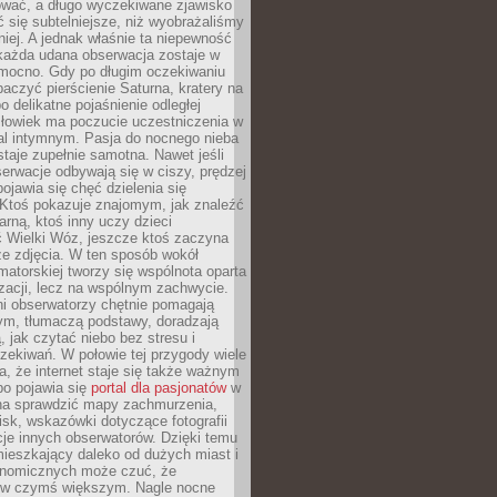
wać, a długo wyczekiwane zjawisko
się subtelniejsze, niż wyobrażaliśmy
iej. A jednak właśnie ta niepewność
 każda udana obserwacja zostaje w
 mocno. Gdy po długim oczekiwaniu
baczyć pierścienie Saturna, kratery na
o delikatne pojaśnienie odległej
złowiek ma poczucie uczestniczenia w
l intymnym. Pasja do nocnego nieba
taje zupełnie samotna. Nawet jeśli
erwacje odbywają się w ciszy, prędzej
pojawia się chęć dzielenia się
 Ktoś pokazuje znajomym, jak znaleźć
rną, ktoś inny uczy dzieci
 Wielki Wóz, jeszcze ktoś zaczyna
ze zdjęcia. W ten sposób wokół
matorskiej tworzy się wspólnota oparta
izacji, lecz na wspólnym zachwycie.
i obserwatorzy chętnie pomagają
ym, tłumaczą podstawy, doradzają
, jak czytać niebo bez stresu i
ekiwań. W połowie tej przygody wiele
, że internet staje się także ważnym
bo pojawia się
portal dla pasjonatów
w
a sprawdzić mapy zachmurzenia,
isk, wskazówki dotyczące fotografii
acje innych obserwatorów. Dzięki temu
ieszkający daleko od dużych miast i
onomicznych może czuć, że
 w czymś większym. Nagle nocne