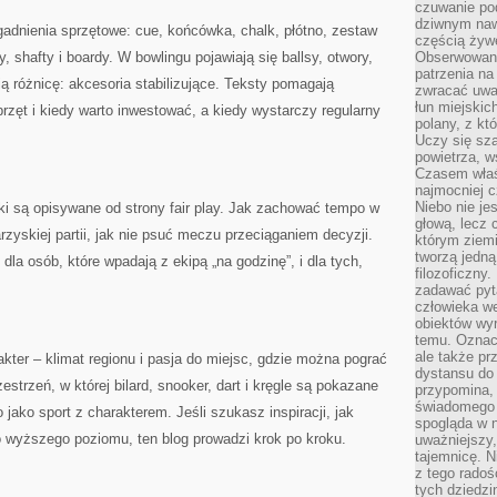
czuwanie po
dziwnym naw
adnienia sprzętowe: cue, końcówka, chalk, płótno, zestaw
częścią żywe
hty, shafty i boardy. W bowlingu pojawiają się ballsy, otwory,
Obserwowani
patrzenia na
bią różnicę: akcesoria stabilizujące. Teksty pomagają
zwracać uwa
łun miejskich
przęt i kiedy warto inwestować, a kiedy wystarczy regularny
polany, z któ
Uczy się sz
powietrza, w
Czasem właś
najmocniej c
Niebo nie j
ki są opisywane od strony fair play. Jak zachować tempo w
głową, lecz
arzyskiej partii, jak nie psuć meczu przeciąganiem decyzji.
którym ziemi
tworzą jedną
 dla osób, które wpadają z ekipą „na godzinę”, i dla tych,
filozoficzny
zadawać pyta
człowieka we
obiektów wyr
temu. Oznacz
ale także pr
rakter – klimat regionu i pasja do miejsc, gdzie można pograć
dystansu do
trzeń, w której bilard, snooker, dart i kręgle są pokazane
przypomina,
świadomego i
o jako sport z charakterem. Jeśli szukasz inspiracji, jak
spogląda w n
o wyższego poziomu, ten blog prowadzi krok po kroku.
uważniejszy,
tajemnicę. 
z tego radoś
tych dziedzi