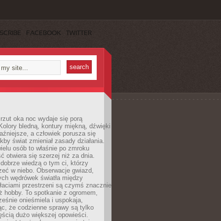
SCRIBE
FACEBOOK
TWITTER
rzut oka noc wydaje się porą
Kolory bledną, kontury miękną, dźwięki
raźniejsze, a człowiek porusza się
jakby świat zmieniał zasady działania.
ielu osób to właśnie po zmroku
ć otwiera się szerzej niż za dnia.
dobrze wiedzą o tym ci, którzy
zeć w niebo. Obserwacje gwiazd,
hych wędrówek światła między
łaciami przestrzeni są czymś znacznie
ż hobby. To spotkanie z ogromem,
ześnie onieśmiela i uspokaja,
c, że codzienne sprawy są tylko
ęścią dużo większej opowieści.