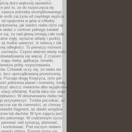
ęścią dużo większej opowieści.
e jest to, że do rozpoczęcia tej
e zawsze potrzeba skomplikowanego
ele osób zaczyna od zwykłego wyjścia
 od spojrzenia w górę w chłodny
 zdumienia, jak bardzo niebo różni się
re widać z centrum pełnego świateł.
e się, że nad głową istnieją całe rzeki
katne mgły, wyraźne układy i punkty
e aż trudno uwierzyć, iż świecą z tak
nej odległości. To pierwszy moment
 zachwytu. Często właśnie wtedy rodzi
 dowiadywania się więcej. Z czasem
 mapy nieba, aplikacje, lornetki,
pierwsze próby rozpoznawania
ów. Człowiek uczy się, że niebo nie
m, lecz uporządkowaną przestrzenią
. Poznaje drogę Księżyca, rytm pór
ość położenia planet i momenty, kiedy
rzyć deszcz meteorów albo wyjątkowo
 stacji orbitalnej. Każda taka noc staje
ierpliwości. W obserwowaniu nieba nie
go przyspieszyć. Trzeba poczekać, aż
wyczai się do ciemności, aż chmury
owiedni fragment, aż obiekt wzejdzie
drzew lub dachów. W tym zajęciu jest
boko pokornego. W codziennym życiu
i panować nad sytuacją, planować,
 i kontrolować. Pod nocnym niebem
e nawyki słabną. Pogoda może się