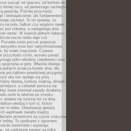
żna zacząć od spaceru, od leżenia na
 letniej nocy, od pierwszego zachwytu
cą gwiazdą. Później przychodzi
ęt i doświadczenie, ale fundamentem
staje zachwyt. To on sprawia, że
ca na pole, balkon czy wzgórze nawet
oc jest chłodna, a następnego dnia
nie wstać. W świecie pełnym hałasu i
dźców nocne niebo daje coś
 Pozwala znów poczuć proporcje.
e wszystko musi być natychmiastowe,
ne, by miało znaczenie. Czasem
ze przychodzi cicho, wysoko ponad
ymaga tylko odrobiny cierpliwości oraz
 spojrzenia w górę. Właśnie dlatego
la jednych oznacza koniec dnia, dla
 się początkiem prawdziwej przygody.
rzut oka noc wydaje się porą
Kolory bledną, kontury miękną, dźwięki
raźniejsze, a człowiek porusza się
jakby świat zmieniał zasady działania.
ielu osób to właśnie po zmroku
ć otwiera się szerzej niż za dnia.
dobrze wiedzą o tym ci, którzy
zeć w niebo. Obserwacje gwiazd,
hych wędrówek światła między
łaciami przestrzeni są czymś znacznie
ż hobby. To spotkanie z ogromem,
ześnie onieśmiela i uspokaja,
c, że codzienne sprawy są tylko