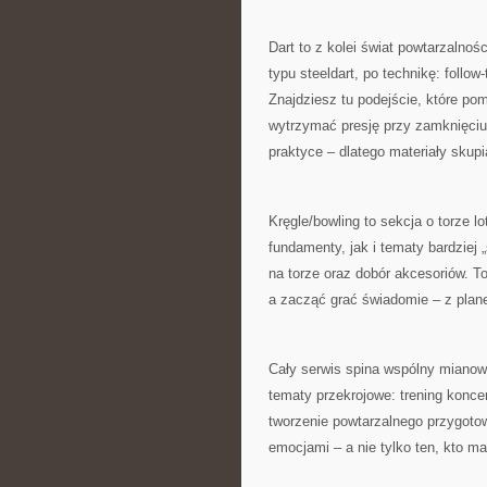
Dart to z kolei świat powtarzalnoś
typu steeldart, po technikę: follo
Znajdziesz tu podejście, które p
wytrzymać presję przy zamknięciu.
praktyce – dlatego materiały skupia
Kręgle/bowling to sekcja o torze l
fundamenty, jak i tematy bardziej
na torze oraz dobór akcesoriów. To
a zacząć grać świadomie – z plane
Cały serwis spina wspólny mianown
tematy przekrojowe: trening koncen
tworzenie powtarzalnego przygotow
emocjami – a nie tylko ten, kto ma