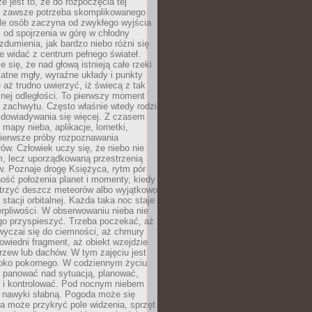
e jest to, że do rozpoczęcia tej
e zawsze potrzeba skomplikowanego
ele osób zaczyna od zwykłego wyjścia
 od spojrzenia w górę w chłodny
 zdumienia, jak bardzo niebo różni się
re widać z centrum pełnego świateł.
e się, że nad głową istnieją całe rzeki
katne mgły, wyraźne układy i punkty
e aż trudno uwierzyć, iż świecą z tak
nej odległości. To pierwszy moment
 zachwytu. Często właśnie wtedy rodzi
 dowiadywania się więcej. Z czasem
 mapy nieba, aplikacje, lornetki,
pierwsze próby rozpoznawania
ów. Człowiek uczy się, że niebo nie
m, lecz uporządkowaną przestrzenią
. Poznaje drogę Księżyca, rytm pór
ość położenia planet i momenty, kiedy
rzyć deszcz meteorów albo wyjątkowo
 stacji orbitalnej. Każda taka noc staje
ierpliwości. W obserwowaniu nieba nie
go przyspieszyć. Trzeba poczekać, aż
wyczai się do ciemności, aż chmury
owiedni fragment, aż obiekt wzejdzie
drzew lub dachów. W tym zajęciu jest
boko pokornego. W codziennym życiu
i panować nad sytuacją, planować,
 i kontrolować. Pod nocnym niebem
e nawyki słabną. Pogoda może się
a może przykryć pole widzenia, sprzęt