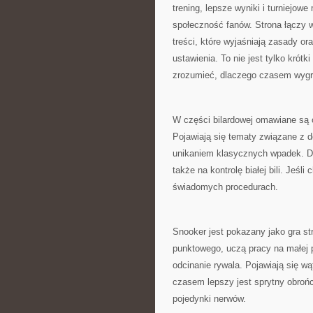
trening, lepsze wyniki i turniejo
społeczność fanów. Strona łączy 
treści, które wyjaśniają zasady o
ustawienia. To nie jest tylko krót
zrozumieć, dlaczego czasem wygr
W części bilardowej omawiane są o
Pojawiają się tematy związane z d
unikaniem klasycznych wpadek. Duż
także na kontrolę białej bili. Jeśl
świadomych procedurach.
Snooker jest pokazany jako gra st
punktowego, uczą pracy na małej p
odcinanie rywala. Pojawiają się wą
czasem lepszy jest sprytny obrońca
pojedynki nerwów.