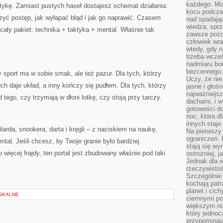
każdego. Mo
aktykę. Zamiast pustych haseł dostajesz schemat działania:
kocu podczas
rzyć postęp, jak wyłapać błąd i jak go naprawić. Czasem
nad spadają
wiedza, sprz
cały pakiet: technika + taktyka + mental. Właśnie tak
zawsze pozo
człowiek wra
wtedy, gdy n
trzeba wcześ
nadmiaru bo
bezcennego.
dy sport ma w sobie smak, ale też pazur. Dla tych, którzy
Uczy, że ni
ch daje układ, a inny kończy się pudłem. Dla tych, którzy
jasne i głoś
najważniejs
 tego, czy trzymają w dłoni lotkę, czy stoją przy tarczy.
dachami, i w
gotowości do
noc, która d
innych staje
ilarda, snookera, darta i kręgli – z naciskiem na naukę,
Na pierwszy 
ograniczeń. 
ntal. Jeśli chcesz, by Twoje granie było bardziej
stają się wy
więcej frajdy, ten portal jest zbudowany właśnie pod taki
ostrożniej, 
Jednak dla w
rzeczywistoś
Szczególnie 
kochają patr
planet i cic
SKALNE
ciemnymi po
większym ni
który jednoc
przypominają