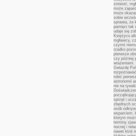
zmienić, mgł
może zaparo
może okazać 
sobie wcześn
sprawia, że
pamięci tak
udaje się zo
Księżycu alb
mgławicy, c
czymś niema
rzadko pozos
pierwsze obs
czy później 
wrażeniami.
Gwiazdę Pola
rozpoznawać
robić pierws
astronomii a
nie na rywal
Doświadczen
początkując
sprzęt i uczą
zbędnych ocz
osób odkrywa
wsparciem, 
którym możn
terminy zjaw
nocnej i rel
nawet ktoś m
klubów astr