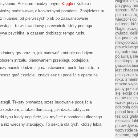
Najpiękniejsz
we myślenie. Polecam między innymi
Kręgle
i Kultura i
przygody ni
sprzętu. Wi
wiedzę podstawową z konkretnymi poradami. Znajdziesz tu
poza miasto,
raz niuanse: od pierwszych prób po zaawansowane
wieczór i od
od tego, któ
ki wstęp – to wielowątkowy przewodnik, który pomaga
Nagle okazuj
ywa psychika, a czasem drobiazg: tempo ruchu.
gwiazd, deli
tak jasne, ż
niewyobrażal
prawdziwego
się potrzeba
dmiany gry oraz to, jak budować kontrolę nad kijem.
pojawiają się
oborem strzału, planowaniem przebiegu podejścia i
teleskopy i 
gwiazdozbior
y nacisk kładzie się na ustawienie, punkt kontaktu, a
jest chaose
pełną znaków
i chcesz grać czyściej, znajdziesz tu podejście oparte na
roku, zmienn
można wypat
jasny przelot
się lekcją c
da się nicze
rategii. Teksty prowadzą przez budowanie podejścia
wzrok przyz
odsłonią odp
rzestrzeni, a także tłumaczą, jak działa taktyczne
ponad linię 
też coś głę
tki typu kiedy odpuścić, jak myśleć o bandach i dlaczego
człowiek lub
 niż wieczny atakujący. To sekcja dla tych, którzy lubią
przewidywać
wszystkie t
zmienić, mgł