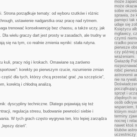
może zaparo
może okazać 
sobie wcześn
ci. Strona porządkuje tematy: od wyboru rzutków i różnic
sprawia, że
pamięci tak
w-through, ustawienie nadgarstka oraz pracę nad rytmem.
udaje się zo
omaga trenować konsekwencję bez chaosu, a także uczy, jak
Księżycu alb
mgławicy, c
 Dla wielu graczy dart jest prosty w zasadach, ale trudny w
czymś niema
ją się na tym, co realnie zmienia wyniki: stała rutyna.
rzadko pozos
pierwsze obs
czy później 
wrażeniami.
Gwiazdę Pola
otu kuli, pracy nóg i krokach. Omawiane są zarówno
rozpoznawać
 „sportowe”: korekty po pierwszym rzucie, rozumienie zmian
robić pierws
astronomii a
 część dla tych, którzy chcą przestać grać „na szczęście”,
nie na rywal
Doświadczen
m, korektą i chłodną analizą.
początkując
sprzęt i uczą
zbędnych ocz
osób odkrywa
ik: dyscypliny techniczne. Dlatego pojawiają się też
wsparciem, 
tracji, regulacja stresu, budowanie pewności siebie i
którym możn
terminy zjaw
ania. W tych grach często wygrywa ten, kto lepiej zarządza
nocnej i rel
nawet ktoś m
 „lepszy dzień”.
klubów astr
uczestniczy