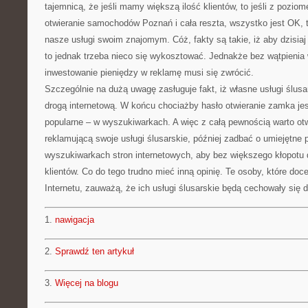
tajemnicą, że jeśli mamy większą ilość klientów, to jeśli z pozi
otwieranie samochodów Poznań i cała reszta, wszystko jest OK, 
nasze usługi swoim znajomym. Cóż, fakty są takie, iż aby dzisia
to jednak trzeba nieco się wykosztować. Jednakże bez wątpienia 
inwestowanie pieniędzy w reklamę musi się zwrócić.
Szczególnie na dużą uwagę zasługuje fakt, iż własne usługi śl
drogą internetową. W końcu chociażby hasło otwieranie zamka jest
popularne – w wyszukiwarkach. A więc z całą pewnością warto ot
reklamującą swoje usługi ślusarskie, później zadbać o umiejętne
wyszukiwarkach stron internetowych, aby bez większego kłopotu 
klientów. Co do tego trudno mieć inną opinię. Te osoby, które doc
Internetu, zauważą, że ich usługi ślusarskie będą cechowały się
1.
nawigacja
2.
Sprawdź ten artykuł
3.
Więcej na blogu