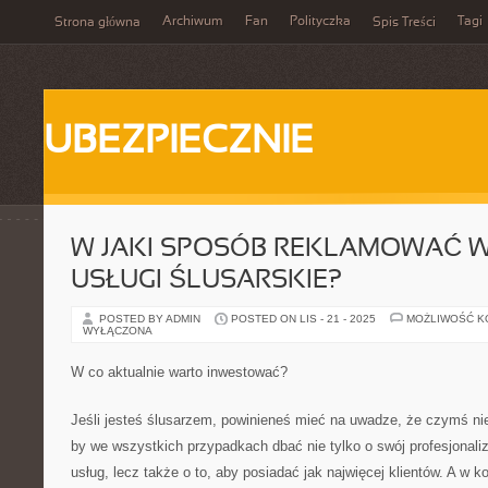
Archiwum
Fan
Polityczka
Tagi
Strona główna
Spis Treści
UBEZPIECZNIE
W JAKI SPOSÓB REKLAMOWAĆ 
USŁUGI ŚLUSARSKIE?
POSTED BY ADMIN
POSTED ON LIS - 21 - 2025
MOŻLIWOŚĆ 
WYŁĄCZONA
W co aktualnie warto inwestować?
Jeśli jesteś ślusarzem, powinieneś mieć na uwadze, że czymś n
by we wszystkich przypadkach dbać nie tylko o swój profesjonal
usług, lecz także o to, aby posiadać jak najwięcej klientów. A w k