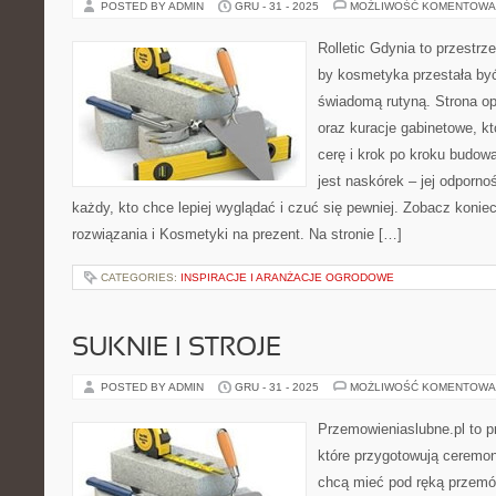
POSTED BY ADMIN
GRU - 31 - 2025
MOŻLIWOŚĆ KOMENTOWA
Rolletic Gdynia to przestrz
by kosmetyka przestała być
świadomą rutyną. Strona op
oraz kuracje gabinetowe, k
cerę i krok po kroku budow
jest naskórek – jej odpornoś
każdy, kto chce lepiej wyglądać i czuć się pewniej. Zobacz konie
rozwiązania i Kosmetyki na prezent. Na stronie […]
CATEGORIES:
INSPIRACJE I ARANŻACJE OGRODOWE
SUKNIE I STROJE
POSTED BY ADMIN
GRU - 31 - 2025
MOŻLIWOŚĆ KOMENTOWA
Przemowieniaslubne.pl to p
które przygotowują ceremon
chcą mieć pod ręką przemówi