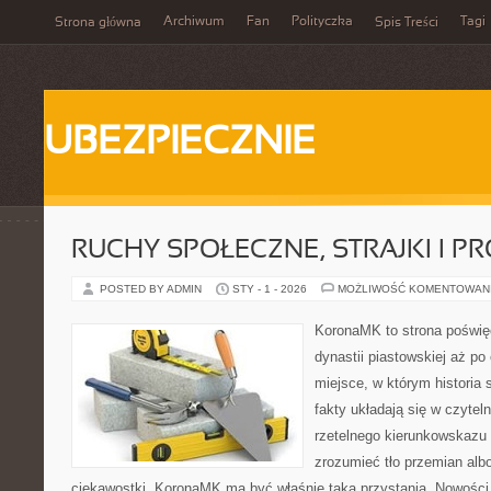
Archiwum
Fan
Polityczka
Tagi
Strona główna
Spis Treści
UBEZPIECZNIE
RUCHY SPOŁECZNE, STRAJKI I P
POSTED BY ADMIN
STY - 1 - 2026
MOŻLIWOŚĆ KOMENTOWAN
KoronaMK to strona poświę
dynastii piastowskiej aż po
miejsce, w którym historia
fakty układają się w czytel
rzetelnego kierunkowskazu
zrozumieć tło przemian albo
ciekawostki, KoronaMK ma być właśnie taką przystanią. Nowości n