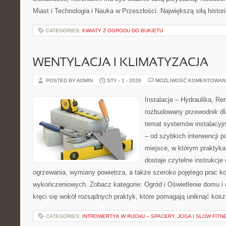
Miast i Technologia i Nauka w Przeszłości. Największą siłą histori
CATEGORIES:
KWIATY Z OGRODU DO BUKIETU
WENTYLACJA I KLIMATYZACJA
POSTED BY ADMIN
STY - 1 - 2026
MOŻLIWOŚĆ KOMENTOWAN
Instalacje – Hydraulika, R
rozbudowany przewodnik dl
temat systemów instalacyj
– od szybkich interwencji p
miejsce, w którym praktyka 
dostaje czytelne instrukcje
ogrzewania, wymiany powietrza, a także szeroko pojętego prac ko
wykończeniowych. Zobacz kategorie: Ogród i Oświetlenie domu i 
kręci się wokół rozsądnych praktyk, które pomagają uniknąć kos
CATEGORIES:
INTROWERTYK W RUCHU – SPACERY, JOGA I SLOW FITN