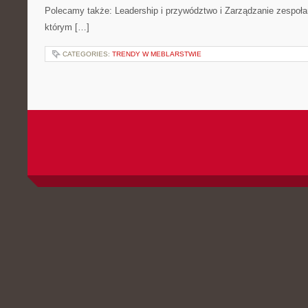
Polecamy także: Leadership i przywództwo i Zarządzanie zespoła
którym […]
CATEGORIES:
TRENDY W MEBLARSTWIE