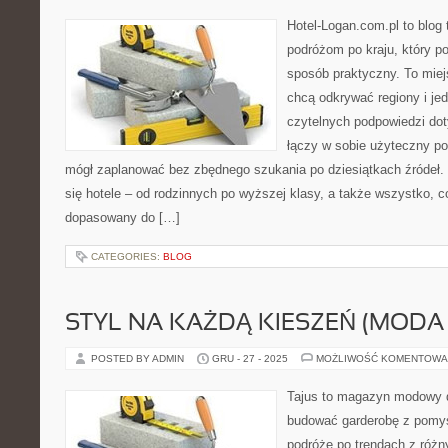
Hotel-Logan.com.pl to blog
podróżom po kraju, który 
sposób praktyczny. To miejs
chcą odkrywać regiony i je
czytelnych podpowiedzi dot
łączy w sobie użyteczny por
mógł zaplanować bez zbędnego szukania po dziesiątkach źródeł.
się hotele – od rodzinnych po wyższej klasy, a także wszystko,
dopasowany do […]
CATEGORIES:
BLOG
STYL NA KAŻDĄ KIESZEŃ (MOD
POSTED BY ADMIN
GRU - 27 - 2025
MOŻLIWOŚĆ KOMENTOWA
Tajus to magazyn modowy d
budować garderobę z pomys
podróże po trendach z różn