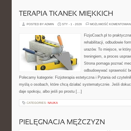
TERAPIA TKANEK MIĘKKICH
POSTED BY ADMIN
STY - 1 - 2026
MOŻLIWOŚĆ KOMENTOWAN
FizjoCoach.pl to praktyczn
rehabilitacji, odbudowie fo
urazów. To miejsce, w któr
treningiem, a proces uspraw
Strona pomaga poznać mech
odbudowywać sprawność be
Polecamy kategorie: Fizjoterapia estetyczna i Pytania od czyteln
myślą o osobach, które chcą działać systematycznie. Jeśli dokucza
daje spokoju, albo jeśli po prostu […]
CATEGORIES:
NAUKA
PIELĘGNACJA MĘŻCZYZN