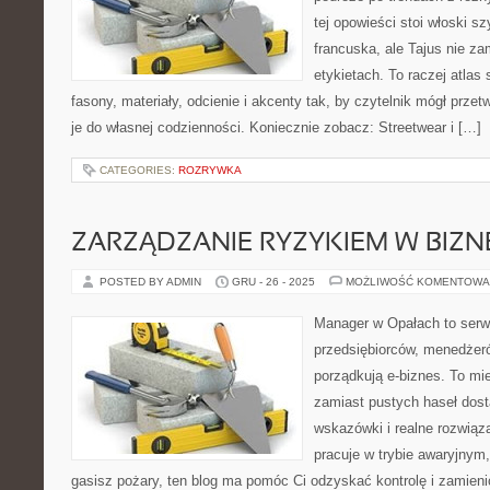
tej opowieści stoi włoski 
francuska, ale Tajus nie za
etykietach. To raczej atlas 
fasony, materiały, odcienie i akcenty tak, by czytelnik mógł prze
je do własnej codzienności. Koniecznie zobacz: Streetwear i […]
CATEGORIES:
ROZRYWKA
ZARZĄDZANIE RYZYKIEM W BIZN
POSTED BY ADMIN
GRU - 26 - 2025
MOŻLIWOŚĆ KOMENTOWA
Manager w Opałach to serw
przedsiębiorców, menedżeró
porządkują e-biznes. To mie
zamiast pustych haseł dos
wskazówki i realne rozwiąza
pracuje w trybie awaryjnym,
gasisz pożary, ten blog ma pomóc Ci odzyskać kontrolę i zamien