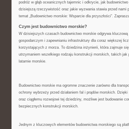
podróż w głąb oceanicznych tajemnic ‍i odkrycie, jak ‌budownictwo
dzisiejszą rzeczywistość ⁣oraz jakie ⁢wyzwania stawia ‍przed ‍nami
temat „Budownictwo⁤ morskie: Wsparcie dla przyszłości”. Zaprasza
Czym jest budownictwo ‌morskie?
W dzisiejszych czasach budownictwo morskie​ odgrywa kluczową ro
gospodarczym i zapewnianiu infrastruktury dla coraz ⁤większej ⁤li
korzystających z morza. To dziedzina inżynierii, która⁣ zajmuje się⁤
utrzymaniem wszelkiego rodzaju konstrukcji morskich, ‌takich jak ⁣
latarnie morskie.
Budownictwo ‌morskie ma ogromne⁤ znaczenie zarówno dla transpor
ochrony wybrzeży przed działaniem fal i ‌prądów morskich. Dzięk
‍oraz ciągłemu rozwojowi tej‌ dziedziny, możliwe jest budowanie cor
⁤bezpiecznych konstrukcji morskich.
Jednym z‍ kluczowych elementów budownictwa morskiego są platfo