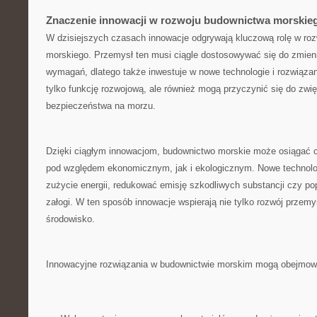
Znaczenie‍ innowacji w rozwoju budownictwa⁤ morskie
W​ dzisiejszych czasach‍ innowacje odgrywają kluczową rolę​ w‍ ro
morskiego.⁢ Przemysł ten musi ciągle ‍dostosowywać ⁤się do⁢ zmien
wymagań, ‍dlatego także ​inwestuje w​ nowe technologie i rozwiązan
tylko funkcję rozwojową, ale również mogą przyczynić się⁣ do zwi
bezpieczeństwa na morzu.
Dzięki ciągłym innowacjom, budownictwo morskie może ‍osiągać c
pod⁣ względem ekonomicznym, jak i ekologicznym. Nowe technol
zużycie energii, redukować emisję szkodliwych ⁢substancji czy‌ pop
załogi. W ten sposób innowacje wspierają nie ‍tylko⁢ rozwój⁣ przemys
środowisko.
Innowacyjne rozwiązania​ w‌ budownictwie​ morskim mogą obejmow