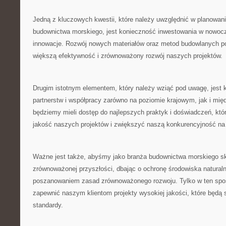
Jedną z ​kluczowych kwestii, które należy uwzględnić w ‍planowan
budownictwa ⁢morskiego,‌ jest konieczność inwestowania w nowocz
innowacje. Rozwój nowych materiałów ‍oraz metod budowlanych p
większą efektywność i ​zrównoważony ⁣rozwój naszych projektów.
Drugim istotnym elementem, który ⁤należy wziąć pod uwagę, jest k
partnerstw i⁢ współpracy zarówno na poziomie ⁣krajowym, jak ‍i mi
będziemy‍ mieli‌ dostęp do najlepszych​ praktyk‍ i doświadczeń, kt
jakość naszych projektów i ⁤zwiększyć naszą konkurencyjność na
Ważne jest także, abyśmy jako branża budownictwa morskiego ‌sk
zrównoważonej⁤ przyszłości, dbając o ochronę środowiska naturalnego
poszanowaniem zasad zrównoważonego rozwoju. Tylko w ten⁤ sp
zapewnić‍ naszym klientom ‌projekty wysokiej jakości,⁣ które będą 
standardy.