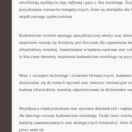
umożliwiają wydobycie ropy naftowej ‌i gazu z⁢ dna morskiego. Dzi
⁤pozyskiwanie surowców⁤ energetycznych, które są​ niezbędne dla
współczesnego społeczeństwa.
Budownictwo morskie wymaga specjalistycznej wiedzy oraz doświa
wspieranie ‌rozwoju ⁣tej dziedziny jest kluczowe dla​ zapewnienia be
infrastruktury morskiej. Inwestowanie w badania naukowe ​oraz sz
to‌ kluczowe elementy⁤ wspierania ‍budownictwa morskiego na przy
Wraz z⁢ rozwojem technologii i zmianami ‌klimatycznymi,​ budowni
dostosować się do nowych wyzwań oraz‍ stworzyć innowacyjne⁣ ro
budowę infrastruktury ​morskiej odpornościowej ⁢na⁢ ekstremalne wa
Współpraca międzynarodowa oraz‌ wymiana doświadczeń⁤ i najlep
dla ​dalszego rozwoju budownictwa morskiego. Dzięki temu możliwe​
bardziej zaawansowanych oraz ‌ekologicznych konstrukcji, które
przez wiele lat.