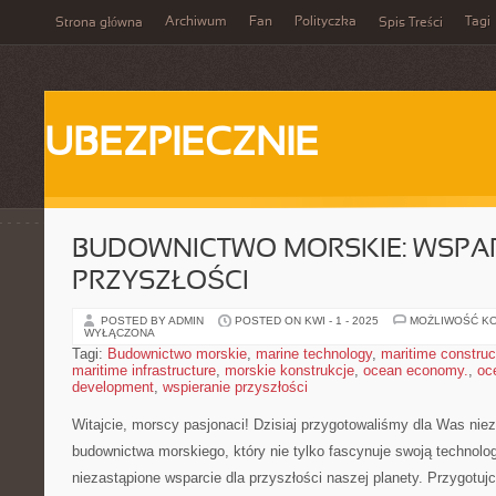
Archiwum
Fan
Polityczka
Tagi
Strona główna
Spis Treści
UBEZPIECZNIE
BUDOWNICTWO MORSKIE: WSPAR
PRZYSZŁOŚCI
POSTED BY ADMIN
POSTED ON KWI - 1 - 2025
MOŻLIWOŚĆ K
WYŁĄCZONA
Tagi:
Budownictwo morskie
,
marine technology
,
maritime construc
maritime infrastructure
,
morskie konstrukcje
,
ocean economy.
,
oc
development
,
wspieranie przyszłości
Witajcie, morscy pasjonaci! Dzisiaj przygotowaliśmy dla ​Was ⁤nie
budownictwa morskiego, który nie tylko ​fascynuje swoją technologią
niezastąpione wsparcie dla przyszłości ⁢naszej planety. ​Przygotujc